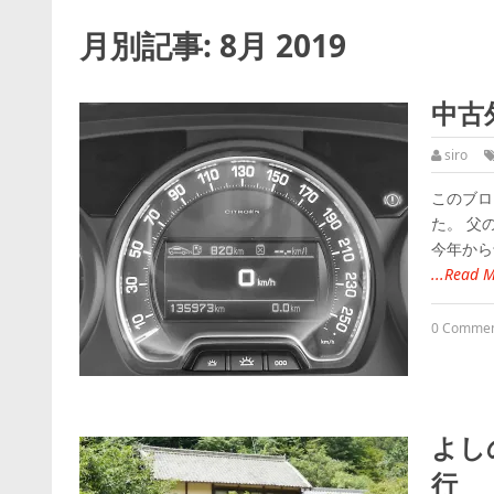
月別記事:
8月 2019
中古
siro
このブロ
た。 父
今年から
...Read 
0 Comme
よし
行