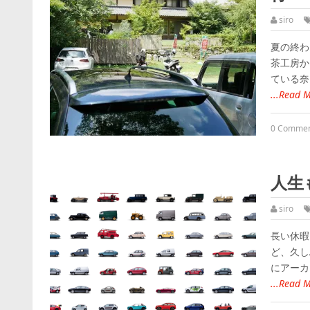
siro
夏の終わ
茶工房か
ている奈
...Read 
0 Comme
人生
siro
長い休暇
ど、久し
にアーカ
...Read 