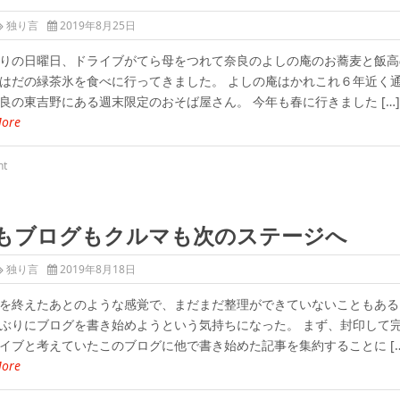
独り言
2019年8月25日
りの日曜日、ドライブがてら母をつれて奈良のよしの庵のお蕎麦と飯高
はだの緑茶氷を食べに行ってきました。 よしの庵はかれこれ６年近く
良の東吉野にある週末限定のおそば屋さん。 今年も春に行きました […]
More
nt
もブログもクルマも次のステージへ
独り言
2019年8月18日
を終えたあとのような感覚で、まだまだ整理ができていないこともある
ぶりにブログを書き始めようという気持ちになった。 まず、封印して
イブと考えていたこのブログに他で書き始めた記事を集約することに […
More