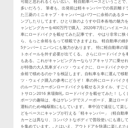
可能と思われるくらい広い。 軽自動車ベースということで
多いだろう。 筆者も、出発前は軽キャンパーでの長距離ド
た三菱のミニキャブ・キャンパーはパワーに余裕のあるター
ンプしたりしてます。ひとり旅のようすや日本各地の魅力をYo
ャンピングカーを400万円で購入、2020年7月にハイエー
車にロードバイクを載せてみた記事です。 やはり非常に狭
ら、もっと余裕をもって積載できますよね。 軽自動車の維
5ナンバーミニバンにも魅力があります。 特に軽自動車の
トホイールを外す必要が出てくる。 さらにロードバイクを
もある。これがキャンピングカーならリアキャリアに乗せれば
が特徴の大人気車ダイハツ・ウェイクに、ロードバイクや
余裕で積めるのか？を検証します。自転車を車に運んで移
ツ・ウェイク購入の参考にどうぞ！ 車の外にロードバイクを
のルーフにカーボンロードバイクを載せるスタイル、すごく
トサロン2016 来場御礼. ロードバイクを載せてみた！ し
ポーツの趣味は、冬はゲレンデでスノーボード、夏はロード
運転のため4輪駆動にもしています。 車中泊で遠征して楽し
どをベースにキャンプが行える「軽キャンパー」（軽自動
カーとは異なり、コンパクトなボディで普段使いにも適し
を集めています。, とはいえ、アウトドアを快適に楽しむ