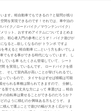
ています。軽自動車でもできるの？と疑問が残り
々空間を実現できるのです！それでは、車中泊の
ロスバイク／ロードバイク／マウンテンバイク）
デメリット、おすすめアイテムについてまとめま
介。初心者入門の参考にどうぞ！ バイク遊びが
になると…欲しくなるのが トランポ ですよ
格を考えると 軽自動車 に…という方も多いでしょ
動車でもする事ができる時代になっています。 し
計している車 もたくさん登場していて、シート
間 を実現しているんです。 ロードバイクを搭
と、 そして室内高が高いことが挙げられるでし
なっているので、 タイヤをはずせば積載は可能
載せられる車種は限られてきますので、 分解し
る形でも大丈夫な方によって 車選びは … 軽自
ンチの自転車は乗せることができるのだろうか？
どのように積むのか興味ある方もどうぞ。 ま
車に積んで運ぶことで遊びの幅が大きく広がりま