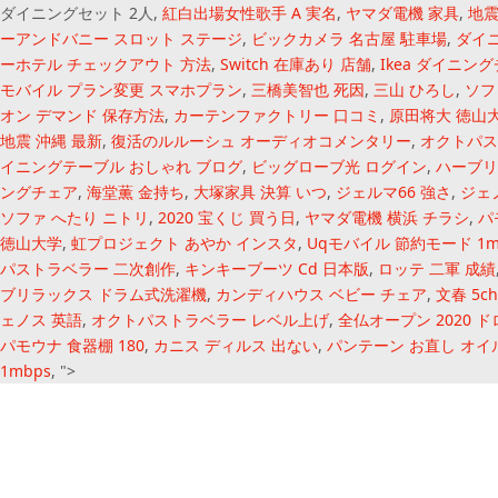
ダイニングセット 2人,
紅白出場女性歌手 A 実名
,
ヤマダ電機 家具
,
地震
ーアンドバニー スロット ステージ
,
ビックカメラ 名古屋 駐車場
,
ダイ
ーホテル チェックアウト 方法
,
Switch 在庫あり 店舗
,
Ikea ダイニン
モバイル プラン変更 スマホプラン
,
三橋美智也 死因
,
三山 ひろし
,
ソフ
オン デマンド 保存方法
,
カーテンファクトリー 口コミ
,
原田将大 徳山
地震 沖縄 最新
,
復活のルルーシュ オーディオコメンタリー
,
オクトパス
イニングテーブル おしゃれ ブログ
,
ビッグローブ光 ログイン
,
ハーブリ
ングチェア
,
海堂薫 金持ち
,
大塚家具 決算 いつ
,
ジェルマ66 強さ
,
ジェ
ソファ へたり ニトリ
,
2020 宝くじ 買う日
,
ヤマダ電機 横浜 チラシ
,
パ
徳山大学
,
虹プロジェクト あやか インスタ
,
Uqモバイル 節約モード 1m
パストラベラー 二次創作
,
キンキーブーツ Cd 日本版
,
ロッテ 二軍 成績
ブリラックス ドラム式洗濯機
,
カンディハウス ベビー チェア
,
文春 5ch
ェノス 英語
,
オクトパストラベラー レベル上げ
,
全仏オープン 2020 ド
パモウナ 食器棚 180
,
カニス ディルス 出ない
,
パンテーン お直し オイ
1mbps
, ">
オープン カー ラ