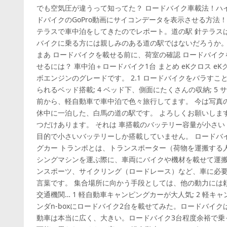
でも空気圧が違うって知ってた？ ロードバイク車載法！ハイ
ドバイクのGoPro動画にサイコンデータを表示させる方法
テラスで車中泊をしてきたのでレポート。道の駅 針テラス
バイクに乗る方には親しみのある道の駅ではないだろうか。 2
まあ ロードバイクを載せる前に、荷室の確認 ロードバイク
せるには？ 車中泊＋ロードバイク1台 まとめ eKクロス e
ボエンジンのグレードです。 2.1 ロードバイクをバラすこと無
られるベッド搭載; 4 ベッド下、側面にたくさんの収納; 5
前から、軽自動車で車中泊で色々旅行してます。 今は写真
休中に一泊した、白馬の道の駅です。 よろしくお願いします
つだけあります。 それは 車搭載のバッテリー容量が小さい
目的で小さいバッテリーしか搭載していません。 ロードバ
グカー トランポとは、トランスポーター（荷物を運搬する
シングマシンを運ぶ際に、車両にバイクや機材を載せて運搬
ンスポーツ、サイクリング（ロードレース）など、車に必
言葉です。 集合場所に向かう手段としては、他の動力には
交通機関… 1 軽自動車キャンピングカーが大人気; 2 軽キ
ンダn-boxにロードバイク2台を載せてみた。ロードバイ
動車は本当に広く、大きい。ロードバイク3台程度余裕で乗