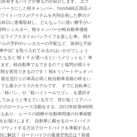
の所有するバイクが乗るのか紹介します。 エブ
anをベースにした軽キャンパー。honda純正用品メ
ホワイトハウスがアイテムを共同企画した夢のク
ナーの休日に密着取材し、どんなふうに使い勝手がい
災害時シェルター。軽キャンパーが軽自動車価格
なライフスタイルバンライフを楽しむ車。 軽4
テルの予約やレンタカーの手配など、面倒な手続
車中泊" を取り入れてみるのはいかがでしょう
となると 軽トラ が選べるというメリットも！ 車
います。軽自動車でもできるの？と疑問が残りそ
を実現できるのです！ 軽4 リゾートデュオ バ
自動車は、最近流行りの車高が高く軽自動車規格の枠をい
でも最小クラスのモデルです。 すでに自転車に
い「軽バン」や「軽ハイトールワゴン」を選択す
してみようと考えている方で、背が低くリアハッ
イクのロードレース活動をする。2012年鈴鹿4時間
もあり。 レースの経験や自動車関連の仕事経験
報をお届けします。 自動車に載せるロードバイク
にマウントする方法でロードバイクを車載する人
別に解説！ ロードバイクの最適空気圧は？前後