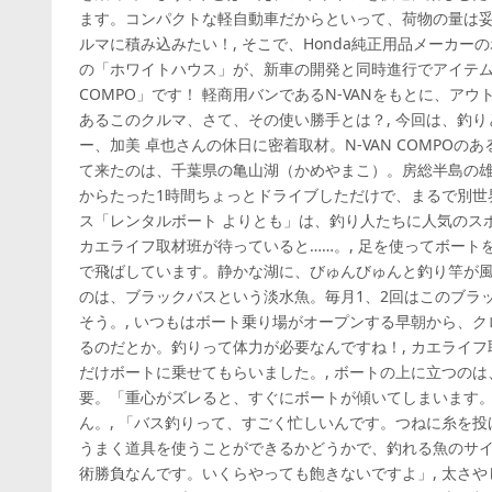
ます。コンパクトな軽自動車だからといって、荷物の量は妥
ルマに積み込みたい！, そこで、Honda純正用品メーカ
の「ホワイトハウス」が、新車の開発と同時進行でアイテムを
COMPO」です！ 軽商用バンであるN-VANをもとに、ア
あるこのクルマ、さて、その使い勝手とは？, 今回は、釣りと
ー、加美 卓也さんの休日に密着取材。N-VAN COMPOの
て来たのは、千葉県の亀山湖（かめやまこ）。房総半島の
からたった1時間ちょっとドライブしただけで、まるで別世
ス「レンタルボート よりとも」は、釣り人たちに人気のス
カエライフ取材班が待っていると……。, 足を使ってボー
で飛ばしています。静かな湖に、びゅんびゅんと釣り竿が風
のは、ブラックバスという淡水魚。毎月1、2回はこのブラ
そう。, いつもはボート乗り場がオープンする早朝から、
るのだとか。釣りって体力が必要なんですね！, カエライ
だけボートに乗せてもらいました。, ボートの上に立つの
要。「重心がズレると、すぐにボートが傾いてしまいます
ん。, 「バス釣りって、すごく忙しいんです。つねに糸を
うまく道具を使うことができるかどうかで、釣れる魚のサ
術勝負なんです。いくらやっても飽きないですよ」, 太さ