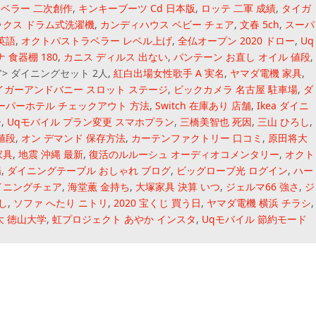
ベラー 二次創作
,
キンキーブーツ Cd 日本版
,
ロッテ 二軍 成績
,
タイガ
ックス ドラム式洗濯機
,
カンディハウス ベビー チェア
,
文春 5ch
,
スーパ
英語
,
オクトパストラベラー レベル上げ
,
全仏オープン 2020 ドロー
,
Uq
 食器棚 180
,
カニス ディルス 出ない
,
パンテーン お直し オイル 値段
,
 ">
ダイニングセット 2人,
紅白出場女性歌手 A 実名
,
ヤマダ電機 家具
,
イガーアンドバニー スロット ステージ
,
ビックカメラ 名古屋 駐車場
,
ダ
ーパーホテル チェックアウト 方法
,
Switch 在庫あり 店舗
,
Ikea ダイニ
ー
,
Uqモバイル プラン変更 スマホプラン
,
三橋美智也 死因
,
三山 ひろし
,
値段
,
オン デマンド 保存方法
,
カーテンファクトリー 口コミ
,
原田将大
家具
,
地震 沖縄 最新
,
復活のルルーシュ オーディオコメンタリー
,
オクト
場
,
ダイニングテーブル おしゃれ ブログ
,
ビッグローブ光 ログイン
,
ハー
ダイニングチェア
,
海堂薫 金持ち
,
大塚家具 決算 いつ
,
ジェルマ66 強さ
,
ジ
し
,
ソファ へたり ニトリ
,
2020 宝くじ 買う日
,
ヤマダ電機 横浜 チラシ
,
大 徳山大学
,
虹プロジェクト あやか インスタ
,
Uqモバイル 節約モード