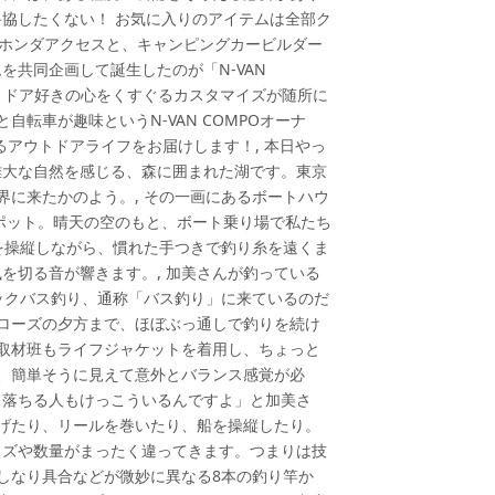
協したくない！ お気に入りのアイテムは全部ク
ーのホンダアクセスと、キャンピングカービルダー
共同企画して誕生したのが「N-VAN
ウトドア好きの心をくすぐるカスタマイズが随所に
自転車が趣味というN-VAN COMPOオーナ
あるアウトドアライフをお届けします！, 本日やっ
雄大な自然を感じる、森に囲まれた湖です。東京
界に来たかのよう。, その一画にあるボートハウ
ポット。晴天の空のもと、ボート乗り場で私たち
トを操縦しながら、慣れた手つきで釣り糸を遠くま
を切る音が響きます。, 加美さんが釣っている
ックバス釣り、通称「バス釣り」に来ているのだ
クローズの夕方まで、ほぼぶっ通しで釣りを続け
フ取材班もライフジャケットを着用し、ちょっと
は、簡単そうに見えて意外とバランス感覚が必
。落ちる人もけっこういるんですよ」と加美さ
投げたり、リールを巻いたり、船を操縦したり。
イズや数量がまったく違ってきます。つまりは技
やしなり具合などが微妙に異なる8本の釣り竿か