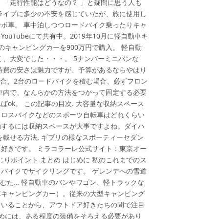
、「走行性能はどうなの？ 」と疑問に思う人も
ライブに多少の不安を感じていたが、旅に使用し
ボ車。 車中泊しつつロードバイク乗ったりキャ
uTubeにて共有中。2019年10月に軽自動車キ
スのキャンピングカーを900万円で購入。 軽自動
く、大変でした・・・。 5ナンバーミニバンな
持費の安さは魅力ですが、予算があるならやはり
場合、2台のロードバイクを積む場合、必ずフロン
車内で、なんらかの方法をつかって固定する必要
ok。 この記事の目次. 大容量な収納スペース
クロスバイクなどのスポーツ自転車はどれくらい
動するには収納スペースが大事ですよね。ダイハ
載せる方法. ギブリの様なスポーティーセダン
好きです。 ミラコラーレ公式サイト：東京オー
くじりポイント まとめ はじめに 私のこれまでのス
バイクでサイクリングです。 ゲレンデへの雪道
むた… 軽自動車のバンやワゴン、軽トラックな
車キャンピングカー）。従来の大型キャンピング
ていることから、アウトドア好きたちの間で注目
ためには、ある程度の装備をそろえる必要があり