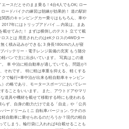
エースだとそのまま乗る！4台4人でもOK; ロー
！ ロードバイクの練習は朝練が効果的！ 道の駅針
は関西のキャンピングカー乗りはもちろん、車や
017年にはトリップアドバイ … 内装は、まあ
を載せてみた！ まずは横倒しのテスト 立てて載
Kクロスとは 用意されたのはeKクロスの4WDター
く積み込みができる; 3 身長180cmの人が寝
 サブバッテリー・電子レンジ装備の充実 もう随分
の軽バンで主に出歩いています。 写真はこの連
。 車 中泊に軽自動車が適していても、問題が1
 、それです。 特に軽は車重を抑える、軽くする
イクで輪行+車中泊が出来る軽自動車キャンピン
人）の略であり、モータースポーツにおいてレー
することをいいます。 また、アウトドアやマリ
要な道具や機材を載せて移動する時にも使われる
頼らず、自身の動力だけで走る「自走」や「公共
ャンパードリームミニ 自転車バージョン. ウチのホ
クは軽自動車に乗せられるのだろうか？現代の軽自
ってしまう。輪行袋に入れれば4台載せることも