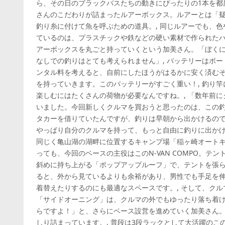
ら、その日のブラックバスたちの動きにぴったりの1本を都
さんのこだわりが詰まったルアーボックス。ルアーとは「
釣り糸に付けて魚を呼ぶための道具。, 同じルアーでも、
ているのは、プラスチックや鉄などの硬い素材で作られたハ
アーボックスを丸ごと持っていくという加美さん。「ぼくに
なしでの釣りはとても考えられません」, バッテリーはボ
ンタル料を考えると、自前にしたほうがはるかに安く済むそ
を持っていきます。このバッテリーがすごく重い！, 釣り
楽しむにはたくさんの荷物が必要なんですね。, 「数年前
いました。今回新しくクルマを買おうと思ったのは、この
タカーを借りていたんですが、釣りは早朝から出かけるの
やっぱり自分のクルマを持って、もっと自由に釣りに出かけ
同じく亀山湖の湖畔に位置するキャンプ場「稲ヶ崎オートキャ
っても、今回のベースの主役はこのN-VAN COMPO。テ
斜めに持ち上がる「ポップアップルーフ」で、テントを張
ると、外から見ているよりも余裕があり、男性でも手足を
着替えたりするのにも最適なスペースです。, そして、ク
「サイドオーニング」は、クルマの外でもゆったり落ち着け
らですよ！」と、さらにベース設営を進めていく加美さん
しり詰まっています。, 普段は3段ラックとして大活躍の