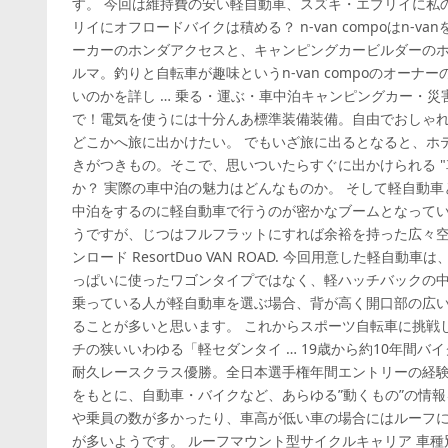
す。 今回は維持費の安い軽自動車、スズキ・エブリイに私
リイにオフロードバイクは積める？ n-van compoはn-v
ーカーのホンダアクセスと、キャンピングカービルダーの
ルマ。釣りと自転車が趣味というn-van compoのオー
いのかを詳し … 乗る・運ぶ・車中泊キャンピングカー・
で！電気を使うには十分んあ標準装備装備。自由でおしゃれ
どこかへ旅に出かけたい。 でもいざ旅に出るとなると、ホ
きがつきもの。そこで、思いついたらすぐに出かけられる "
か？ 実際の車中泊の魅力はどんなものか。 そして軽自動車
中泊をするのに軽自動車で行うのが密かなブームとなって
うですが、じつはフルフラットにすれば余裕を持った広々空間
ンロード ResortDuo VAN ROAD. 今回用意した軽
っぱいに使ったワゴンタイプではなく、軽ハッチバックの中
乗っている人が軽自動車を選ぶ場合、背が高く開口部の広
ることが多いと思います。 これからスポーツ自転車に挑戦
チの狭いいわゆる「軽セダンタイ … 19歳から約10年間バ
耐久レースクラス優勝。全日本選手権年間エントリーの経験
をもとに、自動車・バイクなど、あらゆる”動くもの”の情
や乗員の数が多かったり、車高が低い車の場合にはルーフ
が多いようです。 ルーフマウント型サイクルキャリア 車種