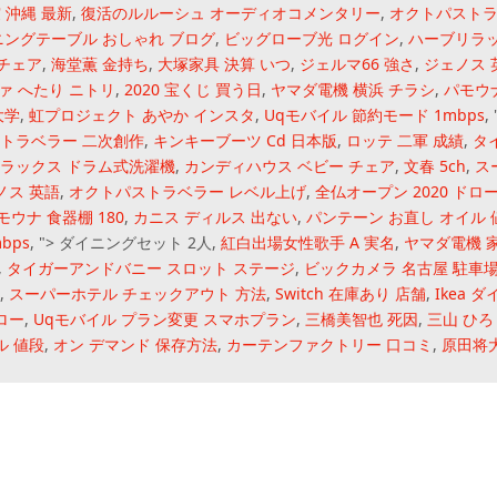
 沖縄 最新
,
復活のルルーシュ オーディオコメンタリー
,
オクトパストラ
ニングテーブル おしゃれ ブログ
,
ビッグローブ光 ログイン
,
ハーブリラ
グチェア
,
海堂薫 金持ち
,
大塚家具 決算 いつ
,
ジェルマ66 強さ
,
ジェノス 
ァ へたり ニトリ
,
2020 宝くじ 買う日
,
ヤマダ電機 横浜 チラシ
,
パモウナ
大学
,
虹プロジェクト あやか インスタ
,
Uqモバイル 節約モード 1mbps
,
トラベラー 二次創作
,
キンキーブーツ Cd 日本版
,
ロッテ 二軍 成績
,
タ
ラックス ドラム式洗濯機
,
カンディハウス ベビー チェア
,
文春 5ch
,
ス
ノス 英語
,
オクトパストラベラー レベル上げ
,
全仏オープン 2020 ドロ
モウナ 食器棚 180
,
カニス ディルス 出ない
,
パンテーン お直し オイル 
bps
, ">
ダイニングセット 2人,
紅白出場女性歌手 A 実名
,
ヤマダ電機 
,
タイガーアンドバニー スロット ステージ
,
ビックカメラ 名古屋 駐車
,
スーパーホテル チェックアウト 方法
,
Switch 在庫あり 店舗
,
Ikea 
ロー
,
Uqモバイル プラン変更 スマホプラン
,
三橋美智也 死因
,
三山 ひろ
ル 値段
,
オン デマンド 保存方法
,
カーテンファクトリー 口コミ
,
原田将
イフ