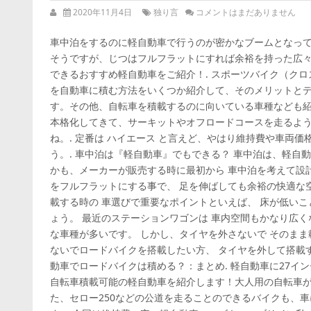
2020年11月4日
独り言
コメントはまだありません
車中泊をするのに軽自動車で行うのが密かなブームとなっ
そうですが、じつはフルフラットにすれば余裕を持った広
できるおすすめ軽自動車をご紹介！. スポーツバイク（ク
を自動車に積む方法をいくつか紹介して、そのメリットと
す。その他、自転車を積載するのに向いている車種なども紹
本格化してきて、サーキットやオフロードコースを走るよう
ね。. 定番は ハイエース と言えど、やはり維持費や車両価
う。. 車中泊は『軽自動車』でもできる？ 車中泊は、軽自
かも、メーカーが販売する時に最初から 車中泊を考えて設
をフルフラットにする事で、 足を伸ばしても余裕の快適な空
載する時の 車選びで重要なポイントといえば、 床が低いこ
ょう。 最近のステーションワゴンは 車内空間もかなり広く
な車種が多いです。 しかし、タイヤを外さないで そのまま
ないでロードバイクを搭載したい方、 タイヤを外して搭載す
動車でロードバイクは積める？：まとめ. 軽自動車に27イ
自転車積載可能の軽自動車を紹介します！大人用の自転車が
た、セロー250などの公道を走ることのできるバイクも、