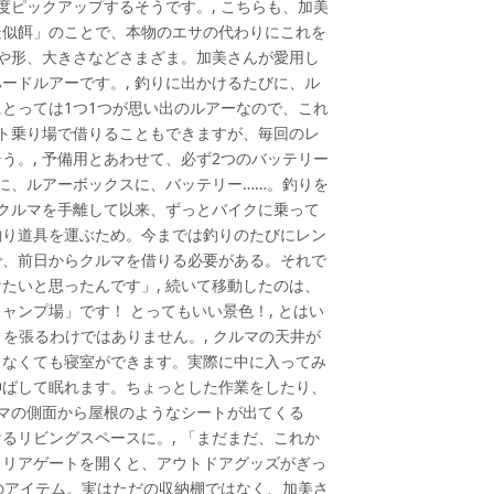
度ピックアップするそうです。, こちらも、加美
疑似餌」のことで、本物のエサの代わりにこれを
色や形、大きさなどさまざま。加美さんが愛用し
ードルアーです。, 釣りに出かけるたびに、ル
とっては1つ1つが思い出のルアーなので、これ
ート乗り場で借りることもできますが、毎回のレ
う。, 予備用とあわせて、必ず2つのバッテリー
竿に、ルアーボックスに、バッテリー……。釣りを
にクルマを手離して以来、ずっとバイクに乗って
釣り道具を運ぶため。今までは釣りのたびにレン
で、前日からクルマを借りる必要がある。それで
たいと思ったんです」, 続いて移動したのは、
ンプ場」です！ とってもいい景色！, とはい
ントを張るわけではありません。, クルマの天井が
らなくても寝室ができます。実際に中に入ってみ
伸ばして眠れます。ちょっとした作業をしたり、
ルマの側面から屋根のようなシートが出てくる
るリビングスペースに。, 「まだまだ、これか
。リアゲートを開くと、アウトドアグッズがぎっ
このアイテム。実はただの収納棚ではなく、加美さ