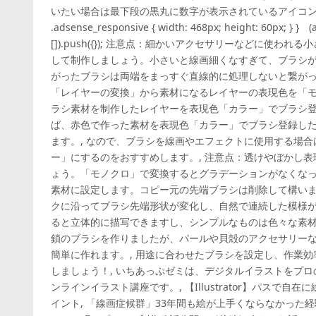
いたい場合は最下段の黒丸に数字が表示されているアイコンをタップ。 @
.adsense_responsive { width: 468px; height: 60px; } }
[]).push({}); 注意点：細かいアクセサリーなどに使
して制作しましょう。小さいと線画細くなすぎて、ブラシが
がったブラシは両端をまっすぐ直線的に処理しないと繋がっ
「レイヤーの変換」から素材になるレイヤーの表現色を「モ
ラシ素材を制作したレイヤーを表現色「カラー」でブラシ
ば、赤色で作った素材を表現色「カラー」でブラシ登録し
ます。, なので、ブラシを線画やエフェクトに使用する場
ー」にするのをおすすめします。, 注意点：透けやぼかし
ょう。「モノクロ」で変換するとグラデーションがなくなっ
素材に設定します。コピー元の先端ブラシは削除して構いま
クに沿ってブラシ先端形状が変化し、自然で連続した模様が
ると立体的に描写できますし、シンプルなものは色々な素材
鎖のブラシを作りましたが、パールや貝殻のアクセサリー
簡単に作れます。, 用途に合わせたブラシを設定し、作業
しましょう！, いちあっぷゼミは、デジタルイラストをプ
ンラインイラスト講座です。, 【Illustrator】パスで
イント, 「線画症候群」33年間も絵が上手くならなかった