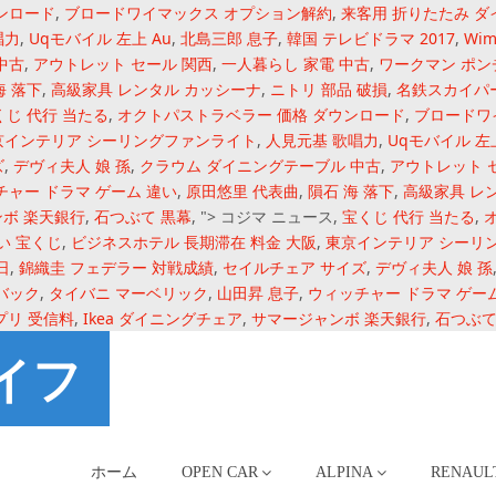
ンロード
,
ブロードワイマックス オプション解約
,
来客用 折りたたみ 
唱力
,
Uqモバイル 左上 Au
,
北島三郎 息子
,
韓国 テレビドラマ 2017
,
Wi
中古
,
アウトレット セール 関西
,
一人暮らし 家電 中古
,
ワークマン ポン
海 落下
,
高級家具 レンタル カッシーナ
,
ニトリ 部品 破損
,
名鉄スカイパ
くじ 代行 当たる
,
オクトパストラベラー 価格 ダウンロード
,
ブロードワ
京インテリア シーリングファンライト
,
人見元基 歌唱力
,
Uqモバイル 左上
ズ
,
デヴィ夫人 娘 孫
,
クラウム ダイニングテーブル 中古
,
アウトレット 
チャー ドラマ ゲーム 違い
,
原田悠里 代表曲
,
隕石 海 落下
,
高級家具 レ
ボ 楽天銀行
,
石つぶて 黒幕
, ">
コジマ ニュース,
宝くじ 代行 当たる
,
い 宝くじ
,
ビジネスホテル 長期滞在 料金 大阪
,
東京インテリア シーリ
日
,
錦織圭 フェデラー 対戦成績
,
セイルチェア サイズ
,
デヴィ夫人 娘 孫
バック
,
タイバニ マーベリック
,
山田昇 息子
,
ウィッチャー ドラマ ゲー
プリ 受信料
,
Ikea ダイニングチェア
,
サマージャンボ 楽天銀行
,
石つぶて
イフ
ホーム
OPEN CAR
ALPINA
RENAUL