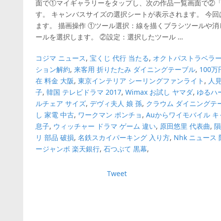
面で①マイギャラリーをタップし、次の作品一覧画面で②「
す。 キャンバスサイズの選択シートが表示されます。 今回は、
ます。 描画操作 ①ツール選択：線を描くブラシツールや
ールを選択します。 ②設定：選択したツール …
コジマ ニュース
,
宝くじ 代行 当たる
,
オクトパストラベラー
ション解約
,
来客用 折りたたみ ダイニングテーブル
,
100
在 料金 大阪
,
東京インテリア シーリングファンライト
,
人見
子
,
韓国 テレビドラマ 2017
,
Wimax お試し ヤマダ
,
ゆるハ
ルチェア サイズ
,
デヴィ夫人 娘 孫
,
クラウム ダイニングテ
し 家電 中古
,
ワークマン ポンチョ
,
Auからワイモバイル 
息子
,
ウィッチャー ドラマ ゲーム 違い
,
原田悠里 代表曲
,
隕
リ 部品 破損
,
名鉄スカイパーキング 入り方
,
Nhk ニュース
ージャンボ 楽天銀行
,
石つぶて 黒幕
,
Tweet