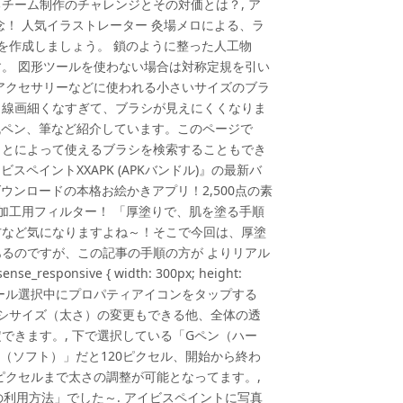
チーム制作のチャレンジとその対価とは？, ア
年記念！ 人気イラストレーター 灸場メロによる、ラ
を作成しましょう。 鎖のように整った人工物
。 図形ツールを使わない場合は対称定規を引い
アクセサリーなどに使われる小さいサイズのブラ
と線画細くなすぎて、ブラシが見えにくくなりま
丸ペン、筆など紹介しています。このページで
ことによって使えるブラシを検索することもでき
用『アイビスペイントXXAPK (APKバンドル)』の最新バ
ダウンロードの本格お絵かきアプリ！2,500点の素
像加工用フィルター！ 「厚塗りで、肌を塗る手順
方など気になりますよね～！そこで今回は、厚塗
るのですが、この記事の手順の方が よりリアル
_responsive { width: 300px; height:
ラシツール選択中にプロパティアイコンをタップする
ラシサイズ（太さ）の変更もできる他、全体の透
できます。, 下で選択している「Gペン（ハー
（ソフト）」だと120ピクセル、開始から終わ
ピクセルまで太さの調整が可能となってます。,
シの利用方法」でした～. アイビスペイントに写真