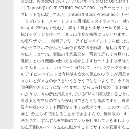
方法は、Windows 7/8 / 8.1 / 10とすべてのMac OSで動作します
|| []).push({}); CLIP STUDIO PAINT PRO 
ブレットを比較してみた（Intuos/Intuos Pro/Cintiqシ
「タブレット・スマートフォン用 極細スタイラスペン abw-act1」. .a
height: 250px; } 例えば、鎖を手書きや図形ツール
描けるブラシを作ってしまえば作業が格段にはかどります
の裏ワザです。. 無料アプリ「アイビスペイント」を使っ
画からスマホでかんたん着色する方法を解説。超初心者で
お伝えしますね。実際の作業風景を、写真で詳しくお見せします！
選択」という機能の使い方を紹介しますね〜！まずは機能
いてみましょう。 レイヤーと追加して、バケツマークをタ
a. アイビスペイントは有料版も含めて沢山のブラシが用意されて
ゃないとダメなのか？というとそうでなないようで、今の所
間利用できるようになってます。 ならば有料版の「ibisP
いようで、今の所は用意されているCMを1回視聴するごとに1
過ぎると有料版のブラシが利用できなくなる訳ですが、再
質有料版のブラシも問題なく使える状況です。, このサー
画も1分足らずで閉じることができますんで、無料版の「ibis
画を見て、ずんずん有料版のブラシを利用していきましょう
の左下側のレバーを左右に動かすことでサイズを変更するこ