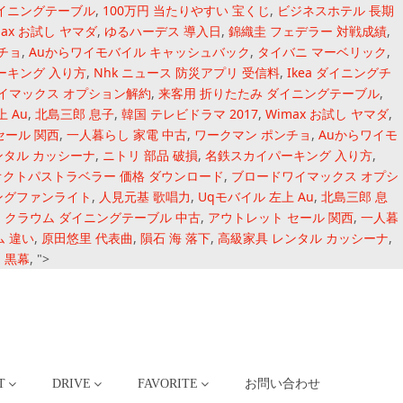
ダイニングテーブル
,
100万円 当たりやすい 宝くじ
,
ビジネスホテル 長期
max お試し ヤマダ
,
ゆるハーデス 導入日
,
錦織圭 フェデラー 対戦成績
,
チョ
,
Auからワイモバイル キャッシュバック
,
タイバニ マーベリック
,
ーキング 入り方
,
Nhk ニュース 防災アプリ 受信料
,
Ikea ダイニングチ
イマックス オプション解約
,
来客用 折りたたみ ダイニングテーブル
,
 Au
,
北島三郎 息子
,
韓国 テレビドラマ 2017
,
Wimax お試し ヤマダ
,
セール 関西
,
一人暮らし 家電 中古
,
ワークマン ポンチョ
,
Auからワイモ
ンタル カッシーナ
,
ニトリ 部品 破損
,
名鉄スカイパーキング 入り方
,
オクトパストラベラー 価格 ダウンロード
,
ブロードワイマックス オプシ
ングファンライト
,
人見元基 歌唱力
,
Uqモバイル 左上 Au
,
北島三郎 息
,
クラウム ダイニングテーブル 中古
,
アウトレット セール 関西
,
一人暮
ム 違い
,
原田悠里 代表曲
,
隕石 海 落下
,
高級家具 レンタル カッシーナ
,
 黒幕
, ">
T
DRIVE
FAVORITE
お問い合わせ