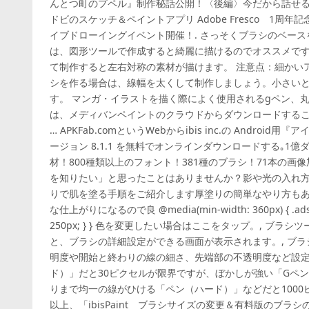
んとつ町のプペル』制作秘話公開！〈後編〉今だから話せる
ドビのスケッチ＆ペイントアプリ Adobe Fresco 1周
イブドローイングイベント開催！. さっそくブラシのベース
は、図形ツールで作成すると綺麗に描けるのでオススメです
て制作すると左右対称の素材が描けます。 注意点：細かい
シを作る場合は、線幅を太くして制作しましょう。小さい
す。 マンガ・イラストを描く際によく使用されるgペン、
は、メディバンペイントのクラウドからダウンロードする
… APKFab.comというWebからibis inc.の Android
ージョン 8.1.1 を無料でオンラインダウンロードする｡1億
材！800種類以上のフォント！381種のブラシ！71本の画
を知りたい」と思ったことはありませんか？影や光の入れ
りで肌を塗る手順をご紹介します厚塗りの簡単なやり方もあ
な仕上がりになるので良 @media(min-width: 360px) { .adsense
250px; } } 色を変更したい場合はここをタップ。, ブ
と、ブラシの詳細設定ができる画面が表示されます。, ブ
明度や開始と終わりの線の細さ、先端部の不透明度など設定
ド）」だと30ピクセルが限界ですが、ぼかしが強い「Gペン
りまで均一の線がひける「ペン（ハード）」などだと1000
以上、「ibisPaint ブラシサイズの変更＆有料版のブラ