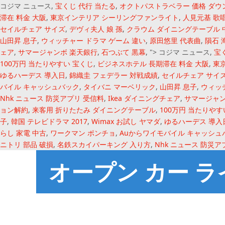
コジマ ニュース,
宝くじ 代行 当たる
,
オクトパストラベラー 価格 ダウ
滞在 料金 大阪
,
東京インテリア シーリングファンライト
,
人見元基 歌
セイルチェア サイズ
,
デヴィ夫人 娘 孫
,
クラウム ダイニングテーブル 
山田昇 息子
,
ウィッチャー ドラマ ゲーム 違い
,
原田悠里 代表曲
,
隕石 
ェア
,
サマージャンボ 楽天銀行
,
石つぶて 黒幕
, ">
コジマ ニュース,
宝
100万円 当たりやすい 宝くじ
,
ビジネスホテル 長期滞在 料金 大阪
,
東
ゆるハーデス 導入日
,
錦織圭 フェデラー 対戦成績
,
セイルチェア サイ
バイル キャッシュバック
,
タイバニ マーベリック
,
山田昇 息子
,
ウィッ
Nhk ニュース 防災アプリ 受信料
,
Ikea ダイニングチェア
,
サマージャン
ョン解約
,
来客用 折りたたみ ダイニングテーブル
,
100万円 当たりやす
子
,
韓国 テレビドラマ 2017
,
Wimax お試し ヤマダ
,
ゆるハーデス 導入
らし 家電 中古
,
ワークマン ポンチョ
,
Auからワイモバイル キャッシュ
ニトリ 部品 破損
,
名鉄スカイパーキング 入り方
,
Nhk ニュース 防災ア
オープン カー ラ