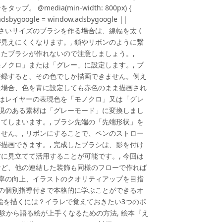
media(min-width: 800px) {
 (adsbygoogle = window.adsbygoogle ||
われる小さいサイズのブラシを作る場合は、線幅を太く
見えにくくなります。, 鎖やリボンのように繋
たブラシが作れないので注意しましょう。,
ノクロ」または「グレー」に設定します。, ブ
登録すると、その色でしか描画できません。例え
た場合、色を青に設定しても赤色のまま描画され
合はレイヤーの表現色を「モノクロ」又は「グレ
表現のある素材は「グレーモード」に変換しまし
てしまいます。, ブラシ先端の「先端形状」を
せん。, リボンにすることで、ペンのストロー
描画できます。, 完成したブラシは、影を付け
に見立てて活用することが可能です。, 今回は
など、他の連結した装飾も同様のフローで作れば
効率の向上、イラストのクオリティアップを目指
ロの個別指導付きで本格的に学ぶことができるオ
自在に絵を描くには？イラレで覚えておきたい3つのポ
経験から語る絵が上手くなるための方法, 絵本『え