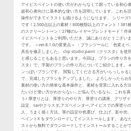
アイビスペイントの使い方がわからなくて困っている初心
超初心者向けに基本的な使い方を説明しています。これを
操作ができてイラストも描けるようになります。 シリーズ
です！2,500点以上の素材！800種類以上のフォント！38
のスクリーントーン！27種のレイヤーブレンドモード！作
イビスペイントをご利用いただき、誠にありがとうございま
です。 ＜ver.8.1.0の変更点＞ ・ブラシツールに「色変え
具合を修正しました。 clip studio paint（クリス
と感じることもあると思います。今回は、ブラシの作り方を知りたい方
スタ）で、手製のブラシの作り方についてご紹介します。 a
ンっぽいブラシです。 閲覧してくださる方がいらっしゃる
で、完成したブラシをアップしました。 よろしかったらお
素材の使い方の簡単な基本操作と、素材を背景に入れる方
たいけど使い方がわからない…と悩んでいるなら、これを
う♪ 厚塗りとは、厚塗りのやり方、厚塗りの講座、グリザ
設定、saiやクリスタ,アズペインター,アイビスでの厚塗
人、うまく描く方法。筆の設定や色選び、仕上げ、影や光、テク
ペイントX をダウンロードしてインストールします。 あな
ストから無料でダウンロードしてインストールすることがで