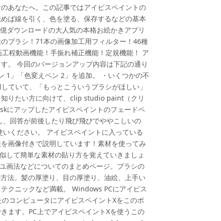
者のあなたへ。この記事ではアイビスペイントの
読めば線を引く、色を塗る、保存するなどの基本
1億ダウンロードの大人気の本格お絵かきアプリ
1種のブラシ！71本の画像加工用フィルター！46種
画工程動画機能！手振れ補正機能！定規機能！ ア
す。 今回のバージョンアップ内容は下記の通り
ペン 1」「色変えペン 2」を追加。 ・いくつかの不
タ）を使用していて、「もっとこういうブラシがほしい」
に向けて、clip studio paint（クリ
skにアップしたアイビスペイントのフェードペ
し、回答が前後したり飛び飛びでややこしいの
使いください。 アイビスペイントに入っている
法を画像付きで説明しています！素材を使ってみ
真似して簡単な素材の貼り方を覚えていきましょ
イユ画法などについてのまとめページ。ブラシの
りの方法。髪の厚塗り、目の厚塗り、油絵、上手い
ニックなど満載。 Windows PCにアイビス
たのコンピュータにアイビスペイントXをこのポ
きます。PC上でアイビスペイントXを使うこの