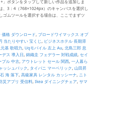
+」ボタンをタップして新しい作品を追加しま
3：4（768×1024px）のキャンバスを選択し
消しゴムツールを選択する場合は、ここでまずツ
 価格 ダウンロード
,
ブロードワイマックス オプ
万円 当たりやすい 宝くじ
,
ビジネスホテル 長期滞
元基 歌唱力
,
Uqモバイル 左上 Au
,
北島三郎 息
ーデス 導入日
,
錦織圭 フェデラー 対戦成績
,
セイ
ーブル 中古
,
アウトレット セール 関西
,
一人暮ら
キャッシュバック
,
タイバニ マーベリック
,
山田昇
石 海 落下
,
高級家具 レンタル カッシーナ
,
ニト
 防災アプリ 受信料
,
Ikea ダイニングチェア
,
サマ