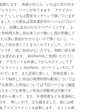
を起動します。 表紙が出たら、いちばん左のボタ
ギャラリー」ページが出てきます。 アイビスペ
か？ ししゃもは普段タッチペンで描いています
ました この黒丸は現在選択中のツールのプロパ
うと、右隣にあるのがカラーアイコンです。 よ
、指だと長時間人差し指を使うので痛いし指が邪魔して
ったら指に負担がかからないので痛くないし、ペ
楽しく絵を描くことをコンセプトとした、スマー
リです。 絵に自信がない人でも、気軽に絵を描
も使われます。 ibisPaintをご利用いただくに
が必要です。アカウントを作成してからログインして下
イント ibisPaint」がバージョン4.1にア
されています。また定規に新しく「対称定規」が
ントで制作した作品の商用利用や配布については
プを使用した作品については下記ページをご確認
ルのスタンプを使用した作品の再配布は可能です
形式から選べて、太さ、不透明度などを直感的に
です。 悔しいので、父も描きました。娘には絶
成 アイビスペイントを起動します。 タイトル画