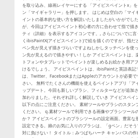
を取り込み、線画レイヤーにする 「アイビスペイントx」
ン「マイギャラリー」を押します。 はじめは空白の「マイ
イントの基本的な使い方を解説いたしましたがいかがでした
が、今回はアイビスペイント初心者の方に合わせて指で描き
ティ（詳細）を表示するアイコンです。, さらについでに言
くibisPaintX(アイビスペイント)で絵を描くのですが
ペン先が見えず描きづらいですよねしかしタッチペンを使
ン先が見えるので描きやすい！しか アイビスペイントは、
トフォンやタブレットでペイントが楽しめるお絵かき用アプ
けるでしょう。 アイビスペイントは、ibisPaintと英語表記で
は、Twitter、FacebookまたはAppleのアカウント
さい。 無料でたくさんの機能を使えるペイントアプリ「アイビスペ
ップデート。今回も新しいブラシ、フィルターなどが追加
加わりました。それぞれ詳しく解説していき アイビスペイ
以下の点にご注意ください。 素材ツールやブラシのスタン
ください。 q.素材ツールで利用できる画像やブラシツー
か？ アイビスペイントのブラシツールの設定画面。豊富な
設定できる。娘のお気に入りのブラシは、「gペン」だそう
対に負けない！ タイトル：みつばちハーチ キャンバスの作