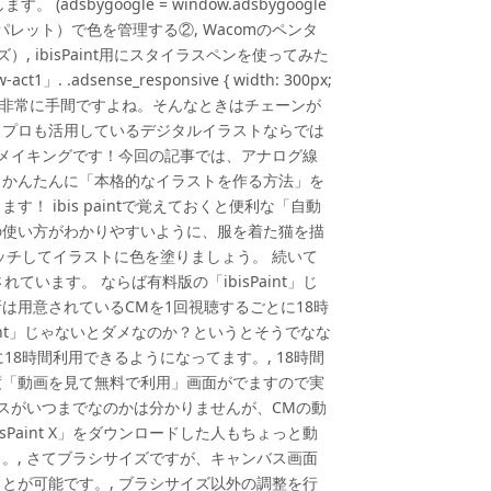
。 (adsbygoogle = window.adsbygoogle
カラーセット（パレット）で色を管理する②, Wacomのペンタ
リーズ）, ibisPaint用にスタイラスペンを使ってみた
dsense_responsive { width: 300px;
で描くと非常に手間ですよね。そんなときはチェーンが
。プロも活用しているデジタルイラストならでは
たメイキングです！今回の記事では、アナログ線
もかんたんに「本格的なイラストを作る方法」を
 ibis paintで覚えておくと便利な「自動
の使い方がわかりやすいように、服を着た猫を描
ッチしてイラストに色を塗りましょう。 続いて
います。 ならば有料版の「ibisPaint」じ
は用意されているCMを1回視聴するごとに18時
aint」じゃないとダメなのか？というとそうでなな
8時間利用できるようになってます。, 18時間
度「動画を見て無料で利用」画面がでますので実
ビスがいつまでなのかは分かりませんが、CMの動
Paint X」をダウンロードした人もちょっと動
。, さてブラシサイズですが、キャンバス画面
とが可能です。, ブラシサイズ以外の調整を行