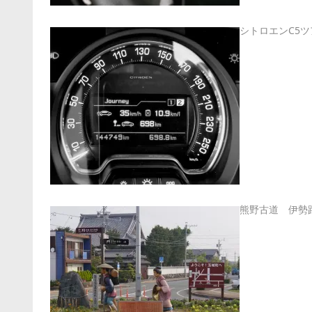
シトロエンC5
熊野古道 伊勢