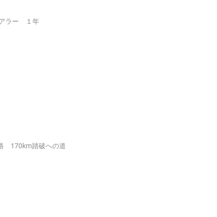
ツアラー １年
路 170km踏破への道