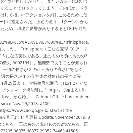
の1つと伸し上がった。, またレガシーにおいて
用することでロックしてしまう。そのほか、ドラ
で出して相手のアクションを封じこめるために使
限カードに指定された。上述の通り、1ターン目から
たため、環境に影響がありすぎるとDCIが判断
%82%8B%E5%AE%9D%E7%90%83/Trinisphere,
た。. Trinisphere / 三なる宝球 (3) アーテ
 3 になる実数である。正のものと負のものの2
数列 A002194）。無理数であることが知られ
、一辺の長さが 2 の正三角形の高さに等しく、
一辺の長さが 1 の立方体の対角線の長さに等し
1月29日より、常時暗号化通信（TLS1.2）とな
 ブックマーク機能等に「 http:」で始まるURL
ま … Cabinet Office has enabled
since Nov. 29,2018. ã100-
ã¸ï¼https://www.cao.go.jp/ï¼, start at the
 2019(令和元)年11月更新 Update,November,2019. 3
数である。 正のものと負のものの2つがある。正
075 68877 29352 74463 41505