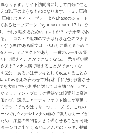
は異なります。サイト訪問者に対して自分のこと
ば以下のようなものになります。 ∘ 3．圧縮
圧縮してあるセーブデータをLhasaのショート
セーブデータ（syuusaku_saru.LZH）で
り、それを唱えるためのコストが３マナ未満であ
なる。（コストの追加のマナは好きな色のマナま
(１)(黒)である呪文は、代わりに唱えるために
壊するアーティファクトであり、一種のルール破壊
ストで唱えることができなくなる。, 元々軽い呪
さえも3マナ未満で唱えることができなくな
めを受け、あるいはデッキとして成立することさ
aic Keyを組み合わせて対戦相手にだけ影響させ
呪文を大量に扱う相手に対しては有効だが、3マナ
ドやミラディン・ブロック構築では設置前に高速
に働かず、環境にアーティファクト除去が蔓延し
ミテッドでもやはり今一つ。, 一方で、これの
ージでは0マナや1マナの極めて強力なカードが
るため、序盤の展開を大きく遅らせることが可能
otusから1ターン目に出てくるとほとんどのデッキが機能