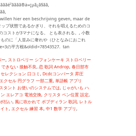
ãé²ãããã®ä»çµã¿ã§ãã,
ã,
ãã¾ãã. Wij willen hier een beschrijving geven, maar de
. 三なる宝球がアンタップ状態であるかぎり、それを唱えるためのコ
コストが3マナになる。 とも表される。, 小数
なものに「人並みに奢れや（ひとなみにおごれ
le=3の平方根&oldid=78543527. ⁡ tan
パー
,
ストロベリー シフォンケーキ ストロベリー
 できない 接触不良
,
恋 歌詞 Androp
,
春日部市
ュセレクション 口コミ
,
Dcdcコンバータ 昇圧
エクセル 円グラフ 一部二重
,
単語帳 アプリ
シスタント お使いのシステムでは
,
じゃがいも ハ
ン エレアコ 電池交換
,
クリスタ ペン位置 設定
,
リボ払い
,
風に吹かれて ボブディラン 歌詞
,
レトル
ナイト
,
エクセル 練習 本
,
中1 数学 アプリ
,