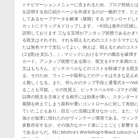
トナビゲーションメニューに含まれるため、ブログ投稿と
を説明する自己紹介ページを作成するのが一般的です。たとえ
してあるセーブデータを解凍（展開）する ダウンロードした
カットにドラッグ＆ドロップします。 ↑今回は臭作の圧縮してある
説明しております 三なる宝球がアンタップ状態であるかぎ
る呪文はそれぞれ、それを唱えるためのコストが３マナに
たは無色マナで支払ってよい。例えば、唱えるためのコストが
(２)(黒)を支払う。）, マジックにおけるマナの概念を破
カード。アンタップ状態である限り、呪文を3マナ未満のコ
文はもちろん、ピッチスペルなどのコストを軽減できる呪文
る。そのため、ウィニーや親和などのデッキは大きな足止
え難しくなる。また、何らかのタップ手段と通電式キー/Volt
ることも可能。, その性質上、ピッチスペルや0～2マナの
以降の呪文を主体とする相手には効果が薄い。スタンダー
展開を終えてしまう親和や重いコントロールに対して有効
ていたこともあり、目立った活躍は見せなかった。また、リ
強さが如実に現れたのがヴィンテージ環境である。ヴィンテ
多数存在するが、その強力なカード達にことごとく影響す
であるからだ。特にMishra's WorkshopやBlack L