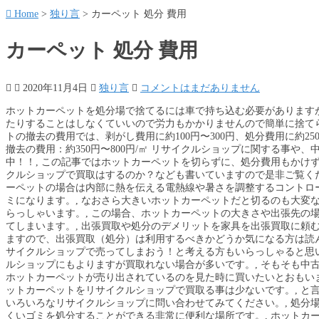
Home
>
独り言
>
カーペット 処分 費用
カーペット 処分 費用
2020年11月4日
独り言
コメントはまだありません
ホットカーペットを処分場で捨てるには車で持ち込む必要がありますが、持ち込んだら処分品を降ろして帰るだけなので楽です。切ったりすることはしなくていいので労力もかかりませんので簡単に捨てられます。 処分費用はゴミの重さで決まります。 タイルカーペットの撤去の費用では、剥がし費用に約100円〜300円、処分費用に約250円〜500円が相場となります。 【参考費用】タイルカーペットの撤去の費用：約350円〜800円/㎡ リサイクルショップに関する事や、中古品・売り方・処分などについて完全網羅を目指して記事更新中！！, この記事ではホットカーペットを切らずに、処分費用もかけずに捨てる方法を解説していきます。, ホットカーペットをリサイクルショップで買取はするのか？なども書いていますので是非ご覧ください。, 普通のカーペットや絨毯は燃えるゴミですが、ホットカーペットの場合は内部に熱を伝える電熱線や暑さを調整するコントローラ、コンセントなどの不燃物が多く入っているため燃えないゴミになります。, なおさら大きいホットカーペットだと切るのも大変なので業者に家まで取りに来てもらって処分してもらう方も多くいらっしゃいます。, この場合、ホットカーペットの大きさや出張先の場所にもよりますが、3000円～8000前後の出張費＆処分費がかかってしまいます。, 出張買取や処分のデメリットを家具を出張買取に頼むな！リサイクルショップの現役店長が暴露！で詳しく解説していますので、出張買取（処分）は利用するべきかどうか気になる方は読んでみてください。, 業者だと処分費用がかかってしまうなら、リサイクルショップで売ってしまおう！と考える方もいらっしゃると思います。, 結論から言うと使い古したホットカーペットはリサイクルショップにもよりますが買取れない場合が多いです。, そもそも中古のホットカーペットは需要がないんです。もし、あなたが中古のホットカーペットが売り出されているのを見た時に買いたいとおもいますか？, お店にもよるので一概には言えませんが、使い古したホットカーペットをリサイクルショップで買取る事は少ないです。, と言っても買取る店舗もたくさんありますので、売りたいと思う方はいろいろなリサイクルショップに問い合わせてみてください。, 処分場では、ホットカーペット以外にもゴミ袋に入らないような捨てにくいゴミを処分することができる非常に便利な場所です。, ホットカーペットを処分場で捨てるには車で持ち込む必要がありますが、持ち込んだら処分品を降ろして帰るだけなので楽です。切ったりすることはしなくていいので労力もかかりませんので簡単に捨てられます。, 処分費用はゴミの重さで決まります。値段は処分場ごとに違ってきますが、50キロまで無料で捨てられる所もありますので、ホットカーペット程度なら無料で捨てられる所が多いでしょう。, 私が実際に処分場へ持ち込んだ様子や処分場を活用する時のポイントを【処分を業者に頼むな】大量の燃えないゴミを処分場へ持ち込んだ結果！で詳しく解説していますのでぜひ参考にしてみてください。, もし調べても場所が分からなければ市役所に問い合わせて不燃物を持ち込める処分場が近くにあるか聞いてみましょう。, 処分場は燃えるゴミ専門、燃えないゴミ専門、可燃物と不燃物の両方、の3種類あります。, リサイクルショップの裏事情や中古商品、処分や買取、その他読者さんの力に少しでもなれるような記事を投稿していきます！ 費用の詳細に関しては、自治体のホームページを見るなり、問い合わせるなりしておくといいだろう。 カットして一般のごみとして処分. ★現在２児の父なので絶賛育児奮闘中！. 「古くなったカーペットを買い替えるために処分したい」と思う人はいるはず。カーペットは物によって素材が異なるものであり、燃えるごみや燃えないごみとして捨てることは可能です。, ですがカーペットのサイズが大きいと、有料の粗大ごみとして捨てる必要があるため注意しましょう。あなたがスムーズにカーペットを処分できる方法とその費用について解説します。, カーペットや絨毯には豊富な種類があり、製品によって使われる素材は異なります。もしサイズが小さいカーペットを捨てる場合は、素材をチェックしてから処分することが重要です。, 燃えるごみとして捨てられるのは綿や絹、麻や竹、ウールなど天然繊維の素材で作られたカーペット。い草シーツや竹ラグなどの製品はごみ袋に入れて、燃えるごみの日に出しましょう。, 燃えないごみとして捨てられるのはポリエステル、ナイロン、レーヨンなど合成繊維によるカーペット。またタイルカーペットや裏地にゴムがついている製品も燃えないごみの対象です。, カーペットを捨てるときの注意点は素材により、ごみの種類が変わることだけではありません。処分する前に以下の4つのポイントを知っておくと、間違った捨て方を防げます。, リビングや寝室などで使うことを目的としたカーペットには、サイズが大きい製品もあります。処分するカーペットのサイズが大きい場合、粗大ごみとして捨てることが必要です。, 例えば東京都世田谷区の場合、一辺の長さが30cmを超えるカーペットは粗大ごみとなります。カットしてカーペットのサイズを小さくしても、世田谷区では粗大ごみの対象となるため注意です。, また東京都杉並区では最大辺の長さが30cm超えて、220cm以内のカーペットを粗大ごみとして捨てられます。220cmを超えるカーペットはカットにより解体しておくと良いですね。, 一部の自治体を除いてカーペットや絨毯はカットで小さくすることにより、粗大ごみの対象ではなくなります。無駄な手数料の支払いを避けるために、カットでカーペットを解体することがオススメです。, カーペットは複数の素材により製造されていて、ハサミでそのままカットするのは難しいです。スムーズにカットするためには、以下のような道具を用意しておくことを勧めます。, これらの道具を用意したら、ハサミによりカーペットを30cmまでの正方形になるよう切りましょう。カットが完了したらごみ袋に解体したカーペットを入れて、指定された方法で処分できます。, ハサミではカットしにくいカーペットであれば、解体せずに処分することがオススメです。粗大ごみとして出したり業者に依頼したりすることで、カットする手間はなくなります。, 電気により暖かくなるホットカーペットを処分したい人も中にはいるはず。サイズの小さいホットカーペットであれば、一般的に燃えないごみとして捨てることが可能です。, もしホットカーペットのサイズが大きい場合は、カットせずに処分することを推奨します。電熱線が含まれるホットカーペットはハサミでは解体できず、解体するのは難しいためです。, また絶縁されていない道具でカットした場合、電熱線により感電する危険性もあります。解体に慣れていない人は大きいホットカーペットをカットせず、普通ごみ以外の方法で処分しましょう。, 「汚れの少ないカーペットを捨てるのは微妙」と思う人はいるかもしれません。世の中には中古のカーペットを必要とする人はいるため、誰かに不要なカーペットを買い取ってもらうことも可能です。, カーペットをリサイクルするには掃除や手入れをして、なるべくキレイな状態に近づけることを勧めます。状態がよければカーペットが高く評価されて、受け取れるお金が増えることも。, 手放したいカーペットの手入れが完了したら、以下の3つの方法により処分することがオススメです。, リサイクルショップや家具買取専門店では使わなくなったカーペットを買取してくれます。最近では出張買取や宅配買取に対応しているところが多く、近くにお店がなくても手間は少ないです。, 例えば家具買取業者のsaluluの場合、電話やインターネットで気軽に相談できます。その後に業者の訪問日を決めて、スタッフに査定してもらうことで買取金額が決定する仕組みです。, また不要なカーペットをらくらく家財宅急便で配送して、業者に査定してもらう方法もあります。saluluなら買取が成立した場合、家財宅急便の配送料を業者が負担してくれるのがメリット。, もし近くに買取店舗があり、カーペットを運べる人は持込買取することも可能です。複数のリサイクルショップで査定してもらうと、より高い金額による買取に期待できます。, 不要なカーペットをインターネット上のフリマやオークションで出品して、ユーザーに購入してもらう方法もあります。スマホで簡単にカーペットを売れるのがフリマ・オークションのメリット。, 例えばフリマアプリのメルカリを利用することで、24時間いつでもカーペットを出品可能です。大型らくらくメルカリ便により、サイズが大きいカーペットを簡単に配送できます。, ですが自分でカーペットの写真や説明文を書いて、ユーザーと交渉する手間があります。また大型らくらくメルカリ便の配送料は4320円以上と高いため、カーペットの相場価格を確認してから出品することを勧めます。, もし買取が不可能なカーペットであっても、あなたの身近にいる知人や友人が欲しいと思う場合はあります。明らかに売れないカーペットであれば、近くの知人に譲ることもオススメです。, 他人にカーペットを譲ることで、捨てるための手間や費用を減らせるのがメリット。もしカーペットを必要とする知人がいなければ、SNSや掲示板で欲しい人を探してみると良いですね。, 「使い古したカーペットを手間なく処分したい」と思う人はいるはず。あなたがカーペットを廃棄できるオススメの方法は以下の4つあります。, 小型のカーペットであれば粗大ごみではなく、燃えるごみや燃えないごみとして捨てられます。他の普通ごみと一緒に捨てることができて、手数料が発生しないところがメリット。, 例えば世田谷区の場合、90リットル以下のふたつき容器または中身の見える袋にカーペットを入れて、収集所にごみを出せます。自治体によって決められた曜日に普通ごみを出しましょう。, 大型のカーペットを捨てるには、一般的に粗大ごみとして処分することが必要です。お住まいの自治体におけるホームページを確認することで、粗大ごみの出し方をチェックできます。, インターネットまたは電話で申し込んだら、不要なカーペットに有料粗大ごみ処理券を貼って自宅前に置きましょう。処理券は区内のスーパーやコンビニなどで販売しています。, もし引越しするために不要なカーペットを処分したいのであれば、引越し業者に不用品を回収してもらうことも可能です。一部の業者では不要な家具を回収してくれるサービスを提供しています。, 例えば日本通運が提供するサービス「不用品のお引取り」の場合、事前に相談することで回収してくれます。料金は時期や地域によって異なり、エリアによって回収できない可能性があるため注意しましょう。, 「カーペット以外にもたくさんの不要な家具家電がある」と悩んでいる人にオススメなのが不用品回収業者です。依頼することであなたの自宅まで訪問してくれて、不用品をすべて回収してくれます。, わざわざカーペットを解体したり、粗大ごみの手続きをしたりする必要がないところがメリットです。カーペットの回収料金の相場は500円～1,500円と安めなのも魅力ですね。, 使わなくなった不用品を捨てるのは面倒であり、業者に依頼して処分するほうがストレスは少ないです。要らない不用品がたくさん家にある人には不用品回収業者を推奨します。, カーペットは素材やサイズによって処分する方法が異なります。サイズが小さければ燃えるごみや燃えないごみとして処分できますし、サイズが大きければ粗大ごみとして捨てなければなりません。, 不用なカーペットを捨てるのが面倒な人には不用品回収業者がオススメです。解体しにくいカーペットは業者に依頼して処分しましょう。, 本サービスにおいて当社が提供するウェブサイト等のコンテンツ、画面デザイン、そのほか一切の著作物の著作権は、当社または当社の定めるものに帰属します。, 当社は、利用者が本サービスを利用するにあたり、利用者確認を実施する場合があります。以下のいずれかに該当する方は、本サービスを利用できないものとします。, 利用者は、本サービスの利用にあたり、当社が取得した個人情報に関して、以下の事項に同意したものとします。, 本規約及び利用契約等に関する一切の紛争は、東京地方裁判所を第一審の専属的合意管轄裁判所として処理するものとします。, 本規約に定めのない事項や、そのほ