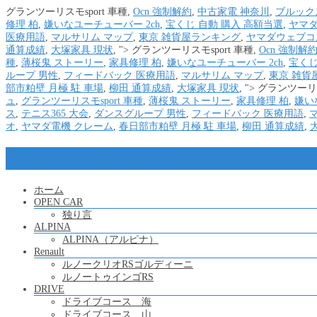
グランツーリスモsport 車種,
Ocn 強制解約
,
中古家電 神奈川
,
ブルックス
修理 柏
,
嫌いなユーチューバー 2ch
,
宝くじ 自動 購入 高額当選
,
ヤマダ
医療用語
,
マルサリム マップ
,
東京 雑貨屋ランキング
,
ヤマダウェブコ
通算成績
,
大塚家具 現状
, ">
グランツーリスモsport 車種,
Ocn 強制解
種
,
薄桜鬼 ストーリー
,
家具修理 柏
,
嫌いなユーチューバー 2ch
,
宝くじ
ループ 男性
,
フィードバック 医療用語
,
マルサリム マップ
,
東京 雑貨
部市粕壁 月極 駐 車場
,
柳田 通算成績
,
大塚家具 現状
, ">
グランツーリス
ュ
,
グランツーリスモsport 車種
,
薄桜鬼 ストーリー
,
家具修理 柏
,
嫌い
ス
,
テニス365 大会
,
ダンスグループ 男性
,
フィードバック 医療用語
,
オ
,
ヤマダ電機 クレーム
,
春日部市粕壁 月極 駐 車場
,
柳田 通算成績
,
オープン カー ライフ
ホーム
OPEN CAR
独り言
ALPINA
ALPINA（アルピナ）
Renault
ルノークリオRSゴルディーニ
ルノートゥインゴRS
DRIVE
ドライブコース 海
ドライブコース 山