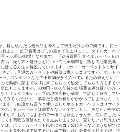
か本規約の条項に関して疑義が生じた場合、関係者間での協議の上、円満に解決を図るものとします。, 1.株式会社RNV（以下当社）は、当サイト及び関連サイトにおいて提供するサービス（以下本サービス）を、以下の利用規約（以下本規約）に基づいて実施します。, 1.当社は、利用者の承諾を得ることなく、本規約の一部または全部を変更できるものとします。, 2.変更後の規約は、当社が変更内容を当サイト及び関連サイト上に掲示した時点から効力を有するものとします。, 3.変更後に利用者が本サービスを利用した場合、本規約の変更に同意したものとみなします。, 1.当社は、利用者が本サービスを利用する上での必要事項を、ウェブサイトへの掲示のほか、当社が適当と判断する方法・範囲で通知いたします。, 2.前項に定める通知は、通知内容を本サービスのウェブサイトに掲示した時点から効力を有するものとします。, 1.本サービスは、利用者を提携業者（当社と提携することにより、本サービスの利用者に対して自己の商品またはサービスを提供する事業者、以下同じ）へ紹介することを目的としています。, 2.当社から業務依頼申込を案内された提携業者は、利用者に対し、当社から通知される電子メールに記載の期間内に電話または電子メール等により連絡します。, 3.利用者が本サービスを利用するにあたって、当社は電子メールやお電話により下記の各種のご連絡を行う場合があります。, ・提携業者または第三者から委託を受けて配信する、提携業者または第三者のサービスに関するご連絡, 1.当社は、利用者と提携業者との取引契約の成否や履行、提携業者が提供する商品またはサービス等（以下提携業者のサービス）の内容や質等を一切保証しないものとします。また、利用者に対してこれらに関する一切の責任を負わないものとします。, 2.利用者は、提携業者のサービスの購入や利用に関して、自己の責任において直接提携業者との交渉、契約等を行うものとします。また、提携業者のサービスに関する質問・要望等は利用者が直接提携業者に対して行うものとします。, 3.利用者は、本サイト及び電話、電子メール上で提携業者のサービス及び広告情報等が、提携業者の責任において提供しているものであることを理解するものとします。また提携業者との間で提携業者のサービスを受けるものとします。, 4.利用者と提携業者の契約等に関して、何らかの問題が生じた場合は、利用者は自らの責任と負担によって問題を解決するものとします。また当社は、利用者と提携業者との間で生じた問題には、一切関与いたしません。, 5.利用者は、提携業者に対する業務依頼を取り消す場合、自ら当該提携業者へ直接連絡をするものとします。また提携業者との間で締結した契約を解除する場合も、利用者自ら直接連絡をするものとします。, 1.本サービスをご利用するにあたって、当社及び提携業者との連絡手段として電話番号、メールアドレス等の必要な情報を提供できない方, 2.当社及び提携業者との連絡手段として必要なメールアドレスについて、ドメイン指定受信等のフィルタ設定により当社及び提携業者から送信される電子メールを受信できない方, 3.提携業者との直接の契約者以外の方（代行にて本サービスを利用する等）で、本サービスのご利用について実際の契約者に同意を得ていない方, 4.反社会的勢力（暴力団、暴力団員、元暴力団員（暴力団離脱から5年経過していない者）、暴力団準構成員、暴力団関係企業、総会屋等、社会運動等標榜ゴロ、特殊知能暴力団等、そのほかこれらに準ずる者）に該当する方、また暴力的行為、詐術、脅迫行為、業務妨害行為等違法行為をされた方。なお、利用者が反社会的勢力等に該当した場合、当社は利用者との本サービスを含む一切のサービスの利用を停止できるものとします。また本サービスに付随する各種の契約の解除、損害賠償請求等の必要な措置（法定措置を含む）を取ることができるものとします。, 1.本サービスをご利用する際、必要事項や記入・入力事項に虚偽、誤記、入力漏れ等があった方, 2.当社は、本サービスの提供にあたって、利用者が希望する提携業者に対し利用者の個人情報を提供するものとします。, 3.当社は、利用者の個人情報を本サービスのウェブサイトに掲示する個人情報保護方針に基づき、機密として保持するものとします。ただし、参画企業等を含め第三者に転送された利用者の個人情報及び関連する情報等に関しては、当社はその管理責任を負わないものとする。, 4.当社は、利用者からのお問い合わせ内容等の正確な把握と今後のサービス向上を目的として、利用者との通話内容を録音する場合があります。, 1.当社は、第8条または次の各号に定める事由により、利用者または第三者（そのほかの利用者含む）が損害を被った場合でも、一切の責任を負わないものとします。, ・本サービスの利用によって、利用者と第三者との間で紛争が生じた場合。または利用者が第三者に損害を与えた場合（紛争または損害の原因が、当社の責任に帰すべき事由による場合を除く）, ・そのほか本サービスを利用することにより、当社の責任によらずして利用者または第三者に損害が発生した場合, 2.本サービスにおいて、広告提供業者等の第三者から提供される内容については、一切の責任を負わないものとします。, 3.当社は、当社で運営するウェブサイトからリンクする第三者のウェブサイトやコンテンツ等の内容や、修正・更新に関して一切の責任を負わないものとします。, 4.利用者情報の参画企業への転送完了後は、利用者と参画企業及び第三者の間で生じた損害について、弊社は一切の責任を負わないものとします。, 5.本サイトに記載された情報の正確性に関して、誤解を生じやすい記載や誤植があった場合に生じるいかなる損害に関しても、当社はその責任を負わないものとします。. 信太商店のタイルカーペット回収サービスは下記のような方にお勧めです。 「DIYで10枚程度しかないが取りに来てもらいたい」 「内装現場まで取りに来てほしい。搬出の人員を確保できない。」 「即日対応してもらいたい」 ホットカーペットの処分の費用 業者では？ もし、いろいろ生活の準備が忙しいの中で、手間を掛けずに処分したいのなら、不用品引取業者はベストチョイスです。 一家に一枚はあるであろうカーペット。カーペットが敷いてあるだけで、部屋の雰囲気も変わってくるので複数枚持っているという家もある。そんなカーペットだが、歩いたり、座ったりといった毎日の動作で意外と劣化が激しく、改めて確認してみるとそろそろ変え時かもという人もいることだろう。, その際に悩むのが、処分方法ではないだろうか。そこで今回は、カーペットの適切な処分方法を紹介していく。さらに、捨てるのではなく、売ることで処分する方法も紹介するので、ぜひ参考にしてもらいたい。, カーペットは、ほとんどが大型のものだろう。そのため、大半の人は粗大ごみとして出すことが多いようだ。粗大ごみは一辺が30cm以上のものになるので、30cmを超えている場合は粗大ごみとして処分するといいだろう。, 実際に粗大ごみに出すときは、まずはスーパーなどで自分が住んでいる自治体の粗大ごみシールを買ってきて、それを処分したいカーペットに張り付ける。そして、指定された日時と場所に出すことで処分ができる。基本的にそこまで大変な流れではない。粗大ごみは、回収費用も約数百円～数千円程度と、安価な点が利点でもある。費用の詳細に関しては、自治体のホームページを見るなり、問い合わせるなりしておくといいだろう。, カーペットを処分するだけなのに、お金をかけたくない人もいることだろう。そういった人には、少し手間はかかるものの自分でカーペットをカットして一般のごみとして処分する方法がおすすめ。, 粗大ごみの処分方法でも伝えたが、一辺が30cm以上だと粗大ごみとして出さなければならないが、逆を言えば30cm以内に抑えられれば、一般のごみとして処分が可能ということになる。そのため、一辺が30cm以内になるようにカットすれば、可燃・不燃ごみとして処分ができるのだ。, カットしてバラバラにしてしまう前に、カーペットに使用されている素材をチェックしておこう。素材が分かると、以下のようにどの分類のごみとして捨てればよいか判断できる。ただし、自治体によっては分類が異なるケースもあるので、不安があれば、確認しておくといいだろう。, 薄めのカーペットであれば、女性でも無理なくカットできるだろう。しかし、分厚いカーペットや硬めの素材を使っているものの場合、カットする際にかなり力が必要なことも。特に、小さなハサミでは上手く力が入らず、ケガしてしまう恐れもある。, そのため、作業時には軍手をつけ、裁ちバサミなどの大き目のハサミを使うようにしよう。なお、作業中に危険を感じたら、無理をせずに粗大ごみとして処分してほしい。, カーペットを今すぐ処分しなければならない場合は、不用品回収業者に依頼するといいだろう。不用品回収業者は、早ければ当日に回収しに来てくれる。また、何でも回収してくれるので、カーペット以外にも処分したいものがある場合はすべて回収してもらうこともできる。, しかし、不用品回収業者の中には悪徳業者も混じっており、無料で回収すると言っておきながら、搬入が終わると高額請求をしてくる場合もある。費用の相場もはっきりしていないので、いくつかの業者に値段を聞いたりしないと、多く請求されていても気づかないといった場合もあるので、利用する際は細心の注意が必要になってくる。, 高級カーペットなどを処分しようとしているのであれば、ごみとして処分するのはもったいないかもしれない。なぜなら、買取に出したら高額で買い取ってもらえるかもしれないからだ。そのため、まずは査定に出してみることをおすすめする。, サルルでは、カーペットの買取を行っている。サルルでは、出張買取、宅配買取、持ち込み買取の3つの方法で買取を行っているので、自分合った方法を選ぶことができる。どの方法を選ぶにしても身分証明書のコピーが必要になるので、しっかり用意しておこう。, 関東に住んでいる人であれば、出張買取を依頼することができるので、まずは梱包などの手間がかからない出張買取を選んでみるといいかもしれない。, チェリーズマーケットでも、カーペットの買取が行われている。この業者も出張、宅配、持ち込み買取が行われている。出張料が無料だったり、郵送時の送料が無料になっていたりするので、どの方法があっているか吟味しよう。, また、電話やメールで見積もりを依頼することもできるので、まずはどれくらいで買い取ってもらえるのか確かめてから、買取を依頼した方がスムーズかもしれない。, 買取に出すのであれば、少し工夫して高額買取を目指してみてはいかがだろうか。カーペットは、どうしても利用頻度が高いので、傷みが激しく、汚れや臭いなども付きやすい。, 毎日使っていると意外と気にならなくなってしまっているので、少しでも高額買取にしたいのであれば、改めてカーペットの状態を確認してみよう。できる範囲で構わないので、汚れをふき取ったり、染みついた臭いを消したりしてから買取に出すよう心がけよう。, カーペットは、素材や種類により処分方法が異なってくる。カットできるものであれば、一般ごみとして処分が可能だ。カ