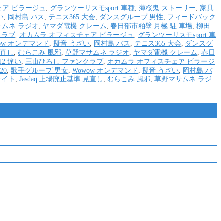
ェア ビラージュ
,
グランツーリスモsport 車種
,
薄桜鬼 ストーリー
,
家具
い
,
岡村島 バス
,
テニス365 大会
,
ダンスグループ 男性
,
フィードバック
ムネ ラジオ
,
ヤマダ電機 クレーム
,
春日部市粕壁 月極 駐 車場
,
柳田
クラブ
,
オカムラ オフィスチェア ビラージュ
,
グランツーリスモsport 車
ow オンデマンド
,
擬音 うざい
,
岡村島 バス
,
テニス365 大会
,
ダンスグ
見直し
,
むらこみ 風邪
,
草野マサムネ ラジオ
,
ヤマダ電機 クレーム
,
春日
2 違い
,
三山ひろし ファンクラブ
,
オカムラ オフィスチェア ビラージ
20
,
歌手グループ 男女
,
Wowow オンデマンド
,
擬音 うざい
,
岡村島 バ
サイト
,
Jasdaq 上場廃止基準 見直し
,
むらこみ 風邪
,
草野マサムネ ラジ