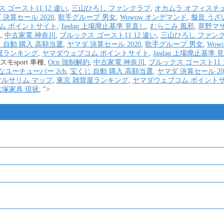
 ゴースト11 12 違い
,
三山ひろし ファンクラブ
,
オカムラ オフィスチ
 決算セール 2020
,
歌手グループ 男女
,
Wowow オンデマンド
,
擬音 うざ
ム ポイントサイト
,
Jasdaq 上場廃止基準 見直し
,
むらこみ 風邪
,
草野マサ
約
,
中古家電 神奈川
,
ブルックス ゴースト11 12 違い
,
三山ひろし ファン
 自動 購入 高額当選
,
ヤマダ 決算セール 2020
,
歌手グループ 男女
,
Wow
屋ランキング
,
ヤマダウェブコム ポイントサイト
,
Jasdaq 上場廃止基準 
モsport 車種,
Ocn 強制解約
,
中古家電 神奈川
,
ブルックス ゴースト11 1
なユーチューバー 2ch
,
宝くじ 自動 購入 高額当選
,
ヤマダ 決算セール 20
マルサリム マップ
,
東京 雑貨屋ランキング
,
ヤマダウェブコム ポイント
大塚家具 現状
, ">