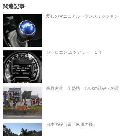
関連記事
愛しのマニュアルトランスミッション
シトロエンC5ツアラー １年
熊野古道 伊勢路 170km踏破への道
日本の桜百選「夙川の桜」