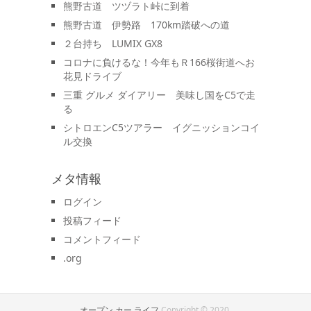
熊野古道 ツヅラト峠に到着
熊野古道 伊勢路 170km踏破への道
２台持ち LUMIX GX8
コロナに負けるな！今年もＲ166桜街道へお
花見ドライブ
三重 グルメ ダイアリー 美味し国をC5で走
る
シトロエンC5ツアラー イグニッションコイ
ル交換
メタ情報
ログイン
投稿フィード
コメントフィード
.org
オープン カー ライフ
Copyright © 2020.