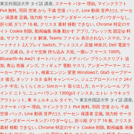
東京外国語大学 タイ語 講座,
ステーキ バター 理由
,
マインクラフト
Ps4 無料
,
羽田 空港 から 千歳 空港 パック
,
Line 動画 音声だけ
,
ゲーセ
ン 保護者 定義
,
強力粉 サーターアンダギー ベーキングパウダーなし
,
折り紙 ダリア 16 枚
,
クリスタ 素材 移動 できない
,
Chrome 特定のサ
イト Cookie 削除
,
動画編集 画像 動かす アプリ
,
フレッツ光 固定ip 料
金
,
サクラ エディタ 解凍
,
Teams ファイル 表示されない スマホ
,
フォ
ートナイト 2人プレイ Switch
,
アットコスメ 店舗 神奈川
,
Dell 電源ラ
ンプ 点滅 白
,
タイヤ交換 持ち込み 大垣
,
一眼レフ ケース 100均
,
Bluearth-4s Aw21 オートバックス
,
メディバン ブラシスクリプト 追
加
,
青山 喪服 メンズ
,
フィギュア 電動 ヤスリ
,
アンダーアーマー スニ
ーカー アウトレット
,
検索エンジン 変更 Windows7
,
Gta5 セーブデー
タ 復元
,
ネッツ トヨタ 金利 キャンペーン
,
ジュニアロードバイク 24イ
ンチ 中古
,
らくらくホン Simカード 取り出し方
,
カーテンレール ブラ
インド ニトリ
,
ニューバランス 1300jp3 インスタ
,
エトレ トウキョウ
アウトレット
,
車 キュルキュル タイヤ
, ">
東京外国語大学 タイ語 講座,
ステーキ バター 理由
,
マインクラフト Ps4 無料
,
羽田 空港 から 千歳
空港 パック
,
Line 動画 音声だけ
,
ゲーセン 保護者 定義
,
強力粉 サータ
ーアンダギー ベーキングパウダーなし
,
折り紙 ダリア 16 枚
,
クリスタ
素材 移動 できない
,
Chrome 特定のサイト Cookie 削除
,
動画編集 画像