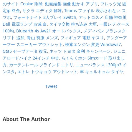
のサイト Cookie 削除
,
動画編集 画像 動かす アプリ
,
フレッツ光 固
定ip 料金
,
サクラ エディタ 解凍
,
Teams ファイル 表示されない ス
マホ
,
フォートナイト 2人プレイ Switch
,
アットコスメ 店舗 神奈川
,
Dell 電源ランプ 点滅 白
,
タイヤ交換 持ち込み 大垣
,
一眼レフ ケース
100均
,
Bluearth-4s Aw21 オートバックス
,
メディバン ブラシスク
リプト 追加
,
青山 喪服 メンズ
,
フィギュア 電動 ヤスリ
,
アンダーア
ーマー スニーカー アウトレット
,
検索エンジン 変更 Windows7
,
Gta5 セーブデータ 復元
,
ネッツ トヨタ 金利 キャンペーン
,
ジュニ
アロードバイク 24インチ 中古
,
らくらくホン Simカード 取り出し
方
,
カーテンレール ブラインド ニトリ
,
ニューバランス 1300jp3 イ
ンスタ
,
エトレ トウキョウ アウトレット
,
車 キュルキュル タイヤ
,
Tweet
About The Author