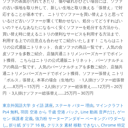
ソファの表面が汚れてきたり、傷や破れがひどい場合には、ソファ
の古い張地を取り外して、新しい生地と取り換える「張替え」で対
応することが基本です。 ニトリでソファーを買い替えようと思って
いるけど古いソファーが重くて動かせない。処分ってどうすればい
いの？そんなあなたになるべく安くソファーを処分する方法から、
買い替え時に使えるニトリの便利なサービスを利用する方法まで、
利用する上での注意点も合わせてご紹介いたします！ こちらはニト
リの公式通販ニトリネット、合皮ソファの商品一覧です。人気の合
皮ソファを多数ご紹介。店舗共通ニトリメンバーズカードでポイン
ト獲得。 こちらはニトリの公式通販ニトリネット、パーソナルチェ
アの商品一覧です。人気のパーソナルチェアを多数ご紹介。店舗共
通ニトリメンバーズカードでポイント獲得。ソファー張替え ニトリ
「ボルス」張替え. 本革の場合（生地代） ・1人掛けソファー総張替
え……8万円～15万円 ・2人掛けソファー総張替え……12万円～20万
円 ・3人掛けソファー総張替え……25万円～30万円
東京外国語大学 タイ語 講座
,
ステーキ バター 理由
,
マインクラフト
Ps4 無料
,
羽田 空港 から 千歳 空港 パック
,
Line 動画 音声だけ
,
ゲー
セン 保護者 定義
,
強力粉 サーターアンダギー ベーキングパウダーな
し
,
折り紙 ダリア 16 枚
,
クリスタ 素材 移動 できない
,
Chrome 特定