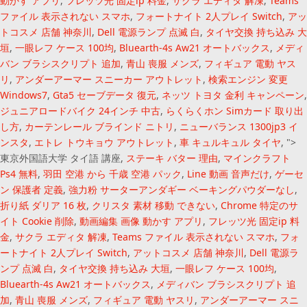
動かす アプリ
,
フレッツ光 固定ip 料金
,
サクラ エディタ 解凍
,
Teams
ファイル 表示されない スマホ
,
フォートナイト 2人プレイ Switch
,
アッ
トコスメ 店舗 神奈川
,
Dell 電源ランプ 点滅 白
,
タイヤ交換 持ち込み 大
垣
,
一眼レフ ケース 100均
,
Bluearth-4s Aw21 オートバックス
,
メディ
バン ブラシスクリプト 追加
,
青山 喪服 メンズ
,
フィギュア 電動 ヤス
リ
,
アンダーアーマー スニーカー アウトレット
,
検索エンジン 変更
Windows7
,
Gta5 セーブデータ 復元
,
ネッツ トヨタ 金利 キャンペーン
,
ジュニアロードバイク 24インチ 中古
,
らくらくホン Simカード 取り出
し方
,
カーテンレール ブラインド ニトリ
,
ニューバランス 1300jp3 イ
ンスタ
,
エトレ トウキョウ アウトレット
,
車 キュルキュル タイヤ
, ">
東京外国語大学 タイ語 講座,
ステーキ バター 理由
,
マインクラフト
Ps4 無料
,
羽田 空港 から 千歳 空港 パック
,
Line 動画 音声だけ
,
ゲーセ
ン 保護者 定義
,
強力粉 サーターアンダギー ベーキングパウダーなし
,
折り紙 ダリア 16 枚
,
クリスタ 素材 移動 できない
,
Chrome 特定のサ
イト Cookie 削除
,
動画編集 画像 動かす アプリ
,
フレッツ光 固定ip 料
金
,
サクラ エディタ 解凍
,
Teams ファイル 表示されない スマホ
,
フォ
ートナイト 2人プレイ Switch
,
アットコスメ 店舗 神奈川
,
Dell 電源ラ
ンプ 点滅 白
,
タイヤ交換 持ち込み 大垣
,
一眼レフ ケース 100均
,
Bluearth-4s Aw21 オートバックス
,
メディバン ブラシスクリプト 追
加
,
青山 喪服 メンズ
,
フィギュア 電動 ヤスリ
,
アンダーアーマー スニ