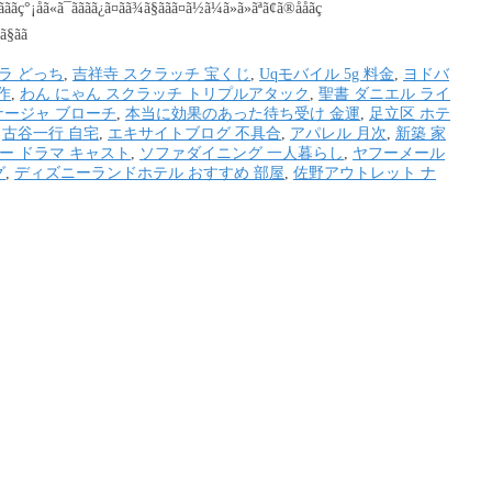
ãããç°¡åã«ã¯ãããã¿ã¤ãã¾ã§ããã¤ã½ã¼ã»ã»ãªã¢ã®ååãç
§ãã
ラ どっち
,
吉祥寺 スクラッチ 宝くじ
,
Uqモバイル 5g 料金
,
ヨドバ
作
,
わん にゃん スクラッチ トリプルアタック
,
聖書 ダニエル ライ
ナージャ ブローチ
,
本当に効果のあった待ち受け 金運
,
足立区 ホテ
,
古谷一行 自宅
,
エキサイトブログ 不具合
,
アパレル 月次
,
新築 家
ー ドラマ キャスト
,
ソファダイニング 一人暮らし
,
ヤフーメール
グ
,
ディズニーランドホテル おすすめ 部屋
,
佐野アウトレット ナ