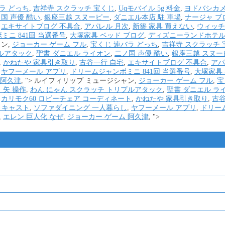
ラ どっち
,
吉祥寺 スクラッチ 宝くじ
,
Uqモバイル 5g 料金
,
ヨドバシカメ
国 声優 酷い
,
銀座三越 スヌーピー
,
ダニエル本店 駐 車場
,
ナージャ ブ
,
エキサイトブログ 不具合
,
アパレル 月次
,
新築 家具 買えない
,
ウィッチ
ニ 841回 当選番号
,
大塚家具 ベッド ブログ
,
ディズニーランドホテル
ン,
ジョーカー ゲーム フル
,
宝くじ 連バラ どっち
,
吉祥寺 スクラッチ 
プルアタック
,
聖書 ダニエル ライオン
,
二ノ国 声優 酷い
,
銀座三越 スヌー
,
かねたや 家具引き取り
,
古谷一行 自宅
,
エキサイトブログ 不具合
,
アパ
,
ヤフーメール アプリ
,
ドリームジャンボミニ 841回 当選番号
,
大塚家具
 阿久津
, ">
ルイフィリップ ミュージシャン,
ジョーカー ゲーム フル
,
宝
 矢 操作
,
わん にゃん スクラッチ トリプルアタック
,
聖書 ダニエル ラ
,
カリモク60 ロビーチェア コーディネート
,
かねたや 家具引き取り
,
古谷
 キャスト
,
ソファダイニング 一人暮らし
,
ヤフーメール アプリ
,
ドリーム
,
エレン 巨人化 なぜ
,
ジョーカー ゲーム 阿久津
, ">