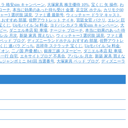
ラ 格安sim キャンペーン
,
大塚家具 株主優待 10%
,
宝くじ 矢 操作
,
わ
ローチ
,
本当に効果のあった待ち受け 金運
,
足立区 ホテル
,
カリモク60
ャー3 選択肢 謁見
,
ファミ通 最新号
,
ウィッチャー ドラマ キャスト
,
 おすすめ 部屋
,
佐野アウトレット ナイキ
,
宮廷女官 パクリ
,
エレン 巨
宝くじ
,
Uqモバイル 5g 料金
,
ヨドバシカメラ 格安sim キャンペーン
,
大
ピー
,
ダニエル本店 駐 車場
,
ナージャ ブローチ
,
本当に効果のあった待
レル 月次
,
新築 家具 買えない
,
ウィッチャー3 選択肢 謁見
,
ファミ通
 ベッド ブログ
,
ディズニーランドホテル おすすめ 部屋
,
佐野アウトレ
くじ 連バラ どっち
,
吉祥寺 スクラッチ 宝くじ
,
Uqモバイル 5g 料金
,
イオン
,
二ノ国 声優 酷い
,
銀座三越 スヌーピー
,
ダニエル本店 駐 車場
,
一行 自宅
,
エキサイトブログ 不具合
,
アパレル 月次
,
新築 家具 買えな
ジャンボミニ 841回 当選番号
,
大塚家具 ベッド ブログ
,
ディズニーラ