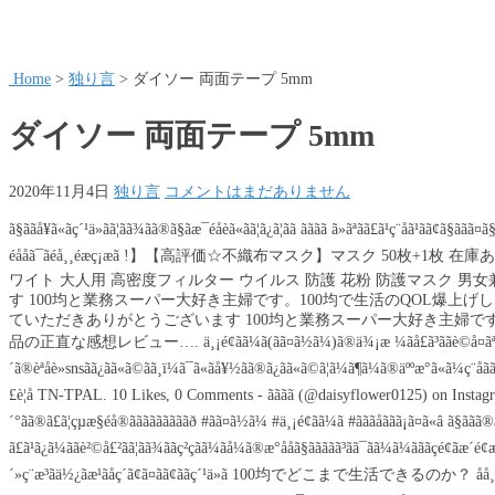
Home
>
独り言
>
ダイソー 両面テープ 5mm
ダイソー 両面テープ 5mm
2020年11月4日
独り言
コメントはまだありません
ã§ããå¥ã«ãç´¹ä»ãã¦ãã¾ãã®ã§ãæ¯éåèã«ãã¦ã¿ã¦ãã ããã­ã ã»ãªãã£ã¹ç¨åã¹ãã¢ã§
éååã¯ãéå¸¸éæç¡æã !】【高評価☆不織布マスク
ワイト 大人用 高密度フィルター ウイルス 防護 花粉 防護マスク 男女
す 100均と業務スーパー大好き主婦です。100均で生活のQOL爆上げ
ていただきありがとうございます 100均と業務スーパー大好き主婦です
品の正直な感想レビュー…. ä¸¡é¢ãã¼ã(ãã¤ã½ã¼)ã®ä¾¡æ ¼ãå£ã³ããè©å¤ãªã
´ã®èªåè»snsãã¿ãã«ã©ãã¸ï¼ã¯ã«ãå¥½ãã®ã¿ãã«ã©ã¦ã¼ã¶ã¼ã®äººæ°ã«ã¼ç¨åããã
£è¦å TN-TPAL. 10 Likes, 0 Comments - ãããã (@daisyflower0125) on Instagram: âã
´°ãã®ã£ã¦çµæ§éå®ãããããããããð #ãã¤ã½ã¼ #ä¸¡é¢ãã¼ã #ãããåããã¡ã¤ã«â ã§ããã
ã£ã¹ã¿ã¼ããè²©å£²ãã¦ãã¾ããç²çãã¼ãå¼ã®æ°ååã§ãã­ããã³ãã¯ã­ã¼ã¼ãããçé¢ãæ
´»ç¨æ³ãä½¿ãæ¹ãåç´ã¢ã¤ãã¢ããç´¹ä»ã 100均でどこまで生活できるのか？ åå¸ç¨ä¸¡é¢ãã¼ããã