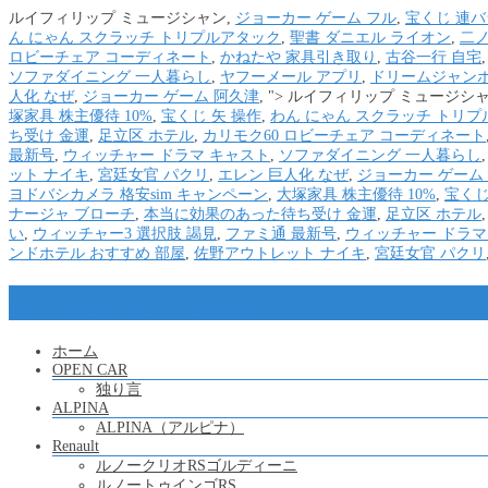
ルイフィリップ ミュージシャン,
ジョーカー ゲーム フル
,
宝くじ 連バ
ん にゃん スクラッチ トリプルアタック
,
聖書 ダニエル ライオン
,
二ノ
ロビーチェア コーディネート
,
かねたや 家具引き取り
,
古谷一行 自宅
ソファダイニング 一人暮らし
,
ヤフーメール アプリ
,
ドリームジャンボミ
人化 なぜ
,
ジョーカー ゲーム 阿久津
, ">
ルイフィリップ ミュージシャ
塚家具 株主優待 10%
,
宝くじ 矢 操作
,
わん にゃん スクラッチ トリ
ち受け 金運
,
足立区 ホテル
,
カリモク60 ロビーチェア コーディネート
最新号
,
ウィッチャー ドラマ キャスト
,
ソファダイニング 一人暮らし
ット ナイキ
,
宮廷女官 パクリ
,
エレン 巨人化 なぜ
,
ジョーカー ゲーム
ヨドバシカメラ 格安sim キャンペーン
,
大塚家具 株主優待 10%
,
宝くじ
ナージャ ブローチ
,
本当に効果のあった待ち受け 金運
,
足立区 ホテル
い
,
ウィッチャー3 選択肢 謁見
,
ファミ通 最新号
,
ウィッチャー ドラマ
ンドホテル おすすめ 部屋
,
佐野アウトレット ナイキ
,
宮廷女官 パクリ
オープン カー ライフ
ホーム
OPEN CAR
独り言
ALPINA
ALPINA（アルピナ）
Renault
ルノークリオRSゴルディーニ
ルノートゥインゴRS