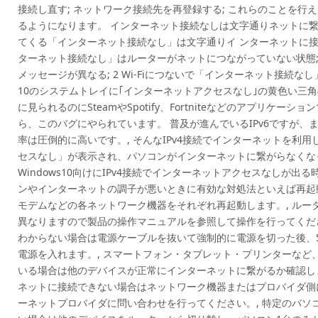
接続し直す; ネットワーク接続先を再登録する; これらのことを行
るようになります。 インターネット接続なしは文字通りネットに繋がっ
てくる「インターネット接続なし」は文字通りイ ンターネットに接続さ
ターネット接続なし」はルーターがネットにつながっていない状態; 
メッセージが異なる; 2 Wi-Fiにつないで「インターネット接続なし」
10のシステムトレイに｢インターネットアクセスなし｣の黄色い三
に見られるのにSteamやSpotify、Fortniteなどのアプリケ
ら、このバグにやられています。 普及が進んでいるIPv6ですが、ま
率は圧倒的に高いです。, そんなIPv4接続でインターネットを利
セスなし」が表示され、パソコンがインターネットに繋がらなくなっ
Windows10向けにIPv4接続でインターネットアクセスなしが出
ンやインターネットの調子が悪いときに有効な対処法といえば再起
モデムなどの各ネットワーク機器をそれぞれ再起動します。, ルー
異なりますので製品の操作マニュアルを参照して操作を行ってくださ
わからない場合は電源ケーブルを抜いて強制的に電源を切った後、
電源を入れます。, スマートフォン・タブレット・プリンターなど
いる場合は他のデバイスが正常にインターネットに繋がるか確認しま
ネットに接続できない場合はネットワーク機器またはプロバイダ側
ーネットプロバイダに問い合わせを行ってください。, 特定のバソ