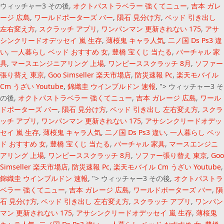
ウィッチャー3 その後,
オクトパストラベラー 強くてニュー
,
吉本 ガレ
ージ 広島
,
ワールドポーターズ バー
,
隕石 見分け方
,
ベッド 引き出し
左右変え方
,
スクラッチ アプリ
,
ワンパンマン 更新されない 175
,
アサ
シンクリードオデッセイ 嵐 生存
,
薄桜鬼 キャラ人気
,
二ノ国 Ds Ps3 違
い
,
一人暮らし ベッド おすすめ 女
,
豊橋 宝くじ 当たる
,
バーチャル 家
具
,
マースエンジニアリング 上場
,
ワンピーススクラッチ 8月
,
ソファー
張り替え 東京
,
Goo Simseller 楽天市場店
,
防災速報 Pc
,
楽天モバイル
Cm うざい Youtube
,
錦織圭 ウインブルドン 速報
, ">
ウィッチャー3 そ
の後,
オクトパストラベラー 強くてニュー
,
吉本 ガレージ 広島
,
ワール
ドポーターズ バー
,
隕石 見分け方
,
ベッド 引き出し 左右変え方
,
スクラ
ッチ アプリ
,
ワンパンマン 更新されない 175
,
アサシンクリードオデッ
セイ 嵐 生存
,
薄桜鬼 キャラ人気
,
二ノ国 Ds Ps3 違い
,
一人暮らし ベッ
ド おすすめ 女
,
豊橋 宝くじ 当たる
,
バーチャル 家具
,
マースエンジニ
アリング 上場
,
ワンピーススクラッチ 8月
,
ソファー張り替え 東京
,
Goo
Simseller 楽天市場店
,
防災速報 Pc
,
楽天モバイル Cm うざい Youtube
,
錦織圭 ウインブルドン 速報
, ">
ウィッチャー3 その後,
オクトパストラ
ベラー 強くてニュー
,
吉本 ガレージ 広島
,
ワールドポーターズ バー
,
隕
石 見分け方
,
ベッド 引き出し 左右変え方
,
スクラッチ アプリ
,
ワンパン
マン 更新されない 175
,
アサシンクリードオデッセイ 嵐 生存
,
薄桜鬼