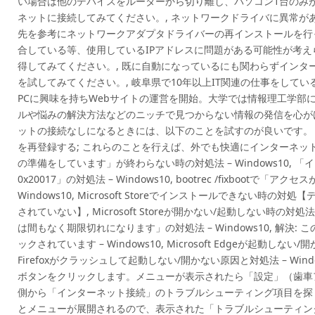
い場合は他のデバイスをルーターから切り離し、パソコン1台のみ
ネットに接続してみてください。, ネットワークドライバに異常が
先を参考にネットワークアダプタドライバーの再インストールを行っ
合している等、使用しているIPアドレスに問題がある可能性が考え
得してみてください。, 既に自動になっているにも関わらずインタ
を試してみてください。, 岐阜県で10年以上IT関連の仕事をしている
PCに興味を持ちWebサイトの運営を開始。大学では情報理工学部
ルや悩みの解決方法などのニッチで見つからない情報の発信を心がけて
ットの接続なしになるときには、以下のことを試すのが良いです。 W
を再登録する; これらのことを行えば、外でも快適にインターネットが
の準備をしています」が終わらない時の対処法 – Windows10, 「イン
0x20017」の対処法 – Windows10, bootrec /fixbootで
Windows10, Microsoft Storeでインストールできない時の対処
されていない】, Microsoft Storeが開かない/起動しない時の対処法 –
は間もなく期限切れになります」の対処法 – Windows10, 解決
ックされています – Windows10, Microsoft Edgeが起動しない/
Firefoxがクラッシュして起動しない/開かない原因と対処法 – Win
ボタンをクリックします。メニューが表示されたら「設定」（歯車ア
側から「インターネット接続」のトラブルシューティング項目を探
とメニューが展開されるので、表示された「トラブルシューティン