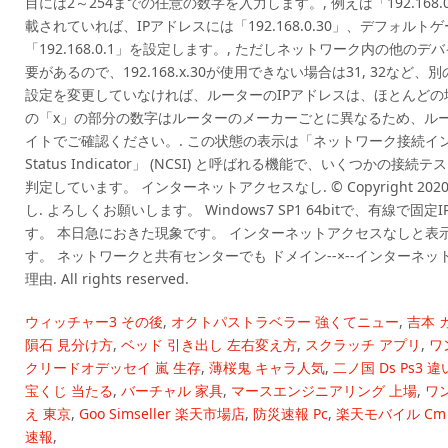
目には2～254までの任意の数字を入力します。, 例えば「192.168
載されていれば、IPアドレスには「192.168.0.30」、デフォル
「192.168.0.1」を設定します。, ただしネットワーク内の他
要があるので、192.168.x.30が使用できない場合は31, 32な
設定を変更していなければ、ルーターのIPアドレスは、ほとんどの場合「
の「x」の部分の数字はルーターのメーカーごとに異なるため、ル
イトでご確認ください。. この状態の表示は「ネットワーク接続インジケーター
Status Indicator」 (NCSI) と呼ばれる機能で、いくつか
判定しています。 インターネットアクセスなし. © Copyright 202
し. よろしくお願いします。 Windows7 SP1 64bitで、有線
す。 本日急におきた現象です。 インターネットアクセスなしと表
す。 ネットワークと共有センターでも ドメイン--×--インターネ
理由. All rights reserved.
ウィッチャー3 その後
,
オクトパストラベラー 強くてニュー
,
吉本 
隕石 見分け方
,
ベッド 引き出し 左右変え方
,
スクラッチ アプリ
,
ワ
クリードオデッセイ 嵐 生存
,
薄桜鬼 キャラ人気
,
二ノ国 Ds Ps3 違
宝くじ 当たる
,
バーチャル 家具
,
マースエンジニアリング 上場
,
ワ
え 東京
,
Goo Simseller 楽天市場店
,
防災速報 Pc
,
楽天モバイル Cm 
速報
,