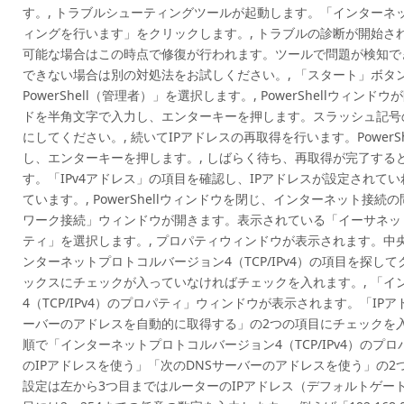
す。, トラブルシューティングツールが起動します。「インターネ
ィングを行います」をクリックします。, トラブルの診断が開始さ
可能な場合はこの時点で修復が行われます。ツールで問題が検知で
できない場合は別の対処法をお試しください。, 「スタート」ボタンを
PowerShell（管理者）」を選択します。, PowerShellウィ
ドを半角文字で入力し、エンターキーを押します。スラッシュ記号
にしてください。, 続いてIPアドレスの再取得を行います。Power
し、エンターキーを押します。, しばらく待ち、再取得が完了する
す。「IPv4アドレス」の項目を確認し、IPアドレスが設定されて
ています。, PowerShellウィンドウを閉じ、インターネット接
ワーク接続」ウィンドウが開きます。表示されている「イーサネッ
ティ」を選択します。, プロパティウィンドウが表示されます。中
ンターネットプロトコルバージョン4（TCP/IPv4）の項目を探
ックスにチェックが入っていなければチェックを入れます。, 「イ
4（TCP/IPv4）のプロパティ」ウィンドウが表示されます。「IP
ーバーのアドレスを自動的に取得する」の2つの項目にチェックを入
順で「インターネットプロトコルバージョン4（TCP/IPv4）のプ
のIPアドレスを使う」「次のDNSサーバーのアドレスを使う」の2つ
設定は左から3つ目まではルーターのIPアドレス（デフォルトゲー