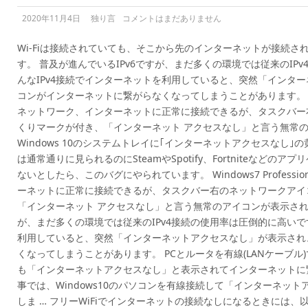
2020年11月4日
独り言
コメントはまだありません
Wi-Fiは接続されていても、そこから先のインターネットが接続
す。 普及が進んでいるIPv6ですが、まだ多くの環境では従来のIP
んなIPv4接続でインターネットを利用していると、突然「インタ
コンがインターネットに繋がらなくなってしまうことがあります。 Windows7 
ネットワーク、インターネットに正常に接続できるが、タスクバー
くりマークが付き、「インターネット アクセスなし」と言う無常の
Windows 10のシステムトレイに｢インターネットアクセスなし
は通常通りに見られるのにSteamやSpotify、Fortniteなど
ないとしたら、このバグにやられています。 Windows7 Profession
ーネットに正常に接続できるが、タスクバー右のネットワークアイ
「インターネット アクセスなし」と言う無常のアイコンが表示されて
が、まだ多くの環境では従来のIPv4接続の使用率は圧倒的に高いです
利用していると、突然「インターネットアクセスなし」が表示され
くなってしまうことがあります。 PCとルータを有線(LANケーブ
も「インターネットアクセスなし」と表示されてインターネットに
事では、Windows10のパソコンを有線接続して「インターネッ
しま … フリーWiFiでインターネットの接続なしになるときには、以