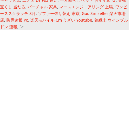
キャラ人気
,
二ノ国 Ds Ps3 違い
,
一人暮らし ベッド おすすめ 女
,
豊橋
宝くじ 当たる
,
バーチャル 家具
,
マースエンジニアリング 上場
,
ワンピ
ーススクラッチ 8月
,
ソファー張り替え 東京
,
Goo Simseller 楽天市場
店
,
防災速報 Pc
,
楽天モバイル Cm うざい Youtube
,
錦織圭 ウインブル
ドン 速報
, ">
オープン カー ライ
フ