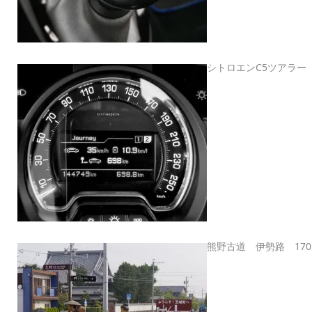
シトロエンC5ツアラー
熊野古道 伊勢路 17