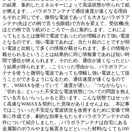
の結果、集約したエネルギーによって高温状態が作られて紙
が燃えます。, パラボラアンテナで通信速度が速くなる理由
もそれと同じです。微弱な電波であっても大きなパラボラア
ンテナ(先ほどの例で言う虫眼鏡)で方向を変えて、受信機(先
ほどの例で言う紙)のところで一点に集約します。これによ
ってもともとは微弱で電波であったのが増幅されて強い電波
となるのです。強い電波であれば、当たり前のことですが弱
い電波と比較して多くの情報が載せられます。多くの情報が
載せられるということは結果的に同じ情報量であれば短い時
間で通信が終えられます。そのため、通信が速くなったとい
う結果が得られます。, こういった理由から、パラボラアン
テナを使うと微弱な電波であっても増幅し強い電波として扱
うことができるようになるため、通信速度が速くなるので
す。, WiMAXを使っていて「速度が遅い」「つながらない」
「切れる」といった不安定な電波状態についての問題を抱え
ている方もいらっしゃると思います。こんな状態ではせっか
く高速なWiMAXを契約した意味がありませんよね。, 本記事
ではこういった不安定な電波状況を改善するために安価で簡
単に作成でき、劇的な効果をもたらすパラボラアンテナの自
作について紹介しました。, パラボラアンテナは自宅にある
金属製のボウルやまな板置きなどといった材料(なくても100