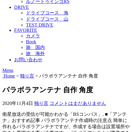
ルノートゥインゴRS
DRIVE
ドライブコース 海
ドライブコース 山
TEST DRIVE
FAVORITE
カメラ
Book
旅 国内
旅 海外
お問い合わせ
Menu
Home
>
独り言
>
パラボラアンテナ 自作 角度
パラボラアンテナ 自作 角度
2020年11月4日
独り言
コメントはまだありません
衛星放送の受信が可能かわかる「BSコンパス」, ■「アンテ
ナ」おすすめ記事 パラボラアンテナ作成時の注意点 簡単に
作れるパラボラアンテナですが、作成する場合は設置場所や