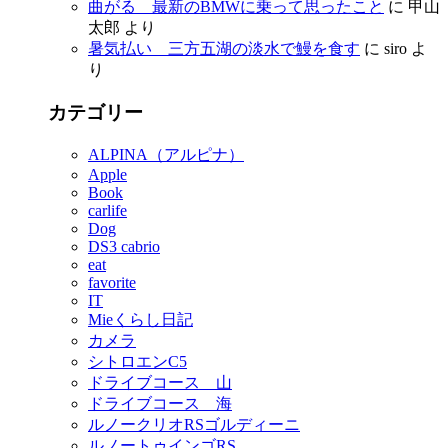
曲がる 最新のBMWに乗って思ったこと
に
甲山
太郎
より
暑気払い 三方五湖の淡水で鰻を食す
に
siro
よ
り
カテゴリー
ALPINA（アルピナ）
Apple
Book
carlife
Dog
DS3 cabrio
eat
favorite
IT
Mieくらし日記
カメラ
シトロエンC5
ドライブコース 山
ドライブコース 海
ルノークリオRSゴルディーニ
ルノートゥインゴRS