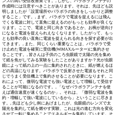
ンスの高い受信改善策です。, しかし、パラボラアンテナの
作成時には注意すべきことがあります。それは、先ほども説
明しましたが「設置場所やパラボラの向きをしっかりと調整
すること」です。, まず、パラボラで電波を捉えるには飛ん
でくる電波に対して直角に捉えるのがもっとも効率が良くな
ります。ここで、電波と同じ向きであるとか、お椀が逆向け
になると電波を捉えられえなくなります。したがって、もっ
とも効率の良い直角に電波を捉えられる向きを探す必要が出
てきます。, また、同じくらい重要なことは、パラボラで受
け止めた電波を確実に受信機(WiMAXルーター)に集約させ
ることです。, 皆さんは子供のころ虫眼鏡で太陽の光を集め
て紙を焦がしてみる実験をしたことがありますか？光が虫眼
鏡によって紙の上の一点に集約されたときに、紙が燃えるほ
どの高温になります。パラボラで反射させた電波もそれと同
じでうまく受信機上で集約させることが必要になります。こ
れによって、微弱な電波でも強い電波として増幅して受信す
ることが可能になるのです。, 「なぜパラボラアンテナを使
えば通信速度が速くなるのか」。それは、「微弱な電波を集
約・増幅して強い電波にしているから」ということに尽きま
す。, 先ほども少し例にあげましたが、虫眼鏡のレンズで太
陽光を集約して紙を燃やす実験、これは光の進む方向を変化
させて一転に集めることでエネルギーを集約しています。そ