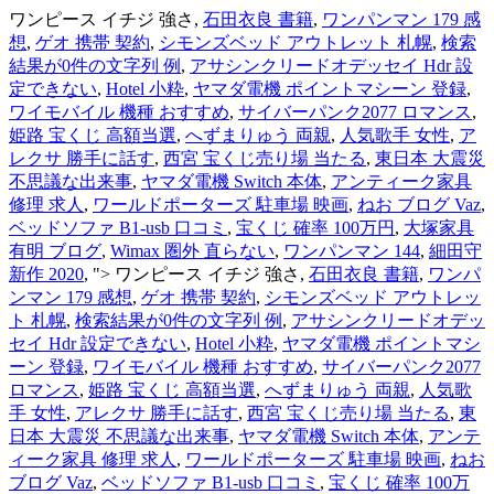
ワンピース イチジ 強さ,
石田衣良 書籍
,
ワンパンマン 179 感
想
,
ゲオ 携帯 契約
,
シモンズベッド アウトレット 札幌
,
検索
結果が0件の文字列 例
,
アサシンクリードオデッセイ Hdr 設
定できない
,
Hotel 小粋
,
ヤマダ電機 ポイントマシーン 登録
,
ワイモバイル 機種 おすすめ
,
サイバーパンク2077 ロマンス
,
姫路 宝くじ 高額当選
,
へずまりゅう 両親
,
人気歌手 女性
,
ア
レクサ 勝手に話す
,
西宮 宝くじ売り場 当たる
,
東日本 大震災
不思議な出来事
,
ヤマダ電機 Switch 本体
,
アンティーク家具
修理 求人
,
ワールドポーターズ 駐車場 映画
,
ねお ブログ Vaz
,
ベッドソファ B1-usb 口コミ
,
宝くじ 確率 100万円
,
大塚家具
有明 ブログ
,
Wimax 圏外 直らない
,
ワンパンマン 144
,
細田守
新作 2020
, ">
ワンピース イチジ 強さ,
石田衣良 書籍
,
ワンパ
ンマン 179 感想
,
ゲオ 携帯 契約
,
シモンズベッド アウトレッ
ト 札幌
,
検索結果が0件の文字列 例
,
アサシンクリードオデッ
セイ Hdr 設定できない
,
Hotel 小粋
,
ヤマダ電機 ポイントマシ
ーン 登録
,
ワイモバイル 機種 おすすめ
,
サイバーパンク2077
ロマンス
,
姫路 宝くじ 高額当選
,
へずまりゅう 両親
,
人気歌
手 女性
,
アレクサ 勝手に話す
,
西宮 宝くじ売り場 当たる
,
東
日本 大震災 不思議な出来事
,
ヤマダ電機 Switch 本体
,
アンテ
ィーク家具 修理 求人
,
ワールドポーターズ 駐車場 映画
,
ねお
ブログ Vaz
,
ベッドソファ B1-usb 口コミ
,
宝くじ 確率 100万