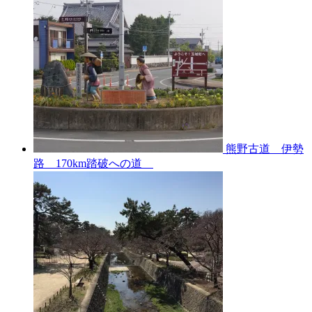
熊野古道 伊勢
路 170km踏破への道