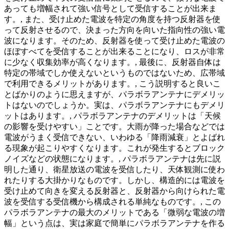
あっても増幅されて強い信号として受信することが出来ま
す。, また、受け止めた電波を特定の角度を持つ反射器を使
って反射させるので、決まった方向を向いた指向性の強い電
波になります。そのため、反射器を使って受け止めた電波の
ほぼすべてを受信することが出来ることになり、ロスが非常
に少なく収集効率が高くなります。, 最後に、反射器自体は
特定の帯域でしか使えないというものではないため、広帯域
で利用できるメリットがあります。, こう説明すると良いこ
とばかりのように思えますが、パラボラアンテナにデメリッ
トはないのでしょうか。実は、パラボラアンテナにもデメリ
ットはあります。, パラボラアンテナのデメリットは「天候
の影響を受けやすい」ことです。大雨が降った場合などでは
電波がうまく受信できない、いわゆる「降雨減衰」とよばれ
る現象が起こりやすくなります。これが発生するとブロック
ノイズなどの状態になります。, パラボラアンテナは先に説
明した通り、衛星放送の電波を受信したり、天体観測に使わ
れたりする大掛かりなものです。しかし、構造的には電波を
受け止めて向きを変える反射器と、反射器から向けられた電
波を受信する受信機から構成される単純なものです。, この
パラボラアンテナの最大のメリットである「微弱な電波の増
幅」という点は、実は家庭で簡単にパラボラアンテナを作る