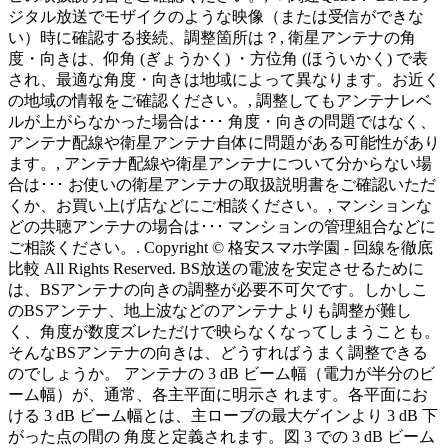
ジタル放送でモザイクのような映像（または受信ができな
い）時に確認する接続、調整箇所は？, 衛星アンテナの角
度・向きは、仰角 (ぎょうかく) ・方位角 (ほういかく) で表
され、最適な角度・向きは地域によって異なります。お近く
の地域の情報をご確認ください。, 調整してもアンテナレベ
ルが上がらなかった場合は･･･ 角度・向きの問題ではなく、
アンテナ配線や衛星アンテナ自体に問題がある可能性があり
ます。, アンテナ配線や衛星アンテナについて分からない場
合は･･･ お使いの衛星アンテナの取扱説明書をご確認いただ
くか、お買い上げ店などにご相談ください。, マンションな
どの共聴アンテナの場合は･･･ マンションの管理組合などに
ご相談ください。. Copyright © 格安スマホ学園 - 回線を徹底
比較 All Rights Reserved. BS放送の電波を安定させるために
は、BSアンテナの向きの調整が必要不可欠です。しかしこ
のBSアンテナ、地上波などのアンテナよりも調整が難し
く、角度が数度ズレただけで映らなくなってしまうことも。
そんなBSアンテナの向きは、どうすればうまく調整できる
のでしょうか。 アンテナの 3 dB ビーム幅（電力が半分のビ
ーム幅）が、通常、各主平面に明示さ れます。各平面にお
ける 3 dB ビーム幅とは、主ローブの最大ゲインより 3 dB 下
がった点の間の 角度と定義されます。図 3 での 3 dB ビーム