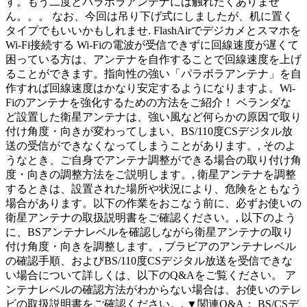
す。もう二度とパラボラアンテナには触れたくありませ
ん。。。 なお、今回は吊り下げ式にしましたが、机に置く
タイプでもいいかもしれませ. FlashAirでデジカメとスマホを
Wi-Fi接続する Wi-Fiの電波が受信できずに回線速度が遅くて
困っている方は、アンテナを自作することで回線速度を上げ
ることができます。指向性の強い「パラボラアンテナ」を自
作すれば回線速度はかなり安定するようになりますよ。Wi-
Fiのアンテナを強化するための方法をご紹介！ ベランダな
ど設置した衛星アンテナは、強い風など何らかの原因で取り
付け角度・向きが変わってしまい、BS/110度CSデジタル放
送の受信ができなくなってしまうことがあります。, そのよ
うなとき、ご自身でアンテナ調整ができる場合の取り付け角
度・向きの調整方法をご説明します。, 衛星アンテナを調整
するときは、設置された場所や状況により、危険をともなう
場合があります。以下の作業をおこなう前に、必ずお使いの
衛星アンテナの取扱説明書をご確認ください。, 以下のよう
に、BSアンテナレベルを確認しながら衛星アンテナの取り
付け角度・向きを調整します。, ブラビアのアンテナレベル
の確認手順、およびBS/110度CSデジタル放送を受信できな
い場合について詳しくは、以下のQ&Aをご覧ください。 ア
ンテナレベルの確認方法がわからない場合は、お使いのテレ
ビの取扱説明書をご確認ください。, ▼関連Q&A： BS/CSデ