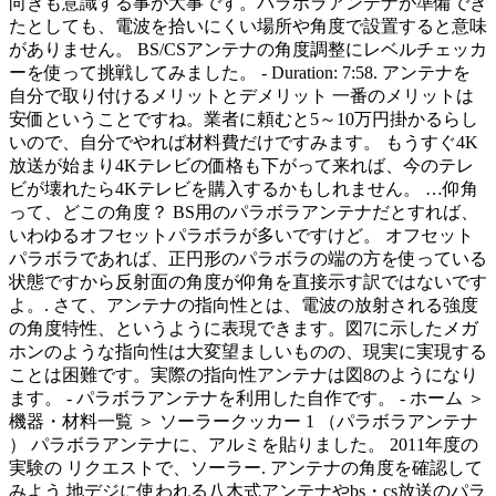
向きも意識する事が大事です。パラボラアンテナが準備でき
たとしても、電波を拾いにくい場所や角度で設置すると意味
がありません。 BS/CSアンテナの角度調整にレベルチェッカ
ーを使って挑戦してみました。 - Duration: 7:58. アンテナを
自分で取り付けるメリットとデメリット 一番のメリットは
安価ということですね。業者に頼むと5～10万円掛かるらし
いので、自分でやれば材料費だけですみます。 もうすぐ4K
放送が始まり4Kテレビの価格も下がって来れば、今のテレ
ビが壊れたら4Kテレビを購入するかもしれません。 …仰角
って、どこの角度？ BS用のパラボラアンテナだとすれば、
いわゆるオフセットパラボラが多いですけど。 オフセット
パラボラであれば、正円形のパラボラの端の方を使っている
状態ですから反射面の角度が仰角を直接示す訳ではないです
よ。. さて、アンテナの指向性とは、電波の放射される強度
の角度特性、というように表現できます。図7に示したメガ
ホンのような指向性は大変望ましいものの、現実に実現する
ことは困難です。実際の指向性アンテナは図8のようになり
ます。 - パラボラアンテナを利用した自作です。 - ホーム ＞
機器・材料一覧 ＞ ソーラークッカー 1 （パラボラアンテナ
） パラボラアンテナに、アルミを貼りました。 2011年度の
実験の リクエストで、ソーラー. アンテナの角度を確認して
みよう 地デジに使われる八木式アンテナやbs・cs放送のパラ