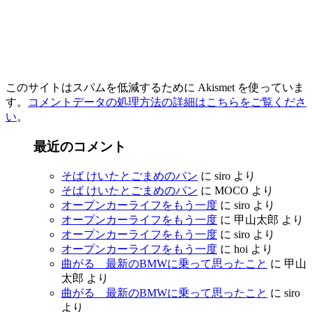
このサイトはスパムを低減するために Akismet を使っていま
す。
コメントデータの処理方法の詳細はこちらをご覧くださ
い
。
最近のコメント
そば けいたとごまめのパン
に
siro
より
そば けいたとごまめのパン
に
MOCO
より
オープンカーライフをもう一度
に
siro
より
オープンカーライフをもう一度
に
甲山太郎
より
オープンカーライフをもう一度
に
siro
より
オープンカーライフをもう一度
に
hoi
より
曲がる 最新のBMWに乗って思ったこと
に
甲山
太郎
より
曲がる 最新のBMWに乗って思ったこと
に
siro
より