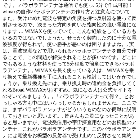
です。 パラボラアンテナは通信でも使っ. 5分で作成可能！
wimaxの自作パラボラアンテナの作り方と注意点について ...
また、受け止めた電波を特定の角度を持つ反射器を使って反
射させるので、決まった方向を向いた指向性の強い電波にな
ります … WiMAXを使っていて、こんな経験をしている方も
いるのではないでしょうか。せっかく契約したのに十分な電
波強度が得られず、使い勝手が悪いのは困りますよね。, 実
は、電波観測などで用いられるパラボラアンテナを自分で作
ることで、この問題が解決されることが多いのです。どこに
でもあるような材料を使って5分程度で簡単にできるパラボ
ラアンテナ。, WiMAXを長く使っている人は、WiMAXを乗
り換えて最新機種を手に入れることも検討してはいかがでし
ょうか。乗り換え先には、乗り換え時の違約金を負担してく
れるBroad WiMAXがおすすめ。気になる人は公式サイトを
のぞいてみましょう。, 「パラボラアンテナって何？」とお
っしゃる方も中にはいらっしゃるかもしれませんね。ここで
は、まずパラボラアンテナがどういうものなのか簡単に説明
しておきたいと思います。, 皆さんもご覧になったことがあ
ると思いますが、電波受信用や宇宙探査用などのお椀型のア
ンテナ。これがパラボラアンテナです。このパラボラアンテ
ナには電波をお椀型の反射器で受け止めて反射させて集約