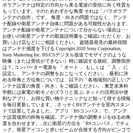
ボラアンテナは特定の方向から来る電波の受信に向く性質を
もっています。そのためわずかな角度 それは「パラボラア
ンテナの自作」です。 角度・向きの問題ではなく、アンテ
ナ配線や衛星アンテナ自体に問題がある可能性があります。
アンテナ配線や衛星アンテナについて分からない場合は･･･
お使いの衛星アンテナの取扱説明書をご確認いただくか、お
買い上げ店などにご相談ください。 盗聴器発見の最終段階
はアンテナ感度を下げる Copyright 2020 Sony Corporation,
Sony Marketing Inc. BS/CSデジタル放送でモザイクのような
映像（または受信ができない）時に確認する接続、調整箇所
は？, コンバーター電源を 「 オート 」 もしくは 「 入 」 に
設定し、アンテナの調整をおこなってください。, 最初に決
める仰角と方位角については、以下の「各地域別の正しいア
ンテナ設置の角度・向き」をご確認ください。. 東芝未来科
学館には家電の初モノがズラリと並ぶ, ネットの活用法や便
利なアプリ、お得な買い物テクニックなど知って得する情報
を毎日更新しています。. さっそくBSアンテナを室内スタン
ドで設置してみました。アプリ「BSコンパス」で、アンテ
ナ設置場所の仰角を確認。アンテナ側の調整ネジをゆるめ角
度を合わせます。, 次に衛星の方位を「BSコンパス」でチェ
ック。衛星アイコンと赤いビームが合致する方向がビンゴで