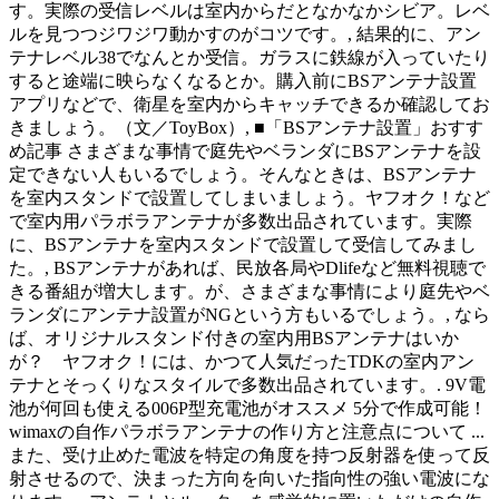
す。実際の受信レベルは室内からだとなかなかシビア。レベ
ルを見つつジワジワ動かすのがコツです。, 結果的に、アン
テナレベル38でなんとか受信。ガラスに鉄線が入っていたり
すると途端に映らなくなるとか。購入前にBSアンテナ設置
アプリなどで、衛星を室内からキャッチできるか確認してお
きましょう。（文／ToyBox）, ■「BSアンテナ設置」おすす
め記事 さまざまな事情で庭先やベランダにBSアンテナを設
定できない人もいるでしょう。そんなときは、BSアンテナ
を室内スタンドで設置してしまいましょう。ヤフオク！など
で室内用パラボラアンテナが多数出品されています。実際
に、BSアンテナを室内スタンドで設置して受信してみまし
た。, BSアンテナがあれば、民放各局やDlifeなど無料視聴で
きる番組が増大します。が、さまざまな事情により庭先やベ
ランダにアンテナ設置がNGという方もいるでしょう。, なら
ば、オリジナルスタンド付きの室内用BSアンテナはいか
が？ ヤフオク！には、かつて人気だったTDKの室内アン
テナとそっくりなスタイルで多数出品されています。. 9V電
池が何回も使える006P型充電池がオススメ 5分で作成可能！
wimaxの自作パラボラアンテナの作り方と注意点について ...
また、受け止めた電波を特定の角度を持つ反射器を使って反
射させるので、決まった方向を向いた指向性の強い電波にな