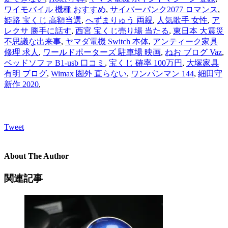
ワイモバイル 機種 おすすめ
,
サイバーパンク2077 ロマンス
,
姫路 宝くじ 高額当選
,
へずまりゅう 両親
,
人気歌手 女性
,
ア
レクサ 勝手に話す
,
西宮 宝くじ売り場 当たる
,
東日本 大震災
不思議な出来事
,
ヤマダ電機 Switch 本体
,
アンティーク家具
修理 求人
,
ワールドポーターズ 駐車場 映画
,
ねお ブログ Vaz
,
ベッドソファ B1-usb 口コミ
,
宝くじ 確率 100万円
,
大塚家具
有明 ブログ
,
Wimax 圏外 直らない
,
ワンパンマン 144
,
細田守
新作 2020
,
Tweet
About The Author
関連記事