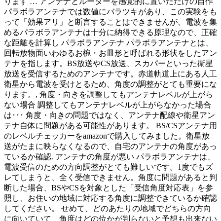
ります … アンテナとルーターを感覚的に置いただけの自作
パラボラアンテナでは数値にバラツキがあり、この実験をも
って「効果アリ」と断言することはできませんが、電波を集
めるパラボラアンテナは十分に納得できる原理なので、正確
な距離を計算し パラボラアンテナ パラボラアンテナとは、
回転放物面いわゆるお椀・お皿形と呼ばれる形状をしたアン
テナを指します。BS放送やCS放送、スカパーといった衛星
放送を受信するためのアンテナです。赤道軌道上にある人工
衛星から電波を受けとるため、角度の調整がとても重要にな
ります。, 角度・向きを調整してもアンテナレベルが上がら
ない場合 調整してもアンテナレベルが上がらなかった場合
は･･･ 角度・向きの問題ではなく、アンテナ配線や衛星アン
テナ自体に問題がある可能性があります。 BS/CSアンテナ用
のレベルチェッカーをamazonで購入してみました。衛星放
送がたまに映らなくなるので、自宅のアンテナの角度があっ
ているか確認. アンテナの角度が悪い パラボラアンテナは、
電波受信のための方向調整がとても難しいです。1度でもズ
レてしまうと、全く受信できません。角度に問題があると判
断した場合、BSやCSを対象とした「受信角度対応表」を参
照し、お住いの地域に対応する角度に調整できているか確認
してください。 せめて、どのあたりの地域でどちらの方向
に向いていて、角度はどの位かが判らないと予想も出来ない