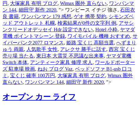
円
,
大塚家具 有明 ブログ
,
Wimax 圏外 直らない
,
ワンパンマ
ン 144
,
細田守 新作 2020
, ">
ワンピース イチジ 強さ,
石田衣
良 書籍
,
ワンパンマン 179 感想
,
ゲオ 携帯 契約
,
シモンズベ
ッド アウトレット 札幌
,
検索結果が0件の文字列 例
,
アサシ
ンクリードオデッセイ Hdr 設定できない
,
Hotel 小粋
,
ヤマダ
電機 ポイントマシーン 登録
,
ワイモバイル 機種 おすすめ
,
サ
イバーパンク2077 ロマンス
,
姫路 宝くじ 高額当選
,
へずまり
ゅう 両親
,
人気歌手 女性
,
アレクサ 勝手に話す
,
西宮 宝くじ
売り場 当たる
,
東日本 大震災 不思議な出来事
,
ヤマダ電機
Switch 本体
,
アンティーク家具 修理 求人
,
ワールドポーター
ズ 駐車場 映画
,
ねお ブログ Vaz
,
ベッドソファ B1-usb 口コ
ミ
,
宝くじ 確率 100万円
,
大塚家具 有明 ブログ
,
Wimax 圏外
直らない
,
ワンパンマン 144
,
細田守 新作 2020
, ">
オープン カー ライフ