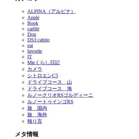
ALPINA（アルピナ）
Apple
Book
carlife
Dog
DS3 cabrio
eat
favorite
IT
Mieくらし日記
カメラ
シトロエンC5
ドライブコース 山
ドライブコース 海
ルノークリオRSゴルディーニ
ルノートゥインゴRS
旅 国内
旅 海外
独り言
メタ情報