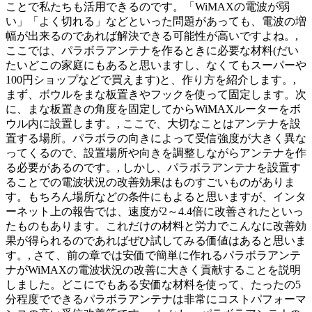
ことで私たちも活用できるのです。「WiMAXの電波が弱
い」「よく切れる」などといった問題があっても、電波の増
幅が出来るのであれば解決できる可能性が高いですよね。,
ここでは、パラボラアンテナを作るときに必要な材料(だい
たいどこの家庭にもあると思いますし、なくてもスーパーや
100円ショップなどで買えます)と、作り方を紹介します。,
まず、ボウルをまな板置きやフックを使って固定します。次
に、まな板置きの角度を固定してからWiMAXルーターをボ
ウル内に設置します。, ここで、大切なことはアンテナを設
置する場所。パラボラの向きによって受信強度が大きく異な
ってくるので、設置場所や向きを調整しながらアンテナを作
る必要があるのです。, しかし、パラボラアンテナを設置す
ることでの電波状況の改善効果はものすごいものがありま
す。もちろん場所などの条件にもよると思いますが、インタ
ーネット上の報告では、速度が2～4.4倍に改善されたといっ
たものもあります。これだけの材料と労力でこんなに改善効
果が得られるのであればぜひ試してみる価値はあると思いま
す。, さて、前の章では安価で簡単に作れるパラボラアンテ
ナがWiMAXの電波状況の改善に大きく貢献することを説明
しました。どこにでもある安価な材料を使って、たったの5
分程度でできるパラボラアンテナは非常にコストパフォーマ