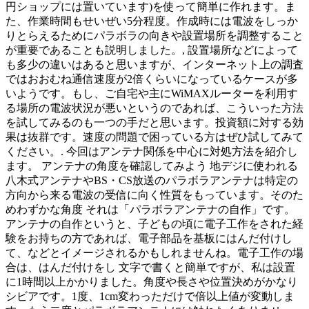
円ショップには置いています)を使って簡単に作れます。ま
た、作業時間もせいぜい5分程度。作成時には電波をしっか
りとらえるためにパラボラの向きや設置場所を調整すること
が重要であることも説明しました。, 設置場所などによって
も多少の違いはあると思いますが、インターネット上の調査
ではおおむね通信速度が2倍くらいになっているケースが多
いようです。もし、ご自宅や主にWiMAXルーターを利用す
る場所の電波状況が悪いというのであれば、こういった方法
を試してみるのも一つの手だと思います。投資額に対する効
果は抜群です。速度の問題で困っている方はぜひ試してみて
ください。. 今回はアンテナ関係を中心に対処方法を紹介し
ます。 アンテナの角度を確認してみよう 地デジに使われる
八木式アンテナやBS・CS放送のパラボラアンテナは特定の
方向から来る電波の受信に向く性質をもっています。そのた
めわずかな角度 それは「パラボラアンテナの自作」です。
アンテナの自作というと、子どもの頃に電子工作をされた経
験をお持ちの方であれば、電子部品を基板にはんだ付けし
て、などとイメージされるかもしれませんね。電子工作の場
合は、はんだ付けをし 文字で書くと簡単ですが、私は設置
に1時間以上かかりました。角度や長さや位置決めがかなり
シビアです。1度、1cm変わっただけで倍以上値が変動しま