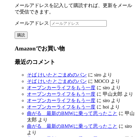
メールアドレスを記入して購読すれば、更新をメール
で受信できます。
メールアドレス
購読
Amazonでお買い物
最近のコメント
そば けいたとごまめのパン
に
siro
より
そば けいたとごまめのパン
に
MOCO
より
オープンカーライフをもう一度
に
siro
より
オープンカーライフをもう一度
に
甲山太郎
より
オープンカーライフをもう一度
に
siro
より
オープンカーライフをもう一度
に
hoi
より
曲がる 最新のBMWに乗って思ったこと
に
甲山
太郎
より
曲がる 最新のBMWに乗って思ったこと
に
siro
より