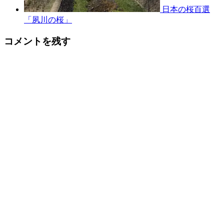
日本の桜百選
「夙川の桜」
コメントを残す