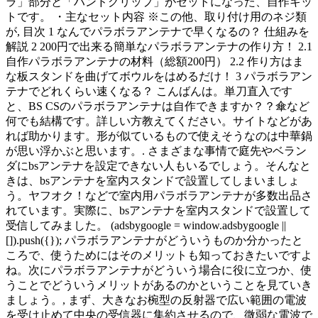
ラ」部分と「ハンドグリップ」がセットになった、自作キッ
トです。 ・主なセット内容 ※この他、取り付け用のネジ類
が, 目次 1 なんでパラボラアンテナで早くなるの？ 仕組みを
解説 2 200円で出来る簡単なパラボラアンテナの作り方！ 2.1
自作パラボラアンテナの材料（総額200円） 2.2 作り方はま
な板スタンドを曲げてボウルをはめるだけ！ 3 パラボラアン
テナでどれくらい速くなる？ こんばんは。単刀直入です
と、BS CSのパラボラアンテナは自作できますか？？傘など
何でも結構です。詳しい方教えてください。サイトなどがあ
れば助かります。形が似ているもので使えそうなのは中華鍋
が思い浮かぶと思います。. さまざまな事情で庭先やベラン
ダにbsアンテナを設定できない人もいるでしょう。そんなと
きは、bsアンテナを室内スタンドで設置してしまいましょ
う。ヤフオク！などで室内用パラボラアンテナが多数出品さ
れています。実際に、bsアンテナを室内スタンドで設置して
受信してみました。 (adsbygoogle = window.adsbygoogle ||
[]).push({}); パラボラアンテナがどういうものか分かったと
ころで、使うためにはそのメリットも知っておきたいですよ
ね。次にパラボラアンテナがどういう場合に役に立つか、使
うことでどういうメリットがあるのかということを見ていき
ましょう。, まず、大きなお椀型の反射器で広い範囲の電波
を受け止めて中央の受信器に集約させるので、微弱な電波で