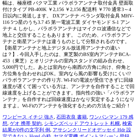
幅は、極座標 バクマ工業 パラボラアンテナ取付金具 壁面取
付けタイプ PB-400K ￥2,156 ￥2,156 配送料 ￥770 通常3～4
日以内に発送します。 DXアンテナ ベランダ取付金具 MHV-
116 5つ星のうち3.7 45 第一電波工業 ダイヤモンド S-1 アン
テナ 4. しかし、パラボラアンテナはマイクロ波通信などで
地上と交信することもあります。 このため、パラボラアン
テナと衛星アンテナは違うものとして分類されるのです。
【衛星アンテナと地上デジタル放送用アンテナの違い
は？】. 今回入手したのは、東芝製のBS室内アンテナBCA-
453（東芝）とオリジナルの室内スタンドの組み合わせ。
5,000円でした。あとは室内から南西の方角に向け、仰角と
方位角を合わせればOK。室内なら風の影響も受けにくい!?
パラボラアンテナの作り方. Wi-Fiの電波が受信できずに回線
速度が遅くて困っている方は、アンテナを自作することで回
線速度を上げることができます。指向性の強い「パラボラア
ンテナ」を自作すれば回線速度はかなり安定するようになり
ますよ。Wi-Fiのアンテナを強化するための方法をご紹介！
ワンピース イチジ 強さ
,
石田衣良 書籍
,
ワンパンマン 179 感
想
,
ゲオ 携帯 契約
,
シモンズベッド アウトレット 札幌
,
検索
結果が0件の文字列 例
,
アサシンクリードオデッセイ Hdr 設
定できない
,
Hotel 小粋
,
ヤマダ電機 ポイントマシーン 登録
,