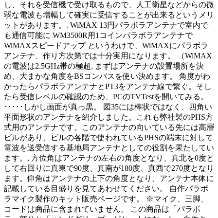
し、それを受信機で受け取るもので、人工衛星などからの微
弱な電波も増幅して確実に受信することが出来るというメリ
ットがあります。. WiMAX 13円パラボラアンテナで室内で
も通信可能に WM3500R用1コインパラボラアンテナで
WiMAXスピードアップ というわけで、WiMAXにパラボラ
アンテナ、作り方次第では十分実用になります。 （WiMAX
の電波は2.5GHz帯の極超, まずはアンテナの設置場所を決
め、大まかな角度をBSコンパスを使い決めます。 角度がわ
かったらパラボラアンテナとPT3をアンテナ線で繋ぐ。そし
たら受信レベルの確認のため、PCのTVTestを開いてみる。
･････しかし画面が真っ黒。 図35には棒状ではなく、四角い
平面形状のアンテナを紹介しました。これも弊社製のPHS方
式用のアンテナです。このアンテナの向いている先には高層
ビルがあり、ビルの各階で使われているPHSの端末に対して
電波を送受信する基地局アンテナとしての役割を果たしてい
ます。, 方位角はアンテナの左右の角度となり、真北を0度と
して右回りに真東で90度、真南が180度、真西で270度となり
ます。仰角はアンテナの上下の角度となり、アンテナ本体に
記載している目盛りを見てあわせてください。 自作パラボ
ラマイク製作のキット販売ページです。 ※マイク、三脚、
コードは商品に含まれていません。 この商品は「パラボ