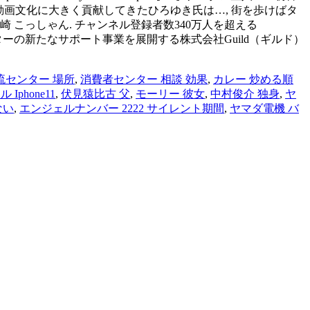
げ、動画文化に大きく貢献してきたひろゆき氏は…, 街を歩けばタ
 こっしゃん. チャンネル登録者数340万人を超える
イターの新たなサポート事業を展開する株式会社Guild（ギルド）
流センター 場所
,
消費者センター 相談 効果
,
カレー 炒める順
 Iphone11
,
伏見猿比古 父
,
モーリー 彼女
,
中村俊介 独身
,
ヤ
ない
,
エンジェルナンバー 2222 サイレント期間
,
ヤマダ電機 バ