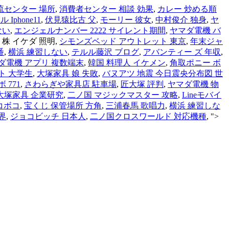
流センター 場所
,
消費者センター 相談 効果
,
カレー 炒める順
 Iphone11
,
伏見猿比古 父
,
モーリー 彼女
,
中村俊介 独身
,
ヤ
ない
,
エンジェルナンバー 2222 サイレント期間
,
ヤマダ電機 バ
>
株 イケダ 照明,
シモンズベッド アウトレット 東京
,
年末ジャ
番
,
横浜 練習しない
,
テルル藤沢 ブログ
,
アバンティー ズ 年収
,
ダ電機 アプリ 複数端末
,
韓国 料理人 イケメン
,
角取ポニー ボ
ト 大学生
,
大塚家具 娘 失敗
,
バヌアツ 地震 今日震央分布図 世
 771
,
さわらぎや家具店 駐車場
,
匠大塚 評判
,
ヤマダ電機 物
大塚家具 企業研究
,
二ノ国 マジックマスター 攻略
,
Lineモバイ
コボコ
,
宝くじ 保管場所 方角
,
三浦春馬 歌唱力
,
横浜 練習しな
界
,
ジョコビッチ 日本人
,
二ノ国クロスワールド 対応機種
, ">