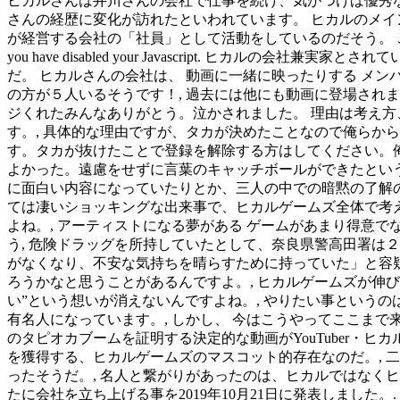
ヒカルさんは井川さんの会社で仕事を続け、気がつけば優秀
さんの経歴に変化が訪れたといわれています。 ヒカルのメイ
が経営する会社の「社員」として活動をしているのだそう。 ここでの
you have disabled your Javascript. 
だ。 ヒカルさんの会社は、 動画に一緒に映ったりする メンバー＝従業員. (a
の方が５人いるそうです！, 過去には他にも動画に登場されま
ジくれたみんなありがとう。泣かされました。 理由は考え方
す。, 具体的な理由ですが、タカが決めたことなので俺らか
す。タカが抜けたことで登録を解除する方はしてください。俺
よかった。遠慮をせずに言葉のキャッチボールができたという
に面白い内容になっていたりとか、三人の中での暗黙の了解の
ては凄いショッキングな出来事で、ヒカルゲームズ全体で考え
よね。, アーティストになる夢がある ゲームがあまり得意でない
う, 危険ドラッグを所持していたとして、奈良県警高田署は
がなくなり、不安な気持ちを晴らすために持っていた」と容疑
ろうかなと思うことがあるんですよ。, ヒカルゲームズが伸
い”という想いが消えないんですよね。, やりたい事というのは 
有名人になっています。, しかし、 今はこうやってここまで来れたのは仲間の
のタピオカブームを証明する決定的な動画がYouTuber・
を獲得する、ヒカルゲームズのマスコット的存在なのだ。, 
ったそうだ。, 名人と繋がりがあったのは、ヒカルではなくヒ
たに会社を立ち上げる事を2019年10月21日に発表しました。. In order for you to