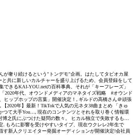
の間、ヒカルさんが奢り続けるという"トンデモ"企画。はたしてタピオカ屋
、ユーザーと共に新しいカルチャーを盛り上げるため、会員登録をして
できるKAI-YOU.netの百科事典、それが「キーフレーズ」
水が「2020年代、オウンドメディアのマネタイズ戦略 #オウンド
の言葉、ヒップホップの言葉」開催決定！, ギルドの高橋さん＠頑張
作, 【2020年】最新！TikTokで人気の元ネタ38曲まとめ 「きゅ
 かつて大手You…, 現在のコンテンツとそれを取り巻く情報環
博之氏にぶつけた疑問の数々。 ヒカル独立で失敗するも…
定. もろに影響を受けやすいタイプ、現在ウクレレ2年生で
uberを目指す新人クリエイター発掘オーディションが開催決定!会社員