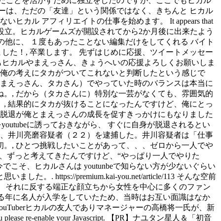
だことを活かすために独立をしたのですが、ここでもヒカル
ーは、ただの「友達」という関係ではなく、きちんと ヒカル
アフィリエイトの仕事を始めます。 It appears that
は13年8月1日設立。ヒカルゲームズが開設されてから2か月後に出来たよう
ush({}); この他に、 １度もあったことない編集だけをしてくれる バイト
した！, 卒業します。 先ずはじめに応援、ツイートメッセー
もヒカルやまえっさん、きょうへいの応援よろしくお願いしま
と俺の考えにタカがついてこれないと判断したという感じで
、まえっさん、タカさん）でやっていた時のバランスは本当に
。, だから（タカさんに）特別な一芸がなくても、雰囲気的
, 結果的にタカが抜けることになったんですけど、俺にとっ
の脱退が俺とまえっさんの成長を促すきっかけにもなりました
youtubeに誘っておきながら、 すぐに自身が脱退されるとい
員、井川亮磨容疑者（２２）を逮捕した。井川容疑者は「仕事
。, ひとつ挑戦したいことがあって、、、ゼロから一人でや
が、ずっと考えてきたんですけど、“やっぱり一人でやりた
でこそ、ヒカルさんは youtunbeで知らない方が少ないぐらい
premium.kai-you.net/article/113 そんな空前
るが、それに反する端正な顔立ちから女性を中心に多くのファン
する年に名人が入学をしていたため、当時はお互い面識はなか
uTuberヒカルの友人でありマネージャーの高橋将一氏が、新
you please re-enable your Javascript. 【PR】ナユタン星人＆「初音