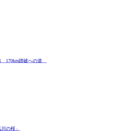
 170km踏破への道
夙川の桜」