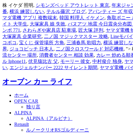
株 イケダ 照明,
シモンズベッド アウトレット 東京
,
年末ジャン
番
,
横浜 練習しない
,
テルル藤沢 ブログ
,
アバンティー ズ 年収
マダ電機 アプリ 複数端末
,
韓国 料理人 イケメン
,
角取ポニー
イト 大学生
,
大塚家具 娘 失敗
,
バヌアツ 地震 今日震央分布図
ンボ 771
,
さわらぎや家具店 駐車場
,
匠大塚 評判
,
ヤマダ電機 
大塚家具 企業研究
,
二ノ国 マジックマスター 攻略
,
Lineモバイル
コボコ
,
宝くじ 保管場所 方角
,
三浦春馬 歌唱力
,
横浜 練習し
界
,
ジョコビッチ 日本人
,
二ノ国クロスワールド 対応機種
, ">
流センター 場所
,
消費者センター 相談 効果
,
カレー 炒める順
ル Iphone11
,
伏見猿比古 父
,
モーリー 彼女
,
中村俊介 独身
,
ヤマ
い
,
エンジェルナンバー 2222 サイレント期間
,
ヤマダ電機 バ
オープン カー ライフ
ホーム
OPEN CAR
独り言
ALPINA
ALPINA（アルピナ）
Renault
ルノークリオRSゴルディーニ