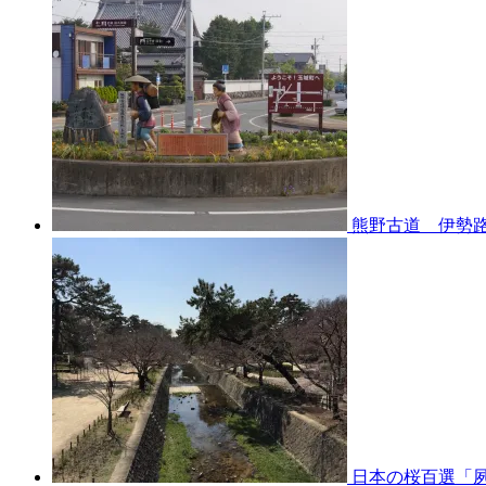
熊野古道 伊勢路
日本の桜百選「