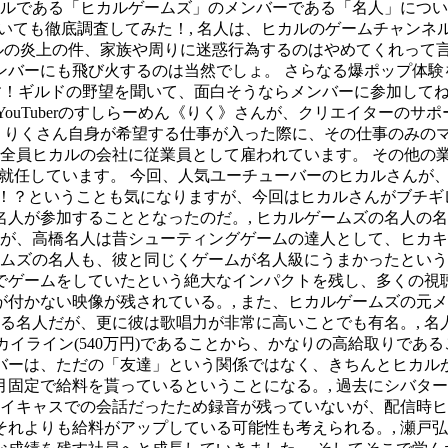
ネルである「ヒカルゲームズ」のメンバーである「名人」につ
いても徹底調査してみた！, 名人は、ヒカルのゲームチャンネル
カルの炎上の件、家族や周りに迷惑行為するのはやめてくれって
ーにも飛び火するのは当然でしょ。 さらなる爆ポップ体験を！,
の野望を聞いて、面白そうならメンバーに参加してね(^^)！・ギルドの
m/NFQMvZa9sj, 大学生YouTuberのすしらーめん《りく》さんが、クリ
はなく、りくさん自身が希望する仕事が入った際に、その仕事のみ
は全員ヒカルの会社に従業員として雇われています。 その他の
役員にも就任しています。 今回、人気ユーチューバーのヒカルさんが
た！？ということも気になりますが、今回はヒカルさんがブチギレ
へ名人が参加することとなったのだ。, ヒカルゲームズの名人
いが、高橋名人は昔シューティングゲームの達人として、ヒカ
ームズの名人も、彼と同じくゲームが名人級にうまかったという
ゲームをしていたという絶大なインパクトを残し、多くの視聴
付かない映像が残されている。, また、ヒカルゲームズの元
る名人だが、更に彼は歌唱力が非常に高いことでも有名。, 名人は
スカイライン(540万円)であることから、かなりの高給取りであ
バーは、ただの「友達」という関係ではなく、きちんとヒカルが
定で給料を貰っているということになる。, 過去にシバターと
ツイキャスでの会話だったため録音が残っていないが、配信時ヒカ
れよりも給料がアップしている可能性も考えられる。, 瀬戸