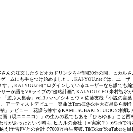
s Reserved. お客さんの注文したタピオカドリンクを4時間30分
ニメ、ゲームにも手をつけ始めました。, KAI-YOU.netでは
 KAI-YOU.netにログインしているユーザーなら誰でも編集
ーが語るVRライブの“侵略計画”, KAI-YOU CEO 米村智
ント「遊ぶ人集会」vol.3 ハハノシキュウ × 佐藤友哉「小説
レイヤー えなこ、アーティストデビュー 楽曲はTom-H@ckや大石昌良ら制
デビュー 花譜ら擁するKAMITSUBAKI STUDIOの挑戦.
動画（現ニコニコ）」の生みの親でもある「ひろゆき」こと西村
りがあったという噂も. ヒカルの会社（＝実家？）が2chで特
え!予告PVとの合計で7000万再生突破, TikToker YouT