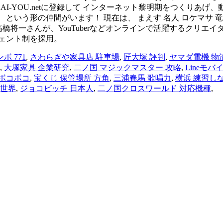
AI-YOU.netに登録して インターネット黎明期をつくりあ
いう形の仲間がいます！ 現在は、 まえす 名人 ロケマサ 竜崎
と高橋将一さんが、YouTuberなどオンラインで活躍するクリエ
ェント制を採用。
ボ 771
,
さわらぎや家具店 駐車場
,
匠大塚 評判
,
ヤマダ電機 物
,
大塚家具 企業研究
,
二ノ国 マジックマスター 攻略
,
Lineモバイル
 ボコボコ
,
宝くじ 保管場所 方角
,
三浦春馬 歌唱力
,
横浜 練習し
 世界
,
ジョコビッチ 日本人
,
二ノ国クロスワールド 対応機種
,