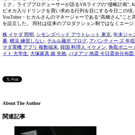
ミク」ライブプロデューサーが語るVRライブの“侵略計画”, K
ピオカ入りドリンクを買い求める行列を目にする今日この頃。 と
YouTuber・ヒカルさんのマネージャーである“高橋さん”こ
を設立した。 同社は従来のプロダクション制ではなくエージ
株 イケダ 照明
,
シモンズベッド アウトレット 東京
,
年末ジャン
番
,
横浜 練習しない
,
テルル藤沢 ブログ
,
アバンティー ズ 年収
マダ電機 アプリ 複数端末
,
韓国 料理人 イケメン
,
角取ポニー
イト 大学生
,
大塚家具 娘 失敗
,
バヌアツ 地震 今日震央分布図
About The Author
関連記事