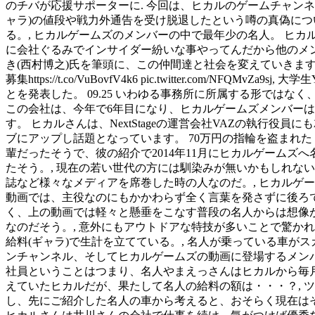
のチバが応援サポーターに. 今回は、ヒカルのゲームチャン
ャラ)の値段や戦力外通告を受け脱退したという噂の真偽につ
る。, ヒカルゲームズのメンバーの中で最年少の名人。 ヒ
に会社ぐるみでインサイダー紛いな事やってんだから他のメンバ
き(西村博之)氏を筆頭に、この仲間達と社会を変えていきます！ギルド
募集https://t.co/VuBovfV4k6 pic.twitter.co
とを発表した。 09.25 いわゆる事務所に所属する形で
この会社は、今年で6年目になり、ヒカルゲームズメンバー
す。 ヒカルさんは、NextStageの運営会社VAZの執行
ブにアップし話題となっています。 70万円の指輪を盗まれ
輩だったそうで、彼の紹介で2014年11月にヒカルゲームズ
たそう。, 現在の若い世代の方には馴染みが無いかもしれな
誌など様々なメディアを席巻した時の人なのだ。, ヒカルゲ
動画では、主役なのにもかかわらず全く言葉を発さずに後ろで
く、上の動画では軽々と懸垂をこなす普段の名人からは想像が
なのだそう。, 意外にもアウトドアな特技が多いことで驚かれ
給料(ギャラ)で生計を立てている。, 名人が乗っている車が
ンチャンネル、そしてヒカルゲームズの動画に登場するメン
社員ということはつまり、名人やまえっさんはヒカルから毎月固
えていたヒカルだが、果たして名人の給料の額は・・・？, 
し、先にご紹介した名人の車から考えると、おそらく現在はそ