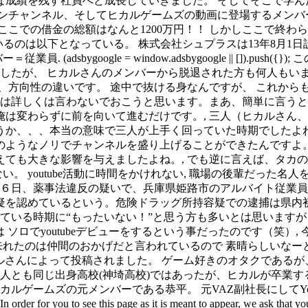
な成績を残す社員へと成長していきました。 そしてそこで学ん
ンチャンネル、そしてヒカルゲームズの動画に登場するメンバ
借金の総額はなんと1200万円！！ しかしここで終わらないヒカル 
ヒカルの会社兼実家とされているのは以下となっている。 株式会社シュプラス
dsbygoogle = window.adsbygoogle || []).p
したが、 ヒカルさんのメンバーから脱退された方も何人もいま
、方向性の違いです。 途中で抜ける身なんですが、 これから
らは詳しくは言わないでおこうと思います。まあ、簡単に言う
は変わらずに前を向いて進むだけです。, 三人（ヒカルさん
か、、、本当の意味で三人が上手く回っていた時期でしたよね
ようなノリでチャンネルを盛り上げることができたんですよ。
ても大きな影響を与えましたよね。, でも逆に言えば、タカ
。 youtube活動に時間をかけれない, 職場の後輩だった名人を
２６日、薬事法違反の疑いで、兵庫県姫路市のアルバイト従業
を認めているという。危険ドラッグ所持容疑での逮捕は県内初
びている時期に“もったいない！”と思う方も多いとは思います
ソロでyoutubeデビューをするという事だったのです（笑）, 今
おかげだと言われているので 素晴らしいなーと思いました。. https://
ヒカルさんによって投稿されました。 ゲーム好きのオタクであ
二人とも同じ出身高校(神埼高校)ではあったが、ヒカルが卒業
カルゲームズの元メンバーである恭平。 元VAZ副社長にしてYo
 see this page as it is meant to appear, we ask that 