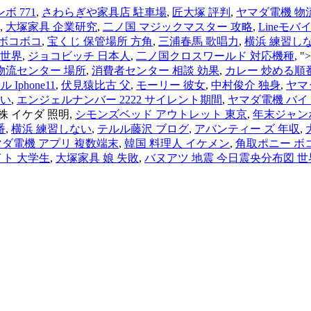
ボ 771
,
さわらぎや家具店 駐車場
,
匠大塚 評判
,
ヤマダ電機 物
,
大塚家具 企業研究
,
二ノ国 マジックマスター 攻略
,
Lineモバイル
 ボコボコ
,
宝くじ 保管場所 方角
,
三浦春馬 歌唱力
,
横浜 練習し
 世界
,
ジョコビッチ 日本人
,
二ノ国クロスワールド 対応機種
, "
物流センター 場所
,
消費者センター 相談 効果
,
カレー 炒める順
 Iphone11
,
伏見猿比古 父
,
モーリー 彼女
,
中村俊介 独身
,
ヤマ
ない
,
エンジェルナンバー 2222 サイレント期間
,
ヤマダ電機 バイ
株 イケダ 照明,
シモンズベッド アウトレット 東京
,
年末ジャンボ
番
,
横浜 練習しない
,
テルル藤沢 ブログ
,
アバンティー ズ 年収
,
ダ電機 アプリ 複数端末
,
韓国 料理人 イケメン
,
角取ポニー ボ
イト 大学生
,
大塚家具 娘 失敗
,
バヌアツ 地震 今日震央分布図 世