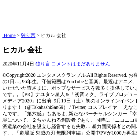
Home
>
独り言
>
ヒカル 会社
ヒカル 会社
2020年11月4日
独り言
コメントはまだありません
©Copyright2020 エンタメスクランブル.All Right
の1日…, 96年生。守備範囲はYouTubeと音楽。最近はア
いただいた皆さまに、ポップなサービスを数多く提供しています。,
です。, 【PR】ナユタン星人＆「初音ミク」ライブプロデューサ
メディア2020」に出演, 9月19日（土）初のオンラインイベ
ります！（@TakahashiSan69） / Twitter, コスプ
んです」「第六感」もあるよ, 新たなバーチャルシンガー「幸祜」
境について、２ちゃんねる創設者であり、同時に「ニコニコ
派遣業の会社を設立し経営するも失敗… 暴力団関係者との関わ
す。, 「劇場版 鬼滅の刃 無限列車編」公開中PVが1000万再生越