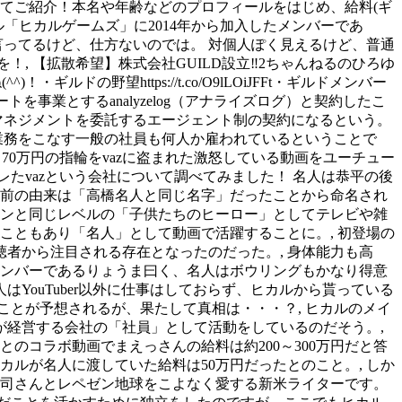
いてご紹介！本名や年齢などのプロフィールをはじめ、給料(ギ
「ヒカルゲームズ」に2014年から加入したメンバーであ
言ってるけど、仕方ないのでは。 対個人ぽく見えるけど、普通
 【拡散希望】株式会社GUILD設立‼︎2ちゃんねるのひろゆ
野望https://t.co/O9lLOiJFFt・ギルドメンバー
エイターのサポートを事業とするanalyzelog（アナライズログ）と契約したこ
のマネジメントを委託するエージェント制の契約になるという。
業務をこなす一般の社員も何人か雇われているということで
、70万円の指輪をvazに盗まれた激怒している動画をユーチュー
たvazという会社について調べてみました！ 名人は恭平の後
の名前の由来は「高橋名人と同じ名字」だったことから命名され
キンと同じレベルの「子供たちのヒーロー」としてテレビや雑
こともあり「名人」として動画で活躍することに。, 初登場の
者から注目される存在となったのだった。, 身体能力も高
メンバーであるりょうま曰く、名人はボウリングもかなり得意
YouTuber以外に仕事はしておらず、ヒカルから貰っている
ることが予想されるが、果たして真相は・・・？, ヒカルのメイ
経営する会社の「社員」として活動をしているのだそう。,
のコラボ動画でまえっさんの給料は約200～300万円だと答
ルが名人に渡していた給料は50万円だったとのこと。, しか
弘司さんとレペゼン地球をこよなく愛する新米ライターです。