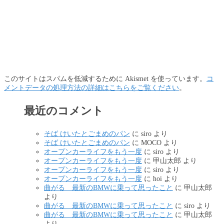
このサイトはスパムを低減するために Akismet を使っています。
コ
メントデータの処理方法の詳細はこちらをご覧ください
。
最近のコメント
そば けいたとごまめのパン
に
siro
より
そば けいたとごまめのパン
に
MOCO
より
オープンカーライフをもう一度
に
siro
より
オープンカーライフをもう一度
に
甲山太郎
より
オープンカーライフをもう一度
に
siro
より
オープンカーライフをもう一度
に
hoi
より
曲がる 最新のBMWに乗って思ったこと
に
甲山太郎
より
曲がる 最新のBMWに乗って思ったこと
に
siro
より
曲がる 最新のBMWに乗って思ったこと
に
甲山太郎
より