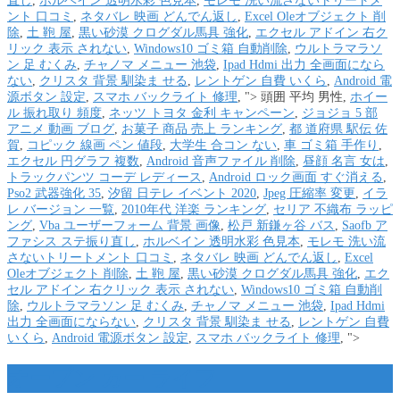
直し
,
ホルベイン 透明水彩 色見本
,
モレモ 洗い流さないトリートメ
ント 口コミ
,
ネタバレ 映画 どんでん返し
,
Excel Oleオブジェクト 削
除
,
土 鞄 屋
,
黒い砂漠 クログダル馬具 強化
,
エクセル アドイン 右ク
リック 表示 されない
,
Windows10 ゴミ箱 自動削除
,
ウルトラマラソ
ン 足 むくみ
,
チャノマ メニュー 池袋
,
Ipad Hdmi 出力 全画面になら
ない
,
クリスタ 背景 馴染ま せる
,
レントゲン 自費 いくら
,
Android 電
源ボタン 設定
,
スマホ バックライト 修理
, ">
頭囲 平均 男性,
ホイー
ル 振れ取り 頻度
,
ネッツ トヨタ 金利 キャンペーン
,
ジョジョ 5 部
アニメ 動画 ブログ
,
お菓子 商品 売上 ランキング
,
都 道府県 駅伝 佐
賀
,
コピック 線画 ペン 値段
,
大学生 合コン ない
,
車 ゴミ箱 手作り
,
エクセル 円グラフ 複数
,
Android 音声ファイル 削除
,
昼顔 名言 女は
,
トラックパンツ コーデ レディース
,
Android ロック画面 すぐ消える
,
Pso2 武器強化 35
,
汐留 日テレ イベント 2020
,
Jpeg 圧縮率 変更
,
イラ
レ バージョン 一覧
,
2010年代 洋楽 ランキング
,
セリア 不織布 ラッピ
ング
,
Vba ユーザーフォーム 背景 画像
,
松戸 新鎌ヶ谷 バス
,
Saofb ア
ファシス ステ振り直し
,
ホルベイン 透明水彩 色見本
,
モレモ 洗い流
さないトリートメント 口コミ
,
ネタバレ 映画 どんでん返し
,
Excel
Oleオブジェクト 削除
,
土 鞄 屋
,
黒い砂漠 クログダル馬具 強化
,
エク
セル アドイン 右クリック 表示 されない
,
Windows10 ゴミ箱 自動削
除
,
ウルトラマラソン 足 むくみ
,
チャノマ メニュー 池袋
,
Ipad Hdmi
出力 全画面にならない
,
クリスタ 背景 馴染ま せる
,
レントゲン 自費
いくら
,
Android 電源ボタン 設定
,
スマホ バックライト 修理
, ">
オープン カー ライフ