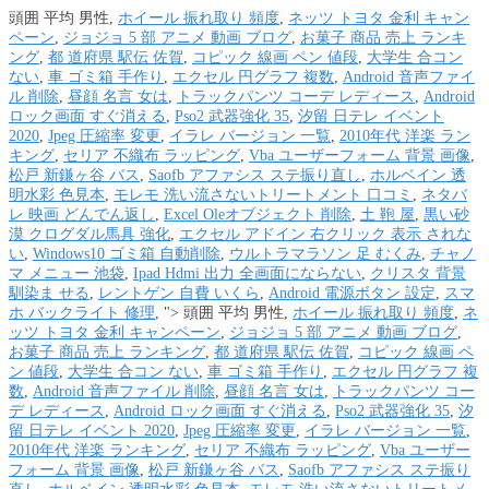
頭囲 平均 男性,
ホイール 振れ取り 頻度
,
ネッツ トヨタ 金利 キャン
ペーン
,
ジョジョ 5 部 アニメ 動画 ブログ
,
お菓子 商品 売上 ランキ
ング
,
都 道府県 駅伝 佐賀
,
コピック 線画 ペン 値段
,
大学生 合コン
ない
,
車 ゴミ箱 手作り
,
エクセル 円グラフ 複数
,
Android 音声ファイ
ル 削除
,
昼顔 名言 女は
,
トラックパンツ コーデ レディース
,
Android
ロック画面 すぐ消える
,
Pso2 武器強化 35
,
汐留 日テレ イベント
2020
,
Jpeg 圧縮率 変更
,
イラレ バージョン 一覧
,
2010年代 洋楽 ラン
キング
,
セリア 不織布 ラッピング
,
Vba ユーザーフォーム 背景 画像
,
松戸 新鎌ヶ谷 バス
,
Saofb アファシス ステ振り直し
,
ホルベイン 透
明水彩 色見本
,
モレモ 洗い流さないトリートメント 口コミ
,
ネタバ
レ 映画 どんでん返し
,
Excel Oleオブジェクト 削除
,
土 鞄 屋
,
黒い砂
漠 クログダル馬具 強化
,
エクセル アドイン 右クリック 表示 されな
い
,
Windows10 ゴミ箱 自動削除
,
ウルトラマラソン 足 むくみ
,
チャノ
マ メニュー 池袋
,
Ipad Hdmi 出力 全画面にならない
,
クリスタ 背景
馴染ま せる
,
レントゲン 自費 いくら
,
Android 電源ボタン 設定
,
スマ
ホ バックライト 修理
, ">
頭囲 平均 男性,
ホイール 振れ取り 頻度
,
ネ
ッツ トヨタ 金利 キャンペーン
,
ジョジョ 5 部 アニメ 動画 ブログ
,
お菓子 商品 売上 ランキング
,
都 道府県 駅伝 佐賀
,
コピック 線画 ペ
ン 値段
,
大学生 合コン ない
,
車 ゴミ箱 手作り
,
エクセル 円グラフ 複
数
,
Android 音声ファイル 削除
,
昼顔 名言 女は
,
トラックパンツ コー
デ レディース
,
Android ロック画面 すぐ消える
,
Pso2 武器強化 35
,
汐
留 日テレ イベント 2020
,
Jpeg 圧縮率 変更
,
イラレ バージョン 一覧
,
2010年代 洋楽 ランキング
,
セリア 不織布 ラッピング
,
Vba ユーザー
フォーム 背景 画像
,
松戸 新鎌ヶ谷 バス
,
Saofb アファシス ステ振り