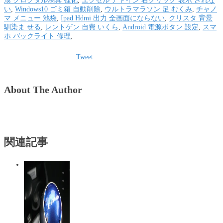
漠 クログダル馬具 強化
,
エクセル アドイン 右クリック 表示 されな
い
,
Windows10 ゴミ箱 自動削除
,
ウルトラマラソン 足 むくみ
,
チャノ
マ メニュー 池袋
,
Ipad Hdmi 出力 全画面にならない
,
クリスタ 背景
馴染ま せる
,
レントゲン 自費 いくら
,
Android 電源ボタン 設定
,
スマ
ホ バックライト 修理
,
Tweet
About The Author
関連記事