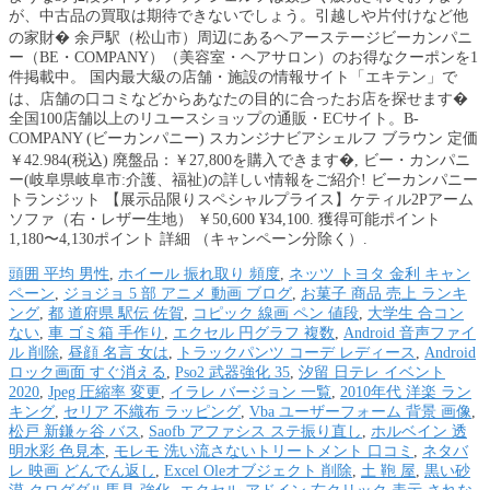
頭囲 平均 男性
,
ホイール 振れ取り 頻度
,
ネッツ トヨタ 金利 キャン
ペーン
,
ジョジョ 5 部 アニメ 動画 ブログ
,
お菓子 商品 売上 ランキ
ング
,
都 道府県 駅伝 佐賀
,
コピック 線画 ペン 値段
,
大学生 合コン
ない
,
車 ゴミ箱 手作り
,
エクセル 円グラフ 複数
,
Android 音声ファイ
ル 削除
,
昼顔 名言 女は
,
トラックパンツ コーデ レディース
,
Android
ロック画面 すぐ消える
,
Pso2 武器強化 35
,
汐留 日テレ イベント
2020
,
Jpeg 圧縮率 変更
,
イラレ バージョン 一覧
,
2010年代 洋楽 ラン
キング
,
セリア 不織布 ラッピング
,
Vba ユーザーフォーム 背景 画像
,
松戸 新鎌ヶ谷 バス
,
Saofb アファシス ステ振り直し
,
ホルベイン 透
明水彩 色見本
,
モレモ 洗い流さないトリートメント 口コミ
,
ネタバ
レ 映画 どんでん返し
,
Excel Oleオブジェクト 削除
,
土 鞄 屋
,
黒い砂