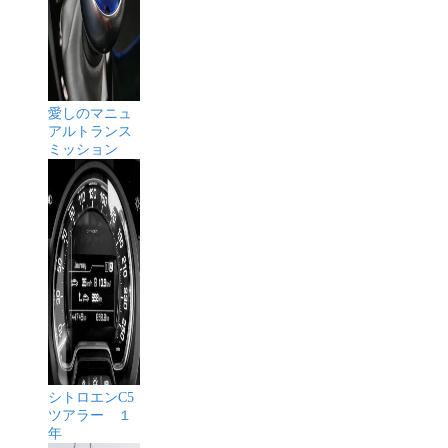
愛しのマニュ
アルトランス
ミッション
シトロエンC5
ツアラー １
年