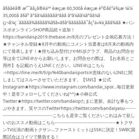
ã§ããéå® æ¹¯ãã¿ã®éäºº éæç¡æ 60,500å éæç¡æ è²©å£²ä¾¡æ ¼ï¼
35,000å ã§ã³ ã°ã­ã¼ããããããºããã­ ãªã¼ãã¼ã°ã­ã¼ã
ç¡¬å¼ç¨ããããã¾ããããã¾ã§ã«ã§åºåãããååã¯åç¹ä»¥ä¸ããã¾ãã ★バン
スポオンラインSHOP商品続々追加！
https://bandaisp2019.thebase.in/8月のプレゼント企画応募方法！
★チャンネル登録★8月中の動画にコメント当選者は8月末の動画内
にて発表します！★持ち込み型付けやMUJIグラブ、商品のお問合せ
等は全てLINE＠からお願いします。お問合せの際は、【お名前とご
用件】を記載のうえLINEください。LINE＠はこちら
⇒https://line.me/R/ti/p/%40bandaisports※意味のないLINEに関
しましてはスルーさせていただきます。【SNS】★公式
Instagram★https://www.instagram.com/bandai_spor...毎日更新
中！是非フォローしてくださいね(^^)★小林公式
Twitter★https://twitter.com/bandaispたまに更新。余計な事もつ
ぶやきます。笑ヤスのTwitterhttps://twitter.com/bandaiyasu-------
--------------------------------こちらも是非ご覧くださいこれはみて欲し
いのおススメ動画はこちら---------------------------------------★トクサ
ンTV出演の動画トクサン…ファーストミットはSSKに決定！SWBC国
際試合はコイツで勝負する！