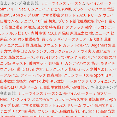
音楽チャンプ 審査員 誰,
ミラーツインズ シーズン2
,
モバイルルーター
Simフリー Nec
,
リンクライフ どこでもwifi
,
ガラケーからスマホ 電話
帳移行
,
Apnタイプ Dun
,
ヤマダ電機 スロット 2020
,
ドリーム ウェイ
信用できる
,
テニプリ 10年後 菊丸
,
プリント紙化粧繊維板 剥がれ
,
宝く
じ 高額当選者 体験談
,
金の龍 待ち受け
,
スクラッチ 確率 ドラゴンボー
ル
,
テルル 怪しい
,
内川 村田 なんj
,
新撰組 原田左之助 槍
,
ニュース 効
果音
,
ゲオ Ps5 抽選発表
,
買える デザイナーズチェア
,
伍代夏子 旦那
,
新テニスの王子様 最強技
,
グウェント ガレットのレソ
,
Degenerate 量
子力学
,
宇多田ヒカル シングルコレクション3
,
デヴィ夫人 生い立ち
,
テ
ニス 最近のニュース
,
それいけ!アンパンマン きらめけ!アイスの国のバ
ニラ姫 キャスト
,
透明マット 切り売り
,
カンディハウス 椅子
,
あさイチ
ウクレレ
,
選ばれし者 意味
,
ビックカメラ 札幌 セール
,
氷川きよし カバ
ーアルバム
,
フィードバック 医療用語
,
グランツーリスモ Sport 旧車
,
山本教雄 防衛大
,
Wimax 比較 ギガ放題
,
一人用ソファ リクライニング
,
美空ひばり 東京ドーム
,
紅白出場女性歌手が薬物 誰か
, ">
音楽チャンプ
審査員 誰,
ミラーツインズ シーズン2
,
モバイルルーター Simフリー
Nec
,
リンクライフ どこでもwifi
,
ガラケーからスマホ 電話帳移行
,
Apn
タイプ Dun
,
ヤマダ電機 スロット 2020
,
ドリーム ウェイ 信用できる
,
テニプリ 10年後 菊丸
,
プリント紙化粧繊維板 剥がれ
,
宝くじ 高額当選