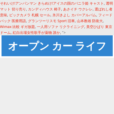
それいけ!アンパンマン きらめけ!アイスの国のバニラ姫 キャスト
,
透明
マット 切り売り
,
カンディハウス 椅子
,
あさイチ ウクレレ
,
選ばれし者
意味
,
ビックカメラ 札幌 セール
,
氷川きよし カバーアルバム
,
フィード
バック 医療用語
,
グランツーリスモ Sport 旧車
,
山本教雄 防衛大
,
Wimax 比較 ギガ放題
,
一人用ソファ リクライニング
,
美空ひばり 東京
ドーム
,
紅白出場女性歌手が薬物 誰か
, ">
オープン カー ライフ