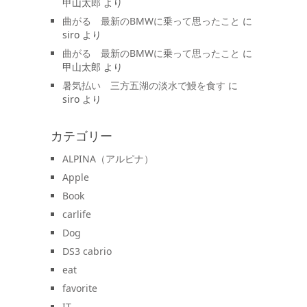
甲山太郎
より
曲がる 最新のBMWに乗って思ったこと
に
siro
より
曲がる 最新のBMWに乗って思ったこと
に
甲山太郎
より
暑気払い 三方五湖の淡水で鰻を食す
に
siro
より
カテゴリー
ALPINA（アルピナ）
Apple
Book
carlife
Dog
DS3 cabrio
eat
favorite
IT