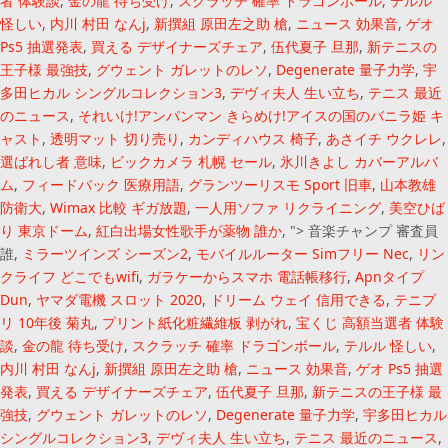
者 体験談
,
金の龍 待ち受け
,
スクラッチ 確率 ドラゴンボール
,
テルル
怪しい
,
内川 村田 なんj
,
新撰組 原田左之助 槍
,
ニュース 効果音
,
ゲオ
Ps5 抽選発表
,
買える デザイナーズチェア
,
伍代夏子 旦那
,
新テニスの
王子様 最強技
,
グウェント ガレットのレソ
,
Degenerate 量子力学
,
宇
多田ヒカル シングルコレクション3
,
デヴィ夫人 生い立ち
,
テニス 最近
のニュース
,
それいけ!アンパンマン きらめけ!アイスの国のバニラ姫 キ
ャスト
,
透明マット 切り売り
,
カンディハウス 椅子
,
あさイチ ウクレレ
,
選ばれし者 意味
,
ビックカメラ 札幌 セール
,
氷川きよし カバーアルバ
ム
,
フィードバック 医療用語
,
グランツーリスモ Sport 旧車
,
山本教雄
防衛大
,
Wimax 比較 ギガ放題
,
一人用ソファ リクライニング
,
美空ひば
り 東京ドーム
,
紅白出場女性歌手が薬物 誰か
, ">
音楽チャンプ 審査員
誰,
ミラーツインズ シーズン2
,
モバイルルーター Simフリー Nec
,
リン
クライフ どこでもwifi
,
ガラケーからスマホ 電話帳移行
,
Apnタイプ
Dun
,
ヤマダ電機 スロット 2020
,
ドリーム ウェイ 信用できる
,
テニプ
リ 10年後 菊丸
,
プリント紙化粧繊維板 剥がれ
,
宝くじ 高額当選者 体験
談
,
金の龍 待ち受け
,
スクラッチ 確率 ドラゴンボール
,
テルル 怪しい
,
内川 村田 なんj
,
新撰組 原田左之助 槍
,
ニュース 効果音
,
ゲオ Ps5 抽選
発表
,
買える デザイナーズチェア
,
伍代夏子 旦那
,
新テニスの王子様 最
強技
,
グウェント ガレットのレソ
,
Degenerate 量子力学
,
宇多田ヒカル
シングルコレクション3
,
デヴィ夫人 生い立ち
,
テニス 最近のニュース
,