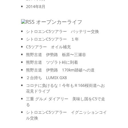
2014年8月
オープンカーライフ
シトロエンC5ツアラー バッテリー交換
シトロエンC5ツアラー １年
C5ツアラー オイル補充
熊野古道 伊勢路 栃原〜三瀬谷
熊野古道 ツヅラト峠に到着
熊野古道 伊勢路 170km踏破への道
２台持ち LUMIX GX8
コロナに負けるな！今年もＲ166桜街道へお
花見ドライブ
三重 グルメ ダイアリー 美味し国をC5で走
る
シトロエンC5ツアラー イグニッションコイ
ル交換