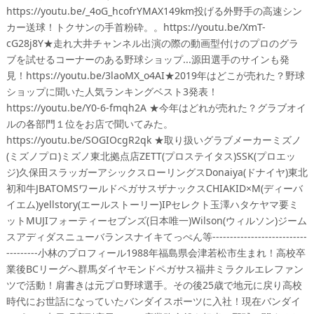
https://youtu.be/_4oG_hcofrYMAX149km投げる外野手の高速シン
カー送球！トクサンの手首粉砕。。https://youtu.be/XmT-
cG28j8Y★走れ大井チャンネル出演の際の動画型付けのプロのグラ
ブを試せるコーナーのある野球ショップ...源田選手のサインも発
見！https://youtu.be/3laoMX_o4AI★2019年はどこが売れた？野球
ショップに聞いた人気ランキングベスト3発表！
https://youtu.be/Y0-6-fmqh2A ★今年はどれが売れた？グラブオイ
ルの各部門１位をお店で聞いてみた。
https://youtu.be/SOGIOcgR2qk ★取り扱いグラブメーカーミズノ
(ミズノプロ)ミズノ東北拠点店ZETT(プロステイタス)SSK(プロエッ
ジ)久保田スラッガーアシックスローリングスDonaiya(ドナイヤ)東北
初和牛JBATOMSワールドペガサスザナックスCHIAKID×M(ディーバ
イエム)yellstory(エールストーリー)IPセレクト玉澤ハタケヤマ要ミ
ットMUJIフォーティーセブンズ(日本唯一)Wilson(ウィルソン)ジーム
スアディダスニューバランスナイキてっぺん等---------------------------
---------小林のプロフィール1988年福島県会津若松市生まれ！高校卒
業後BCリーグへ群馬ダイヤモンドペガサス福井ミラクルエレファン
ツで活動！肩書きは元プロ野球選手。その後25歳で地元に戻り高校
時代にお世話になっていたバンダイスポーツに入社！現在バンダイ