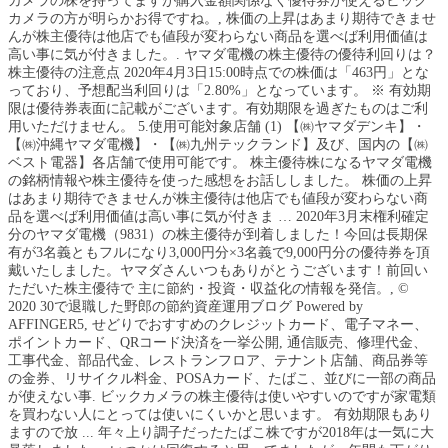
カメラの株を持ってますが購入金額関係なく優待券が使えるビック
カメラの方が明らかお得ですね。, 株価の上昇はあまり期待できませ
んが株主優待は他店でも値段が変わらない商品を選べば利用価値は
高い事に気が付きました。. ヤマダ電機の株主優待の優待利回りは？
株主優待の注意点 2020年4月3日15:00時点での株価は「463円」とな
っており、予想配当利回りは「2.80%」となっています。 ※ 有効期
限は優待券表面に記載がございます。有効期限を過ぎたものはご利
用いただけません。 5.使用可能対象店舗 (1) 【㈱ヤマダデンキ】・
【㈱沖縄ヤマダ電機】・【㈱九州テックランド】及び、国内の【㈱
ベスト電器】各店舗で使用可能です。 株主優待株になるヤマダ電機
の銘柄情報や株主優待を使った感想をお話ししました。 株価の上昇
はあまり期待できませんが株主優待は他店でも値段が変わらない商
品を選べば利用価値は高い事に気が付きま … 2020年3月末権利確定
分のヤマダ電機（9831）の株主優待が到着しました！今回は長期保
有が3名義ともフルになり3,000円分×3名義で9,000円分の優待券を頂
戴いたしました。ヤマダさんいつもありがとうございます！前回い
ただいた株主優待で 主に節約・投資・収益化の情報を発信。, ©
2020 30で退職した野郎の節約資産運用ブログ Powered by
AFFINGER5, せどりでおすすめのクレジットカード、電子マネー、
ポイントカード、QRコード決済を一挙公開, 通信販売、修理代金、
工事代金、部品代金、レストランフロア、テナント店舗、商品券等
の金券、リサイクル料金、POSAカード、たばこ、並びに一部の商品
が使えない事. ビックカメラの株主優待は使いやすいのですが家電類
を買わない人にとっては使いにくいかと思います。 有効期限もあり
ますので放 ... 年々上り調子だったたばこ株ですが2018年は一気に大