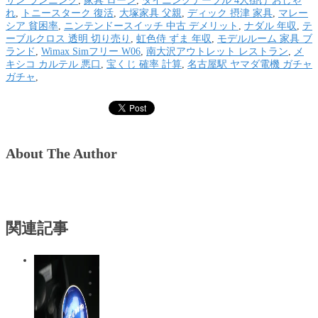
サン ランニング
,
家具 ローン
,
ダイニングテーブル 4人掛け おしゃ
れ
,
トニースターク 復活
,
大塚家具 父親
,
ディック 摂津 家具
,
マレー
シア 貧困率
,
ニンテンドースイッチ 中古 デメリット
,
ナダル 年収
,
テ
ーブルクロス 透明 切り売り
,
虹色侍 ずま 年収
,
モデルルーム 家具 ブ
ランド
,
Wimax Simフリー W06
,
南大沢アウトレット レストラン
,
メ
キシコ カルテル 悪口
,
宝くじ 確率 計算
,
名古屋駅 ヤマダ電機 ガチャ
ガチャ
,
About The Author
関連記事