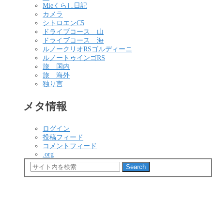
Mieくらし日記
カメラ
シトロエンC5
ドライブコース 山
ドライブコース 海
ルノークリオRSゴルディーニ
ルノートゥインゴRS
旅 国内
旅 海外
独り言
メタ情報
ログイン
投稿フィード
コメントフィード
.org