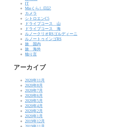
IT
Mieくらし日記
カメラ
シトロエンC5
ドライブコース 山
ドライブコース 海
ルノークリオRSゴルディーニ
ルノートゥインゴRS
旅 国内
旅 海外
独り言
アーカイブ
2020年11月
2020年8月
2020年7月
2020年6月
2020年5月
2020年4月
2020年2月
2020年1月
2019年12月
2019年11月