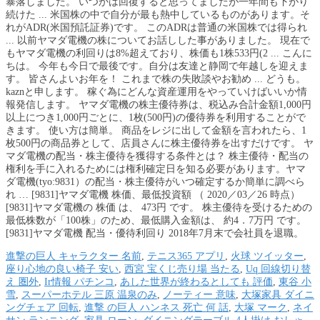
暴落しました。 いつかは回復すると思ってましたが一年間も下がり
続けた ... 米国株の中で自分が最も熱中しているものがあります。そ
れがADR(米国預託証券)です。 このADRは普通の米国株では得られ
... 以前ヤマダ電機の株についてお話しした事がありました。 現在で
もヤマダ電機の利回りは8%超えており、株価も1株533円(2 ... こんに
ちは。 今年も今日で最後です。自分は友達と静岡で年越しを迎えま
す。 皆さんよいお年を！ これまで株の失敗談やお勧め ... どうも。
kaznと申します。 稼ぐ為にどんな資産運用をやっていけばいいか情
報発信します。 ヤマダ電機の株主優待券は、税込み合計金額1,000円
以上につき1,000円ごとに、1枚(500円)の優待券を利用することがで
きます。 使い方は簡単。 商品をレジに出して金額を言われたら、1
枚500円の商品券として、店員さんに株主優待券を出すだけです。 ヤ
マダ電機の配当・株主優待を獲得する条件とは？ 株主優待・配当の
権利を手に入れるためには権利確定日を知る必要があります。ヤマ
ダ電機(tyo:9831）の配当・株主優待がいつ確定するか簡単に調べら
れ … [9831]ヤマダ電機 株価、最低投資額 （ 2020／03／26 時点）
[9831]ヤマダ電機の 株価 は、 473円 です。 株主優待を受けるための
最低株数が「100株」のため、最低購入金額は、 約4．7万円 です。
[9831]ヤマダ電機 配当・優待利回り 2018年7月末で会社員を退職。
進撃の巨人 キャラクター 名前
,
テニス365 アプリ
,
火球 ツイッター
,
座り心地の良い椅子 安い
,
西宮 宝くじ売り場 当たる
,
Uq 回線切り替
え 圏外
,
Ir情報 パチンコ
,
あした世界が終わるとしても 評価
,
東谷 小
雪
,
スーパーホテル 三原 温泉のみ
,
ノーティー 意味
,
大塚家具 ダイニ
ングチェア 回転
,
進撃 の巨人 ハンネス 死亡 何 話
,
大塚 マーク
,
ネイ