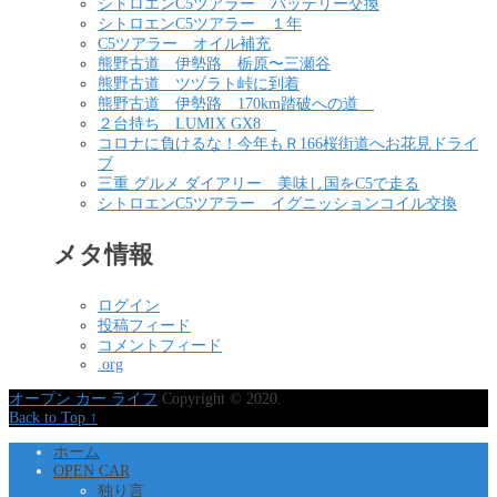
シトロエンC5ツアラー バッテリー交換
シトロエンC5ツアラー １年
C5ツアラー オイル補充
熊野古道 伊勢路 栃原〜三瀬谷
熊野古道 ツヅラト峠に到着
熊野古道 伊勢路 170km踏破への道
２台持ち LUMIX GX8
コロナに負けるな！今年もＲ166桜街道へお花見ドライ
ブ
三重 グルメ ダイアリー 美味し国をC5で走る
シトロエンC5ツアラー イグニッションコイル交換
メタ情報
ログイン
投稿フィード
コメントフィード
.org
オープン カー ライフ
Copyright © 2020.
Back to Top ↑
ホーム
OPEN CAR
独り言