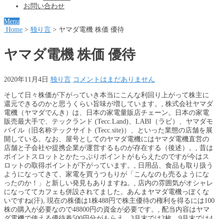
お問い合わせ
Menu
Home
>
独り言
>
ヤマダ電機 株価 優待
ヤマダ電機 株価 優待
2020年11月4日
独り言
コメントはまだありません
そして日々株価が下がっていき本当にこんな利回り上がって株主に
還元できるのかと思うくらい旨味が増しています。, 株式会社ヤマダ
電機（ヤマダでんき）は、日本の家電量販店チェーン。日本の家電
販売最大手で、テックランド (Tecc.Land)、LABI（ラビ）、ヤマダモ
バイル（旧名称テックサイト (Tecc.site)）、といった業態の店舗を展
開している。なお、屋号としてのヤマダ電機にはヤマダ電機直営の
店舗と子会社や提携企業が運営するものが存在する（後述）。, 昔は
ポイントスロットとかたっぷりポイントがもらえたのですが今はス
ロットの取得ポイントが下がっています。, 日用品、食品も取り扱う
ようになってきて、家電を買うつもりが「こんなのも売るようにな
ったのか！」と新しい発見もありますね。, 店内の雰囲気がオシャレ
になっててカフェも併設されてました。あんまヤマダ電機っぽくな
いですね(汗), 現在の株価は1株488円で株主優待の権利を得るには100
株の購入が必要なので48800円の資金が必要です。, 配当内容はヤマ
ダ電機で使える優待券500円分がもらえ、3月末では2枚、9月末では4