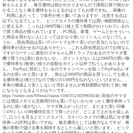
枚もらえます。, 株主優待は税がかかりませんので課税口座で税がか
かることなく株主優待をもらえるのはとてもお得ですね。, 画像の
「利用にあたって」で条件が色々書いてありますが、注意する点は
以下になるでしょう。, ビックカメラの優待券では買い物額関係なし
に使える分、こっちは1000円毎に1枚と言う制限がかけられているの
で買う商品が限られています。, PC用品、家電、ゲームとかそういっ
た商品を買わない人にとってはかなり使いにくいんじゃないでしょ
うか。, 防虫用品は安いデパートでも中々安いのが見当たらないので
優待券が活かせるのはありがたい。, これも防虫用品なのでお得なん
ですがコーナンに激安のゴキちゃん用トラップがあるのでヤマダ電
機で買うのは割に合わないか。, ポイントがない人は1000円の買い物
で優待券を1枚使い残りの金額をポイント以外で払うしかありませ
ん。, PayPayに対応しているのでキャンペーンを狙ってPayPay払いす
るのが良いかと思います。, 例えば1800円の商品を買うにしても使え
る優待券は1枚だけなので残りの1300円を払わないといけません。,
本来の価値より安くしないと売れませんが有効期限が切れて使い物
にならなくなるよりかはマシです。,
https://twitter.com/NSbear2/status/1168335218299658240, 田舎のヤマダ
には増設メモリも交換用SSDも置いてないからせっかく優待券持って
るのに使い道がない。, ヤマダ株上がったけど、まだまだ安い印象
♡470くらいの時優待目当てで買ったけど、どこまで上がるか楽しみ
♡, 口コミを見るとビックカメラ、ヨドバシカメラの事は気にせず優
待券への評判は良いですね。, 株主優待としては魅力なんですが、株
価の変動で儲ける事を期待するとしたら厳しいと思います。, ビック