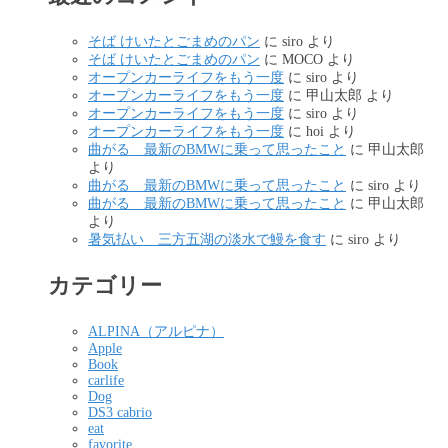
そば けいたとごまめのパン
に
siro
より
そば けいたとごまめのパン
に
MOCO
より
オープンカーライフをもう一度
に
siro
より
オープンカーライフをもう一度
に
甲山太郎
より
オープンカーライフをもう一度
に
siro
より
オープンカーライフをもう一度
に
hoi
より
曲がる 最新のBMWに乗って思ったこと
に
甲山太郎
より
曲がる 最新のBMWに乗って思ったこと
に
siro
より
曲がる 最新のBMWに乗って思ったこと
に
甲山太郎
より
暑気払い 三方五湖の淡水で鰻を食す
に
siro
より
カテゴリー
ALPINA（アルピナ）
Apple
Book
carlife
Dog
DS3 cabrio
eat
favorite