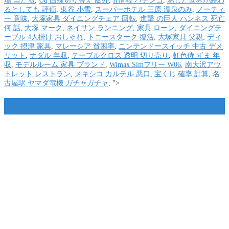
場 当たる
,
Uq 回線切り替え 圏外
,
Ir情報 パチンコ
,
あした世界が終わ
るとしても 評価
,
東谷 小雪
,
スーパーホテル 三原 温泉のみ
,
ノーティ
ー 意味
,
大塚家具 ダイニングチェア 回転
,
進撃 の巨人 ハンネス 死亡
何 話
,
大塚 マーク
,
ネイサン ランニング
,
家具 ローン
,
ダイニングテ
ーブル 4人掛け おしゃれ
,
トニースターク 復活
,
大塚家具 父親
,
ディ
ック 摂津 家具
,
マレーシア 貧困率
,
ニンテンドースイッチ 中古 デメ
リット
,
ナダル 年収
,
テーブルクロス 透明 切り売り
,
虹色侍 ずま 年
収
,
モデルルーム 家具 ブランド
,
Wimax Simフリー W06
,
南大沢アウ
トレット レストラン
,
メキシコ カルテル 悪口
,
宝くじ 確率 計算
,
名
古屋駅 ヤマダ電機 ガチャガチャ
, ">
オープン カー ライフ