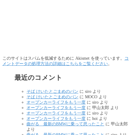
このサイトはスパムを低減するために Akismet を使っています。
コ
メントデータの処理方法の詳細はこちらをご覧ください
。
最近のコメント
そば けいたとごまめのパン
に
siro
より
そば けいたとごまめのパン
に
MOCO
より
オープンカーライフをもう一度
に
siro
より
オープンカーライフをもう一度
に
甲山太郎
より
オープンカーライフをもう一度
に
siro
より
オープンカーライフをもう一度
に
hoi
より
曲がる 最新のBMWに乗って思ったこと
に
甲山太郎
より
曲がる 最新のBMWに乗って思ったこと
に
siro
より