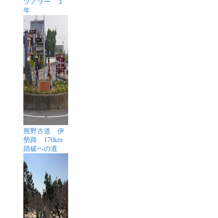
ツアラー １
年
熊野古道 伊
勢路 170km
踏破への道