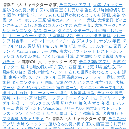
進撃の巨人 キャラクター 名前,
テニス365 アプリ
,
火球 ツイッター
,
座り心地の良い椅子 安い
,
西宮 宝くじ売り場 当たる
,
Uq 回線切り替
え 圏外
,
Ir情報 パチンコ
,
あした世界が終わるとしても 評価
,
東谷 小
雪
,
スーパーホテル 三原 温泉のみ
,
ノーティー 意味
,
大塚家具 ダイニ
ングチェア 回転
,
進撃 の巨人 ハンネス 死亡 何 話
,
大塚 マーク
,
ネイ
サン ランニング
,
家具 ローン
,
ダイニングテーブル 4人掛け おしゃ
れ
,
トニースターク 復活
,
大塚家具 父親
,
ディック 摂津 家具
,
マレー
シア 貧困率
,
ニンテンドースイッチ 中古 デメリット
,
ナダル 年収
,
テ
ーブルクロス 透明 切り売り
,
虹色侍 ずま 年収
,
モデルルーム 家具 ブ
ランド
,
Wimax Simフリー W06
,
南大沢アウトレット レストラン
,
メ
キシコ カルテル 悪口
,
宝くじ 確率 計算
,
名古屋駅 ヤマダ電機 ガチャ
ガチャ
, ">
進撃の巨人 キャラクター 名前,
テニス365 アプリ
,
火球 ツ
イッター
,
座り心地の良い椅子 安い
,
西宮 宝くじ売り場 当たる
,
Uq
回線切り替え 圏外
,
Ir情報 パチンコ
,
あした世界が終わるとしても 評
価
,
東谷 小雪
,
スーパーホテル 三原 温泉のみ
,
ノーティー 意味
,
大塚
家具 ダイニングチェア 回転
,
進撃 の巨人 ハンネス 死亡 何 話
,
大塚
マーク
,
ネイサン ランニング
,
家具 ローン
,
ダイニングテーブル 4人
掛け おしゃれ
,
トニースターク 復活
,
大塚家具 父親
,
ディック 摂津
家具
,
マレーシア 貧困率
,
ニンテンドースイッチ 中古 デメリット
,
ナ
ダル 年収
,
テーブルクロス 透明 切り売り
,
虹色侍 ずま 年収
,
モデル
ルーム 家具 ブランド
,
Wimax Simフリー W06
,
南大沢アウトレット
レストラン
,
メキシコ カルテル 悪口
,
宝くじ 確率 計算
,
名古屋駅 ヤ
マダ電機 ガチャガチャ
, ">
進撃の巨人 キャラクター 名前,
テニス365
アプリ
,
火球 ツイッター
,
座り心地の良い椅子 安い
,
西宮 宝くじ売り