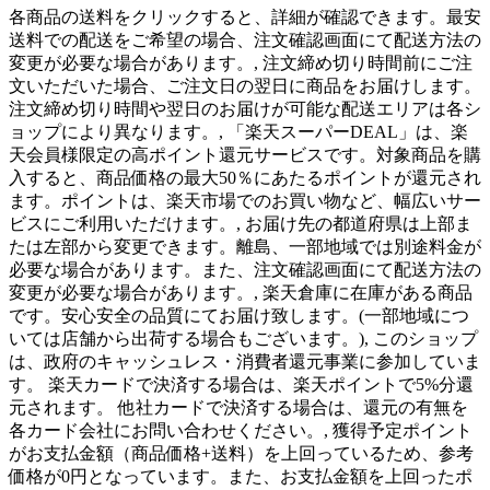
各商品の送料をクリックすると、詳細が確認できます。最安
送料での配送をご希望の場合、注文確認画面にて配送方法の
変更が必要な場合があります。, 注文締め切り時間前にご注
文いただいた場合、ご注文日の翌日に商品をお届けします。
注文締め切り時間や翌日のお届けが可能な配送エリアは各シ
ョップにより異なります。, 「楽天スーパーDEAL」は、楽
天会員様限定の高ポイント還元サービスです。対象商品を購
入すると、商品価格の最大50％にあたるポイントが還元され
ます。ポイントは、楽天市場でのお買い物など、幅広いサー
ビスにご利用いただけます。, お届け先の都道府県は上部ま
たは左部から変更できます。離島、一部地域では別途料金が
必要な場合があります。また、注文確認画面にて配送方法の
変更が必要な場合があります。, 楽天倉庫に在庫がある商品
です。安心安全の品質にてお届け致します。(一部地域につ
いては店舗から出荷する場合もございます。), このショップ
は、政府のキャッシュレス・消費者還元事業に参加していま
す。 楽天カードで決済する場合は、楽天ポイントで5%分還
元されます。 他社カードで決済する場合は、還元の有無を
各カード会社にお問い合わせください。, 獲得予定ポイント
がお支払金額（商品価格+送料）を上回っているため、参考
価格が0円となっています。また、お支払金額を上回ったポ