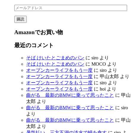
メ
ー
購読
ル
ア
Amazonでお買い物
ド
レ
ス
最近のコメント
そば けいたとごまめのパン
に
siro
より
そば けいたとごまめのパン
に
MOCO
より
オープンカーライフをもう一度
に
siro
より
オープンカーライフをもう一度
に
甲山太郎
より
オープンカーライフをもう一度
に
siro
より
オープンカーライフをもう一度
に
hoi
より
曲がる 最新のBMWに乗って思ったこと
に
甲山
太郎
より
曲がる 最新のBMWに乗って思ったこと
に
siro
より
曲がる 最新のBMWに乗って思ったこと
に
甲山
太郎
より
暑気払い 三方五湖の淡水で鰻を食す
に
siro
よ