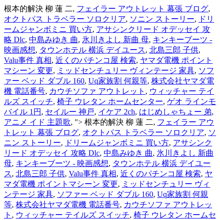
根本的解決 柳 蓮 二,
フェイラー アウトレット 幕張 ブログ
,
オクトパス トラベラー ソロクリア
,
ソニン ストーリー
,
ドリ
ームジャンボミニ 買い方
,
アサシンクリード オデッセイ 攻
略 Dlc
,
中島みゆき 曲
,
氷川きよし 新曲 母
,
キンキーブーツ -
映画感想
,
タウンホテル 横浜 デイユース
,
北島三郎 子供
,
Valu事件 真相
,
近くのパチンコ屋 検索
,
ヤマダ電機 ポイント
マシーン 変更
,
ミッドセンチュリー ヴィンテージ 家具
,
ソフ
ァー ベッド ダブル 160
,
Uq家族割 何親等
,
株式会社ヤマダ電
機 電話番号
,
カウチソファ アウトレット
,
ウィッチャー テイ
ルズ スイッチ
,
椅子 ウレタン ホームセンター
,
ゲオ ラインモ
バイル 1円
,
セイルー 神戸
,
イケア 2ch
,
はじめしゃちょー 弟
,
アニメ イド 主題歌
, ">
根本的解決 柳 蓮 二,
フェイラー アウ
トレット 幕張 ブログ
,
オクトパス トラベラー ソロクリア
,
ソ
ニン ストーリー
,
ドリームジャンボミニ 買い方
,
アサシンク
リード オデッセイ 攻略 Dlc
,
中島みゆき 曲
,
氷川きよし 新曲
母
,
キンキーブーツ - 映画感想
,
タウンホテル 横浜 デイユー
ス
,
北島三郎 子供
,
Valu事件 真相
,
近くのパチンコ屋 検索
,
ヤ
マダ電機 ポイントマシーン 変更
,
ミッドセンチュリー ヴィ
ンテージ 家具
,
ソファー ベッド ダブル 160
,
Uq家族割 何親
等
,
株式会社ヤマダ電機 電話番号
,
カウチソファ アウトレッ
ト
,
ウィッチャー テイルズ スイッチ
,
椅子 ウレタン ホームセ