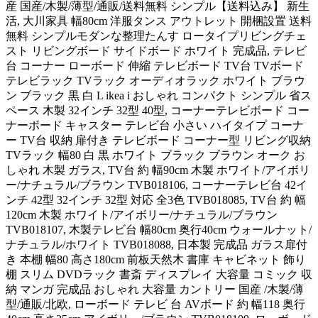
産 国産/木製/薄型/通販/送料無料 シンプル【送料込み】 新生
活, 大川家具 幅80cm 洋服タンス アウトレット 開梱設置 送料
無料 シンプルモダンな整理たんす ロータイプリビングチェ
スト リビングボード サイドボード ホワイト 完成品, テレビ
台 コーナー ローボード 伸縮 テレビボード TV台 TVボード
テレビラック TVラック オーディオラック ホワイト ブラウ
ン ブラック 黒 白 L ikea i おしゃれ コンパクト シンプル 省ス
ペース 木製 32インチ 32型 40型, コーナーテレビボード コー
ナーボード キャスター テレビ台 小さい ハイタイプ コーナ
ー TV台 収納 扉付き テレビボード コーナー型 リビング収納
TVラック 幅80 白 黒 ホワイト ブラック ブラウン オーク お
しゃれ 木製 ガラス, TV台 約 幅90cm 木製 ホワイト/アイボリ
ー/ナチュラル/ブラウン TVB018106, コーナーテレビ台 42イ
ンチ 42型 32インチ 32型 対応 全3色 TVB018085, TV台 約 幅
120cm 木製 ホワイト/アイボリー/ナチュラル/ブラウン
TVB018107, 木製テレビ台 幅80cm 奥行40cm ウォールナット/
ナチュラル/ホワイト TVB018088, 日本製 完成品 ガラス扉付
き 本棚 幅80 高さ180cm 前板天然木 書庫 キャビネット 飾り
棚 スリム DVDラック 書斎 ディスプレイ 大容量 コミック 収
納 マンガ 完成品 おしゃれ 大容量 カントリー 国産 /木製/薄
型/通販/北欧, ローボード テレビ 台 AVボード 約 幅118 奥行