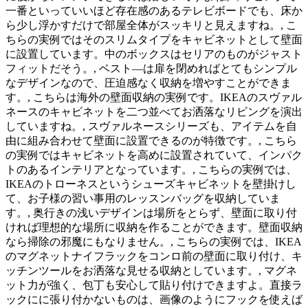
一番といっていいほど存在感のあるテレビボードでも、床か
ら少し浮かすだけで部屋全体がスッキリと見えますね。, こ
ちらの実例ではそのスリムタイプをキャビネットとして壁面
に設置しています。中のボックスはセリアのものがジャスト
フィットだそう。, ベスト―は扉を閉めればとてもシンプル
なデザインなので、圧迫感なく収納を増やすことができま
す。, こちらは海外の壁面収納の実例です。IKEAのスヴァル
ネースのキャビネットを二つ並べてお洒落なリビングを演出
していますね。, スヴァルネースシリーズも、アイテムを自
由に組み合わせて壁面に設置できるのが特徴です。, こちら
の実例ではキャビネットを高めに設置されていて、インパク
トのあるインテリアとなっています。, こちらの実例では、
IKEAのトローネスというシューズキャビネットを壁掛けし
て、お子様の習い事用のレッスンバッグを収納していま
す。, 奥行きの浅いデザインは場所をとらず、壁面に取り付
ければ理想的な場所に収納を作ることができます。壁面収納
なら掃除の邪魔にもなりません。, こちらの実例では、IKEA
のマグネットナイフラックをコンロ前の壁面に取り付け、キ
ッチンツールをお洒落な見せる収納としています。, マグネ
ット力が強く、包丁も安心して貼り付けできますよ。直接ラ
ックにに張り付かないものは、画像のようにフックを使えば