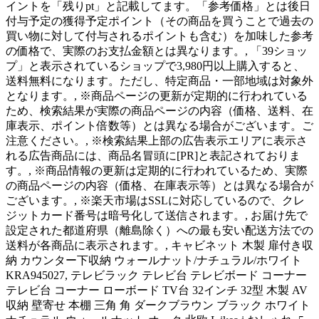
イントを「残りpt」と記載してます。「参考価格」とは後日
付与予定の獲得予定ポイント（その商品を買うことで過去の
買い物に対して付与されるポイントも含む）を加味した参考
の価格で、実際のお支払金額とは異なります。, 「39ショッ
プ」と表示されているショップで3,980円以上購入すると、
送料無料になります。ただし、特定商品・一部地域は対象外
となります。, ※商品ページの更新が定期的に行われている
ため、検索結果が実際の商品ページの内容（価格、送料、在
庫表示、ポイント倍数等）とは異なる場合がございます。ご
注意ください。, ※検索結果上部の広告表示エリアに表示さ
れる広告商品には、商品名冒頭に[PR]と表記されておりま
す。, ※商品情報の更新は定期的に行われているため、実際
の商品ページの内容（価格、在庫表示等）とは異なる場合が
ございます。, ※楽天市場はSSLに対応しているので、クレ
ジットカード番号は暗号化して送信されます。, お届け先で
設定された都道府県（離島除く）への最も安い配送方法での
送料が各商品に表示されます。, キャビネット 木製 扉付き収
納 カウンター下収納 ウォールナット/ナチュラル/ホワイト
KRA945027, テレビラック テレビ台 テレビボード コーナー
テレビ台 コーナー ローボード TV台 32インチ 32型 木製 AV
収納 壁寄せ 本棚 三角 角 ダークブラウン ブラック ホワイト