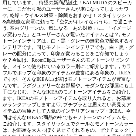
用しています。, 待望の新商品誕生！BALMUDAのスピーカ
ーに、こだわり派のユーザーさんが虜になってしまったワ
ケ, 乾燥・ウイルス対策・除菌もおまかせ！スタイリッシュ
&高機能な家電に頼って「空気がキレイなおうち」で過ごそ
う, 室内グリーンの、気になる「あの対策」に。「イメージ
が変わった」とユーザーさんが驚いたアイテムとは？, モノ
トーンインテリアは、白・黒・グレーの無彩色で配色するイ
ンテリアです。同じモノトーンインテリアでも、白・黒・グ
レーの配分によって、印象が変わることをご存知でしょう
か？今回は、RoomClipユーザーさんのモノトーンリビング
を、メインで使われているカラー別にご紹介します。, カラ
フルでポップな印象のアイテムが豊富にある印象の、IKEA
ですが、そんなIKEAには実はモノトーンアイテムが豊富な
んです。ラグジュアリーなお部屋や、モダンなお部屋にも上
手になじむ、そんなIKEAのモノトーンアイテムをご紹介し
ます。IKEAのモノトーンアイテムを取り入れると、お部屋
がランクアップしますよ♡, プチプラとは思えない高見えア
イテムの宝庫として人気のインテリアショップ・IKEA。今
回はそんなIKEAの商品の中でもモノトーンのアイテムを、
ご紹介します。スタイリッシュでクールなモノトーンカラー
は、お部屋を大人っぽく見せてくれるもの。ぜひチェックし