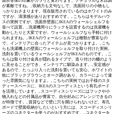
面所全体の印象がガラリと変わります。ナチュラルな木目調
が素敵ですね。, 収納力も文句なしで、洗面回りの小物もし
っかりおさまります。現在販売されているのはホワイトのみ
ですが、清潔感がありおすすめです。, こちらはモデルハウ
スの実例ですが、洗面所壁面にIKEAのウォールシェルフを
並べて設置。, 洗濯機周りにラックを設置するのは洗濯機を
動かしたりと大変ですが、ウォールシェルフなら手軽に付け
られますね。, IKEAのウォールシェルフは種類が豊富なの
で、インテリアに合ったアイテムが見つかりますよ。, こち
らも洗濯機上の壁面にウォールシェルフを取り付けた実例。
洗剤を置いているウォールシェルフがIKEAのものです。, こ
ちらは取り付け金具が隠れるタイプで、造り付けの棚のよう
に見せることができ、インテリアに馴染みます。, 安定感が
あるので、たっぷり入った洗剤を置いても安心。ホワイトの
他にブラックブラウンとオーク調があり、カラーによって違
った雰囲気になりますよ。, こちらの実例ではお子様のスタ
ディースペースに、IKEAのスコーディスという有孔ボード
を活用しています。, スコーディスシリーズにはフックや小
物入れなどの付属品が豊富で、自分好みにアレンジできるの
が特徴です。, 賃貸などで壁に穴を開けられないけど、有孔
ボードで壁面収納がしたいという方には、スコーディスシリ
ーズのコネクターを使うのがおすすめです。, コネクターを