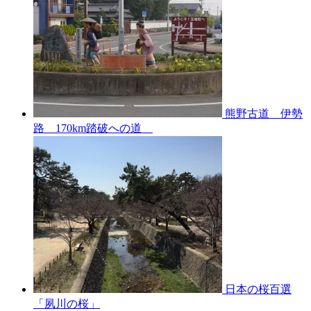
熊野古道 伊勢
路 170km踏破への道
日本の桜百選
「夙川の桜」