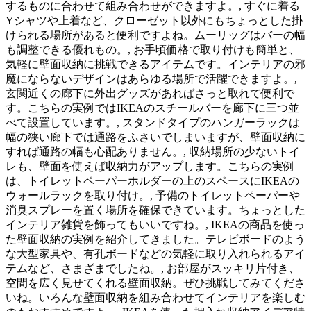
するものに合わせて組み合わせができますよ。, すぐに着る
Yシャツや上着など、クローゼット以外にもちょっとした掛
けられる場所があると便利ですよね。ムーリッグはバーの幅
も調整できる優れもの。, お手頃価格で取り付けも簡単と、
気軽に壁面収納に挑戦できるアイテムです。インテリアの邪
魔にならないデザインはあらゆる場所で活躍できますよ。,
玄関近くの廊下に外出グッズがあればさっと取れて便利で
す。こちらの実例ではIKEAのスチールバーを廊下に三つ並
べて設置しています。, スタンドタイプのハンガーラックは
幅の狭い廊下では通路をふさいでしまいますが、壁面収納に
すれば通路の幅も心配ありません。, 収納場所の少ないトイ
レも、壁面を使えば収納力がアップします。こちらの実例
は、トイレットペーパーホルダーの上のスペースにIKEAの
ウォールラックを取り付け。, 予備のトイレットペーパーや
消臭スプレーを置く場所を確保できています。ちょっとした
インテリア雑貨を飾ってもいいですね。, IKEAの商品を使っ
た壁面収納の実例を紹介してきました。テレビボードのよう
な大型家具や、有孔ボードなどの気軽に取り入れられるアイ
テムなど、さまざまでしたね。, お部屋がスッキリ片付き、
空間を広く見せてくれる壁面収納。ぜひ挑戦してみてくださ
いね。いろんな壁面収納を組み合わせてインテリアを楽しむ