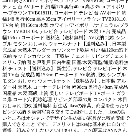
40cm 高さ35cm アイボリー/ブラウン TVB018109, ローボード
テレビ 台 AVボード 約 幅176 奥行40cm 高さ35cm アイボリ
ー/ブラウン TVB018111, ローボード テレビ 台 AVボード 約
幅148 奥行40cm 高さ35cm アイボリー/ブラウン TVB018110,
TV台 約 幅150cm 木製 ホワイト/アイボリー/ナチュラル/ブラ
ウン TVB018108, テレビ台 テレビボード 木製 TV台 完成品
幅153cm ローボード 送料込【送料無料】AV収納 北欧 シン
プル モダン おしゃれ ウォールナット【送料込み】, 日本製
完成品 天然木アルダー カウンター下収納 引戸 幅120cm窓下
収納 キッチンカウンター下収納 チェスト リビングチェスト
スリム収納 引き戸引戸 国内生産 国産/木製/薄型/通販/送料無
料 チェスト【送料込み】 新生活, テレビ台 テレビボード 木
製 TV台 完成品 幅153cm ローボード AV収納 北欧 シンプル
モダン おしゃれ ウォールナット【送料込み】, 日本製 アル
ダー材 天然木 コーナーテレビ台 幅90cm 奥行き48cm 完成品
国産品 木製 高級 上質 美しい テレビボード TVボード ガラ
ス扉 コード穴 配線処理 リビング 部屋の角 コンパクト 木目
おしゃれ 北欧 送料無料 新生活. ikeaの家具、商品を使ったリ
ビング収納 を実例写真を交えてご紹介しました。 ikeaの良
いところはオシャレでデザイン生の高い家具が比較的安価で
購入できること です。 デメリットはikeaは基本的に自分で
運搬、組み立てしないといけません。 この写真はAYNさん