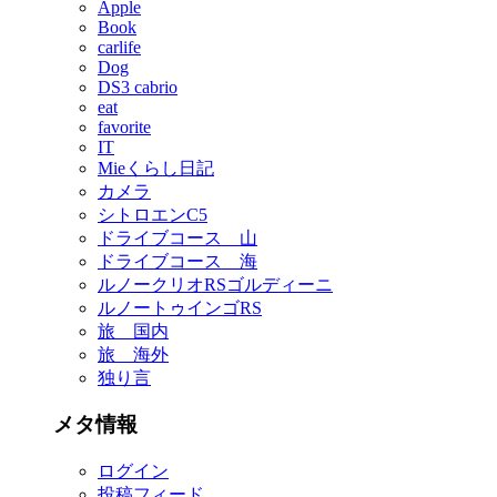
Apple
Book
carlife
Dog
DS3 cabrio
eat
favorite
IT
Mieくらし日記
カメラ
シトロエンC5
ドライブコース 山
ドライブコース 海
ルノークリオRSゴルディーニ
ルノートゥインゴRS
旅 国内
旅 海外
独り言
メタ情報
ログイン
投稿フィード