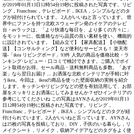
が2019年01月13日12時54分19秒に投稿された写真です。リビ
ング，Francfranc，テレビボード，IKEA，シンプルなどのタ
グが紐付けられています。 2人がいいねと言っています。 世
界中にファンを持つ北欧スウェーデン発のイケアのテレビ
台・avラックは、「より快適な毎日を、より多くの方々に」
をモットーに、低価格ながら品質の良い素材を使い、機能的
に設計されています。【組み立て】【家具配送】【小物配
送】【コンサルティング】など便利なサービスも！ 楽天市
場-「ikea リビングボード」93件 人気の商品を価格比較・ラ
ンキング･レビュー・口コミで検討できます。ご購入でポイ
ント取得がお得。セール商品・送料無料商品も多数。「あす
楽」なら翌日お届け … お洒落な北欧インテリアが手軽に叶
うikea。今回は、ikeaの商品を使った壁面収納の実例を紹介
します。キッチンやリビングなどの壁を有効活用して、お部
屋をスッキリとお洒落にしてみませんか？ぜひインテリアの
参考にしてくださいね この写真はAYNさんが2019年01月13
日12時54分19秒に投稿された写真です。リビング，
Francfranc，テレビボード，IKEA，シンプルなどのタグが紐
付けられています。2人がいいねと言っています。AYNさん
は25枚の写真を投稿しており、DIY，子供のいる暮らし，リ
メイクシート，リメイク，収納アイデアなどのタグをよく使