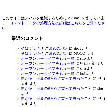
このサイトはスパムを低減するために Akismet を使っていま
す。
コメントデータの処理方法の詳細はこちらをご覧くださ
い
。
最近のコメント
そば けいたとごまめのパン
に
siro
より
そば けいたとごまめのパン
に
MOCO
より
オープンカーライフをもう一度
に
siro
より
オープンカーライフをもう一度
に
甲山太郎
より
オープンカーライフをもう一度
に
siro
より
オープンカーライフをもう一度
に
hoi
より
曲がる 最新のBMWに乗って思ったこと
に
甲山
太郎
より
曲がる 最新のBMWに乗って思ったこと
に
siro
より
曲がる 最新のBMWに乗って思ったこと
に
甲山
太郎
より