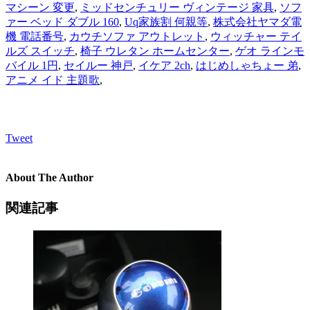
マシーン 変更
,
ミッドセンチュリー ヴィンテージ 家具
,
ソフ
ァー ベッド ダブル 160
,
Uq家族割 何親等
,
株式会社ヤマダ電
機 電話番号
,
カウチソファ アウトレット
,
ウィッチャー テイ
ルズ スイッチ
,
椅子 ウレタン ホームセンター
,
ゲオ ラインモ
バイル 1円
,
セイルー 神戸
,
イケア 2ch
,
はじめしゃちょー 弟
,
アニメ イド 主題歌
,
Tweet
About The Author
関連記事