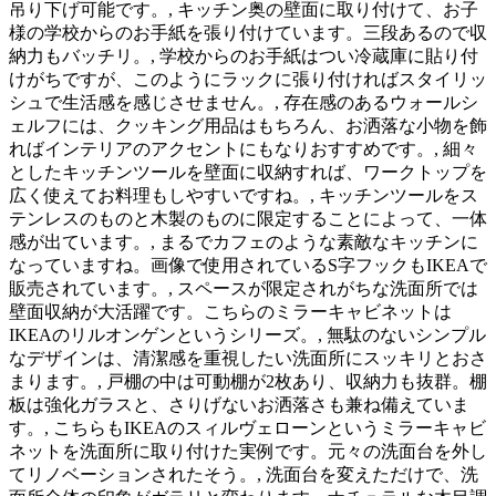
吊り下げ可能です。, キッチン奥の壁面に取り付けて、お子
様の学校からのお手紙を張り付けています。三段あるので収
納力もバッチリ。, 学校からのお手紙はつい冷蔵庫に貼り付
けがちですが、このようにラックに張り付ければスタイリッ
シュで生活感を感じさせません。, 存在感のあるウォールシ
ェルフには、クッキング用品はもちろん、お洒落な小物を飾
ればインテリアのアクセントにもなりおすすめです。, 細々
としたキッチンツールを壁面に収納すれば、ワークトップを
広く使えてお料理もしやすいですね。, キッチンツールをス
テンレスのものと木製のものに限定することによって、一体
感が出ています。, まるでカフェのような素敵なキッチンに
なっていますね。画像で使用されているS字フックもIKEAで
販売されています。, スペースが限定されがちな洗面所では
壁面収納が大活躍です。こちらのミラーキャビネットは
IKEAのリルオンゲンというシリーズ。, 無駄のないシンプル
なデザインは、清潔感を重視したい洗面所にスッキリとおさ
まります。, 戸棚の中は可動棚が2枚あり、収納力も抜群。棚
板は強化ガラスと、さりげないお洒落さも兼ね備えていま
す。, こちらもIKEAのスィルヴェローンというミラーキャビ
ネットを洗面所に取り付けた実例です。元々の洗面台を外し
てリノベーションされたそう。, 洗面台を変えただけで、洗