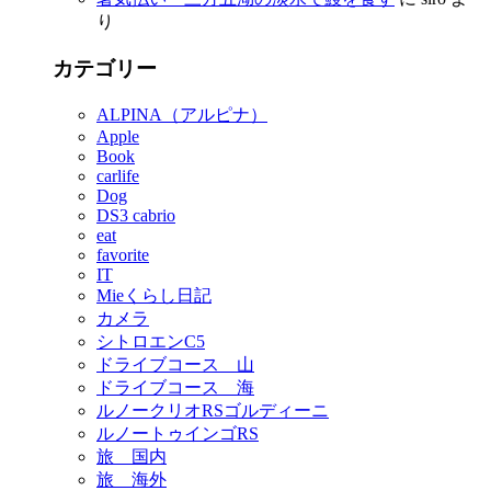
り
カテゴリー
ALPINA（アルピナ）
Apple
Book
carlife
Dog
DS3 cabrio
eat
favorite
IT
Mieくらし日記
カメラ
シトロエンC5
ドライブコース 山
ドライブコース 海
ルノークリオRSゴルディーニ
ルノートゥインゴRS
旅 国内
旅 海外