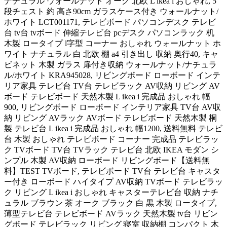
ナチュラル ウォールナット オーク 北欧 L ikea i おしゃれ, 5
段チェスト 約 高さ90cm ガラスケース付き ウォールナット/
ホワイト LCT001171, テレビボード パソコンデスク テレビ
台 tv台 tvボード 伸縮テレビ台 pcデスク パソコンラック 机
木製 ロータイプ l字型 コーナー おしゃれ ウォールナット ホ
ワイト ナチュラル 白 北欧 棚 a4 引き出し 収納 奥行40, キャ
ビネット 木製 ガラス 扉付き収納 ウォールナット/ナチュラ
ル/ホワイト KRA945028, リビングボード ローボード インテ
リア家具 テレビ台 TV台 テレビラック AV収納 リビング AV
ボード テレビボード 天然木製 L ikea i 完成品 おしゃれ 幅
900, リビングボード ローボード インテリア家具 TV台 AV収
納 リビング AVラック AVボード テレビボード 天然木製 桐
製 テレビ台 L ikea i 完成品 おしゃれ 幅1200, 送料無料 テレビ
台 木製 おしゃれ テレビボード コーナー 完成品 テレビラッ
ク TVボード TV台 TVラック テレビ台 北欧 IKEA モダン シ
ンプル 木製 AV収納 ローボード リビングボード【送料無
料】TEST TVボード, テレビボード TV台 テレビ台 キャスタ
ー付き ローボード ハイタイプ AV収納 TVボード テレビラッ
ク リビング L ikea i おしゃれ キャスターテレビ台 収納 ナチ
ュラル ブラウン 茶 オーク ブラック 白 黒 木製 ロータイプ,
薄型テレビ台 テレビボード AVラック 天然木製 tv台 リビン
グボード テレビラック リビング 寝室 収納棚 コンパクト 木