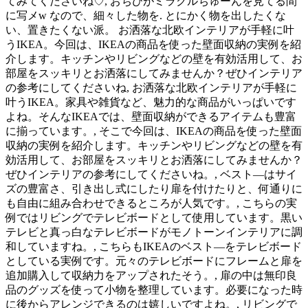
てみてくださいね♡, おちびがミラクルちゅーんを見てる間
に写メw なので、細々した物を. とにかく物を出したくな
い、置きたくない派。 お洒落な北欧インテリアが手軽に叶
うIKEA。今回は、IKEAの商品を使った壁面収納の実例を紹
介します。キッチンやリビングなどの壁を有効活用して、お
部屋をスッキリとお洒落にしてみませんか？ぜひインテリア
の参考にしてくださいね, お洒落な北欧インテリアが手軽に
叶うIKEA。家具や雑貨など、魅力的な商品がいっぱいです
よね。そんなIKEAでは、壁面収納ができるアイテムも豊富
に揃っています。, そこで今回は、IKEAの商品を使った壁面
収納の実例を紹介します。キッチンやリビングなどの壁を有
効活用して、お部屋をスッキリとお洒落にしてみませんか？
ぜひインテリアの参考にしてくださいね。, ベスト―はサイ
ズの豊富さ、引き出し式にしたり扉を付けたりと、何通りに
も自由に組み合わせできるところが人気です。, こちらの実
例ではリビングでテレビボードとして使用しています。黒い
テレビと真っ白なテレビボードがモノトーンインテリアに調
和していますね。, こちらもIKEAのベスト―をテレビボード
としている実例です。元々のテレビボードにフレームと扉を
追加購入して収納力をアップされたそう。, 扉の中は無印良
品のグッズを使って小物を整理しています。必要になった時
に後からアレンジできるのは嬉しいですよね。, リビングで