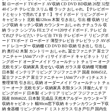
製 ローボード TVボード AV収納 CD DVD BD収納 26型 32型
40インチ テレビ台 スリム 棚 ラック おしゃれ, 【テレビボー
ドとセットで売れてます！】 サイドボード リビングボード
キャビネット 北欧 幅120cm 木製 引き出し 引出 棚 収納 リビ
ング収納 キッチン収納 カウンター おしゃれ ナチュラル 収
納 ラック シンプル FEエフイー120サイドボード, テレビ 台
てれび テレビだい テレビ台 TV台 テレビボード リビングボ
ード TVボード ローボード 薄型テレビ台 テレビラック AVボ
ード レコーダー 収納棚 CD DVD BD 収納 引き出し 引出し
約 奥行42 木製 カントリー おしゃれ, 冨士ファニチア 富士フ
ァニチャー [Ahti/アハティ] サイドボード キャビネット リビ
ングボード オーダーメイド ウォールナット チェリー オーク
北欧モダン 収納家具 見せない収納 ガラス扉 収納棚 可動棚
日本製 インテリア リビング フジファニチア 国産 B08451Z,
冨士ファニチア 富士ファニチャー [Ahti/アハティ] チェスト
整理箪笥 引き出し収納 オーダーメイド ウォールナット チェ
リー オーク 北欧モダン 収納家具 衣類タンス 洋服たんす リ
ビングボード 日本製 インテリア リビング フジファニチア
国産 B08462Z, 日本製 完成品 天然木アルダー カウンター下
収納キャビネット 幅90cm窓下収納 キッチンカウンター下収
納 食器棚 リビングボード ミストガラス 引き戸引戸 国内生