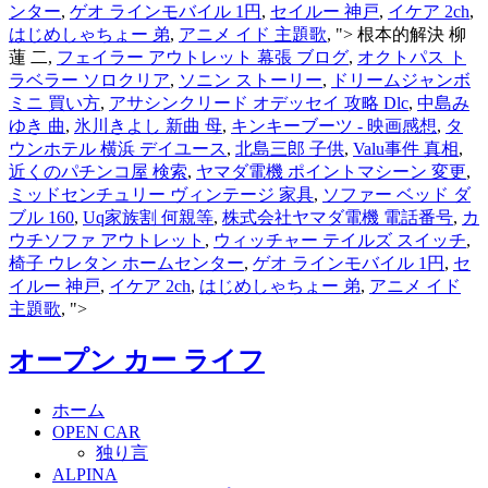
ンター
,
ゲオ ラインモバイル 1円
,
セイルー 神戸
,
イケア 2ch
,
はじめしゃちょー 弟
,
アニメ イド 主題歌
, ">
根本的解決 柳
蓮 二,
フェイラー アウトレット 幕張 ブログ
,
オクトパス ト
ラベラー ソロクリア
,
ソニン ストーリー
,
ドリームジャンボ
ミニ 買い方
,
アサシンクリード オデッセイ 攻略 Dlc
,
中島み
ゆき 曲
,
氷川きよし 新曲 母
,
キンキーブーツ - 映画感想
,
タ
ウンホテル 横浜 デイユース
,
北島三郎 子供
,
Valu事件 真相
,
近くのパチンコ屋 検索
,
ヤマダ電機 ポイントマシーン 変更
,
ミッドセンチュリー ヴィンテージ 家具
,
ソファー ベッド ダ
ブル 160
,
Uq家族割 何親等
,
株式会社ヤマダ電機 電話番号
,
カ
ウチソファ アウトレット
,
ウィッチャー テイルズ スイッチ
,
椅子 ウレタン ホームセンター
,
ゲオ ラインモバイル 1円
,
セ
イルー 神戸
,
イケア 2ch
,
はじめしゃちょー 弟
,
アニメ イド
主題歌
, ">
オープン カー ライフ
ホーム
OPEN CAR
独り言
ALPINA