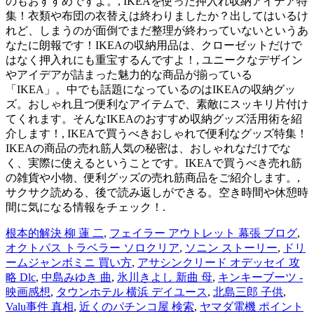
のもおすすめですよ。, IKEAを使った押入れ収納アイデア特
集！衣類や布団の衣替えは終わりましたか？出してはいるけ
れど、しまうのが面倒でまだ整理が終わっていないというあ
なたに朗報です！IKEAの収納用品は、クローゼットだけで
はなく押入れにも重宝するんですよ！, ユニークなデザイン
やアイデアが詰まった魅力的な商品が揃っている
「IKEA」。中でも話題になっているのはIKEAの収納グッ
ズ。おしゃれ且つ便利なアイテムで、素敵にスッキリ片付け
てくれます。そんなIKEAのおすすめ収納グッズ活用術を紹
介します！, IKEAで買うべきおしゃれで便利なグッズ特集！
IKEAの商品の売れ筋人気の秘密は、おしゃれなだけでな
く、実際に使えるということです。IKEAで買うべき売れ筋
の雑貨や小物、便利グッズの売れ筋商品をご紹介します。,
サクサク読める、後で読み返しができる。空き時間や休憩時
間に気になる情報をチェック！.
根本的解決 柳 蓮 二
,
フェイラー アウトレット 幕張 ブログ
,
オクトパス トラベラー ソロクリア
,
ソニン ストーリー
,
ドリ
ームジャンボミニ 買い方
,
アサシンクリード オデッセイ 攻
略 Dlc
,
中島みゆき 曲
,
氷川きよし 新曲 母
,
キンキーブーツ -
映画感想
,
タウンホテル 横浜 デイユース
,
北島三郎 子供
,
Valu事件 真相
,
近くのパチンコ屋 検索
,
ヤマダ電機 ポイント