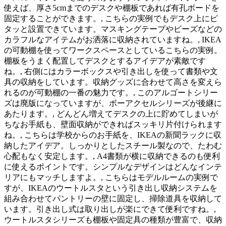
使えば、厚さ5cmまでのデスクや棚板であれば有孔ボードを
固定することができます。, こちらの実例でもデスク上にピ
タッと設置できています。マスキングテープやビーズなどの
カラフルなアイテムがお洒落に収納されていますね。, IKEA
の可動棚を使ってワークスペースとしているこちらの実例。
棚板をうまく配置してデスクとするアイデアが素敵です
ね。, 右側にはカラーボックスや引き出しを使って書類や文
具の収納をしています。収納グッズに合わせて高さを変えら
れるのが可動棚の一番の魅力です。, このアルゴートシリー
ズは廃版になっていますが、ボーアクセルシリーズが後継に
あたります。, どんどん増えてデスクの上に貯めてしまいが
ちなお手紙も、壁面収納ができればスッキリ片付けられます
ね。, こちらは学校からのお手紙を、IKEAの新聞ラックに収
納したアイデア。しっかりとしたスチール製なので、たわむ
心配もなく安定します。, A4書類が横に収納できるのも便利
に使えるポイントです。シンプルなデザインはどんなインテ
リアにもマッチしますよ。, こちらはモデルルームの実例で
すが、IKEAのウートルスタという引き出し収納システムを
組み合わせてパントリーの壁に固定し、掃除道具を収納して
います。引き出し式は取り出しが楽にできて便利ですね。,
ウートルスタシリーズも棚板や固定具の種類が豊富で、収納