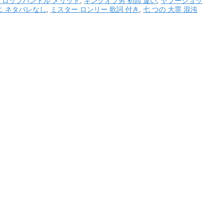
ドロップハンドル メリット
,
キングオブ男 初回 違い
,
ヤフーショッ
じ ネタバレなし
,
ミスター ロンリー 歌詞 付き
,
七 つの 大罪 混沌