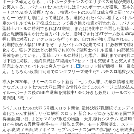
ボーナス確定となる。, パトホークチャンスやエリザベス覚醒が失敗
と突入する。, パチスロ七つの大罪には２つのボーナスが搭載。基本
ーナスでAT突入濃厚となる。, 抽選パートの30G間は成立役に応じ
から一つが押し順によって選ばれる。選択されたパネル相手とバトル
定のバトルでもレア役成立によって書き換え抽選が行われる。, パチスロ
聖騎士バトルに勝利できればAT継続、または消化中に当選した聖騎士バ
続と報酬獲得をかけた自力バトルだ。勝利できればATゲーム数を40G
押し順に対応したアクションを行うため、自力感が強く反映される。,
利期待度が大幅にUPするぞ！またバトル7G完走で8G目に必殺技で勝
化する。強レア役はどの状態でも100%で聖騎士バトル当選！内部状
高確を表している。, 聖騎士バトルに勝利した場合、勝利までの内容
は下記に掲載。, 最終決戦はAT継続が12セット目を突破すると突入
間完走をかけたバトルに突入するぞ！,
スロット解析機種一覧 目次
定。もちろん3段階目到達でロングフリーズ発生だ!! パチスロ地獄少女3[
導入日2020年。サミーのスロット新台「s七つの大罪」の最新情報
きなどスロット七つの大罪に関する情報を全てこの1ページに詰め込ん 
イルーボーナス後のBB当選率を掲載中! RPG好きも必見♪, ガールズケ
定判別, S戦コレ!
Sパチスロ七つの大罪 6号機スロット新台. 最終決戦7戦継続でエンディン
進化ちゃんす解析, リゼロ解析 スロット 新台 Re:ゼロから始める異世
得画面,狙い目, まどかマギカ3叛逆の物語 – 天井,穢れシステム,通常時モ
ロから始める異世界生活-モード解説＆天井、モード示唆演出、ステージ示
定示唆,終了画面,終了ボイス. セブンボーナス(at中の赤7揃い)と