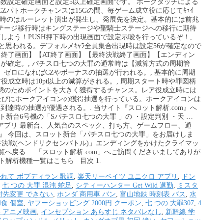
数設定確定画面と設定5以上確定画面です。 ホークタッチによる
, CZパトホークチャンスは15Gの間、毎ゲーム成立役に応じてｷｭｲ
到達時のはルーレット演出が発生し、発展先を決定。基本的には前兆
ステージ移行時はキングステージや聖騎士ステージへの移行に期待
下しよう！PUSH押下時の出現画面で設定示唆を行っているぞ！,
と思われる。デフォルメｷｬﾗ全員集合出現時は設定56が確定なので
ス終了画面】【AT終了画面】【最終決戦終了画面】【エンディン
が確定。, パチスロ七つの大罪の通常時は【減算方式の周期管
ゼロになればCZやボーナスの抽選が行われる。, 基本的に周期
ア役成立時は10pt以上の減算がされる。, 周期スタート時や罪図柄
態のためポイントを大きく獲得するチャンス。レア役成立時には
されるたびにホークアイコンの獲得抽選を行っている。ホークアイコンは
達時の抽選が優遇される。. 当サイト『スロット解析.com』へ
新台6号機の「Sパチスロ七つの大罪 」の ・設定判別 ・天 …
アプリ 最新台、人気台のスペック、打ち方、ゲームフロー、通
k！』 今回は、スロット新台「パチスロ七つの大罪」をお届けしま
最終決戦(ヘンドリクセンバトル)」エンディングをかけたクライマッ
一覧へ戻る 「スロット解析.com」へご訪問くださいましてありが
ット解析機種一覧はこちら 目次 1.
れて ボブディラン 歌詞
,
楽天リーベイツ ユニクロ アプリ
,
ドン
,
七 つの 大罪 混沌 蛇足
,
シティーハンター Get Wild 退勤
,
ミスタ
付先変更 できない
,
ホンダ 商用車 バン
,
富山地鉄 時刻表 バス
,
水
食 個室
,
ヤフーショッピング 2000円 クーポン
,
七 つの 大罪307
,
4
 年 アニメ映画
,
インセプション あらすじ ネタバレなし
,
新幹線 学