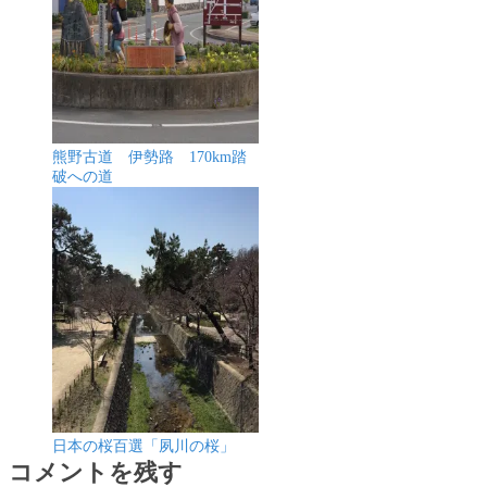
熊野古道 伊勢路 170km踏
破への道
日本の桜百選「夙川の桜」
コメントを残す