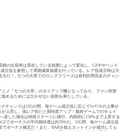
図柄の出現率は滞在している状態によって変化し、CZ中やヘンド
ム成立役を参照して周期減算抽選を行っている。レア役成立時は大
性大だ！, 七つの大罪でのロングフリーズは有利区間完走のチャン
.
気アニメ『七つの大罪』のタイアップ機となっており、ファン待望
に進めるためには欠かせない役割を果たしている。
ークチャンスは15Gの間、毎ゲーム成立役に応じてｷｭｲﾝ％の上乗せ
％が上昇し、強レア役だと期待度アップ！最終ゲームでのキュイ
へ達した場合は特殊ステージに移行。内部的に150%まで上昇する
CZでボーナスの平均期待度は約70%だ。15G間、毎ゲーム成立役
役でボーナス確定だ！また、BARを狙えカットインが成功しても