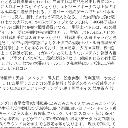
したときは特殊抽選が行われ、当選すれば前兆を経由し再度CZへ
的に大罪ボーナスがメインとなり、エピソードボーナスは上位のボ
てパネル昇格抽選が行われる。抽選パート最終ゲームで3つのパネル
パートに突入。勝利できればAT突入となる。また内部的に負け確
七つの大罪のATは40GのSTタイプとなっており、40G終了後の
トルに勝利で継続+報酬獲得となる。, 聖騎士バトルは、ATの継
再セットし更に報酬獲得の抽選も行う。聖騎士バトルは1stナビの
 各対戦相手には因縁キャラがおり、対戦相手が因縁キャラだと勝
利だ！, AT中は内部状態により各小役での聖騎士バトル当選率が変
態は背景によって示唆されており、昼＝通常、夕方＝高確、夜=超
によって報酬が変化。（ガルパンと同じようなシステム）報酬内容
するループ率タイプのATだ。最終決戦を7セット継続させると有利区
 1. パチスロ七つの大罪のリールロック発生時はレア役以上が確
…], ≫戦コレ!
を随時更新！天井・スペック・導入日・設定判別・有利区間・やめど
… 11/21更新：ここだけの限定情報！設定差のある小役確率とア
イリンG1(GI)フェアリーグランプリ-終了画面ボイス,競争得点,設
グ!? [泰平女君]徳川家康-CZみこみこちゃんす,みこみこライブ,
界生活-設定判別,設定示唆演出,終了画面,狙い目ゾーン ,ポイント獲
ード,CZ突入率,小役確率,スペック, リゼロ スロット 新台 Re:ゼ
唆内容, まどかマギカ3叛逆の物語- 設定6データ,設定判別,設
最終決戦のラウンド開始画面でも設定示唆があります。 現状で判明して