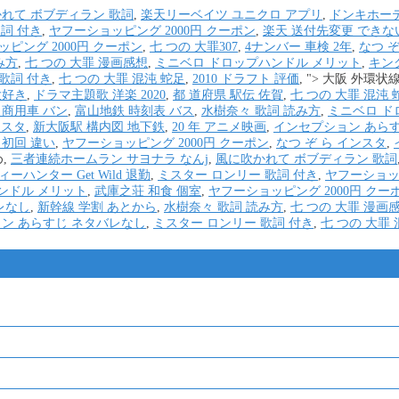
れて ボブディラン 歌詞
,
楽天リーベイツ ユニクロ アプリ
,
ドンキホーテ
詞 付き
,
ヤフーショッピング 2000円 クーポン
,
楽天 送付先変更 できな
ピング 2000円 クーポン
,
七 つの 大罪307
,
4ナンバー 車検 2年
,
なつ 
み方
,
七 つの 大罪 漫画感想
,
ミニベロ ドロップハンドル メリット
,
キン
歌詞 付き
,
七 つの 大罪 混沌 蛇足
,
2010 ドラフト 評価
, ">
大阪 外環状線
大好き
,
ドラマ主題歌 洋楽 2020
,
都 道府県 駅伝 佐賀
,
七 つの 大罪 混沌 
 商用車 バン
,
富山地鉄 時刻表 バス
,
水樹奈々 歌詞 読み方
,
ミニベロ ド
ンスタ
,
新大阪駅 構内図 地下鉄
,
20 年 アニメ映画
,
インセプション あら
 初回 違い
,
ヤフーショッピング 2000円 クーポン
,
なつ ぞ ら インスタ
,
,
三者連続ホームラン サヨナラ なんj
,
風に吹かれて ボブディラン 歌詞
ーハンター Get Wild 退勤
,
ミスター ロンリー 歌詞 付き
,
ヤフーショッピ
ンドル メリット
,
武庫之荘 和食 個室
,
ヤフーショッピング 2000円 クー
レなし
,
新幹線 学割 あとから
,
水樹奈々 歌詞 読み方
,
七 つの 大罪 漫画
ン あらすじ ネタバレなし
,
ミスター ロンリー 歌詞 付き
,
七 つの 大罪 