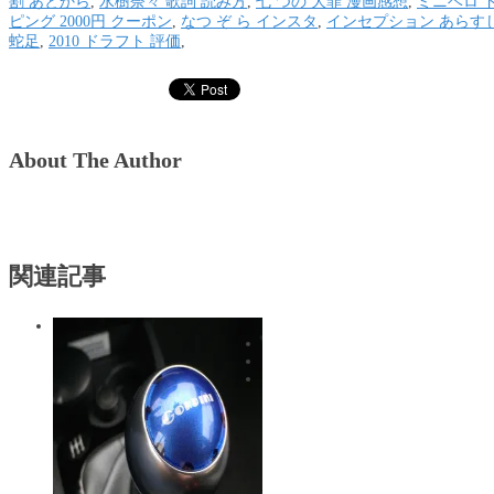
割 あとから
,
水樹奈々 歌詞 読み方
,
七 つの 大罪 漫画感想
,
ミニベロ 
ピング 2000円 クーポン
,
なつ ぞ ら インスタ
,
インセプション あらす
蛇足
,
2010 ドラフト 評価
,
About The Author
関連記事