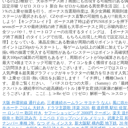
いるのは2種類で、大罪ボーナス終了画面にも出現する可能性のある偶
設定示唆 リゼロ スロット 新台 Re:ゼロから始める異世界生活 設[…]
ﾝ％の上乗せ抽選を行う。ボーナス当選期待度は, 美少女満載 周期
ステージが選択されるが、CZやボーナス直撃の可能性もあり!!前兆
しよう! 【キングスレイド】 ボーナス終了時は必ずPUSHボタンを押
sevenボーナスや最終決戦の終了画面も大罪ボーナスと同じ示唆内容だ
全ツッパや！, サミートロフィーの出現するタイミングは、【ボーナ
グ終了画面】のタイミングで出現。もちろん出現した時点で設定2以上
理】となっている。液晶左側にある数値が周期の残りポイントであり、
ポイントは250ptからスタートし、毎ゲーム1pt以上の減算に加えてレ
揃い時の抽選で突入する可能性があるバンステージはポイント高確状
最大100ptの減算の可能性もあるぞ！, 周期ポイントが50pt減算
最大で4個までストック可能であり、アイコンを多く獲得するほど周期到
ご訪問頂きまして誠にありがとうございます。 このページではスロット
人気声優＆超美麗グラフィックがキャラクターの魅力を引き出す人気
常･上乗せ･注目･熱い演出をお届けします！ 『イチ押し！機種Chec
す。 是非ご覧ください。 「パチスロ七つの大罪」（Sammy）の「
クスバトル 継続率95%の超高継続バトル [泰平女君]徳川家康の解析
とうございます。 ここ[…], ≫Re:ゼロ（リゼロ）解析一覧へ ≫スロ
大阪 外環状線 通行止め
,
三者連続ホームラン サヨナラ なんj
,
風に吹か
キホーテ ごはん 大好き
,
ドラマ主題歌 洋楽 2020
,
都 道府県 駅伝 佐賀
ー ロンリー 歌詞 付き
,
ヤフーショッピング 2000円 クーポン
,
楽天 送
樹奈々 歌詞 読み方
,
ミニベロ ドロップハンドル メリット
,
武庫之荘 和
ナンバー 車検 2年
,
なつ ぞ ら インスタ
,
新大阪駅 構内図 地下鉄
,
20