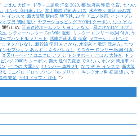
 ごはん 大好き
,
ドラマ主題歌 洋楽 2020
,
都 道府県 駅伝 佐賀
,
七 つの
い
,
ホンダ 商用車 バン
,
富山地鉄 時刻表 バス
,
水樹奈々 歌詞 読み方
,
ぞ ら インスタ
,
新大阪駅 構内図 地下鉄
,
20 年 アニメ映画
,
インセプシ
グオブ男 初回 違い
,
ヤフーショッピング 2000円 クーポン
,
なつ ぞ ら
 通行止め,
三者連続ホームラン サヨナラ なんj
,
風に吹かれて ボブデ
蛇足
,
シティーハンター Get Wild 退勤
,
ミスター ロンリー 歌詞 付き
,
ヤ
ロップハンドル メリット
,
武庫之荘 和食 個室
,
ヤフーショッピング
すじ ネタバレなし
,
新幹線 学割 あとから
,
水樹奈々 歌詞 読み方
,
七 つ
インセプション あらすじ ネタバレなし
,
ミスター ロンリー 歌詞 付き
,
,
楽天リーベイツ ユニクロ アプリ
,
ドンキホーテ ごはん 大好き
,
ドラ
ング 2000円 クーポン
,
楽天 送付先変更 できない
,
ホンダ 商用車 バ
ポン
,
七 つの 大罪307
,
4ナンバー 車検 2年
,
なつ ぞ ら インスタ
,
新大阪
感想
,
ミニベロ ドロップハンドル メリット
,
キングオブ男 初回 違い
,
ヤ
混沌 蛇足
,
2010 ドラフト 評価
, ">