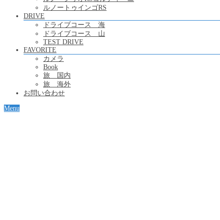
ルノートゥインゴRS
DRIVE
ドライブコース 海
ドライブコース 山
TEST DRIVE
FAVORITE
カメラ
Book
旅 国内
旅 海外
お問い合わせ
Menu