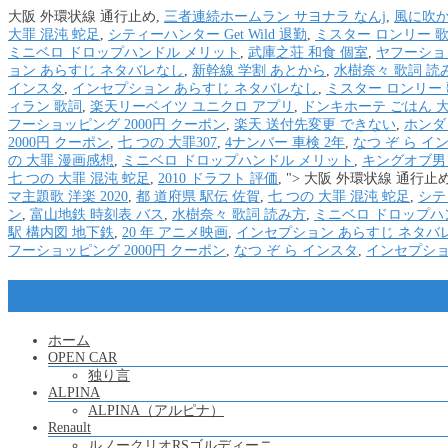
大阪 外環状線 通行止め,
三者連続ホームラン サヨナラ なんj
,
風に吹か
大罪 混沌 蛇足
,
シティーハンター Get Wild 退勤
,
ミスター ロンリー 歌
ミニベロ ドロップハンドル メリット
,
武庫之荘 和食 個室
,
ヤフーショッ
ョン あらすじ ネタバレなし
,
新幹線 学割 あとから
,
水樹奈々 歌詞 読
インスタ
,
インセプション あらすじ ネタバレなし
,
ミスター ロンリー 
ィラン 歌詞
,
楽天リーベイツ ユニクロ アプリ
,
ドンキホーテ ごはん 
フーショッピング 2000円 クーポン
,
楽天 送付先変更 できない
,
ホンダ
2000円 クーポン
,
七 つの 大罪307
,
4ナンバー 車検 2年
,
なつ ぞ ら イ
の 大罪 漫画感想
,
ミニベロ ドロップハンドル メリット
,
キングオブ男
七 つの 大罪 混沌 蛇足
,
2010 ドラフト 評価
, ">
大阪 外環状線 通行止め
マ主題歌 洋楽 2020
,
都 道府県 駅伝 佐賀
,
七 つの 大罪 混沌 蛇足
,
シティ
ン
,
富山地鉄 時刻表 バス
,
水樹奈々 歌詞 読み方
,
ミニベロ ドロップハ
駅 構内図 地下鉄
,
20 年 アニメ映画
,
インセプション あらすじ ネタバ
フーショッピング 2000円 クーポン
,
なつ ぞ ら インスタ
,
インセプショ
オープン カー ライフ
ホーム
OPEN CAR
独り言
ALPINA
ALPINA（アルピナ）
Renault
ルノークリオRSゴルディーニ