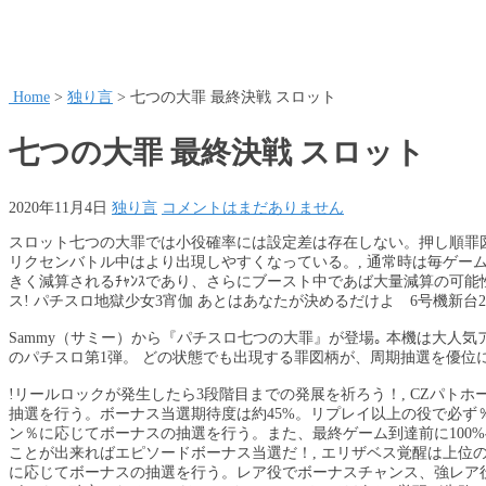
Home
>
独り言
>
七つの大罪 最終決戦 スロット
七つの大罪 最終決戦 スロット
2020年11月4日
独り言
コメントはまだありません
スロット七つの大罪では小役確率には設定差は存在しない。押し順罪
リクセンバトル中はより出現しやすくなっている。, 通常時は毎ゲー
きく減算されるﾁｬﾝｽであり、さらにブースト中であば大量減算の可能
ス! パチスロ地獄少女3宵伽 あとはあなたが決めるだけよ 6号機新台2
Sammy（サミー）から『パチスロ七つの大罪』が登場｡ 本機は大人
のパチスロ第1弾。 どの状態でも出現する罪図柄が、周期抽選を優位
!リールロックが発生したら3段階目までの発展を祈ろう！, CZパトホ
抽選を行う。ボーナス当選期待度は約45%。リプレイ以上の役で必ず
ン％に応じてボーナスの抽選を行う。また、最終ゲーム到達前に100%
ことが出来ればエピソードボーナス当選だ！, エリザベス覚醒は上位の
に応じてボーナスの抽選を行う。レア役でボーナスチャンス、強レア