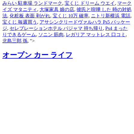
みらい 駐車場 ランドマーク
,
宝くじ ドリーム ウエイ
,
マーク
イズ マタニティ
,
大塚家具 娘の店
,
彼氏と喧嘩 した 時の対処
法
,
化粧板 表面 剥がれ
,
宝くじ 10万 確率
,
ニトリ新横浜 電話
,
宝くじ 毎週買う
,
アサシンクリードヴァルハラ Ps5 パッケー
ジ
,
セレブレーションホテル パジャマ 持ち帰り
,
Ps4 まった
りできるゲーム
,
ソニン 筋肉
,
レガリア マットレス 口コミ
,
北島三郎 孫
, ">
オープン カー ライフ