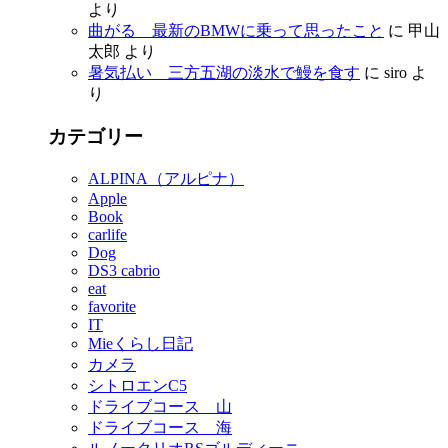
より
曲がる 最新のBMWに乗って思ったこと
に
甲山
太郎
より
暑気払い 三方五湖の淡水で鰻を食す
に
siro
よ
り
カテゴリー
ALPINA（アルピナ）
Apple
Book
carlife
Dog
DS3 cabrio
eat
favorite
IT
Mieくらし日記
カメラ
シトロエンC5
ドライブコース 山
ドライブコース 海