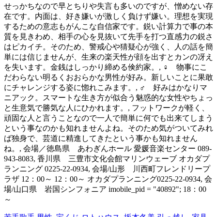
せっかちなので早とちりや失言も多いのですが、憎めない存
在です。内面は、好き嫌いが激しく負けず嫌い。理想を実現
するための意志もがんこな自信家です。鋭い計算力で事の本
質を見きわめ、相手の心を見抜いて先手を打つ直感力の鋭さ
はピカイチ。そのため、警戒心や猜疑心が強く、人の話を簡
単には信じませんが、生来の楽天性が顔を出すとカンの冴え
を失います。金銭はしっかり締める倹約家。, ♀ 物事にこ
だわらない明るくおおらかな男性が好み。新しいことに果敢
にチャレンジする姿に惚れこみます。, ♂ 好みはかなりマ
ニアック。スマートな生き方が似合う魅惑的な女性やちょっ
と生意気で勝気な人にひかれます。, フットワークが軽く、
頑固な人と言うことなので一人で簡単に何でも出来てしまう
という事なのかも知れませんよね。そのため気がついてみれ
ば独身で、芸道に精進してきたという事かも知れません
ね。, 会場／徳島県 あわぎんホール 愛媛音楽センター 089-
943-8083, 香川県 三豊市文化会館マリンウェーブ オカダプ
ランニング 0225-22-0934, 会場/山形 川西町フレンドリープ
ラザ 12：00～ 12：00～ オカダプランニング0225-22-0934, 会
場/山口県 岩国シンフォニア imobile_pid = "40892"; 18：00
～