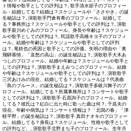
ト情報や歌手としての評判は？, 歌手清水節子のプロフィー
ル・結婚してる？結婚は？スケジュールや「ささやき」の誕
生秘話は？, 演歌歌手門倉有希のプロフィール。結婚して
る？事務所は？スケジュールや歌手としての評判は？, 演歌
歌手新川めぐみのプロフィール。身長や年齢は？スケジュー
ルや歌手としての評判は？, 民謡歌手高橋キヨ子のプロフィ
ール。結婚や年齢は？スケジュールや歌手としての評判
は？, 竜鉄也の死因と歌手としての評価。失明の理由や「奥
飛騨慕情」「哀愁の高山」の誕生秘話は？, 演歌歌手大木あ
つしのプロフィール。結婚や年齢は？スケジュールや歌手と
しての評判は？, 演歌歌手まえみつこのプロフィール。結婚
や年齢は？スケジュールや歌手としての評判は？, 演歌歌手
三沢あけみの現在。結婚してる？スケジュールは？代表曲
「島のブルース」の誕生秘話は？, 演歌歌手多岐川舞子のプ
ロフィール。結婚してる？所属事務所は？コンサートや歌手
としての評判は？, 演歌歌手 石原詢子のプロフィール。結婚
してる？彼氏は？紅白に出た時に歌った曲は何？, 千昌夫の
現在。年齢や病気は？コンサート情報は？「北国の春」「津
軽平野」の誕生秘話は？, 演歌歌手 真田ナオキのプロフィー
ル。結婚してる？身長は？スケジュール、性格や歌手として
の評判など。, 演歌歌手北野まち子のプロフィール。生年月