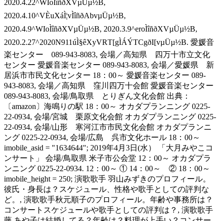
2020.4.22^WIoÌîñðXVµÜµ½B,
2020.4.10^VÈuXáÌ¦vÌîñðAbvµÜµ½B,
2020.4.9^WIoÌîñðXVµÜµ½B, 2020.3.9^eroÌîñðXVµÜµ½B,
2020.2.27^2020N911úÌ§êXyVRT[gÌÁÝTCgðI[vµÜµ½B. 愛媛音
楽センター 089-943-8083, 会場／高知県 四万十市立文化
センター 愛媛音楽センター 089-943-8083, 会場／愛媛県 新
居浜市市民文化センター 18：00～ 愛媛音楽センター 089-
943-8083, 会場／高知県 窪川四万十会館 愛媛音楽センター
089-943-8083, 会場/鳥取県 とりぎん文化会館 出典：
〔amazon〕海鳴りの駅 18：00～ オカダプランニング 0225-
22-0934, 会場/宮城 栗原文化会館 オカダプランニング 0225-
22-0934, 会場/山形 寒河江市市民文化会館 オカダプランニ
ング 0225-22-0934, 会場/広島 呉市文化ホール 18：00～
imobile_asid = "1634644"; 2019年4月3日(水） 「大月みやこコ
ンサート」 会場/鳥取県 米子市公会堂 12：00～ オカダプラ
ンニング 0225-22-0934. 12：00～ ① 14：00～ ② 18：00～
imobile_height = 250; 演歌歌手 羽山みずきのプロフィール。
彼氏・身長は？スケジュール、性格や歌手としての評判な
ど。, 演歌歌手秋元順子のプロフィール。年齢や事務所は？
コンサートスケジュールや歌手としての評判は？, 演歌歌手
藤 あや子は結婚してる？年齢は？料理が上手い？コンサー