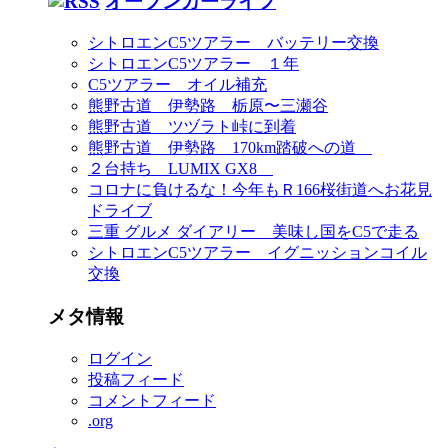
オープンカーライフ
シトロエンC5ツアラー バッテリー交換
シトロエンC5ツアラー １年
C5ツアラー オイル補充
熊野古道 伊勢路 栃原〜三瀬谷
熊野古道 ツヅラト峠に到着
熊野古道 伊勢路 170km踏破への道
２台持ち LUMIX GX8
コロナに負けるな！今年もＲ166桜街道へお花見
ドライブ
三重 グルメ ダイアリー 美味し国をC5で走る
シトロエンC5ツアラー イグニッションコイル
交換
メタ情報
ログイン
投稿フィード
コメントフィード
.org