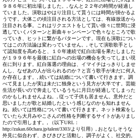
９８６年に初出場しました。, なんと２２年の時間が経過し
ていました。演歌はやはり注目して貰うには時間が掛かるよ
うです。大体この頃注目される方法としては、有線放送から
注目される事。これはリクエストをして貰い徐々に世間に浸
透していくパターンと新曲キャンペーンで色々なところで歌
っていき、ヒットに繋がるパターンです。現在も演歌につい
てはこの方法論は変わっていません。, そして演歌歌手とし
て認知度を高めると、１０年連続で紅白出場を果たしました
が１９９６年を最後に紅白への出場の機会を失ってしまい現
在に到ります。紅白落選の理由は、イマイチはっきりしませ
んし、なぜあの人が出られるのか？と言う歌手が未だに何人
か存在します。, 続いては結婚について書いて行きます。調
べて見ましたが実は未だに独身という見方が大半です。芸能
生活が長いので奔走しているうちに月日が経過してしまった
のかもしれませんよね。, 従って子供も居ません。意外だと
思いましたが歌と結婚したという感じなのかも知れません
ね。続いては性格について書いて行きます。ネット検索をし
ていたら大月みやこさんの性格を判断するサイトがありまし
たので引用します。, （以下URL：
http://zukan.60chara.jp/talent/3303/より引用）, おとなしそうな
外見に似合わず、きびきびと活動し、調子がよく、社交的。