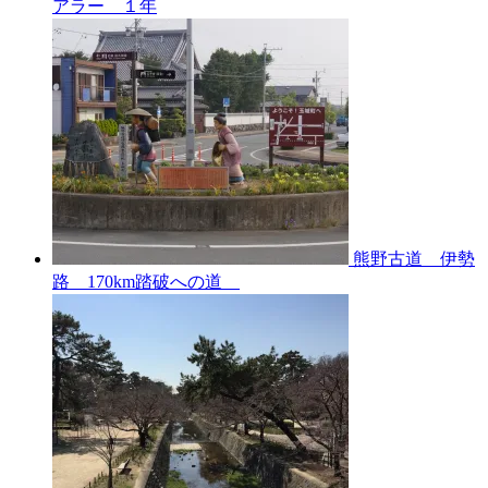
アラー １年
熊野古道 伊勢
路 170km踏破への道