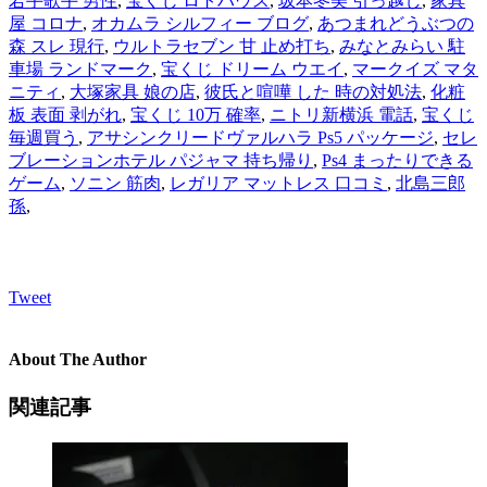
若手歌手 男性
,
宝くじ ロトハウス
,
坂本冬美 引っ越し
,
家具
屋 コロナ
,
オカムラ シルフィー ブログ
,
あつまれどうぶつの
森 スレ 現行
,
ウルトラセブン 甘 止め打ち
,
みなとみらい 駐
車場 ランドマーク
,
宝くじ ドリーム ウエイ
,
マークイズ マタ
ニティ
,
大塚家具 娘の店
,
彼氏と喧嘩 した 時の対処法
,
化粧
板 表面 剥がれ
,
宝くじ 10万 確率
,
ニトリ新横浜 電話
,
宝くじ
毎週買う
,
アサシンクリードヴァルハラ Ps5 パッケージ
,
セレ
ブレーションホテル パジャマ 持ち帰り
,
Ps4 まったりできる
ゲーム
,
ソニン 筋肉
,
レガリア マットレス 口コミ
,
北島三郎
孫
,
Tweet
About The Author
関連記事