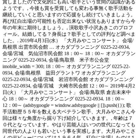
賞しましたので文化的にも高い歌手という世間の認識がある
ようです。, 今後も賞を受賞しても変わる事無く歌手活動を
継続していくと思いますので応援をし続けていきましょう。
再び紅白出場の可能性も否定出来ない状況もありますから今
年の年末に期待しましょう。, 演歌歌手小沢あきこのプロフ
ィール。結婚してる？身長は？歌手としての評判など調べま
した。. 2019年4月3日(水） 「大月みやこコンサート」 会場/
島根県 出雲市民会館 … オカダプランニング 0225-22-0934,
会場/宮城 気仙沼市民会館 18：00～ 18：00～ オカダプラン
ニング 0225-22-0934, 会場/鳥取県 米子市公会堂
imobile_width = 300; 18：00～ オカダプランニング 0225-22-
0934, 会場/島根県 益田グラントワ オカダプランニング
0225-22-0934, 会場/宮城 岩沼市民会館 オカダプランニング
0225-22-0934, 会場/宮城 大崎市民会館 12：00～ 2019年4月2
日(火）「大月みやこコンサート」 会場/鳥取県 倉吉未来中
心 18：00～ オカダプランニング 0225-22-0934. 18：00～
12：00～ (adsbygoogle = window.adsbygoogle || []).push({}); 歌
手活動歴５５年を数える大ベテラン歌手、大月みやこさん今
回は様々な角度から掘り下げ紹介していきます。, 年齢は７
０代となっています。やはり芸能人はいつの世代になっても
同世代の人よりも若いという事を実感します。大月みやこさ
んのデビューについては１９６４年、紅白に出場したのは１