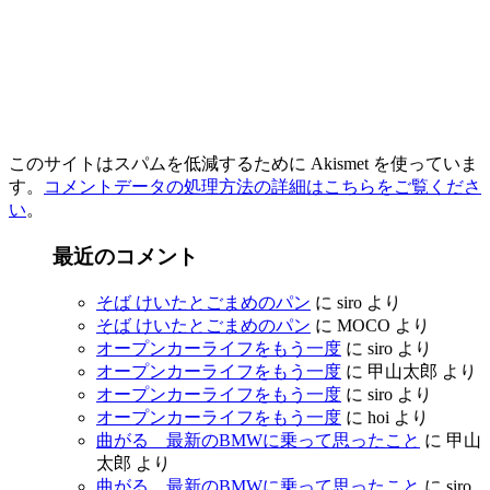
このサイトはスパムを低減するために Akismet を使っていま
す。
コメントデータの処理方法の詳細はこちらをご覧くださ
い
。
最近のコメント
そば けいたとごまめのパン
に
siro
より
そば けいたとごまめのパン
に
MOCO
より
オープンカーライフをもう一度
に
siro
より
オープンカーライフをもう一度
に
甲山太郎
より
オープンカーライフをもう一度
に
siro
より
オープンカーライフをもう一度
に
hoi
より
曲がる 最新のBMWに乗って思ったこと
に
甲山
太郎
より
曲がる 最新のBMWに乗って思ったこと
に
siro