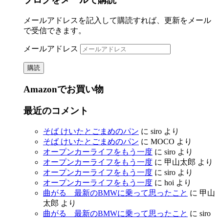
メールアドレスを記入して購読すれば、更新をメール
で受信できます。
メールアドレス
購読
Amazonでお買い物
最近のコメント
そば けいたとごまめのパン
に
siro
より
そば けいたとごまめのパン
に
MOCO
より
オープンカーライフをもう一度
に
siro
より
オープンカーライフをもう一度
に
甲山太郎
より
オープンカーライフをもう一度
に
siro
より
オープンカーライフをもう一度
に
hoi
より
曲がる 最新のBMWに乗って思ったこと
に
甲山
太郎
より
曲がる 最新のBMWに乗って思ったこと
に
siro