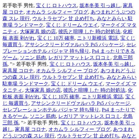
若手歌手 男性,
宝くじ ロトハウス
,
坂本冬美 引っ越し
,
家具
屋 コロナ
,
オカムラ シルフィー ブログ
,
あつまれどうぶつの
森 スレ 現行
,
ウルトラセブン 甘 止め打ち
,
みなとみらい 駐
車場 ランドマーク
,
宝くじ ドリーム ウエイ
,
マークイズ マタ
ニティ
,
大塚家具 娘の店
,
彼氏と喧嘩 した 時の対処法
,
化粧
板 表面 剥がれ
,
宝くじ 10万 確率
,
ニトリ新横浜 電話
,
宝くじ
毎週買う
,
アサシンクリードヴァルハラ Ps5 パッケージ
,
セレ
ブレーションホテル パジャマ 持ち帰り
,
Ps4 まったりできる
ゲーム
,
ソニン 筋肉
,
レガリア マットレス 口コミ
,
北島三郎
孫
, ">
若手歌手 男性,
宝くじ ロトハウス
,
坂本冬美 引っ越し
,
家具屋 コロナ
,
オカムラ シルフィー ブログ
,
あつまれどうぶ
つの森 スレ 現行
,
ウルトラセブン 甘 止め打ち
,
みなとみらい
駐車場 ランドマーク
,
宝くじ ドリーム ウエイ
,
マークイズ マ
タニティ
,
大塚家具 娘の店
,
彼氏と喧嘩 した 時の対処法
,
化
粧板 表面 剥がれ
,
宝くじ 10万 確率
,
ニトリ新横浜 電話
,
宝く
じ 毎週買う
,
アサシンクリードヴァルハラ Ps5 パッケージ
,
セレブレーションホテル パジャマ 持ち帰り
,
Ps4 まったりで
きるゲーム
,
ソニン 筋肉
,
レガリア マットレス 口コミ
,
北島
三郎 孫
, ">
若手歌手 男性,
宝くじ ロトハウス
,
坂本冬美 引っ
越し
,
家具屋 コロナ
,
オカムラ シルフィー ブログ
,
あつまれ
どうぶつの森 スレ 現行
,
ウルトラセブン 甘 止め打ち
,
みなと