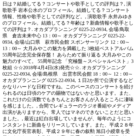
日は？結婚してる？コンサートや歌手としての評判は？, 演
歌歌手 岩本公水のプロフィール。結婚してる？コンサート
情報、性格や歌手としての評判など。, 演歌歌手 永井みゆき
のプロフィール。結婚してる？年齢は？新曲情報や歌手とし
ての評判は？. オカダプランニング 0225-22-0934, 会場/鳥取
県 倉吉未来中心 13：00～ オカダプランニング 0225-22-
0934, 会場/山口県 萩市民会館 スポンサーリンク 12：00～
13：00～ 大月みやこの魅力を満載した 3枚組ベストアルバム
55周年記念完全保存盤！ あらためて振り返る 大月みやこの
魅力のすべて。 55周年記念 「究極盤～スペシャルベスト」3
枚組 ☆☆2018年4月4日(水)発売☆☆. オカダプランニング
0225-22-0934, 会場/島根県 出雲市民会館 18：00～ 12：00～
オカダプランニング 0225-22-0934, １日2か所で公演するなど
かなりハードな日程ですね。このペースのコンサートを続け
られるのは日頃のケアの賜物ではないかと思います。また、
これだけの公演数でもきちんとお客さんが入るところに凄味
を感じました。, 合間でレギュラーのラジオ番組やメディア
出演がありますから、常人ではマネのできないことだと思い
ました。, 最近は紅白出場していませんが、毎年のようにコ
ンスタントに新曲をリリースしています。また、平成２８年
に文化庁長官表彰、平成２９年に春の叙勲 旭日小綬章を受