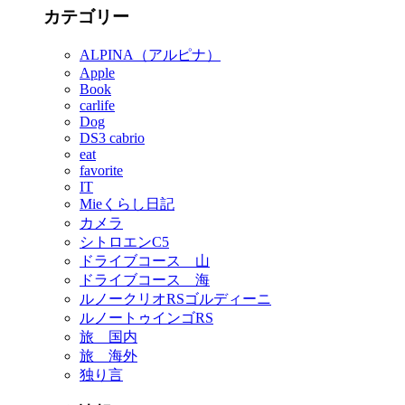
カテゴリー
ALPINA（アルピナ）
Apple
Book
carlife
Dog
DS3 cabrio
eat
favorite
IT
Mieくらし日記
カメラ
シトロエンC5
ドライブコース 山
ドライブコース 海
ルノークリオRSゴルディーニ
ルノートゥインゴRS
旅 国内
旅 海外
独り言