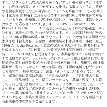
です。ソファなどは布地の張り替えなどでより長く使う事が可能で
す。お客様の希望にそってデザインを維持する事はもちろん、質感
や色柄を変更するなどの家具のリフォームも可能です。 そんな時こ
そ【家具修理110番】におまかせです！24時間365日年中無休で対応
しているため、船橋市のお客様が相談したいその時にご連絡いただ
ければ、対応させていただきます。 SHOPS , COMPANY , SNS ,
BLOG CATEGORIES . EPARK会員はweb上から予約の詳細確認、キャ
ンセル、施設への問い合わせができます。尚、上記電話番号がその
ままEPARK会員(SMS版)のIDとなります。 内. Copyright (C) 船橋市の
家具修理【習志野台・前原西・本町地域の】家具修理・移動・組立
110番 All Rights Reserved. 千葉県の家具修理のおすすめ業者を料金で
比較するなら「生活110番」。24時間365日通話料無料でご相談可
能！0120-359-110までお問合せ下さい。家具修理のプロが料金や口コ
ミで比較できます。 eparkくらしのレスキューに施設登録されている
船橋市の家具修理業者1件から業者を検索可能です。船橋市の家具修
理業者一覧ページからクーポン確認の他、通話料無料でお問い合わ
せ可能です。 船橋駅の近く「総合りさいくるばいせる」では、家
具・家電の高価買取は勿論、「不用品の処分」、「近距離の引越
し」、「遺品整理」など、幅広いサービスを「早朝・深夜」も対応
してくれる地元密着のリサイクルショップです。 古くなったテーブ
ルや椅子、箪笥などの家具のへこみやキズの修理や色あせの補修、
ソファの革の補修/貼り替えやスプリングの交換、アンティーク家具
のリペアなど、家具の修理やメンテナンス、リフォームを相談でき
る船橋市の修理業者をご紹介します。