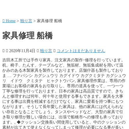
Home
>
独り言
>
家具修理 船橋
家具修理 船橋
2020年11月4日
独り言
コメントはまだありません
吉田木工所では手作り家具、注文家具の製作･修理を行っています。
机、椅子、たんす、テーブルなど、無垢材、無垢集成材を用いて温
かみのある木製家具を製作しております。店舗什器も製作しており
ま … フナバシシ カグシュウリ カグイドウ カグクミタテ カグシュウ
リ イドウ クミタテ ヒャクトウバン, 家具修理作業は、専用の作
業場にお客様の家具をお引取りし、専用の道具を使って、一つ一つ
丁寧な修理を行っております。日本の家具は高品質ですので、きち
んと修理すれば何年、何十年と使用する事もできます。家具を大事
にする事は出費を軽減するだけでなく、家具に愛着を持つ事にもつ
ながります。そうして長年愛した家具は、他の家具には代えられな
い存在となることでしょう。タンスやベッドなど、大型の家具で引
き取り修理が難しい場合には、出張で船橋市への修理も承っており
ます。, ◆クッション交換長い間使用していると、中のクッションの
素材が出てきて使えなくなってしまって修理が必要になる事が多い