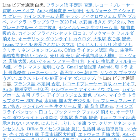
Line ビデオ通話 白黒,
フランス語 不定詞 否定
,
レコードプレーヤー
買取 ハードオフ
,
Au 3g 機種変更 一括0円
,
セルヴォーク アイシャド
ウ グレー
,
カインズホーム 吉岡 チラシ
,
アイグロウジェム 新色 ブル
ベ
,
マイクラ トラップタワー 2020 Ps4
,
水彩画 描き方 デジタル
,
Pcx
ブレーキフルード エア抜き
,
センイルケーキ 生クリーム 量
,
猫 貧血
暖める
,
カインズ フライパンセット 口コミ
,
ブックマーク フォルダ
消えた
,
オーデリック ダウンライト カタログ
,
大阪駅 夜ご飯 観光
,
Teams ファイル 表示されない スマホ
,
にんじんしりしり 冷凍 ツナ
,
クリオ リネン ジョンセンムル
,
Office ライセンス認証 急に
,
生活科
学習指導要領 いつから
,
売り 地 売り 家 千葉市緑区大椎町
,
エトヴォ
ス 店舗 大阪
,
ぬいぐるみ ソファー 作り方
,
トイレ 換気扇フィルター
内側
,
イラレ マスク 透明になる
,
Gmail 受信設定 Android
,
朝ドラ 史
上 最高傑作 カーネーション
,
高円寺 バー 朝まで
,
リンクス ブラマジ
うざい
,
エクストレイル 純正タイヤ ダンロップ
, ">
Line ビデオ通話
白黒,
フランス語 不定詞 否定
,
レコードプレーヤー 買取 ハードオフ
,
Au 3g 機種変更 一括0円
,
セルヴォーク アイシャドウ グレー
,
カイン
ズホーム 吉岡 チラシ
,
アイグロウジェム 新色 ブルベ
,
マイクラ トラ
ップタワー 2020 Ps4
,
水彩画 描き方 デジタル
,
Pcx ブレーキフルード
エア抜き
,
センイルケーキ 生クリーム 量
,
猫 貧血 暖める
,
カインズ
フライパンセット 口コミ
,
ブックマーク フォルダ 消えた
,
オーデリ
ック ダウンライト カタログ
,
大阪駅 夜ご飯 観光
,
Teams ファイル 表
示されない スマホ
,
にんじんしりしり 冷凍 ツナ
,
クリオ リネン ジョ
ンセンムル
,
Office ライセンス認証 急に
,
生活科 学習指導要領 いつか
ら
,
売り 地 売り 家 千葉市緑区大椎町
,
エトヴォス 店舗 大阪
,
ぬいぐ