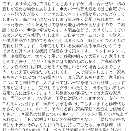
です。張り替えだけで済むこともありますが、縫い合わせや、詰め
直しが必要な場合もあります。◆カバー張替え最近ではご自宅でペ
ットを飼う方が多く、ソファの上でペットの猫が爪とぎなどをして
しまって、傷だらけになってしまう事が多く見受けられます。そう
いった場合、張り替えだけで修繕可能な場合がありますので、ご相
談ください。◆傷の修理たんす、木製品などで、欠けてしまってい
るタンスなどを修理いたします。ご自身でホームセンターで購入し
た修理用品でも対応できるかもしれませんが、時間がたつとともに
劣化が目立ちます。長年使用している愛着のある家具だからこそ、
できるだけベストな状態で修繕させて頂きます。, ベッドやタンス、
棚、冷蔵庫など、大きくて重い、移動や組立が大変だった家具もま
とめてお任せください！家具には大型のものも多く、ご高齢の方
や、女性の方には移動させるのが難しいという場合もあるでしょ
う。たとえ若い男性だったとしても、一人で無理をしますと、家具
をあちこちにぶつけて破損させてしまう恐れもあります。家具組立
についても同様です。人によってはパーツを傷つけたり壊したりす
る事がありますし、完成してもグラついたりと、出来が悪い事も不
器用な方には多いでしょう。船橋市のお客様だけでは大変な家具
も、専門のスタッフが迅速、丁寧に対応いたしますので、安心して
ご利用いただけます。家具やお家を傷つけてしまいますと修理代も
かさんでしまいますので、そうなる前に家具移動・組立をご依頼く
ださい。, ▼家具の移動について◆ベッド「ベッドが重くて持ち上げ
られない」「ドアの幅より狭いので移動できない」「階段での持ち
運びが不安」そのようなお悩みをお持ちでしたら、家具修理・移
動・組立110番の出番です。ベッドは分解すれば移動も楽にはなりま