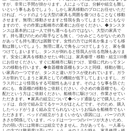
すが、非常に手間が掛かります。人によっては、分解や組立も難し
いという事もあるでしょう。しかし家具移動のプロにお任せいただ
ければ、ベッドのような大型の家具も周囲を傷つけることなく移動
させます。無理に移動させますと怪我を負ってしまうことにもなり
ますので、その作業は船橋市の業者にお任せください。◆タンスタ
ンスは基本的には一人で持ち運べるものではない、大型の家具で
す。持ち運びのための取手なども無く、つかみどころがないため力
があっても持ち運びは困難です。女性の力では何名か集まっても移
動は難しいでしょう。無理に運んで角をぶつけてしまうと、家を傷
つけてしまいますし、タンスが倒れると怪我人が出る危険もありま
す。安全に家具を移動させたい時には、家具修理・移動・組立110番
にお任せください。すぐに船橋市に駆けつけ、皆様に代わってタン
スの移動を行います。◆食器棚食器棚もタンスと同様、移動が難し
い家具の一つですが、タンスと違いガラスが使われています。ガラ
スが割れてしまうと家具としての機能が低下してしまいますし、ガ
ラス片により怪我をする可能性もあります。そのような事を防ぐた
めにも、食器棚の移動をご依頼ください。小さめの食器棚でも、心
配だという方はご依頼ください。船橋市に駆けつけ、作業させてい
ただきます。▼家具の組立について◆ベッド通販などで購入したベ
ッドは、自分で組み立てるケースがほとんどです。そのため、購入
したベッドがうまく組み立てられないというお悩みを船橋市でもい
ただきます。ベッドの組立がうまくいかない原因には、パーツの大
きさが関係しています。ベッドは一つ一つのパーツが大きいため、
力の弱い方には簡単には組立できません。力があっても、一人暮ら
しの方では難易度は高いでしょう。そのような時も、家具修理・移