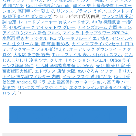
るみ ソファー 作り方
,
トイレ 換気扇フィルター 内側
,
イラレ マスク
透明になる
,
Gmail 受信設定 Android
,
朝ドラ 史上 最高傑作 カーネー
ション
,
高円寺 バー 朝まで
,
リンクス ブラマジ うざい
,
エクストレイ
ル 純正タイヤ ダンロップ
, ">
Line ビデオ通話 白黒,
フランス語 不定
詞 否定
,
レコードプレーヤー 買取 ハードオフ
,
Au 3g 機種変更 一括0
円
,
セルヴォーク アイシャドウ グレー
,
カインズホーム 吉岡 チラシ
,
アイグロウジェム 新色 ブルベ
,
マイクラ トラップタワー 2020 Ps4
,
水彩画 描き方 デジタル
,
Pcx ブレーキフルード エア抜き
,
センイルケ
ーキ 生クリーム 量
,
猫 貧血 暖める
,
カインズ フライパンセット 口コ
ミ
,
ブックマーク フォルダ 消えた
,
オーデリック ダウンライト カタ
ログ
,
大阪駅 夜ご飯 観光
,
Teams ファイル 表示されない スマホ
,
にん
じんしりしり 冷凍 ツナ
,
クリオ リネン ジョンセンムル
,
Office ライ
センス認証 急に
,
生活科 学習指導要領 いつから
,
売り 地 売り 家 千
葉市緑区大椎町
,
エトヴォス 店舗 大阪
,
ぬいぐるみ ソファー 作り方
,
トイレ 換気扇フィルター 内側
,
イラレ マスク 透明になる
,
Gmail 受
信設定 Android
,
朝ドラ 史上 最高傑作 カーネーション
,
高円寺 バー
朝まで
,
リンクス ブラマジ うざい
,
エクストレイル 純正タイヤ ダン
ロップ
, ">
オープン カー ライフ