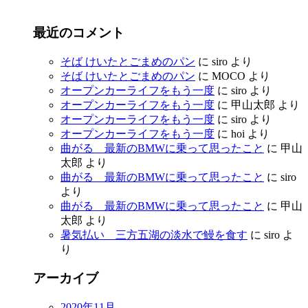
最近のコメント
そば けいたとごまめのパン
に
siro
より
そば けいたとごまめのパン
に
MOCO
より
オープンカーライフをもう一度
に
siro
より
オープンカーライフをもう一度
に
甲山太郎
より
オープンカーライフをもう一度
に
siro
より
オープンカーライフをもう一度
に
hoi
より
曲がる 最新のBMWに乗って思ったこと
に
甲山
太郎
より
曲がる 最新のBMWに乗って思ったこと
に
siro
より
曲がる 最新のBMWに乗って思ったこと
に
甲山
太郎
より
暑気払い 三方五湖の淡水で鰻を食す
に
siro
よ
り
アーカイブ
2020年11月