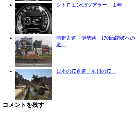
シトロエンC5ツアラー １年
熊野古道 伊勢路 170km踏破への
道
日本の桜百選「夙川の桜」
コメントを残す