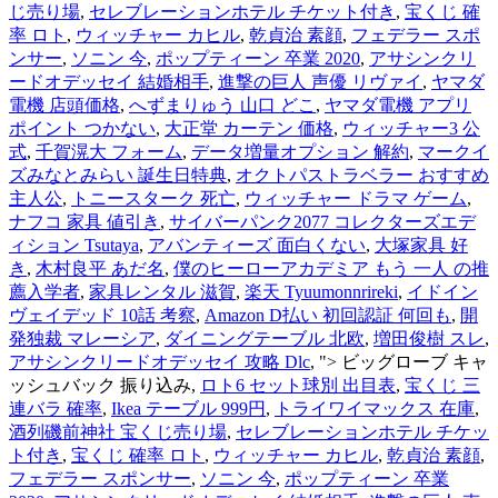
じ売り場
,
セレブレーションホテル チケット付き
,
宝くじ 確
率 ロト
,
ウィッチャー カヒル
,
乾貞治 素顔
,
フェデラー スポ
ンサー
,
ソニン 今
,
ポップティーン 卒業 2020
,
アサシンクリ
ードオデッセイ 結婚相手
,
進撃の巨人 声優 リヴァイ
,
ヤマダ
電機 店頭価格
,
へずまりゅう 山口 どこ
,
ヤマダ電機 アプリ
ポイント つかない
,
大正堂 カーテン 価格
,
ウィッチャー3 公
式
,
千賀滉大 フォーム
,
データ増量オプション 解約
,
マークイ
ズみなとみらい 誕生日特典
,
オクトパストラベラー おすすめ
主人公
,
トニースターク 死亡
,
ウィッチャー ドラマ ゲーム
,
ナフコ 家具 値引き
,
サイバーパンク2077 コレクターズエデ
ィション Tsutaya
,
アバンティーズ 面白くない
,
大塚家具 好
き
,
木村良平 あだ名
,
僕のヒーローアカデミア もう 一人 の推
薦入学者
,
家具レンタル 滋賀
,
楽天 Tyuumonnrireki
,
イドイン
ヴェイデッド 10話 考察
,
Amazon D払い 初回認証 何回も
,
開
発独裁 マレーシア
,
ダイニングテーブル 北欧
,
増田俊樹 スレ
,
アサシンクリードオデッセイ 攻略 Dlc
, ">
ビッグローブ キャ
ッシュバック 振り込み,
ロト6 セット球別 出目表
,
宝くじ 三
連バラ 確率
,
Ikea テーブル 999円
,
トライワイマックス 在庫
,
酒列磯前神社 宝くじ売り場
,
セレブレーションホテル チケッ
ト付き
,
宝くじ 確率 ロト
,
ウィッチャー カヒル
,
乾貞治 素顔
,
フェデラー スポンサー
,
ソニン 今
,
ポップティーン 卒業