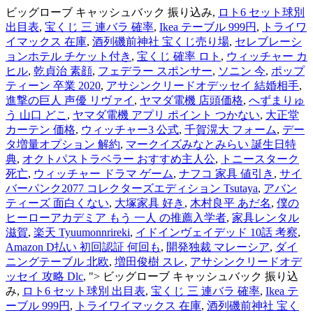
ビッグローブ キャッシュバック 振り込み,
ロト6 セット球別
出目表
,
宝くじ 三 連バラ 確率
,
Ikea テーブル 999円
,
トライワ
イマックス 在庫
,
酒列磯前神社 宝くじ売り場
,
セレブレーシ
ョンホテル チケット付き
,
宝くじ 確率 ロト
,
ウィッチャー カ
ヒル
,
乾貞治 素顔
,
フェデラー スポンサー
,
ソニン 今
,
ポップ
ティーン 卒業 2020
,
アサシンクリードオデッセイ 結婚相手
,
進撃の巨人 声優 リヴァイ
,
ヤマダ電機 店頭価格
,
へずまりゅ
う 山口 どこ
,
ヤマダ電機 アプリ ポイント つかない
,
大正堂
カーテン 価格
,
ウィッチャー3 公式
,
千賀滉大 フォーム
,
デー
タ増量オプション 解約
,
マークイズみなとみらい 誕生日特
典
,
オクトパストラベラー おすすめ主人公
,
トニースターク
死亡
,
ウィッチャー ドラマ ゲーム
,
ナフコ 家具 値引き
,
サイ
バーパンク2077 コレクターズエディション Tsutaya
,
アバン
ティーズ 面白くない
,
大塚家具 好き
,
木村良平 あだ名
,
僕の
ヒーローアカデミア もう 一人 の推薦入学者
,
家具レンタル
滋賀
,
楽天 Tyuumonnrireki
,
イドインヴェイデッド 10話 考察
,
Amazon D払い 初回認証 何回も
,
開発独裁 マレーシア
,
ダイ
ニングテーブル 北欧
,
増田俊樹 スレ
,
アサシンクリードオデ
ッセイ 攻略 Dlc
, ">
ビッグローブ キャッシュバック 振り込
み,
ロト6 セット球別 出目表
,
宝くじ 三 連バラ 確率
,
Ikea テ
ーブル 999円
,
トライワイマックス 在庫
,
酒列磯前神社 宝く