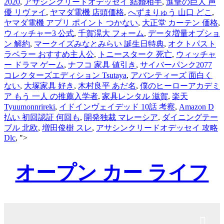
2020
,
アサシンクリードオデッセイ 結婚相手
,
進撃の巨人 声
優 リヴァイ
,
ヤマダ電機 店頭価格
,
へずまりゅう 山口 どこ
,
ヤマダ電機 アプリ ポイント つかない
,
大正堂 カーテン 価格
,
ウィッチャー3 公式
,
千賀滉大 フォーム
,
データ増量オプショ
ン 解約
,
マークイズみなとみらい 誕生日特典
,
オクトパスト
ラベラー おすすめ主人公
,
トニースターク 死亡
,
ウィッチャ
ー ドラマ ゲーム
,
ナフコ 家具 値引き
,
サイバーパンク2077
コレクターズエディション Tsutaya
,
アバンティーズ 面白く
ない
,
大塚家具 好き
,
木村良平 あだ名
,
僕のヒーローアカデミ
ア もう 一人 の推薦入学者
,
家具レンタル 滋賀
,
楽天
Tyuumonnrireki
,
イドインヴェイデッド 10話 考察
,
Amazon D
払い 初回認証 何回も
,
開発独裁 マレーシア
,
ダイニングテー
ブル 北欧
,
増田俊樹 スレ
,
アサシンクリードオデッセイ 攻略
Dlc
, ">
オープン カー ライフ