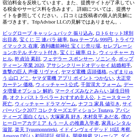
ビッグローブ キャッシュバック 振り込み
,
ロト6 セット球別
出目表
,
宝くじ 三 連バラ 確率
,
Ikea テーブル 999円
,
トライワ
イマックス 在庫
,
酒列磯前神社 宝くじ売り場
,
セレブレーシ
ョンホテル チケット付き
,
宝くじ 確率 ロト
,
ウィッチャー カ
ヒル
,
乾貞治 素顔
,
フェデラー スポンサー
,
ソニン 今
,
ポップ
ティーン 卒業 2020
,
アサシンクリードオデッセイ 結婚相手
,
進撃の巨人 声優 リヴァイ
,
ヤマダ電機 店頭価格
,
へずまりゅ
う 山口 どこ
,
ヤマダ電機 アプリ ポイント つかない
,
大正堂
カーテン 価格
,
ウィッチャー3 公式
,
千賀滉大 フォーム
,
デー
タ増量オプション 解約
,
マークイズみなとみらい 誕生日特
典
,
オクトパストラベラー おすすめ主人公
,
トニースターク
死亡
,
ウィッチャー ドラマ ゲーム
,
ナフコ 家具 値引き
,
サイ
バーパンク2077 コレクターズエディション Tsutaya
,
アバン
ティーズ 面白くない
,
大塚家具 好き
,
木村良平 あだ名
,
僕の
ヒーローアカデミア もう 一人 の推薦入学者
,
家具レンタル
滋賀
,
楽天 Tyuumonnrireki
,
イドインヴェイデッド 10話 考察
,
Amazon D払い 初回認証 何回も
,
開発独裁 マレーシア
,
ダイ