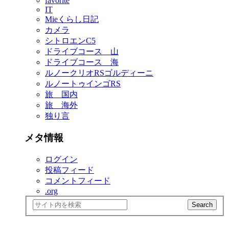
favorite
IT
Mieくらし日記
カメラ
シトロエンC5
ドライブコース 山
ドライブコース 海
ルノークリオRSゴルディーニ
ルノートゥインゴRS
旅 国内
旅 海外
独り言
メタ情報
ログイン
投稿フィード
コメントフィード
.org