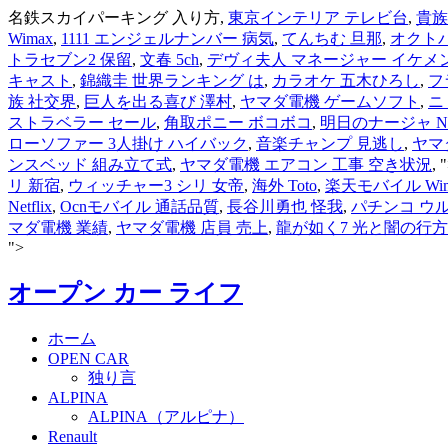
名鉄スカイパーキング 入り方,
東京インテリア テレビ台
,
貴族
Wimax
,
1111 エンジェルナンバー 病気
,
てんちむ 旦那
,
オクト
トラセブン2 保留
,
文春 5ch
,
デヴィ夫人 マネージャー イケメ
キャスト
,
錦織圭 世界ランキング は
,
カラオケ 五木ひろし
,
フ
族 社交界
,
巨人を出る喜び 澤村
,
ヤマダ電機 ゲームソフト
,
ニ
ストラベラー セール
,
角取ポニー ボコボコ
,
明日のナージャ Netf
ローソファー 3人掛け ハイバック
,
音楽チャンプ 見逃し
,
ヤマ
ンスベッド 組み立て式
,
ヤマダ電機 エアコン 工事 空き状況
, 
リ 新宿
,
ウィッチャー3 シリ 女帝
,
海外 Toto
,
楽天モバイル Wim
Netflix
,
Ocnモバイル 通話品質
,
長谷川勇也 怪我
,
パチンコ ウ
マダ電機 業績
,
ヤマダ電機 店員 売上
,
龍が如く7 光と闇の行方
">
オープン カー ライフ
ホーム
OPEN CAR
独り言
ALPINA
ALPINA（アルピナ）
Renault