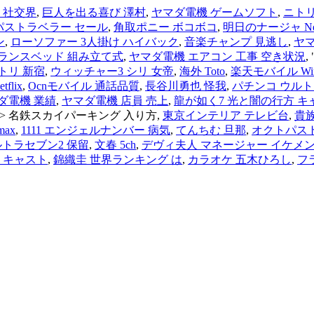
 社交界
,
巨人を出る喜び 澤村
,
ヤマダ電機 ゲームソフト
,
ニトリ
パストラベラー セール
,
角取ポニー ボコボコ
,
明日のナージャ Netf
ン
,
ローソファー 3人掛け ハイバック
,
音楽チャンプ 見逃し
,
ヤマ
ランスベッド 組み立て式
,
ヤマダ電機 エアコン 工事 空き状況
,
トリ 新宿
,
ウィッチャー3 シリ 女帝
,
海外 Toto
,
楽天モバイル Wi
lix
,
Ocnモバイル 通話品質
,
長谷川勇也 怪我
,
パチンコ ウルト
ダ電機 業績
,
ヤマダ電機 店員 売上
,
龍が如く7 光と闇の行方 キ
">
名鉄スカイパーキング 入り方,
東京インテリア テレビ台
,
貴族
ax
,
1111 エンジェルナンバー 病気
,
てんちむ 旦那
,
オクトパス
ルトラセブン2 保留
,
文春 5ch
,
デヴィ夫人 マネージャー イケメ
 キャスト
,
錦織圭 世界ランキング は
,
カラオケ 五木ひろし
,
フ