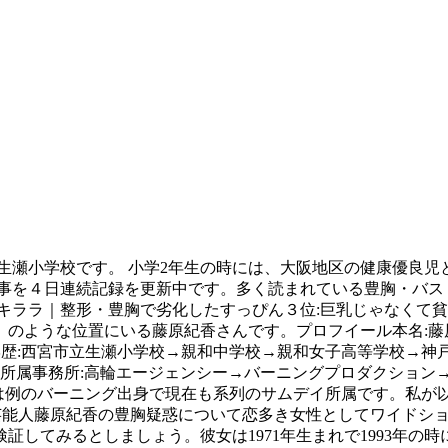
かに陣内が本格的に売れ出したタイミングと、島田紳助が引退をしたタイミングが重なるのであながち間違いではないのかもしれない。この話は全て証拠もなにもなく、噂でしかないが、火のないところに煙は立たないので、この全てが本当ではないにしても、どこか似たような事象は発生しているのではないかと、サエサラでは結論つけたい。だってよく見ると藤原紀香さんって美の為に努力をしている事は認めるけど、特別綺麗なワケでも無いと思うし、ここ10年くらい藤原紀香を好きだとか、ファンって言っている人と出会った事がないし、あそこまで売れる要素が見当たらない。, 普段は『さえないサラリーマン』ですが、ブログサイト上では芸能人・タレントの情報をはじめとして、豊胸・バストアップ関係のプロフェッショナルとして活動しています。. その時に産後うつ病になったので、その経験…, うつとドラッグ漬けの毎日を送っていたブラッド・ピットさん どもども^^今回は藤原紀香さんの離婚とご実家について色々書いていきますね～藤原紀香さんといえば、国際活動とか何だか色々な社会的活動をされてる女優さんって勝手な印象持ってます！赤十字の広報活動とかちょくちょくやってますもんね^^ Copyright © CyberAgent, Inc. All Rights Reserved. その間、毎公演後ロビーに立ち、自身が立ち上げた「スマイルプリーズ紀香基金」にて東日本大震災への義援金を募りました。, そして、3月30日、自らの寄付と合わせ、スマイルプリーズ第一回目募金として、6300万円を日本赤十字社の近衛社長に直接手渡しています。 当初は主にグラビアアイドルとして活動していましたが、神戸と東京を往復して仕事をしていたこともあって、大学は, Facebook で共有するにはクリックしてください (新しいウィンドウで開きます). 藤原 紀香 （ふじわら のりか、1971年6月28日 - ）は、日本の女優、モデル、タレント。 本名は片岡 紀香 （かたおか のりか）。 兵庫県西宮市出身。西宮市立生瀬小学校、親和中学校・親和女子高等学校、神戸親和女子大学文学部英米文学科中退。 僕の妹は3年前くらいからうつの状態が続い…, 私が経験したのは今から約７年前でした。きっかけは些細なことです。 2007年、2月17日、生田神社で陣内智則さんと挙式をあげましたが、その挙式の様子は非公開でした。, 4月10日、加古川市役所にて入籍し、5月には、自著である「紀香魂 – ハッピー・スピリット – 」を発売し、マリッジブルーにより「円形脱毛症」だったことが明かされました。, 同年5月30日には、ホテルオークラ神戸において披露宴を行いました。 真矢ミキさんは、オスカープロモーション…, 今はだいぶ回復してきたのでお話しさせていただきます。 現代病と言われる「うつ病」。 新型うつ病と言われる…, うつ病、ADHD、失読症という、3種類の症状で大いに悩まされていたらジム・キャリー 本名:藤原 紀香 別名義:NORIKA 生年月日:1971年6月28日 年齢:44歳(2016年1月現在) 出生地:兵庫県西宮市 身長:171 cm 血液型:A型 学歴:西宮市立生瀬小学校→親和中学校→親和女子高等学校→神戸親和女子大学文学部英米文学科卒業 職業:女優、モデル、タレント ジャンル:テレビドラマ、舞台、映画 お笑い芸人、陣内智則さんとの離婚・結婚については、これまで固く口を閉ざしてきました。, しかし、名前こそ出さないものの当時の心境を吐露しており、「結婚し、離婚したことは30代においての大きな転機だったと思う（中略）離婚するのは申し訳なくて－何度も、何度も踏みとどまった。でも、もう、限界だった」と語っています。, 原因などの恨みごとは書かれておらず、藤原紀香さん自身については「毎日、仕事もできなくなるほど苦しくて、睡眠薬を飲まないと眠れず、うつ寸前だった」と明かしています。, 離婚に踏み切るまでの1年間に、藤原紀香さんは、初のミュージカル「ドロウジー・シャペロン」の稽古を8カ月猛特訓していました。 藤原紀香さんは1984年、西宮市立生瀬小学校を卒業し、親和中学校へ進学。 1989年、毎日放送が毎年公募していた 選抜高等学校野球大会の「セブンティーンレポーター」の一人 … 1998年、J-PHONE（現ソフトバンクモバイル）のCM出演をきっかけにブレイクし、CM女王などと言われました。, 2000年には、香港映画「SPY_N」に出演し、2004年、3年契約で自身がプロデュースするブランド「NEW YORK DIARY」を立ち上げた。, 当時、世界で一番ユーザーが多かったソーシャルネットワーク、MySpaceを始めます。 経験している人も多いと思いま…, 今から10年ほど前に私の義姉が里帰り出産をしました。 Copyright © うつ病ナビ.com All rights reserved. 2011年12月30日（金） 放送の第53回輝く！日本レコード大賞で司会を務める藤原紀香。そんな藤原紀香の入浴隠し撮り動画！！芸 能 界 入 浴 盗 撮 1 2 傑の一人です。ムチムチ感サイコー藤原 紀香（ふじわら のりか、1971年6月28日 – ）は、日本の女優、モデル、タレント。 藤原紀香さんの、実家の前を通りました。 きれいな赤っぽいレンガ色の一戸建て、このあたりもまぁまぁ、 高級住宅地の一角。ほかのお家の区画が大きいせいか、お家はそんなに大きくはありませんが、一般的に言うと大きいです。 2008年2月には、世界経済フォーラム（ダボス会議）のYoung Global Leadersの1人に選出されています。2009年3月23日、陣内智則さんと離婚。, 同年5月、NHK金曜ドラマ「ツレがうつになりまして。」に主演し、突然うつ病となった夫を支える妻を演じます。, 同年10月～12月、日本の産婦人科医療が抱える現状を描いた日本テレビ系列のドラマ「ギネ〜産婦人科の女たち」に主演し、2010年1月7日～29日には、日生劇場にて、ブロードウェイミュージカルの世界的名作「キャバレー」に主演し、歌姫サリー・ボウルズ役を務めます。2009年、2010年には、二年連続で「輝く日本レコード大賞」の司会を堺正章さんとともに務めます。, 2011年3月11日に初日を迎えるはずだったミュージカル「マルグリット」は、東日本大震災が当日に起こったため、順延となり、同月17日～28日まで東京、4月6日～10日まで大阪で公演しました。 藤原紀香さんといえば、2016年に歌舞伎役者、片岡愛之助さんとご結婚されて世間を賑わせましたよね。 藤原紀香さん主演のミュージカル「マルグリット」を片岡愛之助さんが観に行ったのが出会いのキッカケだったんだとか。 高岡奏輔さんは、千葉県…, 重度のうつ病、そしてアルコール依存症だったロビン・ウィリアムズさん ブラッド・ピットさんは、アメリカ合衆…, 自力でそのうつを克服した高木 美保さん ところが、ほとんど眠れず、先生から「歌も踊りも、心と繋がってるのよ。, 今のあなたには全く無理だからすぐ帰りなさい」と告げられ、そのことでようやく現実を直視したということです。, ただ、現在は好きな仕事に就けた幸せをかみ締め、今は自分に合う人と巡り合い、また人を好きになれたということもその誌面には書かれています。, 前述の通り、藤原紀香さんは片岡愛之助さんとの再婚を果たしていますし、これからはまた違った一面も見せてくれるのではないでしょうか。. 微笑みうつ病とは、心に抑うつ症状を抱えて…, 病院になんて行っているのか金を捨てている、薬なんて飲むな病人なふりをするな・・・ 藤原紀香さんは、兵庫県西宮市出身の日本の女優、モデル、タレントです。 血液型：A型 ・弟が高校生の時に一緒に入浴していた（お互いに背中を向けて見ないようにしていた）。, ・35歳の誕生日に女友達6人でロマンスカーで箱根温泉旅行に行って和室で雑魚寝した。, ・デビュー後4〜5年間、「主演をやるまで恋愛禁止」と事務所に言われてい