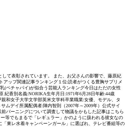
たのを守っていた。, ・林海象…映画「CAT'S EYE」の監督。現場で散々しごかれて女優として開眼した。, ・石原さとみ…中1の時に藤原紀香主演のドラマ「WITH LOVE」を見て女優に憧れた。, ・杉本清…藤原のファン。藤原が出演したCMのナレーションを担当。スタイリストが同じ。, ・陣内智則…07.02.17神戸市の生田神社で挙式。07.04.10入籍、09.03.20離婚。3歳年下。, ・初写真集「NORIKA」はノーヌードの写真集としては異例の20万部のベストセラー。, ・名付け親になったロイヤルキャンサーがデビュー戦2着（福島競馬3歳新馬戦＝00年）。, ニューヨークのライフスタイルをイメージしたジュエリー、下着、サングラスなどを商品化。, ・非営利団体「NYDファンド」を設立して収益を米同時多発テロの犠牲者に寄付（＝02年）。, ・オフィシャルホームページがプロサッカーチーム・横浜FCとパートナーシップを結んだ, ・自らの企画でアフガニスタンを訪問、個人的に撮った写真を展覧会で公開（＝03年）。, ・ティップネス（フィットネス）の調査で「女性の理想体型」第1位に選ばれた（＝08年）。. 高木 美保さんは、東京都葛飾区出身、千葉県松戸市育ちの…, うつ病、躁鬱病を告白した芸能人・有名人達 身長：171 cm 松本人志さんは、よしもとクリエイティブ・エー…. 藤原紀香（ふじわら のりか） 肩書き モデル 女優 本名 藤原紀香 生年 1971（昭和46）06.28（蟹座/a型） 出身地 兵庫県西宮市 出身校 西宮市立生瀬小学校 親和中学校 親和女子高校 親和女子大学文学部英文学科 そんな藤原紀香さんの生い立ち・家族構成・学歴・芸能界デビューのキッカケをご紹介します。, 《藤原紀香のプロフィール》 藤原紀香さんの出身小学校は、地元西宮市内の公立校の生瀬（なまぜ）小学校です。 家族構成は両親と3歳年下の弟の4人家族です。 父親は設計事務所を経営しており、裕福な家庭に育っています。 女優やモデルとして活躍する、藤原紀香さん。今回は、そんな紀香さんを育んだ、深い家族愛にスポットを当てたいと思います。【本人プロフィール】名前：藤原紀香（ふじわら・のりか）生年月日：1971年6月28日年齢：49歳 ※2020年9月現在身長： みなさん、記憶に新しいはず。 離婚の理由や原因を調べていく. 藤原紀香さんと芸人の陣内智則. ジム・キャ…, 破天荒な人生を送った、中島らもさんは、長年、躁うつ病にも悩まされていました。 藤原 紀香（ふじわら のりか、1971年 6月28日 - ）は、日本の女優、モデル、タレント。 本名は片岡 紀香（かたおか のりか）。. スポンサードリンク (adsbygoogle=window.adsbygoogle||[]).push({}); 同校は神戸市の伝統ある女子校（1887年開校）として知られ、難関大学に進学する卒業生も少なくありません。, 藤原さんは意外にも高校時代は落語研究会に在籍しており、「親和亭かつお」の高座名で落語を披露したこともありました。, また高校1年生の時には片想いの男子生徒がおり、バレンタインデーのチョコレートを渡すために後をつけたことがありました。, 「高校１年だったかな。電車の中で会う片思いの男子校の生徒さんに、何日か後をつけると言うと変なんですが、おうちまでこっそりとついていって（場所を）確かめたんです」, ただしバレンタインデー当日は手作りのチョコレートを持参したものの、勇気がなくてピンポンを押すことができませんでした。, 藤原さんはこのことについては今でも非常に後悔しており、それ以降は「思いはちゃんと伝えなければ」と思うようになったそうです。, そして高校3年生の時には選抜高校野球の「セブンティーンレポーター」に選ばれています。, ただしこの際にはスカウトなどはされておらず、高校時代は芸能活動をおこなっていません。, また当時は芸能界に興味はなく、世界史が好きだったことから歴史考古学者の助手になることが夢でした。, また後述するように藤原さんは公立小学校の出身のため、この中学へは中学受験で入学しています。, また当時の藤原さんは子供の頃からのピアノの先生が開いたミュージカルアカデミーにも通っていました。, 本人は「遊び感覚だった」と述べていますが、中学1年生の時には「白雪姫」に出演して王子役を演じています。, また「サウンド・オブ・ミュージック」の舞台にも出演したと公式ブログに綴っています。, また運動神経もよく、小学校時代は少年野球チームに入って3番打者として活躍しています。, 加えて藤原さんは小学校時代はピンクレディーに憧れており、当時の夢はイルカショーのお姉さんでした。, 現在でも年齢を感じさせない若々しさと大人の色気を兼備した美貌は、同年代の女優の中でも際立っています。, ここまでお読みいただきありがとうございました。ご質問やご意見などがございましたら、お手数をおかけしますがページ上の「お問い合わせ」よりお願いいたします。また出身校や偏差値情報などのリサーチには万全を期しているつもりですが誤りなどがあった場合はご指摘していただけると幸いです。なお返信はあるだけ早くおこなうようにしていますが、数日かかる場合があることをご了承ください。, このところ当サイトのページが警告音とともに「Windowsセキュリティシステムが破損しています」とのページに切り替わることが稀にあります。, このような表示はすべて詐欺なので、「更新」や「続行」、「こちらをクリック」などのボタンは絶対に押さないでください。, 万が一、そのような表示が現れた場合にはページをいったん閉じてから再開してください（クリックさえしなければ実害はありません）。, なお当サイトはグーグル社提供の広告ユニットを使用していますが、そのような詐欺広告はグーグル社のチェックをかいくぐって表示されています。, 現状では当サイトでブロックすることができないことをご了承ください（いずれグーグル社に対策されると思われます）. 心配させまいという一心で必死に笑顔を作る微笑みうつ病 出身小学校：兵庫県 西宮市立生瀬小学校 藤原紀香さんの出身小学校は、地元西宮市内の公立校の生瀬（なまぜ）小学校です。 家族構成は両親と3歳年下の弟の4人家族です。 父親は設計事務所を経営しており、裕福な家庭に育っています。 藤原さんは子供の頃から活発な少女で、木登りや虫取りなどもしています。 また運動神経もよく、小学校時代は少年野球チームに入って3番打者として活躍しています。 さらに当時は健康優良児にも選ばれたほどです。 加えて藤原さんは小学校時代はピンクレディーに憧 … 以下では藤原紀香さんの学歴や経歴、出身高校や大学の偏差値、学生時代のエピソードなどをご紹介していきます. 長いこと…, 過去に軽いうつ状態だったことを告白している真矢ミキさん と芸能界の闇が・・・ 2007年にスタイル抜群の女優、 藤原紀香さんと、芸人が結婚した. (adsbygoogle=window.adsbygoogle||[]).push({}); 1993年には東レの水着キャンペンガールに起用され、クイズ番組「クイズ！紳助くん」のアシスタントとしてテレビ初出演。, その後は「昔の男」や「スタアの恋」、「愛と青春の宝塚」などキー局の連続ドラマで主演。, また後述するように藤原さんはこの大学の系列校に通っていたことから、大学には一般受験ではなく内部進学で進んでいます。, 在学中だった２０歳の時に両親が応募したミス日本のグランプリを受賞しますが、応募したのは母親でした。, 藤原さんの母親もミス日本に応募したことがあり