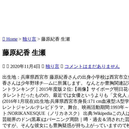
Home
>
独り言
>
藤原紀香 生瀬
藤原紀香 生瀬
2020年11月4日
独り言
コメントはまだありません
出生地：兵庫県西宮市 藤原紀香さんの出身小学校は西宮市立生瀬小学校です。 小学2年生の時には、大阪地区の健康優良児として表彰されています。 また、お父さんの影響で、藤原紀香さんは少年野球チ―ムに所属します。 なんとか豊胸関連記事を４日連続記録を更新中です。多く読まれている豊胸・バストアップ関連記事ランキング１位:読者がつくる豊胸サプリメントランキング｜2015年度版２位:【画像】サイボーグ明日花キララ｜整形・豊胸で劣化したすっぴん３位:巨乳じゃなくて貧乳(ペチャパイ)が似合う芸能人ランキング今日はただの女性タレントだったものの、最近では女優というよりも「文化人」のような位置にいる藤原紀香さんです。プロフイール本名:藤原 紀香別名義:NORIKA生年月日:1971年6月28日年齢:44歳(2016年1月現在)出生地:兵庫県西宮市身長:171 cm血液型:A型学歴:西宮市立生瀬小学校→親和中学校→親和女子高等学校→神戸親和女子大学文学部英米文学科卒業職業:女優、モデル、タレントジャンル:テレビドラマ、舞台、映画活動期間:1993年～所属事務所:高輪エージェンシー→バーニングプロダクション→サムデイ所属配偶者:陣内智則（2007年～2009年）公式サイト:NORIKANESQUE（ノリカネスク） 出典:Wikipediaこの人は例のバーニング出身で現在も系列のサムデイ所属です。私が以前バーニングについて調査して物議をかもした記事はこちら芸能界のドン(黒幕)はバーニング周防｜噂・過去＆消された芸能人藤原紀香の豊胸疑惑について恋多き女性としてワイドショー等でもまるで「レギュラー」かのように扱われる彼女なのですが、そんな彼女にも豊胸疑惑が持ち上がっていますので検証してみるとしましょう。彼女は1971年生まれで1993年の時に「東レ水着キャンペーンガール」に選ばれ、テレビ番組等のアシスタントになるなど芸能界の世界に足を踏み入れる事になりました。その当時はもちろんまだまだ「駆け出しのアイドル」であって、水着姿も多く披露してくれています。その姿を見ると、既にかなりのボリュームとなっています。以降、彼女は売れっ子への階段を踏み出す事になり、バラエティ番組でもどこか独特の存在感を見せつけるようになり、女優の枠を超えて「文化人」のような位置にいます。なぜ彼女に豊胸疑惑があるのかと言えば、あまりにも美しいバストだからに他なりません。日本人離れしたボディは、「峰不二子と同じスリーサイズ」と豪語するなど、もはや三次元には敵はいないといった所でしょうか。駆け出しの頃はテレビ番組でコスプレ姿を見せる事もあり、バストを強調したコスチュームには共演者も思わず固唾を飲む事になったかと思いますが、キャンペーンギャルとしてデビューした時点で既に素晴らしいボディでした。ですから豊胸したとなれば、それ以前にという事になるのですが、様々な豊胸疑惑の中でも彼女に関しては「豊胸ではないだろう」との声が上がっています。その根拠をいろいろと集めてみました。まずは彼女のバストが不自然な巨乳ではない点にあります。豊胸手術を行うと、どうしてもまるで何かを入れているかのような張りが出てきます。まるでボールでも入れているのではないかと思う程に胸が張っているのです。見てみると、「柔らかそう」ではなく「固そう」「弾力がありそう」と思うようなバストなのですが、彼女のバストはそのような豊胸しただろうと思われているようなバストとは異なり、あくまでも自然です。このように言っては失礼ですが、年齢と共にそれなりに垂れてきています。仮にですが、彼女が豊胸手術を行っているのであれば年齢に似つかわしくない弾力を持ち、自然な形で垂れる事はないでしょう。大きいのは事実なのですが、豊胸にしてはあまりにも自然過ぎるのです。彼女は最近でこそ「文化人」のような活動が目立っており、肌を露出するような機会もめったにないのですが、彼女が若い時にはファッション雑誌からグラビア雑誌まで、彼女のボディを見ない日はないのではないかと思うような日もあったのです。それだけ彼女が人気があったのですが、裏を返せばそれだけ様々な写真が残されている事にもなります。グラビア雑誌では様々なテーマに基づいて写真を撮影されるのですが、ヌードではないものの、水滴を滴らせる物があります。この際、豊胸しているバストの持ち主だと水滴が垂らされると明らかに「自分のものではない」バストの形が浮かび上がってくるのです。誰が見ても「明らかに何か入れている」と分かるかのようなバストなのですが、彼女は濡れているようなグラビアでも、バストはごくごく自然なのです。あれを「豊胸」というのは流石に無理があるだろうと。一方では豊胸説もあります。それは、彼女のしたたかさに起因しています。ここでも散々既出ですが、元々彼女はキャンギャルとしてデビューした、いわば「アイドル予備軍」「タレント候補性」でしかありませんでした。それが今では「文化人」のような扱いとなっているのです。お笑い芸人の陣内智則さんとも結婚したもののすぐに離婚し、その後の相手は様々なジャンルのビッグネームが揃っています。また、彼女が売れだした頃、「傲慢なタレント」という事で放送では「ピー」という音が被せられていたものの、実は彼女の態度はとても悪いとも言われていました。これらからも分かるのは、彼女がとてもしたたかだという点です。自分自身のイメージ作り、あるいは売れるための方法などは徹底して行うのです。彼女にとっては恋愛は自分の宣伝、あるいは自分よりも格上と見られるような相手を選んでいるのです。陣内智則との離婚も、もっと売れっ子になると思っていたもののうだつが上がらないがために離婚したとも言われています。つまり、彼女は上にのし上がるためには何でもやるような女性ですので、豊胸くらいするだろうと。このように、彼女にも様々な疑惑があるのですが、彼女の人格を抜きにバストだけで考えると、豊胸したにしてはあまりにも自然過ぎます。腋に傷跡も見えませんので、彼女が豊胸を行っている可能性はかなり低いでしょう。こういった声が上がるのは、彼女があまり好かれていないからとも言えるのですが、人格とバストは関係ありませんので、「豊胸疑惑」という点だけで考えるのであれば彼女は白でしょう。藤原紀香の山口組との黒い噂について『藤原紀香 枕営業 山口組 黒い噂 島田伸介』というキーワードはググるとすぐに出てきてしまう切っても切れないキーワードいなっていて、芸能通の人であればご存知の方も多いでしょう。その真相を究明すべく、藤原紀香さんの為にもサエサラは色々調査してみました。藤原紀香が、そもそも、黒い噂があると言われるのは所属事務所のバーニングプロダクション・周防郁雄社長が暴力団と深い繋がりがあるということからだと思われます。周防郁雄社長は、昔、若い時に浜田幸一元衆議院議員、通称「ハマコー」の運転手をしていたらしいく、ハマコーと言えば、自分は元ヤクザだと暴露していたし、父親は右翼の大物だったという情報もあります。そんな芸能界のドンと呼ばれる周防郁雄社長の愛人だったと噂をされていますが、それ以上に度肝を抜かれる噂が藤原紀香さんと暴力団との黒い交際です。ちなみにこの暴露したと言われているのが、島田紳助です。彼は黒い交際のせいで芸能界を引退する事になりましたが、彼の某人気番組で藤原紀香さんの黒い過去の話を暴露したらしいのです。当然、ピーという自主規制音すらかけられることもなく、オンエアーはされなかったらしいのですが、出演者か会場の観覧のお客様から漏れた情報だと言われています。週刊誌やネットの情報を集約すると、この人物こそが、山口組五代目組長渡辺芳則氏と考えられます。また本当かどうかは定かではないですが、その島田紳助とも愛人関係にあったと言われています。藤原紀香と陣内友則の結婚の時も陣内は紳助に「今までの関係を忘れてほしい」とお願いしたところ東京での仕事は干されたという情報もあるが、確