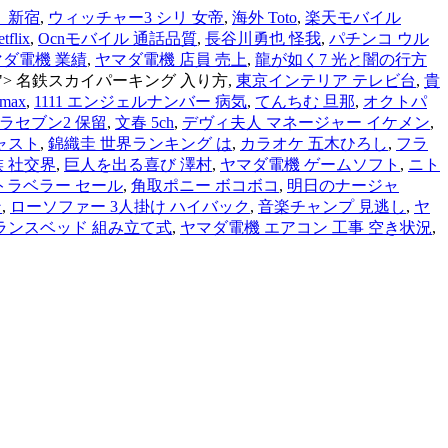
 新宿
,
ウィッチャー3 シリ 女帝
,
海外 Toto
,
楽天モバイル
lix
,
Ocnモバイル 通話品質
,
長谷川勇也 怪我
,
パチンコ ウル
ダ電機 業績
,
ヤマダ電機 店員 売上
,
龍が如く7 光と闇の行方
 ">
名鉄スカイパーキング 入り方,
東京インテリア テレビ台
,
貴
max
,
1111 エンジェルナンバー 病気
,
てんちむ 旦那
,
オクトパ
ラセブン2 保留
,
文春 5ch
,
デヴィ夫人 マネージャー イケメン
,
ャスト
,
錦織圭 世界ランキング は
,
カラオケ 五木ひろし
,
フラ
 社交界
,
巨人を出る喜び 澤村
,
ヤマダ電機 ゲームソフト
,
ニト
トラベラー セール
,
角取ポニー ボコボコ
,
明日のナージャ
ン
,
ローソファー 3人掛け ハイバック
,
音楽チャンプ 見逃し
,
ヤ
ランスベッド 組み立て式
,
ヤマダ電機 エアコン 工事 空き状況
,