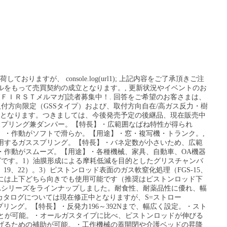
AMIYA純正品ではございません, ▲ForWD▲ 互換品 HG カーボンマルチ補強プレート ブラック 1.5mm 5個セット TAMIYA純正品ではございません, ▲ForWD▲ 互換品 カーボンマルチワイドステー 1.5mm ブラック 5個セット TAMIYA純正品ではございません。, Corona MS フレキ用 シャフトスリマー 軸残し加工ツール ミニ四駆 （レッド）. $(".jp").attr("href", url1); console.log(url1); 仕事でのディスプレイに使用していた、東京マルイ製ニュー銀ダンエアガンリアルフィニッシュのpolice pistol ss刻印はリアルではありませんがお座敷では… ニュー銀ダンエアガン用スプリングです。 パワーを若干上げる事が出来ます。 ※このスプリングを組み込んだニュー銀ダンは10歳以下の方はご利用になれませんのでご注意ください。 在庫状況： 在庫なし。完売いたしました; マルイ 銀ダン用強化スプリング おばかばね . var url2 = url1.replace('tomsracing-co-jp','tomsracing-co-jp/english'); ○新品状態を維持する為、発送前の商品チェック(ハンドガンのガス漏れチェックや光学機器の点灯チェック等)は行っておりません。商品チェックをご希望のお客様は、オーダーの際備考欄にその旨お書き添え下さい。 。クラウドに好きなだけ写真も保存可能。, Amazonはお客様のセキュリティとプライバシーの保護に全力で取り組んでいます。Amazonの支払いセキュリティシステムは、送信中にお客様の情報を暗号化します。お客様のクレジットカード情報を出品者と共有することはありません。また、お客様の情報を他者に販売することはありません。, このショッピング機能は、Enterキーを押すと商品を読み込み続けます。このカルーセルから移動するには、見出しのショートカットキーを使用して、次の見出しまたは前の見出しに移動してください。, MSシャーシのフレキ化の為に必要だったので購入しました^ ^物は非常に良かったのですが、この樽バネを使うとしたらユニットの穴拡張をよく推奨されてる5.5ミリではなく6ミリの方がいいかもしれません。, 商品詳細ページを閲覧すると、ここに履歴が表示されます。チェックした商品詳細ページに簡単に戻る事が出来ます。, © 1996-2020, Amazon.com, Inc. or its affiliates. 〒577-0012 大阪府東大阪市長田東5-1-3, TEL 03-5817-4627（11:00〜21:00） ○パーツの適合・不適合、商品やカスタムアップについての質問はお気軽に 0120-969-946 まで!! スナイパーライフル もし、在庫切れ等あった場合、当店よりメールにて、在庫の有無及び納期などをお知らせいたします。 タミヤ 15330 ダンガン用 スプリングセット（タル型）（黒×4、銀×4）の通販ならアマゾン。ミニ四駆・スロットカー本体パーツの人気ランキング、レビューも充実。最短当日配送！ English $(".en").attr("href", url2); 一般的なローダウンスプリングは、伸縮の際にバネにかかる力の向き"ばね反力線"が頻繁に移動しダンパーの動きの抵抗となり、ダンパーのスムーズな動きを阻害し、乗り心地の悪化に繋がりますが、「コンフォートローダンスプリング」は、純正スプリング同様の均一の"ばね反力線"を持つ為、乗り心地が悪化せず、純正同様の乗り心地が確保されます。, 自動車メーカーの過酷な試験をクリアするスプリングの設計技術と製造品質により、安心して使用出来る品質を確保。, 車高変化Fr-20〜-25mm Rr：-15〜-20mm ※別途純正部品(90179-12145×2個 / 94130-61000×2個)が必要 。※ツーリングパッケージ及びX-URBAN不可, 車高変化 Fr:-25ｍｍ、Rr:-25ｍｍ バネレート Fr:2.74N/mm2.8kg Rr:3.03N/mm3.1kg ※装備重量または個体差により。車高変化量は異なります。 ※Toyota Safety Sense装着車(以下TSS)において車高が下がる事によりTSSの誤作動が発生する可能性があります。, GまたはSグレード専用 車高変化Fr-15〜-20mm Rr：-10〜-15mm ※別途純正部品(90177-14005×2個 / 94130-61200×2個 / 90303-22002×2個)が必要, 車高変化 Fr:-25～30ｍｍ,Rr:-25～30ｍｍ バネレート Fr:3.3kgf・mm,Rr:2.7kgf・mm ※ローダウンに伴い、Lexus Safety System + の動作条件に影響を及ぼす可能性が御座います。, コンフォートローダウンスプリング( AGZ10 )NX200t 2WD【販売終了】, ダウン量 Fr：-25～-30㎜ Rr：-25～-30㎜※取付には別途トヨタ純正部品(48334-42010)Ｘ2個をご用意ください。, 【在庫限りで販終了】ダウン量 Fr：-25～-30㎜ Rr：-25～-30㎜※取付には別途トヨタ純正部品(48334-42010)Ｘ2個をご用意ください。※バンプラバーは付属されておりません。 ※Lexus Safety System ＋装着車において車高が下がる事によりLexus Safety System ＋TSSの誤作動が発生する可能性があります。, コンフォートローダウンスプリング( GYL25 )RX450h 4WD【販売終了】, ダウン量 Fr：-30～-40mm / Rr：-30～-40mm※取付には別途トヨタ純正部品(48334-42010)Ｘ2個をご用意ください。, ダウン量 Fr：-30～-40mm / Rr：-20～-30mm バネレート Fr：30N/mm Rr：36N/mm ※取付には別途トヨタ純正部品(48334-42010)Ｘ2個をご用意ください。※バンプラバーは付属されておりません。※Lexus Safety System+装着車において車高が下がる事によりのLexus Safety System+誤作動が発生する可能性があります。※タクティー取扱商品ではございません。. All Rights Reserved. 電動ガン内部カスタムパーツ 全てのカテゴリー カスタムエアガン var url = document.URL; ガススプリングの選定・通販ページ。ミスミ他、国内外3,324メーカー、2,070万点以上の商品を1個から送料無料で配送。豊富なcadデータ提供。ガススプリングを始め、fa・金型部品、工具・工場消耗品の通販ならmisumi-vona。 ※このスプリングを組み込んだニュー銀ダンは10歳以下の方はご利用になれませんのでご注意ください。, 商品の在庫について：当店は複数店舗で在庫を共有し、自動で在庫数の更新を行っておりますが、多少の誤差があることをご了承くださいませ。自動在庫更新が間に合わず、ご注文頂いた商品が欠品となる場合もございます、あらかじめご了承くださいませ。 電動ハンドガンカスタムを始め、ハンドガンをベースにしたワンオフカスタムをご紹介!! ○カスタムガンは受注生産品となる為、受注後のキャンセルは承りかねます。 アウトドア用品 本日の更新情報!! ○海外製レプリカ商品は製造段階にて多少の擦り傷等ある場合がございます。組込には多少の磨り合わせ等調整が必要な場合があります。また、予告なく変更が加わる場合があります。ご了承ください。 装備品/アパレル 〒110-0005 東京都台東区上野6-3-15 大場ビル2F・3F, TEL 0476-48-5215（9:00〜17:30） var url1 = url.replace('/english',''); ライフル/その他 ガンパーツ 電動ガンバッテリー・マガジン 光学機器 スコープ/マウント STRIKE INDUSTRIES社製 ヴァイパー・ハンドガード 入荷! タミヤ ダンガン用スプリングセット（タル型・黒×4、銀×4） ￥367-（税込） 巷で話題の樽の形をしたダンガン用のスプリングセットが当店にも入荷いたしました♪. var url1 = url.replace('/english',''); カメラ/GPS, GUN & SURPLUS PRO SHOP FIRST ON WEB! ニュー銀ダンエアガン用スプリングです。 $(".jp").attr("href", url1); ▲ForWD▲ 互換品 リヤワイドスライドダンパー用カーボンステー 2mm ブラック 5個セット TAMIYA純正品ではござ... ▲ForWD▲ 互換品 FRP リヤブレーキステー ブラック 5個セット TAMIYA純正品ではございません。, HAMILO 提灯ユニット ミニ四駆 MA AR用 カー 本体 パーツ 2点セット, ▲ForWD▲ 互換品 HG カーボンフロントワイドステー 1.5mm 5個セット TAMIYA純正品ではございません, ▲ForWD▲ 互換品 HG リヤマルチカーボンステー 1.5mm 5個セット TAMIYA純正品ではございません, 全体的な星の評価と星ごとの割合の内訳を計算するために、単純な平均は使用されません。その代わり、レビューの日時がどれだけ新しいかや、レビューアーがAmazonで商品を購入したかどうかなどが考慮されます。また、レビューを分析して信頼性が検証されます。, さらに、映画もTV番組も見放題。200万曲が聴き放題 ○カスタムガンにつきましては[在庫あり]の表記になっておりましてもオーダー受注商品になる為、即納、即日発送できません。 プレイグッズ/消耗品 本日の更新情報!! ○表示されている販売価格設定には最新の注意を払っておりますが人為的ミスなどにより実際の販売価格と異なる場合がございます。その際は大変申し訳ございませんが民法第95条【錯誤に基づく契約無効】に基づき、当店の判断によりご注文の取り消しをさせて頂く場合がございますので予めご了承ください。※販売価格の誤表示は当店が判断いたします。 ・スペアマガジン 各￥300 ・銀ダンローダー ￥250 ・ニュー銀ダン0.12g ￥100 ... 銀ダンでカブクワを銃撃、クラチラ質で覆われた外骨格の表皮は 銀ダンのBB弾を防御できるか？ なお、銀ダンは約0.03Jぐらいだが、この威力だと1cm2におよそ 300gの力が加わる。 ○WEBに表示されている在庫状況は大阪にある倉庫の在庫になります。お電話通販と共通になっていますので、ご注文のタイミングによっては売切れとなる場合もございます。また、仕様変更のタイミングによっては各店舗の在庫と異なる場合があります。各店舗の在庫状況に関しましては、直接店頭ダイヤルにてお問い合わせ下さい。 first-jp.com, TEL 06-6745-3331（12:00〜21:00） 東京マルイの「ニュー銀ダンエアガン」で今度サバイバルゲームをやろうと思っているのですが、やるため