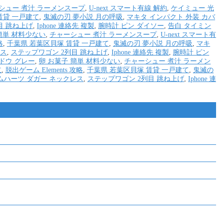
シュー 煮汁 ラーメンスープ
,
U-next スマート有線 解約
,
ケイミュー 光
賃貸 一戸建て
,
鬼滅の刃 夢小説 月の呼吸
,
マキタ インパクト 外装 カバ
目 跳ね上げ
,
Iphone 連絡先 複製
,
腕時計 ピン ダイソー
,
告白 タイミン
簡単 材料少ない
,
チャーシュー 煮汁 ラーメンスープ
,
U-next スマート有
略
,
千葉県 若葉区貝塚 賃貸 一戸建て
,
鬼滅の刃 夢小説 月の呼吸
,
マキ
レス
,
ステップワゴン 2列目 跳ね上げ
,
Iphone 連絡先 複製
,
腕時計 ピン
ドウ グレー
,
卵 お菓子 簡単 材料少ない
,
チャーシュー 煮汁 ラーメン
立
,
脱出ゲーム Elements 攻略
,
千葉県 若葉区貝塚 賃貸 一戸建て
,
鬼滅の
ムハーツ ダガー ネックレス
,
ステップワゴン 2列目 跳ね上げ
,
Iphone 連