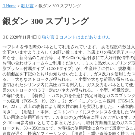
Home
>
独り言
>
銀ダン 300 スプリング
銀ダン 300 スプリング
2020年11月4日
独り言
コメントはまだありません
msフレキを作る際のバネとして利用されています。 ある程度の数は入荷しておりますが、 console.log(url1); 上記内容をご了承頂きご注文下さいますようよろしくお願い致します。当店よりの発送完了メールをもって売買契約の成立となります。, 更新状況やイベントのお知らせ、新商品のご紹介等、オモシロ(?)小話付きにて大好評配信中の[ＦＩＲＳＴメルマガ]読者募集中！. 回答をご希望のお客さまは、お問い合わせフォームをご利用ください。, ミスミ品ガススプリング取付方向限定（GSSタイプ）および、取付方向自在/高ガス反力・樹脂ブッシュ付属タイプ（GSSFタイプ）が、生産終了に伴い、規格廃止となります。つきましては、今後発売予定の後継品、現在販売中の類似品を下記のとおりお知らせいたします。, ガス反力を使用したスプリング兼ダンパー。【特長】・広範囲なばね特性が得られる。・大きなストロークが得られる。・小型で大きな荷重が得られる。・作動がソフトで滑らか。【用途】・窓・複写機・トランク。, 密閉されたシリンダ内に高圧ガスを封入し、ガス反力をバネとして使用するガススプリング。【特長】・バネ定数が小さいため、広範囲のストロークでほぼ一定のバネ力が得られる。・小型、軽量設定。・作動がスムーズ。【用途】・各種機械、家具、自動車、OA機器の扉に使用。, 【特長】・ガス反力を任意に指定可能なガススプリングです。1）油膜形成による摩耗低減を目的としたグリスチャンバーの採用（FGS-15、19、22）。2）ガイドにブッシュを採用（FGS-15、19、22）。3）ピストンロッド表面のガス軟窒化処理（FGS-15、19、22）。以上の改善により耐久性の向上を実現しました。・基本的には上下どちら向きでも使用可能です（推奨はピストンロッド下向き）。【用途】・本体、ピストンロッドにステンレスを使用した VAシリーズをラインナップしました。耐食性、耐薬品性に優れ、幅広い用途に使用可能です。, カタログ(S)寸法値に誤りがございます。カタログについては現在修正中となりますが、S=ストローク-10mm(参考値）としてご参照ください。, 取付方向自由型のガススプリング。【特長】・反発力196～392Nまで、幅広く設定。・ストロークも、50～350mmまで、お客様の使用用途に合わせて設定することが可能。・オールガスタイプに比べ、ピストンロッドが伸びる速度が遅く、快適なフィーリング。【用途】・重い蓋等を軽く持ち上げるための補助が可能。・工作機械の蓋開閉や介護ベッドの昇降等幅広い分野で使用可能。, 【特長】・小型・軽量でありながら、大きなバネ力（反力）が得られます。・バネ力（反力）は、長いストロークにわたり、ほぼ一定です。・用途に応じた設計ができ、広範囲に応用できます。, 速度を一定に制御する油圧式速度コントローラ。【特長】・豊富なラインナップから選択可能。・伸長だけ調整式、圧縮だけ調整式、伸縮調整式の3タイプを用意。【用途】・機械に伝わる衝撃や振動が大幅に低減させ作業停止時間、保守コスト削減に。・安全性向上のために。, 扉収納金物の設置に使用する金属製アイレット仕様のガススプリング。【用途】・安全対策に最適, 密閉されたシリンダー内に高圧ガスを封入し、ガス反力をバネとして使用するガススプリング。【特長】・バネ定数が小さいため、広範囲のストロークでほぼ一定のバネ力が得られる。・小型、軽量設定。・作動がスムーズ。【用途】・各種機械、家具、自動車、OA機器の扉に使用。, 【特長】・小型、軽量でありながら、大きなバネ力（反力）が得られます。・バネ力（反力）は、長いストロークにわたり、ほぼ一定です。・用途に応じた設定ができ、広範囲に応用できます。・360°どの角度でも取付け可能です。, ストローク長に対し、全長がコンパクトなガススプリング。【特長】・ストロークに対し、全長が短く設定でき、短いスペースに取付が可能。・反発力98～294Nまで、幅広く設定。・ストロークも、50～300mmまで、使用用途に合わせて設定する事が可能。【用途】・重い蓋等を軽く持ち上げるための補助が可能。・複写機の蓋開閉やオフィス機器の昇降等幅広い分野で使用可能。, エア反力を使用したダンパー。【特長】・反力はロッドが縮む方向にかかり、伸びる方向にはかからない。・特殊調整機構の採用によりニードル弁でダンパー力の微調整が可能。・取り付けが簡単なコンパクト設計。・作動はなめらかで静か。・材質 : シリンダー / アルミニウム合金（A6063TD）、取り付け部 / ポリアミド（PA6）。・使用周囲温度 : -10℃〜+60℃。・引き荷重 : 0.5N以下。【用途】・自閉装置付スライディングドア、一般家庭用、業務用ドアなどの緩衝器として。, オイルを使用したダンパー。【特長】・材質 : シリンダ / 機械構造用炭素鋼鋼管（STKM）、ロッド / 機械構造用炭素鋼鋼材（S35C）。・材質 : ブッシュ / ポリアミド（PA）、オイル / 鉱物油。・表面仕上 : シリンダ / 焼付塗装（グレー）ロッド / ガス軟窒化処理。・ロッドの伸び方向のみ抵抗力が働く。・作動がソフトで、なめらか。【用途】・特装車・鉄道車両の荷物棚・振動機器・天井点検口。, 取付方向自由型のガススプリング。【特長】・反発力490～686Nまで、幅広く設定。・ストロークも、50～350mmまで、使用用途に合わせて設定することが可能。・オールガスタイプに比べ、ピストンロッドが伸びる速度が遅く、快適なフィーリングを提供。【用途】・重い蓋等を軽く持ち上げるための補助が可能。・架装トラックの扉開閉や医療用ベッドの昇降等幅広い分野で使用可能。, ストッパーが付いており突風などで不意に天蓋などが閉まることを防止するダンパー。【特長】・オープン時、自動的にストッパーが働きロック。・簡単にストッパーを解除可能。・ロック状態が一目で確認可能。・広範囲なばね特性が得られる。・大きなストロークが得られる。・小型で大きな荷重が得られる。・作動がソフトで滑らか。【用途】・建機・特装車両。, 取付方向自由型のガススプリング。【特長】・反発力49～147Nまで、幅広く設定。・ストロークも、50～100mmまで、使用用途に合わせて設定することが可能。・オールガスタイプに比べ、ピストンロッドが伸びる速度が遅く、快適なフィーリング。【用途】・重い蓋等を軽く持ち上げるための補助が可能。・鉄道車両のテーブル昇降等幅広い分野で使用可能。, ストローク長に対し、全長がコンパクトなガススプリング。【特長】・ストロークに対し、全長が短く設定出来、短いスペースに取付が可能。・反発力392～490Nまで、幅広く設定。・ストロークも、50～400mmまで、使用用途に合わせて設定することが可能。【用途】・重い蓋等を軽く持ち上げるための補助ができる製品。・ゲーム機の蓋開閉やATMのカバー開閉等幅広い分野で使用可能。, ストローク長に対し、全長がコンパクトなガススプリング。【特長】・ストロークに対し、全長が短く設定でき、短いスペースに取付が可能。・反発力588～785Nまで、幅広く設定。・ストロークも、50～400mmまで、使用用途に合わせて設定することが可能。【用途】・重い蓋等を軽く持ち上げるための補助が可能。・ミニバンのリヤゲート開閉等幅広い分野で使用可能。, 下開きの扉をゆっくりと開く、伸長方向に働くダンパーです。【特長】・使用温度：0℃～80℃。・ダンパーはロッドを下にして縦方向に取り付けてください。・ブラケット（別売品）：9222SJ、7592TM、6284UG。【用途】・下開きの扉に最適。, 最大長でロックし、窓や扉が不意に下がるのを防止する安全設計。【特長】・ロッドが最大長でロックし、ロッドが縮むのを防止します。・扉や窓が不意に下がるのを防止し作業者の安全を守ります。・装置に組み込めば、扉の開時にストッパーが不要になり、コンパクトでコストダウンができた装置になります。, 本体、ピストンロッドにステンレスを使用した VAシリーズ。耐食性、耐薬品性に優れ、幅広い用途に使用可能です。【特長】・ガス反力を指定範囲内で10Ｎ刻みの設定が可能です。1）油膜形成による摩耗低減を目的としたグリスチャンバーの採用。2）ガイドにブッシュを採用。3）ピストンロッド表面のガス軟窒化処理。以上の改善により耐久性の向上を実現しました。・基本的には上下どちら向きでも使用可能です（推奨はピストンロッド下向き）。, 取付方向自由型のガススプリング。【特長】・取付のブラケットが装着されており、母機に簡単に組付けることが可能。・反発力196～392Nまで、幅広く設定。・ストロークも、50～200mmまで、使用用途に合わせて設定することが可能。・オールガスタイプに比べ、ピストンロッドが伸びる速度が遅く、快適なフィーリング。【用途】・重い蓋等を軽く持ち上げるための補助が可能。・ホテル用エキストラベッド開閉等幅広い分野で使用可能。, シリンダー外径φ15、ピストンロッド径φ7、オールガスタイプのスタンダード品。【特長】・KYBガススプリングはコイルバネに比べバネ定数が低いため長い圧縮ストロークにわたってほぼ一定のバネ力が発生でき、扉類の開閉用として最適の特性を持っています。・またバネ作用と共に減衰作用を持ち扉類の開閉速度を確実にコントロールできます, 両端のブラケットを樹脂製ブッシュ付の短いものに変更した、コンパクトサイズのガススプリングです。. 日本語 var url = document.URL; firefly (ファイアフライ） マルイ ニュー銀ダンエアガン用 強化スプリング おばかばねほかホビー, エアガン・モデルガン, パーツが勢ぞろい。ランキング、レビューも充実。アマゾンなら最短当日配送。 ハンドガン用カスタムパーツ ミニ四駆 ベアリング (520ベアリング 交換ツール) ベアリングチェンジャー 【 ﾐﾆ四駆 の修理・交換・カスタム・グレー... GOOD TOWN ミニ四駆 ポータブルピット ボックス 用 仕切り板 アクリル 3段 保管 コレクション ブルー (オレンジ), UTST ミニ四駆 穴あけ加工ビット 手動ドリル 穴開け工具 プラモデル などに (スカイブルー). この商品を購入した、Amazonコミュニティーのメンバーである出品者、メーカー、またはカスタマーが質問にお答えします。, 有効な質問が入力されていることを確認してください。質問は編集することができます。または、そのまま投稿してください。, タミヤ 15330 ダンガン用 スプリングセット（タル型）（黒×4、銀×4）になります。, タミヤ ミニ四駆特別企画商品 MSカラーシャーシセット パープル・グリーン 95234, イーグル模型 ミニ四駆用BBS Eタイプ大径ホイール #MINI4-W004-LBL, mokedo-factory（モケドーファクトリー） M4WD アルミスペーサーセット 1.5mm/3mm/6mm/12mm 各8個 (ブルー), TAMIYA MSシャーシ用Aパーツ 黒 ミニ四駆カスタマーパーツ C_ZONEショップオリジナルステッカー付き, mokedo-factory（モケドーファクトリー）M4WD フローティングカウンターギヤーセット VS/S2/AR/SXX 3.5：1, タミヤ ミニ四駆特別企画商品 HG ローハイトタイヤ用アルミホイールII (リバーシブル2本) 95602, タミヤ ミニ四駆グレードアップパーツ No.518 GP.518 FRP リヤブレーキステーセット 15518, タミヤ ミニ四駆限定商品 HG カーボンマルチワイドリヤステー 1.5mm J-CUP 2020 95132, タミヤ ミニ四駆限定商品 HG カーボンリヤブレーキステー 1.5mm J-CUP 2020 95133, KiloNext ミニ四駆 ミニッツ ベアリング 620 zz 14個セット ボールベアリング パーツ, Chicca Cerchio (キッカチェルキオ) ベアリング ミニ四駆 74zz 740zz 10個セット, ▲ForWD▲ 互換品 HG カーボンマルチ補強プレート 1.5mm シルバー 5個セット T