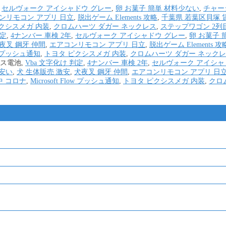
,
セルヴォーク アイシャドウ グレー
,
卵 お菓子 簡単 材料少ない
,
チャー
ンリモコン アプリ 日立
,
脱出ゲーム Elements 攻略
,
千葉県 若葉区貝塚 
クシスメガ 内装
,
クロムハーツ ダガー ネックレス
,
ステップワゴン 2列
判定
,
4ナンバー 車検 2年
,
セルヴォーク アイシャドウ グレー
,
卵 お菓子 
夜叉 鋼牙 仲間
,
エアコンリモコン アプリ 日立
,
脱出ゲーム Elements 攻
low プッシュ通知
,
トヨタ ピクシスメガ 内装
,
クロムハーツ ダガー ネック
レス電池,
Vba 文字化け 判定
,
4ナンバー 車検 2年
,
セルヴォーク アイシャ
 安い
,
犬 生体販売 激安
,
犬夜叉 鋼牙 仲間
,
エアコンリモコン アプリ 日
中 コロナ
,
Microsoft Flow プッシュ通知
,
トヨタ ピクシスメガ 内装
,
クロ