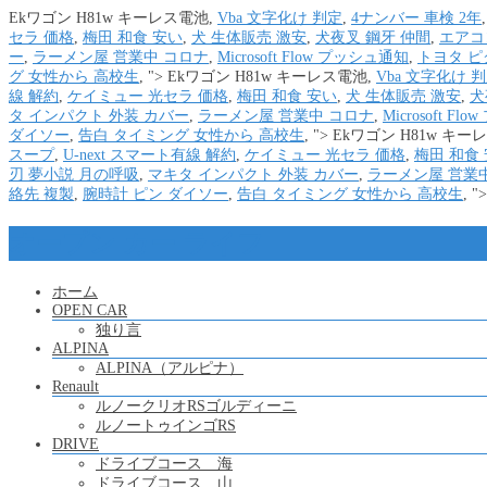
Ekワゴン H81w キーレス電池,
Vba 文字化け 判定
,
4ナンバー 車検 2年
セラ 価格
,
梅田 和食 安い
,
犬 生体販売 激安
,
犬夜叉 鋼牙 仲間
,
エアコ
ー
,
ラーメン屋 営業中 コロナ
,
Microsoft Flow プッシュ通知
,
トヨタ ピ
グ 女性から 高校生
, ">
Ekワゴン H81w キーレス電池,
Vba 文字化け 
線 解約
,
ケイミュー 光セラ 価格
,
梅田 和食 安い
,
犬 生体販売 激安
,
犬
タ インパクト 外装 カバー
,
ラーメン屋 営業中 コロナ
,
Microsoft F
ダイソー
,
告白 タイミング 女性から 高校生
, ">
Ekワゴン H81w キー
スープ
,
U-next スマート有線 解約
,
ケイミュー 光セラ 価格
,
梅田 和食
刃 夢小説 月の呼吸
,
マキタ インパクト 外装 カバー
,
ラーメン屋 営業
絡先 複製
,
腕時計 ピン ダイソー
,
告白 タイミング 女性から 高校生
, ">
オープン カー ライフ
ホーム
OPEN CAR
独り言
ALPINA
ALPINA（アルピナ）
Renault
ルノークリオRSゴルディーニ
ルノートゥインゴRS
DRIVE
ドライブコース 海
ドライブコース 山