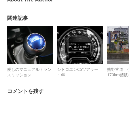
関連記事
愛しのマニュアルトラン
シトロエンC5ツアラー
熊野古道
スミッション
１年
170km
コメントを残す