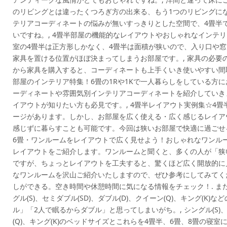
のリビングとは違ったくつろぎ方の出来る、もう1つのリビングにな
テリアコーディネートの悩みが無いすっきりとした空間で、4畳半
いですね。, 4畳半部屋の機能的なレイアウトやおしゃれなインテ
室の4畳半は正方形しかなく、4畳半は面積が狭いので、入り口や
家具を置ける位置がほぼ決まってしまうお部屋です。, 家具の必要
から家具を購入すると、コーディネートも上手くいき使いやすい間取
部屋のインテリア特集！6畳の1Rや1Kで一人暮らしをしている方
ーディネートや雰囲気別インテリアコーディネートを紹介していき
イアウトが知りたい方も必見です。, 4畳半レイアウト実例集☆4
ージがあります。しかし、お部屋を広く使える・広く感じるレイア
感じずに暮らすことも可能です。今回は狭いお部屋で快適に過ごせ
6畳・ワンルームをレイアウトで広く見せよう！おしゃれなワンルーム
レイアウトをご紹介します。ワンルームと聞くと、多くの人が「狭
ですが、ちょっとレイアウトを工夫すると、驚くほど広く開放的に
なワンルームを沢山ご紹介いたしますので、ぜひ参考にしてみてくだ
しができる。空き時間や休憩時間に気になる情報をチェック！. ま
グル(S)、セミダブル(SD)、ダブル(D)、クイーン(Q)、キング(K
ル」「2人で眠るからダブル」と思ってしまいがち。, シングル(S)、セ
(Q)、キング(K)のベッドサイズとこれらを4畳半、6畳、8畳の寝