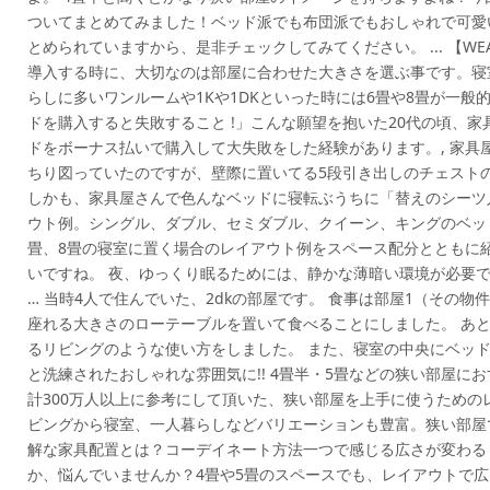
ついてまとめてみました！ベッド派でも布団派でもおしゃれで可愛
とめられていますから、是非チェックしてみてください。 ... 【WEAR】
導入する時に、大切なのは部屋に合わせた大きさを選ぶ事です。寝
らしに多いワンルームや1Kや1DKといった時には6畳や8畳が一
ドを購入すると失敗すること !」こんな願望を抱いた20代の頃、
ドをボーナス払いで購入して大失敗をした経験があります。, 家具
ちり図っていたのですが、壁際に置いてる5段引き出しのチェスト
しかも、家具屋さんで色んなベッドに寝転ぶうちに「替えのシーツ入
ウト例。シングル、ダブル、セミダブル、クイーン、キングのベッ
畳、8畳の寝室に置く場合のレイアウト例をスペース配分とともに紹
いですね。 夜、ゆっくり眠るためには、静かな薄暗い環境が必要
… 当時4人で住んでいた、2dkの部屋です。 食事は部屋1（その物
座れる大きさのローテーブルを置いて食べることにしました。 あ
るリビングのような使い方をしました。 また、寝室の中央にベッ
と洗練されたおしゃれな雰囲気に!! 4畳半・5畳などの狭い部屋にお
計300万人以上に参考にして頂いた、狭い部屋を上手に使うための
ビングから寝室、一人暮らしなどバリエーションも豊富。狭い部屋
解な家具配置とは？コーデイネート方法一つで感じる広さが変わる
か、悩んでいませんか？4畳や5畳のスペースでも、レイアウトで