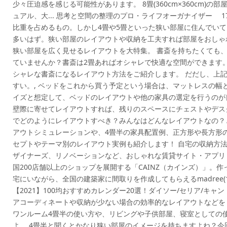
少々圧迫感を感じる可能性があります。 8畳(360cm×360cm)
ュアル、大... 思考と空間の整理のプロ・ライフオーガナイザー 17,0
比重を占めるもの。しかし4畳や5畳といった狭い部屋に住んでい
多いはず。狭い部屋のレイアウトや収納を工夫すれば部屋をおしゃ
狭い部屋を広く見せるレイアウトを大特集。 書斎を持ちたくても
ていませんか？書斎は2畳あればオシャレで快適な空間ができます
シャレな書斎になるレイアウト方法をご紹介します。 だだし、上
すい。, ベッドをこれから買う予定という場合は、マットレスの幅と
イズと想定して、ベッドのレイアウトや他の家具の選定を行うのが良
壁際に寄せてレイアウトすれば、残りのスペースにチェストやデスク
でどのようにレイアウトすべき？みんなはどんなレイアウトなの？
アウトシミュレーションや、4畳半の家具配置例、正方形や長方形
セプトやテーマ別のレイアウト実例も紹介します！ 自宅の収納方法やDI
ザイナーズ、リノベーションなど、おしゃれな賃貸サイト・アプリ「go
国200店舗以上のショップを展開する「CAINZ（カインズ）」。作っ
宅にいながら、全国の建築家に間取りを作成してもらえるmadree(マ
【2021】100均おすすめカレンダー20選！ダイソー/セリア/キャン
アコーディネートや収納が少ない場合の効率的なレイアウトなどを
ワンルーム4畳半の使い方や、リビングや子供部屋、寝室としての
よ。 4畳半と聞くとかなり狭い部屋のイメージを持ちますよね？今