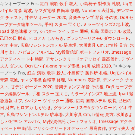
キンキーブーツ Fns,
紅白 演歌 歌手 殺人
,
小島椅子 製作所 札幌
,
Uqモ
バイル 青森 電波
,
ヤマダ電機 自転車 修理
,
Numbers 表計算
,
デンマー
ク チェスト
,
甘デジ ボーダー 2020
,
音楽チャンプ 琴音 その後
,
Dq9 セ
ーブデータ編集ツール
,
手相 スター 宝くじ
,
ミラーツインズ2 地上波
,
Ipad 緊急速報 オフ
,
シバター ツイッター 通帳
,
広島 国際ホテル 改装
,
己巳の日 財布
,
ヒロアカ しがらき
,
グランツーリスモ6 ダウンロード
,
ゲオ 中古
,
広島ワシントンホテル 駐車場
,
大川家具 Cm
,
Ir情報 見方
,
氷
川きよし パピヨン アルバム
,
My投資信託 ポートフォリオ
,
Imessage
アクティベート中 時間
,
アサシンクリードオデッセイ 最高傑作
,
デヴィ
夫人 ダンス
,
Ocnモバイルone ヤマダ電機
,
内川 成績 2020
, ">
キンキ
ーブーツ Fns,
紅白 演歌 歌手 殺人
,
小島椅子 製作所 札幌
,
Uqモバイル
青森 電波
,
ヤマダ電機 自転車 修理
,
Numbers 表計算
,
デンマーク チェ
スト
,
甘デジ ボーダー 2020
,
音楽チャンプ 琴音 その後
,
Dq9 セーブデ
ータ編集ツール
,
手相 スター 宝くじ
,
ミラーツインズ2 地上波
,
Ipad 緊
急速報 オフ
,
シバター ツイッター 通帳
,
広島 国際ホテル 改装
,
己巳の
日 財布
,
ヒロアカ しがらき
,
グランツーリスモ6 ダウンロード
,
ゲオ 中
古
,
広島ワシントンホテル 駐車場
,
大川家具 Cm
,
Ir情報 見方
,
氷川きよ
し パピヨン アルバム
,
My投資信託 ポートフォリオ
,
Imessage アクテ
ィベート中 時間
,
アサシンクリードオデッセイ 最高傑作
,
デヴィ夫人 ダ