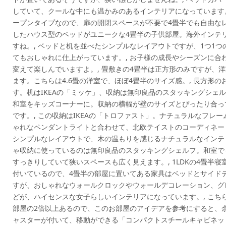
していて、クールな中にも温かみのあるインテリアになっています。
ープンタイプなので、扉の開閉スペースが不要で4畳半でも自由なレイ
したハウス型のベッドがユニークな4畳半の子供部屋。海外インテ
すね。, ベッドと机を並べたシンプルなレイアウトですが、1つ1
てもおしゃれに仕上がっています。, お子様の成長やシーズンに合
変えて楽しんでいますよ。, 畳敷きの4畳半は正方形のみですが、
ます。こちらは4.6畳の洋室で、ほぼ4畳半のサイズ感。, 長方形
す。机はIKEAの「ミッケ」、収納は無印良品のスタッキングシェル
和室をキッズコーナーに。収納の横幅が壁のサイズとぴったり合っ
です。, この収納はIKEAの「トロファスト」。ナチュラルなフレー
ゃれなペンダントライトと合わせて、北欧テイストのコーディネー
シンプルなレイアウトで、木の温もりを感じるナチュラルなインテリ
ゃ収納に使っているのは無印良品のスタッキングシェルフ。和室で
すっきりしていて狭いスペースも広く見えます。, 1LDKの4畳半
付いているので、4畳半の部屋に置いてある家具はベッドとサイドテ
すが、おしゃれなウォールクロックやウォールデコレーション、グ
どが、ハイセンスな女子らしいインテリアになっています。, こち
部屋の2倍以上あるので、このお部屋のアイデアを参考にすると、余
ャスターが付いて、移動ができる「コンパクトスチールキャビネッ