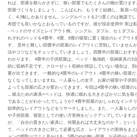
れば、部屋を散らかさずに、狭い部屋でもたくさんの物が置けます
部屋づくりをしましょう。 こんばんわ。もうすぐ結婚し、新居へ
く、4.5帖しかありません。シングルベットを2つ置くのは無謀でし
布団でも良いかなとおもっているのですが、彼が現在使用中 実は私、「大
- ベッドのサイズとレイアウト例。シングル、ダブル、セミダブル
れぞれのベッドを4畳半、6畳、8畳の寝室に置く場合のレイアウト
す。 意外と難しい四畳半の部屋のレイアウトに苦戦していません
法やコツなどをチェックしていきましょう。四畳半の部屋におすす
わかります。 4畳半の子供部屋は、ベッド・勉強机・収納家具の3
的に収納不足です。クローゼット収納が併設していない場合は、別
要が出てきます。 一般的な4畳半のレイアウト. 4畳半の狭い部屋
なくなってしまいますね。一人暮らしの女子、お家の寝室や子供部
よっても部屋の広さが変わってきます。今回は4畳半の狭い部屋のレイア
… 眠るための家具=ベッドは、快適に眠れる大きさばかりに気を取
であることがわかったでしょうか? 4畳半部屋のおしゃれなインテ
効率的なレイアウトなどをリサーチしました。また、一人暮らしの
や子供部屋、寝室としての使い方実例をピックアップしていますよ
が、「自分の置きたい家具に、何畳あれば大丈夫なのか？」という
て、ベッドの大きさに対して必要な広さ、レイアウトの実例をまとめてみ
ョンの間取りでよく見かける、5畳のやや狭い部屋。お子様がいる