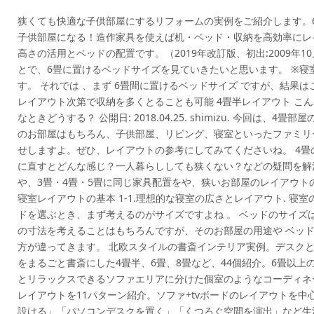
狭くても快適な子供部屋にするリフォームの実例をご紹介します。6
子供部屋になる！造作家具を使えば机・ベッド・収納を高効率にレ
高さの活用とベッドの配置です。（2019年改訂版、初出:2009年
とで、6畳に置けるベッドサイズを見ていきたいと思います。 ※寝室
す。 それでは 、まず 6畳間に置けるベッドサイズ ですが、結果
レイアウト次第で収納を多くとることも可能 4畳半レイアウト こん
なときどうする？ 公開日: 2018.04.25. shimizu. 今回は
のお部屋はもちろん、子供部屋、リビング、寝室といったファミリ
せしますよ。ぜひ、レイアウトの参考にしてみてくださいね。 4
に直すとどんな感じ？一人暮らししても狭くない？などの疑問を解
や、3畳・4畳・5畳に同じ家具配置をや、狭いお部屋のレイアウトの
寝室レイアウトの基本 1-1.理想的な寝室の広さとレイアウト. 寝室
ドを選ぶとき、まず考えるのがサイズですよね 。 ベッドのサイズ
の寸法を考えることはもちろんですが、そのお部屋の用途や ベッド
方が違ってきます。 北欧スタイルの書斎インテリア実例。デスクと
をまるごと書斎にした4畳半、6畳、8畳など、44個紹介。6畳以
とリラックスできるソファエリアに分けた個室のようなコーディネー
レイアウトを11パターン紹介。ソファ+tvボードのレイアウトを
設ける」「パソコンデスクを置く」「くつろぐ空間を演出」など生