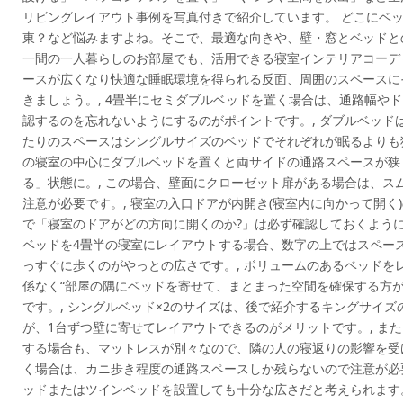
リビングレイアウト事例を写真付きで紹介しています。 どこにベ
東？など悩みますよね。そこで、最適な向きや、壁・窓とベッドと
一間の一人暮らしのお部屋でも、活用できる寝室インテリアコーデ
ースが広くなり快適な睡眠環境を得られる反面、周囲のスペースに
きましょう。, 4畳半にセミダブルベッドを置く場合は、通路幅や
認するのを忘れないようにするのがポイントです。, ダブルベッド
たりのスペースはシングルサイズのベッドでそれぞれが眠るよりも狭
の寝室の中心にダブルベッドを置くと両サイドの通路スペースが狭
る」状態に。, この場合、壁面にクローゼット扉がある場合は、ス
注意が必要です。, 寝室の入口ドアが内開き(寝室内に向かって開く
で「寝室のドアがどの方向に開くのか?」は必ず確認しておくように
ベッドを4畳半の寝室にレイアウトする場合、数字の上ではスペー
っすぐに歩くのがやっとの広さです。, ボリュームのあるベッドを
係なく“部屋の隅にベッドを寄せて、まとまった空間を確保する方が
です。, シングルベッド×2のサイズは、後で紹介するキングサイ
が、1台ずつ壁に寄せてレイアウトできるのがメリットです。, ま
する場合も、マットレスが別々なので、隣の人の寝返りの影響を受け
く場合は、カニ歩き程度の通路スペースしか残らないので注意が必要
ッドまたはツインベッドを設置しても十分な広さだと考えられます