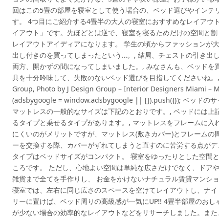
回はこの5畳の部屋を寝室として使う場合の、ベッド選びやインテ
す。 4つ目にご紹介する4畳半の大人の寝室におすすめなレイアウ
イアウト」です。先ほどとは逆で、寝室を寝るためだけの空間と割
レイアウトアイディアになります。 学生の頃からファッションが大
出し付きのを買ってしまったという…。, 結局、チェストの引き出
両方、開かずの間になってしまいました。, みなさんも、ベッドを
具を十分吟味して、失敗のないベッド選びを目指してくださいね。, Photo by S
Group, Photo by J Design Group – Interior Designers 
(adsbygoogle = window.adsbygoogle || []).push(
マットレスの一般的なサイズは下記のとおりです。, ベッドには上
るタイプと乗せるタイプがあります。, マットレスをフレームに入
にくいのがメリットですが、マットレス(敷きカバー)とフレームの
ーを交換する際、カバーがずれてしまうと直すのに苦労する点がデメ
タイプはベッドサイズがコンパクト。 寝室をゆったりとした空間
ころです。 ただし、心地よい空間は単純な広さだけでなく、ドアや
雑貨まで全てを手作りし、 お金をかけないナチュラル賃貸マンショ
寝室では、左右に同じ広さのスペースを空けてレイアウトし、ナイ
リーに置けば、ベッド周りの高級感が一気にUP!! 4畳半部屋のお
が少ない場合の効率的なレイアウトなどをリサーチしました。また