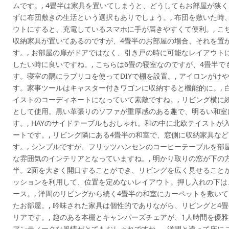
ムです。, 4畳半は家具を置いてしまうと、どうしてもお部屋が狭
ずに布団敷きの生活という選択もありでしょう。, 布団を敷いた時
ウトにすると、充電しているスマホに手が届きやすくて便利。, こ
収納家具が置いてあるのですが、4畳半のお部屋の場合、それを置
す。, お部屋の扉がドアではなく、引き戸の時に可能なレイアウト
したい時に良いですね。, こちらは6畳の寝室なのですが、4畳半
す。寝室の隅にラブリコを使ってDIYで棚を設置。, アイロンが
す。家事ツールはキャスター付きワゴンに収納すると機能的に。, 
イストのコーディネートになっていて素敵ですね。, リビング横に
として使用。黒い革張りのソファが重厚感のある趣で、明るい和室
す。, HAYのサイドテーブルもおしゃれ。和の中に北欧テイスト
ートです。, リビング隣にある4畳半の和室で、窓側に収納家具な
す。, シンプルですが、フリッツハンセンのコーヒーテーブルを部
な雰囲気のインテリアとなっていますね。, 明かり取りの窓が下の
半。2面を大きく開口することができ、リビングを広く見せることが
ッションを利用して、位置を定めないレイアウト。押し入れの下は
ース。, 洋間のリビングから続く4畳半の和室にカーペットを敷い
たお部屋。, 吟味された家具は個性的でありながら、リビングと4
リアです。, 趣のある本棚とキャンパーズチェアが、1人時間を優
アンティークな風情がとてもおしゃれですね。, 洋間と違って床に