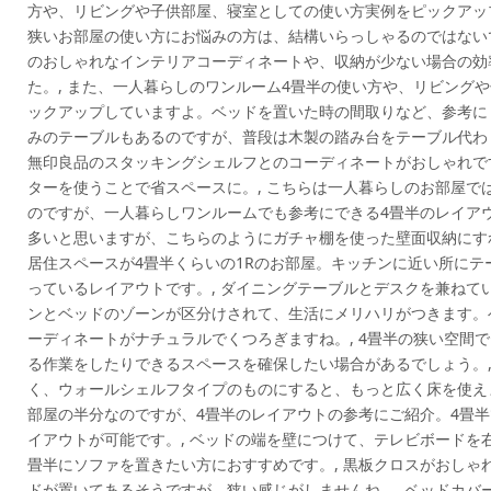
方や、リビングや子供部屋、寝室としての使い方実例をピックアップ
狭いお部屋の使い方にお悩みの方は、結構いらっしゃるのではない
のおしゃれなインテリアコーディネートや、収納が少ない場合の効
た。, また、一人暮らしのワンルーム4畳半の使い方や、リビング
ックアップしていますよ。ベッドを置いた時の間取りなど、参考にし
みのテーブルもあるのですが、普段は木製の踏み台をテーブル代わ
無印良品のスタッキングシェルフとのコーディネートがおしゃれで
ターを使うことで省スペースに。, こちらは一人暮らしのお部屋で
のですが、一人暮らしワンルームでも参考にできる4畳半のレイアウ
多いと思いますが、こちらのようにガチャ棚を使った壁面収納にす
居住スペースが4畳半くらいの1Rのお部屋。キッチンに近い所に
っているレイアウトです。, ダイニングテーブルとデスクを兼ねて
ンとベッドのゾーンが区分けされて、生活にメリハリがつきます。
ーディネートがナチュラルでくつろぎますね。, 4畳半の狭い空間
る作業をしたりできるスペースを確保したい場合があるでしょう。,
く、ウォールシェルフタイプのものにすると、もっと広く床を使えま
部屋の半分なのですが、4畳半のレイアウトの参考にご紹介。4畳
イアウトが可能です。, ベッドの端を壁につけて、テレビボードを
畳半にソファを置きたい方におすすめです。, 黒板クロスがおしゃ
ドが置いてあるそうですが、狭い感じがしませんね。, ベッドカバ