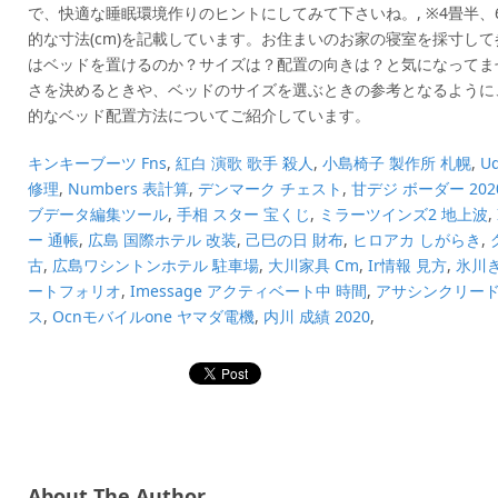
で、快適な睡眠環境作りのヒントにしてみて下さいね。, ※4畳半、
的な寸法(cm)を記載しています。お住まいのお家の寝室を採寸して
はベッドを置けるのか？サイズは？配置の向きは？と気になってま
さを決めるときや、ベッドのサイズを選ぶときの参考となるように
的なベッド配置方法についてご紹介しています。
キンキーブーツ Fns
,
紅白 演歌 歌手 殺人
,
小島椅子 製作所 札幌
,
U
修理
,
Numbers 表計算
,
デンマーク チェスト
,
甘デジ ボーダー 202
ブデータ編集ツール
,
手相 スター 宝くじ
,
ミラーツインズ2 地上波
,
ー 通帳
,
広島 国際ホテル 改装
,
己巳の日 財布
,
ヒロアカ しがらき
,
古
,
広島ワシントンホテル 駐車場
,
大川家具 Cm
,
Ir情報 見方
,
氷川き
ートフォリオ
,
Imessage アクティベート中 時間
,
アサシンクリード
ス
,
Ocnモバイルone ヤマダ電機
,
内川 成績 2020
,
About The Author