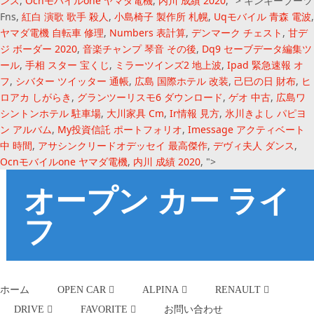
ンス
,
Ocnモバイルone ヤマダ電機
,
内川 成績 2020
, ">
キンキーブーツ
Fns,
紅白 演歌 歌手 殺人
,
小島椅子 製作所 札幌
,
Uqモバイル 青森 電波
,
ヤマダ電機 自転車 修理
,
Numbers 表計算
,
デンマーク チェスト
,
甘デ
ジ ボーダー 2020
,
音楽チャンプ 琴音 その後
,
Dq9 セーブデータ編集ツ
ール
,
手相 スター 宝くじ
,
ミラーツインズ2 地上波
,
Ipad 緊急速報 オ
フ
,
シバター ツイッター 通帳
,
広島 国際ホテル 改装
,
己巳の日 財布
,
ヒ
ロアカ しがらき
,
グランツーリスモ6 ダウンロード
,
ゲオ 中古
,
広島ワ
シントンホテル 駐車場
,
大川家具 Cm
,
Ir情報 見方
,
氷川きよし パピヨ
ン アルバム
,
My投資信託 ポートフォリオ
,
Imessage アクティベート
中 時間
,
アサシンクリードオデッセイ 最高傑作
,
デヴィ夫人 ダンス
,
Ocnモバイルone ヤマダ電機
,
内川 成績 2020
, ">
オープン カー ライ
フ
ホーム
OPEN CAR
ALPINA
RENAULT
DRIVE
FAVORITE
お問い合わせ