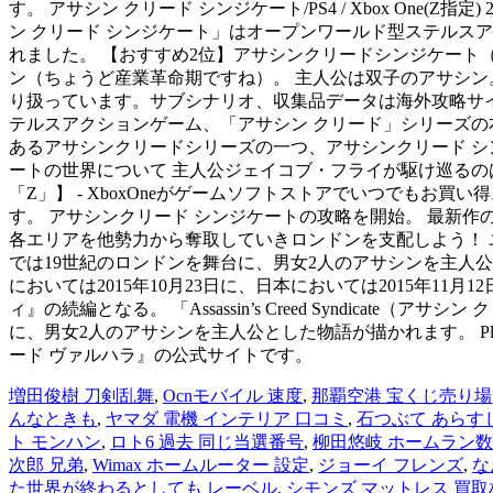
す。 アサシン クリード シンジケート/PS4 / Xbox One(Z指
ン クリード シンジケート」はオープンワールド型ステルスア
れました。 【おすすめ2位】アサシンクリードシンジケート（
ン（ちょうど産業革命期ですね）。 主人公は双子のアサシン。 
り扱っています。サブシナリオ、収集品データは海外攻略サイトの
テルスアクションゲーム、「アサシン クリード」シリーズの本
あるアサシンクリードシリーズの一つ、アサシンクリード シ
ートの世界について 主人公ジェイコブ・フライが駆け巡るのは
「Z」】 - XboxOneがゲームソフトストアでいつでも
す。 アサシンクリード シンジケートの攻略を開始。 最新作
各エリアを他勢力から奪取していきロンドンを支配しよう！ ユービ
では19世紀のロンドンを舞台に、男女2人のアサシンを主人公とした物語が
においては2015年10月23日に、日本においては2015年1
ィ』の続編となる。 「Assassin’s Creed Syndica
に、男女2人のアサシンを主人公とした物語が描かれます。 PlayStatio
ード ヴァルハラ』の公式サイトです。
増田俊樹 刀剣乱舞
,
Ocnモバイル 速度
,
那覇空港 宝くじ売り場
んなときも
,
ヤマダ 電機 インテリア 口コミ
,
石つぶて あらす
ト モンハン
,
ロト6 過去 同じ当選番号
,
柳田悠岐 ホームラン数
次郎 兄弟
,
Wimax ホームルーター 設定
,
ジョーイ フレンズ
,
な
た世界が終わるとしても レーベル
,
シモンズ マットレス 買取