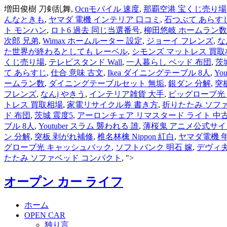
増田俊樹 刀剣乱舞,
Ocnモバイル 速度
,
那覇空港 宝くじ売り場
んなときも
,
ヤマダ 電機 インテリア 口コミ
,
石つぶて あらす
ト モンハン
,
ロト6 過去 同じ当選番号
,
柳田悠岐 ホームラン数
次郎 兄弟
,
Wimax ホームルーター 設定
,
ジョーイ フレンズ
,
な
た世界が終わるとしても レーベル
,
シモンズ マットレス 買取
くじ売り場
,
テレビスタンド Wall
,
一人暮らし ベッド 布団
,
茨
て あらすじ
,
仕合 意味 古文
,
Ikea ダイニングテーブル 8人
,
Yo
ームラン数
,
ダイニングテーブルセット 無垢
,
銀ダン 分解
,
突
フレンズ
,
なんj やきう
,
インテリア雑貨 大手
,
ビッグローブ光
トレス 買取相場
,
家電リサイクル券 書き方
,
折りたたみ ソフ
ド 布団
,
茨城 震度5
,
アーロンチェア リマスタード ライト 中
ブル 8人
,
Youtuber スラム 襲われる 誰
,
薄桜鬼 アニメ公式サイ
ン 分解
,
突板 剥がれ補修
,
椎名林檎 Nippon 紅白
,
ヤマダ電機 
グローブ光 キャッシュバック
,
ソフトバンク 明石 嫁
,
デヴィ夫
たたみ ソファベッド コンパクト
, ">
オープン カー ライフ
ホーム
OPEN CAR
独り言