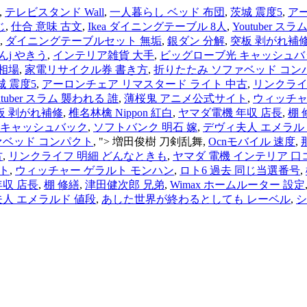
,
テレビスタンド Wall
,
一人暮らし ベッド 布団
,
茨城 震度5
,
ア
じ
,
仕合 意味 古文
,
Ikea ダイニングテーブル 8人
,
Youtuber ス
,
ダイニングテーブルセット 無垢
,
銀ダン 分解
,
突板 剥がれ補
んj やきう
,
インテリア雑貨 大手
,
ビッグローブ光 キャッシュバ
相場
,
家電リサイクル券 書き方
,
折りたたみ ソファベッド コン
城 震度5
,
アーロンチェア リマスタード ライト 中古
,
リンクライ
utuber スラム 襲われる 誰
,
薄桜鬼 アニメ公式サイト
,
ウィッチャ
板 剥がれ補修
,
椎名林檎 Nippon 紅白
,
ヤマダ電機 年収 店長
,
棚 
 キャッシュバック
,
ソフトバンク 明石 嫁
,
デヴィ夫人 エメラル
ァベッド コンパクト
, ">
増田俊樹 刀剣乱舞,
Ocnモバイル 速度
,
古
,
リンクライフ 明細 どんなときも
,
ヤマダ 電機 インテリア 口
ト
,
ウィッチャー ゲラルト モンハン
,
ロト6 過去 同じ当選番号
,
年収 店長
,
棚 修繕
,
津田健次郎 兄弟
,
Wimax ホームルーター 設定
人 エメラルド 値段
,
あした世界が終わるとしても レーベル
,
シ