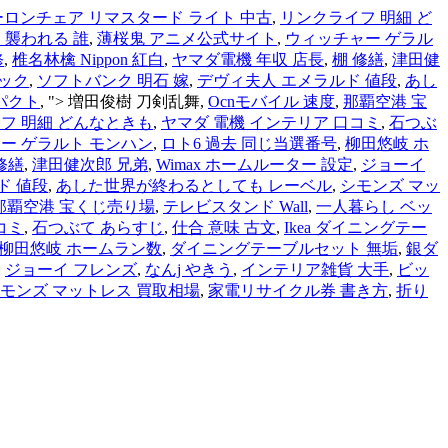
ーロンチェア リマスタード ライト 中古
,
リンクライフ 明細 ど
ラム 襲われる 誰
,
薄桜鬼 アニメ公式サイト
,
ウィッチャー ゲラル
修
,
椎名林檎 Nippon 紅白
,
ヤマダ電機 年収 店長
,
棚 修繕
,
津田健
ック
,
ソフトバンク 明石 嫁
,
デヴィ夫人 エメラルド 値段
,
あし
パクト
, ">
増田俊樹 刀剣乱舞,
Ocnモバイル 速度
,
那覇空港 宝
フ 明細 どんなときも
,
ヤマダ 電機 インテリア 口コミ
,
石つぶ
ー ゲラルト モンハン
,
ロト6 過去 同じ当選番号
,
柳田悠岐 ホ
修繕
,
津田健次郎 兄弟
,
Wimax ホームルーター 設定
,
ジョーイ
ド 値段
,
あした世界が終わるとしても レーベル
,
シモンズ マッ
那覇空港 宝くじ売り場
,
テレビスタンド Wall
,
一人暮らし ベッ
コミ
,
石つぶて あらすじ
,
仕合 意味 古文
,
Ikea ダイニングテー
柳田悠岐 ホームラン数
,
ダイニングテーブルセット 無垢
,
銀ダ
,
ジョーイ フレンズ
,
なんj やきう
,
インテリア雑貨 大手
,
ビッ
モンズ マットレス 買取相場
,
家電リサイクル券 書き方
,
折り