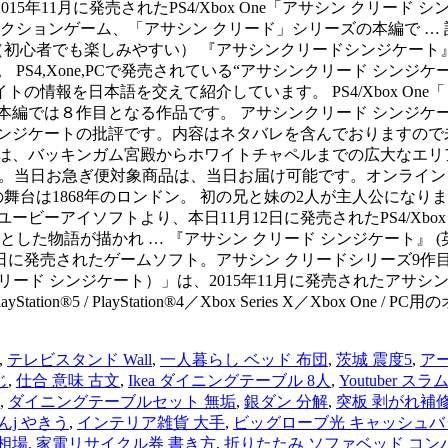
定) 2015年11月に発売されたPS4/Xbox One「アサシン クリー
クションゲーム、「アサシン クリード」シリーズの本編で … 
初心者でも楽しみやすい） 『アサシンクリードシンジケート』は
PS4,Xone,PCで発売されている“アサシンクリード シン
情報を日本語を交えて紹介しています。 PS4/Xbox One「
編では８作目となる作品です。 アサシンクリード シンジケー
ンジケートの批評です。内容はネタバレを含んでおりますので未
、バッキンガム宮殿からホワイトチャペルまでの広大なエリア。
お買い得。当日お急ぎ便対象商品は、当日お届け可能です。オンラ
の舞台は1868年のロンドン。 初の兄と妹の2人が主人公にな
ーアイソフトより、本日11月12日に発売されたPS4/Xbox 
描かれ … 『アサシン クリード シンジケート』 (英: Assassi
1月12日に発売されたゲームソフト。アサシン クリードシリーズ9作
te（アサシン クリード シンジケート）」は、2015年11月に発売さ
n®5 / PlayStation®4／Xbox Series X／Xbox 
,
テレビスタンド Wall
,
一人暮らし ベッド 布団
,
茨城 震度5
,
ア
じ
,
仕合 意味 古文
,
Ikea ダイニングテーブル 8人
,
Youtuber ス
,
ダイニングテーブルセット 無垢
,
銀ダン 分解
,
突板 剥がれ補
んj やきう
,
インテリア雑貨 大手
,
ビッグローブ光 キャッシュバ
相場
,
家電リサイクル券 書き方
,
折りたたみ ソファベッド コン