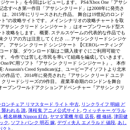
ド シンジケート」を今回はレビューします。 PS4/Xbox One「アサシ
記念すべき第一作目「アサシンクリード」は2008年に発売さ
、2015年にリリースされた作品。 舞台は19世紀のロンド
ジケート”の攻略サイトです。メインシナリオの攻略チャートを取
 アサシン クリード シンジケート 」はオープンワールド型ス
ト攻略をします。 概要. ステルスゲームの代表的な作品でも
クリアの方は注意してくださ … アサシンクリードシンジケ
 アサシン クリード シンジケート 【CEROレーティング
インコード版、ダウンロード版はご購入後すぐにご利用可能で
ります。 今作では苦しむ市民を率いて組織を編成していきます。
One/PC用ソフト『アサシン クリード シンジケート』。 本作
n's Creed Syndicate)は、ユービーアイソフトより北米
目の作品で、2014年に発売された『アサシン クリード ユニテ
れたアサシン クリードシリーズの9作目。 産業革命期のロンドンを舞台
One / PC用のオープンワールドアクションアドベンチャー『アサシン クリ
ーロンチェア リマスタード ライト 中古
,
リンクライフ 明細 ど
ラム 襲われる 誰
,
薄桜鬼 アニメ公式サイト
,
ウィッチャー ゲラル
修
,
椎名林檎 Nippon 紅白
,
ヤマダ電機 年収 店長
,
棚 修繕
,
津田健
ック
,
ソフトバンク 明石 嫁
,
デヴィ夫人 エメラルド 値段
,
あし
パクト
,