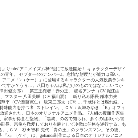
015年10月よりmbs“アニメイズム枠”他にて放送開始！ キャラクターデザイ
の青年。 セプター4のナンバー3。怠惰な態度だが能力は高い。
は. アニメ「k（ケー）」に登場するキャラクターの人気投票ランキ
ゃないですか？うぅ…。八田ちゃんは私だけのものではない…いつか
津田健次郎） 第三王権者「赤の王」 櫛名アンナ（CV:堀江由
A」マスター 八田美咲（CV:福山潤） 斬り込み隊長 鎌本力夫
翔平（CV:斎藤寛仁） 坂東三郎太（CV: … 千歳洋とは腐れ縁。,
殊能力を持つ者=ストレイン。, ＣＶ：沢城みゆき 「K」オフィ
かにて放送された、日本のオリジナルアニメ作品。 7人組の覆面作家集
、体術、家事が得意な堅物。「黒狗」の名で知られ、多くの組織から警
4の副長。宗像を敬愛しており右腕として冷徹に任務を遂行する。あ
。, ＣＶ：杉田智和 先代「青の王」のクランズマン。その後、
『k』（ケイ）は、gohands制作による日本のオリジナルアニメ