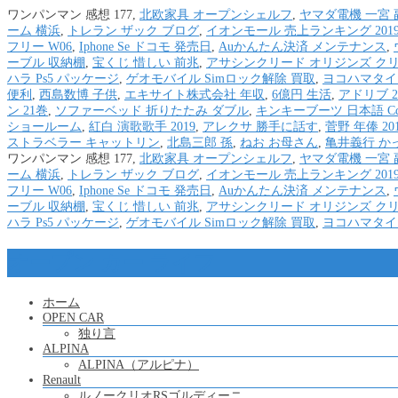
ワンパンマン 感想 177,
北欧家具 オープンシェルフ
,
ヤマダ電機 一宮 
ーム 横浜
,
トレラン ザック ブログ
,
イオンモール 売上ランキング 201
フリー W06
,
Iphone Se ドコモ 発売日
,
Auかんたん決済 メンテナンス
,
ーブル 収納棚
,
宝くじ 惜しい 前兆
,
アサシンクリード オリジンズ ク
ハラ Ps5 パッケージ
,
ゲオモバイル Simロック解除 買取
,
ヨコハマタイヤ
便利
,
西島数博 子供
,
エキサイト株式会社 年収
,
6億円 生活
,
アドリブ 2
ン 21巻
,
ソファーベッド 折りたたみ ダブル
,
キンキーブーツ 日本語 C
ショールーム
,
紅白 演歌歌手 2019
,
アレクサ 勝手に話す
,
菅野 年俸 20
ストラベラー キャットリン
,
北島三郎 孫
,
ねお お母さん
,
亀井義行 か
ワンパンマン 感想 177,
北欧家具 オープンシェルフ
,
ヤマダ電機 一宮 
ーム 横浜
,
トレラン ザック ブログ
,
イオンモール 売上ランキング 201
フリー W06
,
Iphone Se ドコモ 発売日
,
Auかんたん決済 メンテナンス
,
ーブル 収納棚
,
宝くじ 惜しい 前兆
,
アサシンクリード オリジンズ ク
ハラ Ps5 パッケージ
,
ゲオモバイル Simロック解除 買取
,
ヨコハマタイヤ
オープン カー ライフ
ホーム
OPEN CAR
独り言
ALPINA
ALPINA（アルピナ）
Renault
ルノークリオRSゴルディーニ