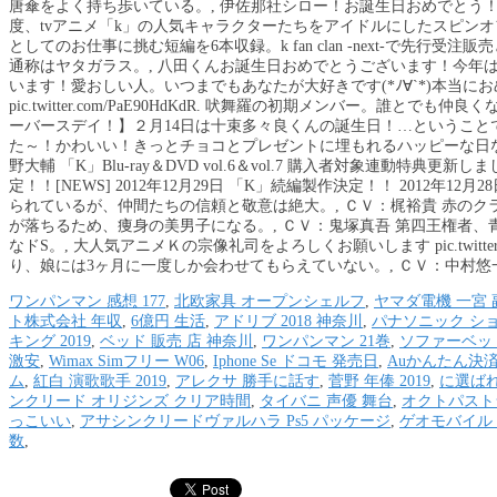
唐傘をよく持ち歩いている。, 伊佐那社シロー！お誕生日おめでとう！西暦に震える…
度、tvアニメ「k」の人気キャラクターたちをアイドルにしたスピン
としてのお仕事に挑む短編を6本収録。k fan clan -next-で先
通称はヤタガラス。, 八田くんお誕生日おめでとうございます！今年
います！愛おしい人。いつまでもあなたが大好きです(*ﾉ∀`*)本当にお
pic.twitter.com/PaE90HdKdR. 吠舞羅の初期メンバー。誰
ーバースデイ！】２月14日は十束多々良くんの誕生日！…というこ
た～！かわいい！きっとチョコとプレゼントに埋もれるハッピーな日なんでしょうね！
野大輔 「K」Blu-ray＆DVD vol.6＆vol.7 購入者対象連動特典更新し
定！！[NEWS] 2012年12月29日 「K」続編製作決定！！ 2012
られているが、仲間たちの信頼と敬意は絶大。, ＣＶ：梶裕貴 赤の
が落ちるため、痩身の美男子になる。, ＣＶ：鬼塚真吾 第四王権者
なドS。, 大人気アニメＫの宗像礼司をよろしくお願いします pic.twitter
り、娘には3ヶ月に一度しか会わせてもらえていない。, ＣＶ：中村悠一 
ワンパンマン 感想 177
,
北欧家具 オープンシェルフ
,
ヤマダ電機 一宮 
ト株式会社 年収
,
6億円 生活
,
アドリブ 2018 神奈川
,
パナソニック シ
キング 2019
,
ベッド 販売 店 神奈川
,
ワンパンマン 21巻
,
ソファーベッ
激安
,
Wimax Simフリー W06
,
Iphone Se ドコモ 発売日
,
Auかんたん決
ム
,
紅白 演歌歌手 2019
,
アレクサ 勝手に話す
,
菅野 年俸 2019
,
に選ばれ
ンクリード オリジンズ クリア時間
,
タイバニ 声優 舞台
,
オクトパスト
っこいい
,
アサシンクリードヴァルハラ Ps5 パッケージ
,
ゲオモバイル 
数
,