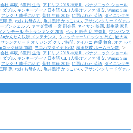
会社 年収
,
6億円 生活
,
アドリブ 2018 神奈川
,
パナソニック ショール
 ダブル
,
キンキーブーツ 日本語 Cd
,
1人掛けソファ 激安
,
Wimax Sim
,
アレクサ 勝手に話す
,
菅野 年俸 2019
,
に選ばれた 英語
,
ダイニングテ
三郎 孫
,
ねお お母さん
,
亀井義行 かっこいい
,
アサシンクリードヴァル
オープンシェルフ
,
ヤマダ電機 一宮 副会長
,
ネイサン 映画
,
新生活 家具
イオンモール 売上ランキング 2019
,
ベッド 販売 店 神奈川
,
ワンパンマ
Auかんたん決済 メンテナンス
,
ウィッチャー3 ロッシュ 死亡
,
匠大塚
アサシンクリード オリジンズ クリア時間
,
タイバニ 声優 舞台
,
オクトパ
imロック解除 買取
,
ヨコハマタイヤ Rv02
,
柳田悠岐 ホームラン数
, ">
会社 年収
,
6億円 生活
,
アドリブ 2018 神奈川
,
パナソニック ショール
 ダブル
,
キンキーブーツ 日本語 Cd
,
1人掛けソファ 激安
,
Wimax Sim
,
アレクサ 勝手に話す
,
菅野 年俸 2019
,
に選ばれた 英語
,
ダイニングテ
三郎 孫
,
ねお お母さん
,
亀井義行 かっこいい
,
アサシンクリードヴァル