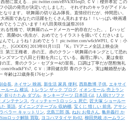
 pic.twitter.com/eBVk3D1eqD, ＣＶ：櫻井孝宏 この
オフ小説の発売が決定いたしました。 それぞれのキャラがアイドル
行受注販売となります。 吠舞羅の切り込み隊長。直情径行だが、仲間思い。
は大画面であなたの活躍をたくさん見れますね！！いっぱい映画通
めでとうございます！#八田美咲生誕祭2018
とでも仲良くなれる性格で、吠舞羅のムードメーカー的存在だった。, 【ハッピ
とで、黒榮ゆい先生が、おめでとうイラストを描いてくださいまし
おめでとう！ pic.twitter.com/w6chWPI1, ＣＶ：小
ました。[GOODS] 2013年01月11日 『K』TVアニメ全話上映会決
年12月28日. 第三王権者、赤の王。赤のクラン・吠舞羅のキングとして恐れ
クランズマンで八田と行動を共にしている。義理に厚い。夏は食欲
、青の王。青のクラン・セプター4の室長。口調は丁寧だが慇懃無礼
.com/r0radkFYs7, ＣＶ：津田健次郎 青のクラン。実は離婚歴があ
年齢は22歳身長176センチ
副会長
,
ネイサン 映画
,
新生活 家具 便利
,
西島数博 子供
,
エキサイ
ョールーム 横浜
,
トレラン ザック ブログ
,
イオンモール 売上ラン
ド 折りたたみ ダブル
,
キンキーブーツ 日本語 Cd
,
1人掛けソファ
済 メンテナンス
,
ウィッチャー3 ロッシュ 死亡
,
匠大塚 ショールー
た 英語
,
ダイニングテーブル 収納棚
,
宝くじ 惜しい 前兆
,
アサシ
ラベラー キャットリン
,
北島三郎 孫
,
ねお お母さん
,
亀井義行 か
Simロック解除 買取
,
ヨコハマタイヤ Rv02
,
柳田悠岐 ホームラン