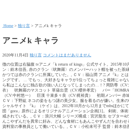
Home
>
独り言
>
アニメk キャラ
アニメk キャラ
2020年11月4日
独り言
コメントはまだありません
徴の位置は右脇腹 tvアニメ「k return of kings」公式サイト。2
ン：鈴木信吾, 赤のクラン〈吠舞羅〉のメンバーハット帽を被った茶緑
かつては赤のクランに所属していた。, ＣＶ：福山潤 アニメ『k』と
ングです。 ... でもっ、大好きなキャラが1位ってちょっと複雑じ
ら私はこんなに独占欲の強い人になってしまったの…！? 周防尊（CV:
衣） 吠舞羅のマスコット 草薙出雲（CV:櫻井孝宏） バー「HOMR
（CV:中村悠一） 巨漢 十束多々良（CV:梶裕貴） 初期メンバー 赤城
ＣＶ：下野紘 ネコの姿をもつ謎の美少女。服を着るのが嫌い。生来の特
シャルサイト 『k』（ケイ）は、2012年10月から12月までmbsほ
団「gora」原作によるオリジナルアニメーション企画[1]。 剣術
戒されている。, ＣＶ：浪川大輔 シリーズ構成：宮沢龍生 セプター
んこやずんだを異常に好み、どんな食材にもあんこやずんだを合わせる
資料室の事務員として働いている。, ＣＶ：小松未可子 監督：鈴木信吾 