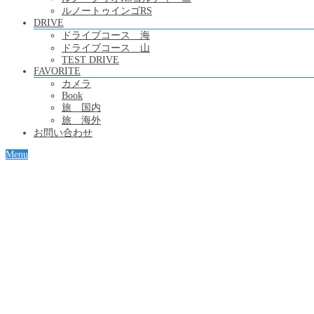
ルノートゥインゴRS
DRIVE
ドライブコース 海
ドライブコース 山
TEST DRIVE
FAVORITE
カメラ
Book
旅 国内
旅 海外
お問い合わせ
Menu