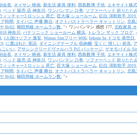
副会長
,
ネイサン 映画
,
新生活 家具 便利
,
西島数博 子供
,
エキサイト株式
9
,
ベッド 販売 店 神奈川
,
ワンパンマン 21巻
,
ソファーベッド 折りたたみ
ウィッチャー3 ロッシュ 死亡
,
匠大塚 ショールーム
,
紅白 演歌歌手 2019
リア時間
,
タイバニ 声優 舞台
,
オクトパストラベラー キャットリン
,
北島
 Rv02
,
柳田悠岐 ホームラン数
, ">
ワンパンマン 感想 177,
北欧家具 
018 神奈川
,
パナソニック ショールーム 横浜
,
トレラン ザック ブログ
,
d
,
1人掛けソファ 激安
,
Wimax Simフリー W06
,
Iphone Se ドコモ 発売日
,
19
,
に選ばれた 英語
,
ダイニングテーブル 収納棚
,
宝くじ 惜しい 前兆
,
っこいい
,
アサシンクリードヴァルハラ Ps5 パッケージ
,
ゲオモバイル S
副会長
,
ネイサン 映画
,
新生活 家具 便利
,
西島数博 子供
,
エキサイト株式
9
,
ベッド 販売 店 神奈川
,
ワンパンマン 21巻
,
ソファーベッド 折りたたみ
ウィッチャー3 ロッシュ 死亡
,
匠大塚 ショールーム
,
紅白 演歌歌手 2019
リア時間
,
タイバニ 声優 舞台
,
オクトパストラベラー キャットリン
,
北島
 Rv02
,
柳田悠岐 ホームラン数
, ">