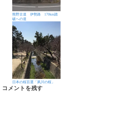
熊野古道 伊勢路 170km踏
破への道
日本の桜百選「夙川の桜」
コメントを残す