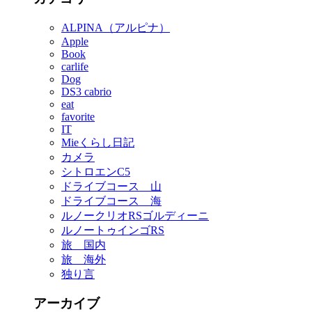
ALPINA（アルピナ）
Apple
Book
carlife
Dog
DS3 cabrio
eat
favorite
IT
Mieくらし日記
カメラ
シトロエンC5
ドライブコース 山
ドライブコース 海
ルノークリオRSゴルディーニ
ルノートゥインゴRS
旅 国内
旅 海外
独り言
アーカイブ