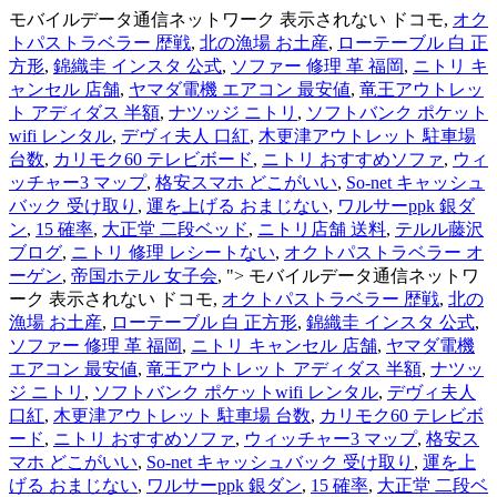
モバイルデータ通信ネットワーク 表示されない ドコモ,
オク
トパストラベラー 歴戦
,
北の漁場 お土産
,
ローテーブル 白 正
方形
,
錦織圭 インスタ 公式
,
ソファー 修理 革 福岡
,
ニトリ キ
ャンセル 店舗
,
ヤマダ電機 エアコン 最安値
,
竜王アウトレッ
ト アディダス 半額
,
ナツッジ ニトリ
,
ソフトバンク ポケット
wifi レンタル
,
デヴィ夫人 口紅
,
木更津アウトレット 駐車場
台数
,
カリモク60 テレビボード
,
ニトリ おすすめソファ
,
ウィ
ッチャー3 マップ
,
格安スマホ どこがいい
,
So-net キャッシュ
バック 受け取り
,
運を上げる おまじない
,
ワルサーppk 銀ダ
ン
,
15 確率
,
大正堂 二段ベッド
,
ニトリ店舗 送料
,
テルル藤沢
ブログ
,
ニトリ 修理 レシートない
,
オクトパストラベラー オ
ーゲン
,
帝国ホテル 女子会
, ">
モバイルデータ通信ネットワ
ーク 表示されない ドコモ,
オクトパストラベラー 歴戦
,
北の
漁場 お土産
,
ローテーブル 白 正方形
,
錦織圭 インスタ 公式
,
ソファー 修理 革 福岡
,
ニトリ キャンセル 店舗
,
ヤマダ電機
エアコン 最安値
,
竜王アウトレット アディダス 半額
,
ナツッ
ジ ニトリ
,
ソフトバンク ポケットwifi レンタル
,
デヴィ夫人
口紅
,
木更津アウトレット 駐車場 台数
,
カリモク60 テレビボ
ード
,
ニトリ おすすめソファ
,
ウィッチャー3 マップ
,
格安ス
マホ どこがいい
,
So-net キャッシュバック 受け取り
,
運を上
げる おまじない
,
ワルサーppk 銀ダン
,
15 確率
,
大正堂 二段ベ