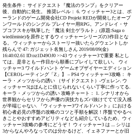
発生条件： サイドクエスト『魔法のランプ』をクリアー
後、自動的に発生。 推奨レベル： 6. ウィッチャー3とは、ポ
ーランドのゲーム開発会社CD Projekt REDが開発したオープ
ンワールドのシングル プレイヤー用RPG。アンドレイ・サ
ブコフスキが執筆した「魔法 剣士ゲラルト」(原題:Saga o
wiedźminie)を原作とするウィッチャーシリーズの3作目とな
る。 ウィッチャーからストーリー抜いたらグウェントしか
残らんで 47: ガジェット名無しさん 2019/08/09(金)
16:40:02.61 ID:oz1D49OJ0 >>43 ウィッチャー3で重要 私とし
ては、是非とも一作目から順番にプレイして欲しい。 ウィ
ッチャー3 ワイルドハント ゲームオブザイヤーエディション
【CEROレーティング「Z」】 – PS4 ウィッチャー3攻略： キ
ーラ・メッツからの誘い （サイドクエスト）-ヴェレン. ウ
ィッチャー3はほんとに信じられないくらい丁寧に作ってる.
キーラ・メッツからの誘い 攻略チャート： 1. シナリオから
世界観からセリフから声優の演技力もズバ抜けててて没入感
が半端じゃない. 『ウィッチャー3ワイルドハント』における
初心者必見の序盤の攻略のコツと手順を解説！序盤でやるべ
きことやおすすめアビリティなども紹介しているため、ウィ
ッチャー3攻略の参考にどうぞ！ ウィッチャー3 は ... シリは
3からなんやろなってのは分かるけど、イェネファーとか旧