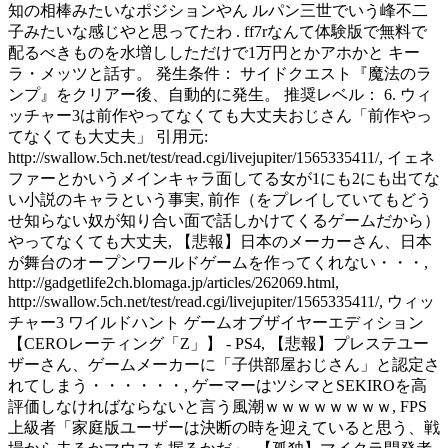
知の相棒みたいなポジションやん ルパン三世でいう峰不二
子みたいな感じやと思ってたわ . ff7rなんて体験版で無料で
配るべきものを水増ししただけで1万円とかアホかと キー
ラ・メッツと話す。 発生条件： サイドクエスト『魔法のラ
ンプ』をクリアー後、自動的に発生。 推奨レベル： 6. ウィ
ッチャー3は前作やってなくても大丈夫おじさん「前作やっ
てなくても大丈夫」 引用元:
http://swallow.5ch.net/test/read.cgi/livejupiter/1565335411/, イェネ
ファーとかいうメインキャラ面してる女が1にも2にも出てな
い小説のキャラという事実, 前作（をプレイしていてもどう
せ知らない奴が知り合い面で話しかけてくるゲームだから）
やってなくても大丈夫, 【悲報】日本のメーカーさん、日本
が舞台のオープンワールドゲームを作ってくれない・・・,
http://gadgetlife2ch.blomaga.jp/articles/262069.html,
http://swallow.5ch.net/test/read.cgi/livejupiter/1565335411/, ウィッ
チャー3 ワイルドハント ゲームオブザイヤーエディション
【CEROレーティング「Z」】 - PS4, 【悲報】プレステユー
ザーさん、ゲームメーカーに「子供部屋おじさん」と認定さ
れてしまう・・・・・・, ゲーマーはツシマとSEKIROを高
評価しなければならないと言う風潮ｗｗｗｗｗｗｗｗ, FPS
上級者「家庭版ユーザーは決断の時を迎えていると思う、戦