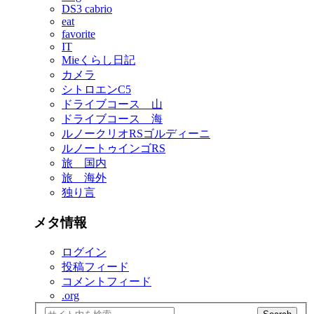
DS3 cabrio
eat
favorite
IT
Mieくらし日記
カメラ
シトロエンC5
ドライブコース 山
ドライブコース 海
ルノークリオRSゴルディーニ
ルノートゥインゴRS
旅 国内
旅 海外
独り言
メタ情報
ログイン
投稿フィード
コメントフィード
.org