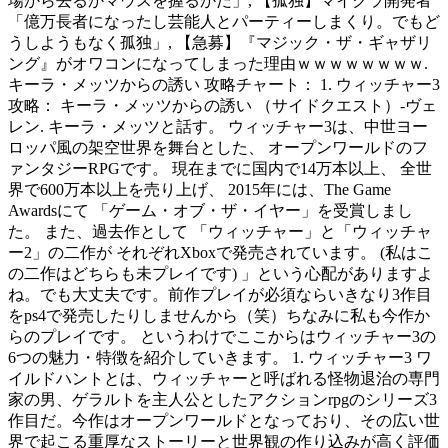
場から去るかマウスを握るかだ」, 【孤独】マイクラ開発者
「億万長者になったし芸能人とパーティーしまくり。でもど
うしようもなく孤独」, 【急募】『マジック・ザ・ギャザリ
ング』がオワコンになってしまった理由ｗｗｗｗｗｗｗｗ.
キーラ・メッツからの誘い 攻略チャート： 1. ウィッチャー3
攻略： キーラ・メッツからの誘い （サイドクエスト）-ヴェ
レン. キーラ・メッツと話す。 ウィッチャー3は、中世ヨー
ロッパ風の架空世界を舞台とした、 オープンワールドのフ
ァンタジーRPGです。 現在までに国内で14万本以上、 全世
界で600万本以上を売り上げ、 2015年には、The Game
Awardsにて 「ゲーム・オブ・ザ・イヤー」を受賞しまし
た。 また、過去作として 「ウィッチャー」と「ウィッチャ
ー2」の二作が それぞれXboxで発売されています。 (私はこ
の二作はどちらも未プレイです) 」という心配がありますよ
ね。でも大丈夫です。前作プレイが必須ならいきなり3作目
をps4で発売したりしませんから（笑）ちなみに私も今作か
らのプレイです。 というわけでここからはウィッチャー3の
6つの魅力・特徴を紹介していきます。 1. ウィッチャー3 ワ
イルドハントとは、ウィッチャーと呼ばれる怪物退治の専門
家の男、ゲラルトを主人公としたアクションrpgのシリーズ3
作目だ。今作はオープンワールドとなっており、その広い世
界で起こる重厚なストーリーと世界観の作り込みが高く評価