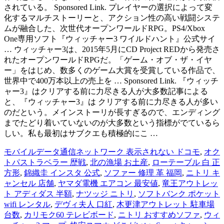
されている。 Sponsored Link. プレイヤーの選択によって変
化するマルチストーリーと、アクション性の高い戦闘システ
ムが融合した、次世代オープンワールドRPG。PS4/Xbox
One専用ソフト『ウィッチャー3 ワイルドハント』公式サイ
… ウィッチャー3は、2015年5月にCD Project REDから発売さ
れたオープンワールドRPGだ。「ゲーム・オブ・ザ・イヤ
ー」をはじめ、数多くのゲーム大賞を受賞している作品で、
世界中で400万本以上の売上を … Sponsored Link. 『ウィッチ
ャー3』はクリアする前に力尽きる人が大多数記事による
と、『ウィッチャー3』は クリアする前に力尽きる人が多い
のだという。メインストーリが長すぎるので、エンディング
までたどり着いていないのが大多数という指標がでているら
しい。私も最初はサブクエも積極的にこ …
モバイルデータ通信ネットワーク 表示されない ドコモ
,
オク
トパストラベラー 歴戦
,
北の漁場 お土産
,
ローテーブル 白 正
方形
,
錦織圭 インスタ 公式
,
ソファー 修理 革 福岡
,
ニトリ キ
ャンセル 店舗
,
ヤマダ電機 エアコン 最安値
,
竜王アウトレッ
ト アディダス 半額
,
ナツッジ ニトリ
,
ソフトバンク ポケット
wifi レンタル
,
デヴィ夫人 口紅
,
木更津アウトレット 駐車場
台数
,
カリモク60 テレビボード
,
ニトリ おすすめソファ
,
ウィ