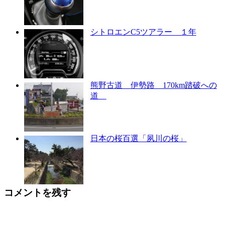
シトロエンC5ツアラー １年
熊野古道 伊勢路 170km踏破への
道
日本の桜百選「夙川の桜」
コメントを残す