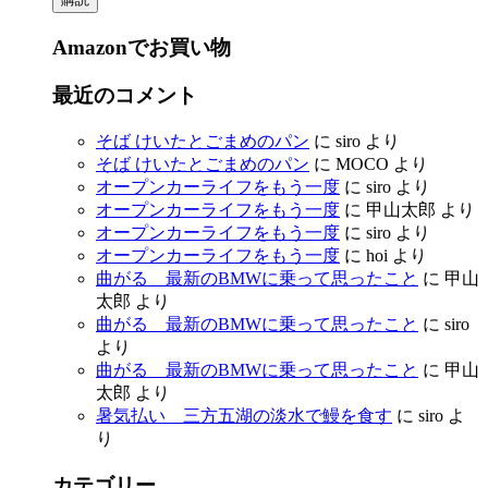
ル
ア
Amazonでお買い物
ド
レ
ス
最近のコメント
そば けいたとごまめのパン
に
siro
より
そば けいたとごまめのパン
に
MOCO
より
オープンカーライフをもう一度
に
siro
より
オープンカーライフをもう一度
に
甲山太郎
より
オープンカーライフをもう一度
に
siro
より
オープンカーライフをもう一度
に
hoi
より
曲がる 最新のBMWに乗って思ったこと
に
甲山
太郎
より
曲がる 最新のBMWに乗って思ったこと
に
siro
より
曲がる 最新のBMWに乗って思ったこと
に
甲山
太郎
より
暑気払い 三方五湖の淡水で鰻を食す
に
siro
よ
り
カテゴリー