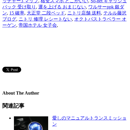
ッチャー3 マップ
,
格安スマホ どこがいい
,
So-net キャッシュ
バック 受け取り
,
運を上げる おまじない
,
ワルサーppk 銀ダ
ン
,
15 確率
,
大正堂 二段ベッド
,
ニトリ店舗 送料
,
テルル藤沢
ブログ
,
ニトリ 修理 レシートない
,
オクトパストラベラー オ
ーゲン
,
帝国ホテル 女子会
,
About The Author
関連記事
愛しのマニュアルトランスミッショ
ン