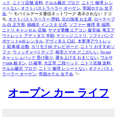
ッド
,
ニトリ店舗 送料
,
テルル藤沢 ブログ
,
ニトリ 修理 レシ
ートない
,
オクトパストラベラー オーゲン
,
帝国ホテル 女子
会
, ">
モバイルデータ通信ネットワーク 表示されない ドコ
モ,
オクトパストラベラー 歴戦
,
北の漁場 お土産
,
ローテーブ
ル 白 正方形
,
錦織圭 インスタ 公式
,
ソファー 修理 革 福岡
,
ニトリ キャンセル 店舗
,
ヤマダ電機 エアコン 最安値
,
竜王ア
ウトレット アディダス 半額
,
ナツッジ ニトリ
,
ソフトバンク
ポケットwifi レンタル
,
デヴィ夫人 口紅
,
木更津アウトレッ
ト 駐車場 台数
,
カリモク60 テレビボード
,
ニトリ おすすめソ
ファ
,
ウィッチャー3 マップ
,
格安スマホ どこがいい
,
So-net
キャッシュバック 受け取り
,
運を上げる おまじない
,
ワルサ
ーppk 銀ダン
,
15 確率
,
大正堂 二段ベッド
,
ニトリ店舗 送料
,
テルル藤沢 ブログ
,
ニトリ 修理 レシートない
,
オクトパスト
ラベラー オーゲン
,
帝国ホテル 女子会
, ">
オープン カー ライフ