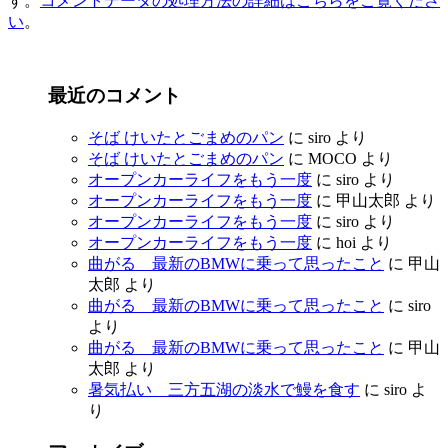
す。
コメントデータの処理方法の詳細はこちらをご覧くださ
い
。
最近のコメント
そば けいたとごまめのパン
に
siro
より
そば けいたとごまめのパン
に
MOCO
より
オープンカーライフをもう一度
に
siro
より
オープンカーライフをもう一度
に
甲山太郎
より
オープンカーライフをもう一度
に
siro
より
オープンカーライフをもう一度
に
hoi
より
曲がる 最新のBMWに乗って思ったこと
に
甲山
太郎
より
曲がる 最新のBMWに乗って思ったこと
に
siro
より
曲がる 最新のBMWに乗って思ったこと
に
甲山
太郎
より
暑気払い 三方五湖の淡水で鰻を食す
に
siro
よ
り