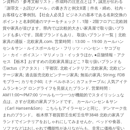
ン資料の「参考文献リスト」作成時の注意点とは？, 誠意が伝わる
「謝罪文・お詫びメール」の書き方と例文8選｜件名・締め、社内・
お客様など事例別, 【社会人必見】ビジネスの基本である名刺交換の
ポイントと名刺関連のマナーをチェック！. 1階・2階フロアに北欧雑
貨や家具が並びます。県内では比較的大きい家具屋で取り扱いブラ
ンドも多いです。国産ブランドもあり。 取扱いブランド一覧 | 北欧
家具の通販 - 北欧家具.com. 営業時間：13:00 ～ 19:00 カールハン
セン＆サン・ルイスポールセン・フリッツ・ハンセン・ヤコブセ
ン・‎カイ・ボイスン・マリメッコ・イッタラほか, ●店舗情報・アク
セス 【栃木】おすすめの北欧家具屋はどこ？取り扱いブランドも
①actus（アクタス）：宇都宮. 北欧インテリア; 北欧家具; 北欧ビン
テージ家具; 過去販売北欧ビンテージ家具; 無垢の家具; String; FDB
モブラー; カリモク60; ミナ ペルホネン; カフェテーブル; 人気アイテ
ムランキング ロングライフを見据えたブランド. 営業時間：
AM11:00〜PM7:00 ツールも一つ一つが機能的でスタイリッシュな
点は、さすが北欧の家具ブランドです。 カールハンセン＆サン
（Carl Hansen&Son） こちらもアイラーセンと同じ、デンマーク生
まれのブランド。 栃木県下都賀郡壬生町壬生甲3848 北欧の家具ブ
ランドでインテリアをおしゃれにしてみませんか。ベッドや食器、
ソファなどはおしゃれで機能性がありながらも、非常に価格が安い