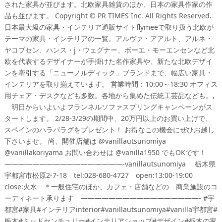
された家具が並びます。北欧家具雑貨のほか、日本の家具作家の作
品も並びます。 Copyright © PR TIMES Inc. All Rights Reserved.
日本最大級の家具・インテリア通販サイトflymeeで取り扱う北欧が
テーマの家具・インテリアの一覧。アルヴァ・アアルト、アルネ・
ヤコブセン、ハンス・j・ウェグナー、ボーエ・モーエンセンなど北
欧を代表するデザイナーが手掛けた名作家具や、新たな北欧デザイ
ンを牽引する「ニューノルディック」ブランドまで、幅広い家具・
インテリアを取り揃えています。 営業時間：10:00～18:30 オフィス
用チェア・デスクなども多数。各地から集めた伝統工芸品なども。,
⠀ 明日からいよいよフランネルソファスプリングキャンペーンがス
タートします。 2/28-3/29の期間中、20万円以上のお買い上げで、
スペインのハラパラグをプレゼント！ お得なこの機会にぜひお越し
下さいませ。 尚、開催店舗は @vanillautsunomiya
@vanillakoriyama お問い合わせは @vanilla1950 でもOKです！
—————————————————-vanillautsunomiya ⠀ 栃木県
宇都宮市松原2-7-18⠀ tel:028-680-4727⠀ open:13:00-19:00⠀
close:火水⠀ ＊一般住宅のほか、カフェ・店舗などの⠀ 商業施設のコ
ーディネート承ります⠀ —————————————————- #宇
都宮#家具#インテリアinterior#vanillautsunomiya#vanilla宇都宮#
栃木#ミッドセンチュリー#インテリアショップ#デザイン#栃木の家