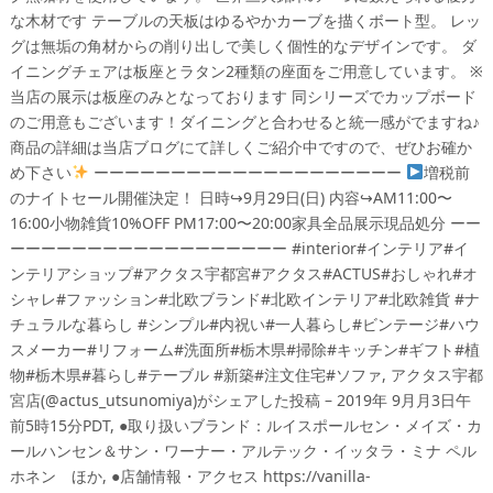
な木材です テーブルの天板はゆるやかカーブを描くボート型。 レッ
グは無垢の角材からの削り出しで美しく個性的なデザインです。 ダ
イニングチェアは板座とラタン2種類の座面をご用意しています。 ※
当店の展示は板座のみとなっております 同シリーズでカップボード
のご用意もございます！ダイニングと合わせると統一感がでますね♪
商品の詳細は当店ブログにて詳しくご紹介中ですので、ぜひお確か
め下さい
ーーーーーーーーーーーーーーーーーーーー
増税前
のナイトセール開催決定！ 日時↪︎9月29日(日) 内容↪︎AM11:00〜
16:00小物雑貨10%OFF PM17:00〜20:00家具全品展示現品処分 ーー
ーーーーーーーーーーーーーーーーーー #interior#インテリア#イ
ンテリアショップ#アクタス宇都宮#アクタス#ACTUS#おしゃれ#オ
シャレ#ファッション#北欧ブランド#北欧インテリア#北欧雑貨 #ナ
チュラルな暮らし #シンプル#内祝い#一人暮らし#ビンテージ#ハウ
スメーカー#リフォーム#洗面所#栃木県#掃除#キッチン#ギフト#植
物#栃木県#暮らし#テーブル #新築#注文住宅#ソファ, アクタス宇都
宮店(@actus_utsunomiya)がシェアした投稿 – 2019年 9月月3日午
前5時15分PDT, ●取り扱いブランド：ルイスポールセン・メイズ・カ
ールハンセン＆サン・ワーナー・アルテック・イッタラ・ミナ ペル
ホネン ほか, ●店舗情報・アクセス https://vanilla-