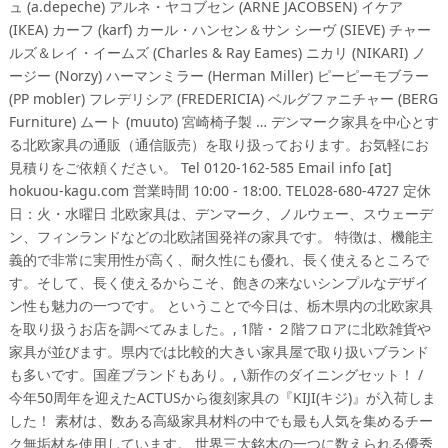
ュ (a.depeche) アルネ・ヤコブセン (ARNE JACOBSEN) イケア
(IKEA) カーフ (karf) カール・ハンセン＆サン シーヴ (SIEVE) チャー
ルズ＆レイ・イームズ (Charles & Ray Eames) ニカリ (NIKARI) ノ
ージー (Norzy) ハーマンミラー (Herman Miller) ピーピーモブラー
(PP mobler) フレデリシア (FREDERICIA) ベルグファニチャー (BERG
Furniture) ムート (muuto) 宮崎椅子製 … デンマーク家具を中心とす
る北欧家具の通販（通信販売）を取り扱っております。お気軽にお
見積りをご依頼ください。 Tel 0120-162-585 Email info [at]
hokuou-kagu.com 営業時間 10:00 - 18:00. TEL028-680-4727 定休
日：火・水曜日 北欧家具は、デンマーク、ノルウェー、スウェーデ
ン、フィンランドなどの北欧諸国発祥の家具です。 特徴は、機能主
義的で非常に実用性が高く、耐久性にも優れ、長く使えるところで
す。そして、長く使えるからこそ、飽きの来ないシンプルなデザイ
ン性も魅力の一つです。 ということで今日は、栃木県内の北欧家具
を取り扱うお店を調べてみました。, 1階・２階フロアに北欧雑貨や
家具が並びます。県内では比較的大きい家具屋で取り扱いブランド
も多いです。国産ブランドもあり。, \新作のダイニングセット！ /
今年50周年を迎えたACTUSから復刻家具の『KIJI(キジ)』が入荷しま
した！ 素材は、数ある高級家具材料の中でも最も人気を集めるチー
ク無垢材を使用しています。 世界三大銘木の一つに数えられる優秀