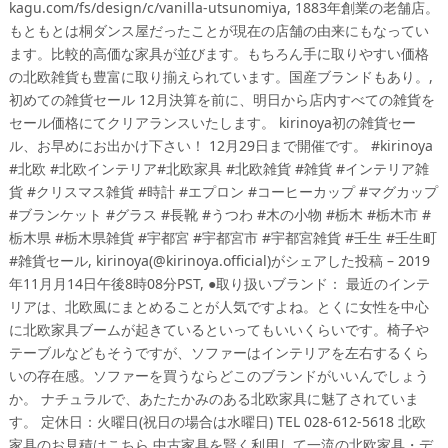
kagu.com/fs/design/c/vanilla-utsunomiya, 1883年創業の老舗店。
もともとは桐ダンス屋だったことが現在の店舗の由来にもなってい
ます。比較的高価な家具が並びます。もちろん手に取りやすい価格
の北欧雑貨も豊富に取り揃えられています。国産ブランドもあり。,
初めての雑貨セール 12月決算を前に、明日から店内すべての雑貨を
セール価格にてクリアランスいたします。 kirinoya初の雑貨セー
ル、お早めにお出かけ下さい！ 12月29日まで開催です。 #kirinoya
#北欧 #北欧インテリア#北欧家具 #北欧雑貨 #雑貨 #インテリア雑
貨 #クリスマス雑貨 #時計 #エプロン #コーヒーカップ #マグカップ
#ブランケット #グラス #長靴 #うつわ #木の小物 #栃木 #栃木市 #
栃木県 #栃木県雑貨 #宇都宮 #宇都宮市 #宇都宮雑貨 #壬生 #壬生町
#雑貨セール, kirinoya(@kirinoya.official)がシェアした投稿 – 2019
年11月月14日午後8時08分PST, ●取り扱いブランド： 最近のインテ
リアは、北欧風にまとめることが人気ですよね。とくに女性を中心
に北欧家具ブームが起きているといってもいいくらいです。椅子や
テーブルなどもそうですが、ソファーはインテリアを左右するくら
いの存在感。ソファーを買うならどこのブランドがいいんでしょう
か。 ナチュラルで、あたたかみのある北欧家具に魅了されていま
す。 定休日：火曜日(祝日の場合は水曜日) TEL 028-612-5618 北欧
家具のお見積はこちら 中古家具を賢く利用して一流の北欧家具・デ