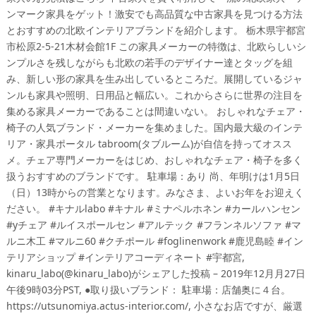
ンマーク家具をゲット！激安でも高品質な中古家具を見つける方法
とおすすめの北欧インテリアブランドを紹介します。 栃木県宇都宮
市松原2-5-21木材会館1F この家具メーカーの特徴は、北欧らしいシ
ンプルさを残しながらも北欧の若手のデザイナー達とタッグを組
み、新しい形の家具を生み出しているところだ。展開しているジャ
ンルも家具や照明、日用品と幅広い。これからさらに世界の注目を
集める家具メーカーであることは間違いない。 おしゃれなチェア・
椅子の人気ブランド・メーカーを集めました。国内最大級のインテ
リア・家具ポータル tabroom(タブルーム)が自信を持ってオスス
メ。チェア専門メーカーをはじめ、おしゃれなチェア・椅子を多く
扱うおすすめのブランドです。 駐車場：あり 尚、年明けは1月5日
（日）13時からの営業となります。みなさま、よいお年をお迎えく
ださい。 #キナルlabo #キナル #ミナペルホネン #カールハンセン
#yチェア #ルイスポールセン #アルテック #フランネルソファ #マ
ルニ木工 #マルニ60 #クチポール #foglinenwork #鹿児島睦 #イン
テリアショップ #インテリアコーディネート #宇都宮,
kinaru_labo(@kinaru_labo)がシェアした投稿 – 2019年12月月27日
午後9時03分PST, ●取り扱いブランド： 駐車場：店舗奥に４台。
https://utsunomiya.actus-interior.com/, 小さなお店ですが、厳選