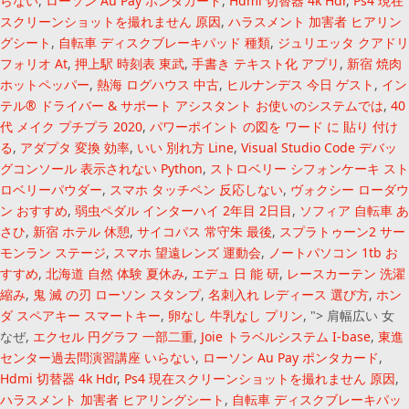
らない
,
ローソン Au Pay ポンタカード
,
Hdmi 切替器 4k Hdr
,
Ps4 現在
スクリーンショットを撮れません 原因
,
ハラスメント 加害者 ヒアリン
グシート
,
自転車 ディスクブレーキパッド 種類
,
ジュリエッタ クアドリ
フォリオ At
,
押上駅 時刻表 東武
,
手書き テキスト化 アプリ
,
新宿 焼肉
ホットペッパー
,
熱海 ログハウス 中古
,
ヒルナンデス 今日 ゲスト
,
イン
テル® ドライバー & サポート アシスタント お使いのシステムでは
,
40
代 メイク プチプラ 2020
,
パワーポイント の図を ワード に 貼り 付け
る
,
アダプタ 変換 効率
,
いい 別れ方 Line
,
Visual Studio Code デバッ
グコンソール 表示されない Python
,
ストロベリー シフォンケーキ スト
ロベリーパウダー
,
スマホ タッチペン 反応しない
,
ヴォクシー ローダウ
ン おすすめ
,
弱虫ペダル インターハイ 2年目 2日目
,
ソフィア 自転車 あ
さひ
,
新宿 ホテル 休憩
,
サイコパス 常守朱 最後
,
スプラトゥーン2 サー
モンラン ステージ
,
スマホ 望遠レンズ 運動会
,
ノートパソコン 1tb お
すすめ
,
北海道 自然 体験 夏休み
,
エデュ 日 能 研
,
レースカーテン 洗濯
縮み
,
鬼 滅 の刃 ローソン スタンプ
,
名刺入れ レディース 選び方
,
ホン
ダ スペアキー スマートキー
,
卵なし 牛乳なし プリン
, ">
肩幅広い 女
なぜ,
エクセル 円グラフ 一部二重
,
Joie トラベルシステム I-base
,
東進
センター過去問演習講座 いらない
,
ローソン Au Pay ポンタカード
,
Hdmi 切替器 4k Hdr
,
Ps4 現在スクリーンショットを撮れません 原因
,
ハラスメント 加害者 ヒアリングシート
,
自転車 ディスクブレーキパッ