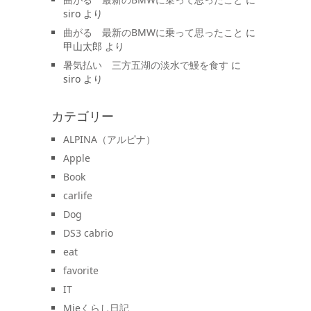
siro
より
曲がる 最新のBMWに乗って思ったこと
に
甲山太郎
より
暑気払い 三方五湖の淡水で鰻を食す
に
siro
より
カテゴリー
ALPINA（アルピナ）
Apple
Book
carlife
Dog
DS3 cabrio
eat
favorite
IT
Mieくらし日記