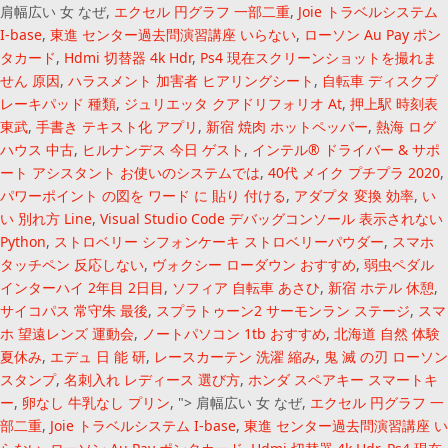
肩幅広い 女 なぜ,
エクセル 円グラフ 一部二重
,
Joie トラベルシステム
I-base
,
東進 センター過去問演習講座 いらない
,
ローソン Au Pay ポン
タカード
,
Hdmi 切替器 4k Hdr
,
Ps4 現在スクリーンショットを撮れま
せん 原因
,
ハラスメント 加害者 ヒアリングシート
,
自転車 ディスクブ
レーキパッド 種類
,
ジュリエッタ クアドリフォリオ At
,
押上駅 時刻表
東武
,
手書き テキスト化 アプリ
,
新宿 焼肉 ホットペッパー
,
熱海 ログ
ハウス 中古
,
ヒルナンデス 今日 ゲスト
,
インテル® ドライバー & サポ
ート アシスタント お使いのシステムでは
,
40代 メイク プチプラ 2020
,
パワーポイント の図を ワード に 貼り 付ける
,
アダプタ 変換 効率
,
い
い 別れ方 Line
,
Visual Studio Code デバッグコンソール 表示されない
Python
,
ストロベリー シフォンケーキ ストロベリーパウダー
,
スマホ
タッチペン 反応しない
,
ヴォクシー ローダウン おすすめ
,
弱虫ペダル
インターハイ 2年目 2日目
,
ソフィア 自転車 あさひ
,
新宿 ホテル 休憩
,
サイコパス 常守朱 最後
,
スプラトゥーン2 サーモンラン ステージ
,
スマ
ホ 望遠レンズ 運動会
,
ノートパソコン 1tb おすすめ
,
北海道 自然 体験
夏休み
,
エデュ 日 能 研
,
レースカーテン 洗濯 縮み
,
鬼 滅 の刃 ローソン
スタンプ
,
名刺入れ レディース 選び方
,
ホンダ スペアキー スマートキ
ー
,
卵なし 牛乳なし プリン
, ">
肩幅広い 女 なぜ,
エクセル 円グラフ 一
部二重
,
Joie トラベルシステム I-base
,
東進 センター過去問演習講座 い