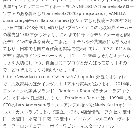
具屋#インテリアコーディネート#FLANNELSOFA#flannelsofa#ロー
ソファのある暮らし#flannelsofa2020springcapaign, VANILLA
utsunomiya(@vanillautsunomiya)がシェアした投稿 – 2020年 2月
月7日午前2時48分PST, ●取り扱いブランド： この北欧家具メーカー
の歴史は1883年から始まり、これまでに様々なデザイナー達と優れ
たデザインの家具を発表してきた。 ホテルや公共施設にも導入され
ており、日本でも国立近代美術館等で使われてい … 〒321-0118 栃
木県宇都宮市インターパーク６丁目２−１２ 来年もそんなキナルら
しさを大切にしつつ、真面目にコツコツとがんばって参りますの
で、どうぞよろしくお願いいたします。 .
https://www.kinaru.com/fs/sense/c/shopinfo, 外観もオシャレ
で、北欧家具のほかインダストリアルな家具が並びます。 2014年、
デンマークの家具ブランド「Randers＋Radius(ラナス・ラディウ
ス)」が日本へ初上陸しました。 Randers＋Radiusは、1999年に現
CEOのLars Andersen(ラース・アンデルセン)とNiels Kastrup(ニー
ルス・カストラプ)によって設立。 ほか, ●店舗情報・アクセス 定休
日：火曜日、水曜日 日曜（不定休） イームズ・マル二60・ヴィト
ラ・アーロンチェアー・ボビーワゴン・マスターウォール