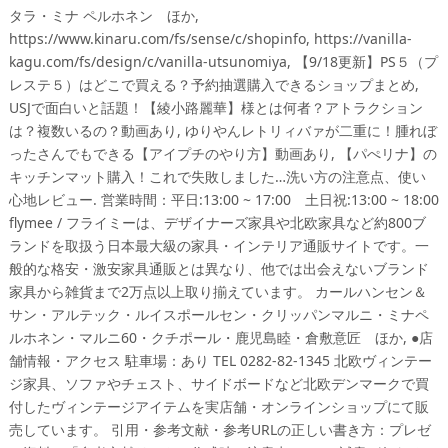
タラ・ミナ ペルホネン ほか,
https://www.kinaru.com/fs/sense/c/shopinfo, https://vanilla-
kagu.com/fs/design/c/vanilla-utsunomiya, 【9/18更新】PS５（プ
レステ５）はどこで買える？予約抽選購入できるショップまとめ,
USJで面白いと話題！【綾小路麗華】様とは何者？アトラクション
は？複数いるの？動画あり, ゆりやんレトリィバァが二重に！腫れぼ
ったさんでもできる【アイプチのやり方】動画あり, 【パぺリナ】の
キッチンマット購入！これで失敗しました…洗い方の注意点、使い
心地レビュー. 営業時間：平日:13:00 ~ 17:00 土日祝:13:00 ~ 18:00
flymee / フライミーは、デザイナーズ家具や北欧家具など約800ブ
ランドを取扱う日本最大級の家具・インテリア通販サイトです。一
般的な格安・激安家具通販とは異なり、他では出会えないブランド
家具から雑貨まで2万点以上取り揃えています。 カールハンセン＆
サン・アルテック・ルイスポールセン・クリッパンマルニ・ミナペ
ルホネン・マルニ60・クチポール・鹿児島睦・倉敷意匠 ほか, ●店
舗情報・アクセス 駐車場：あり TEL 0282-82-1345 北欧ヴィンテー
ジ家具、ソファやチェスト、サイドボードなど北欧デンマークで買
付したヴィンテージアイテムを実店舗・オンラインショップにて販
売しています。 引用・参考文献・参考URLの正しい書き方：プレゼ