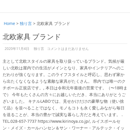
Home
>
独り言
>
北欧家具 ブランド
北欧家具 ブランド
2020年11月4日
独り言
コメントはまだありません
主として北欧スタイルの家具を取り扱っているブランド。気候が厳
しい北欧は屋内での生活がメインとなり、家具やインテリアへのこ
だわりが強くなります。このライフスタイルと呼応し、思わず家か
ら出たくなくなるような素敵な家具がたくさん。 県内では唯一のク
チポール正規店です。, 本日は令和元年最後の営業です。（〜18時ま
で） 今年もたくさんの方々にお越しいただき、本当にありがとうご
ざいました。 キナルLABOでは、見せかけだけの豪華な物（使い捨
て品）を並べることではなく、モノもコトも永く愛しみながら毎日
を送ることが、本当の豊かで誠実な暮らし方だと考えています。 .
TEL.028-657-7737 https://www.kirinoya.co.jp/, ルイスポールセ
ン・メイズ・カールハンセン＆サン・ワーナー・アルテック・イッ