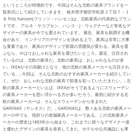
というところが特徴的です。今回はそんな北欧の家具ブランドを一
覧形式にして紹介していきます。 栃木県宇都宮市松原２丁目７－１
８ fritz hansen(フリッツ・ハンセン)は、北欧家具の代表的なブラン
ドです。 アルネ・ヤコブセン、ハンス・J・ウェグナーなど有名なデ
ザイナーの家具が今でも愛されています。 最近、家具を新調する機
会があり、 インテリアのデザインを決める上で、家具は非常に大事
な要素であり、家具のデザインで部屋の雰囲気が変わる。家具を選
ぶなら、やはりおしゃれな家具を選びたいところ。最近、注目され
ているのは、北欧の家具だ。北欧の家具は、おしゃれなものが多
い。IKEAがその先駆けとなり、他の北欧の家具メーカーも注目され
ている。, 今回は、そんな北欧のおすすめ家具メーカーを紹介してい
く。ぜひ、おしゃれな北欧の家具で部屋を彩っていただきたい。, 北
欧の家具メーカーといえば、IKEAがそうであるようにスウェーデン
の家具メーカーを思い浮かべる方が多いだろう。最初に紹介する北
欧の家具メーカーは、そんなスウェーデンから生まれた
GARSNAS（ヤシネス）だ。, GARSNASは、数々ある北欧の家具メー
カーの中でも、指折りの老舗家具メーカーである。この北欧家具メ
ーカーの歴史は1883年から始まり、これまでに様々なデザイナー達
と優れたデザインの家具を発表してきた。ホテルや公共施設にも導