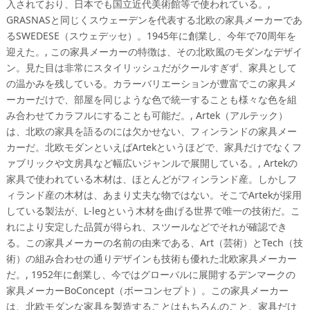
入されており、日本でも国立近代美術館等で使われている。,
GRASNASと同じくスウェーデンを代表する北欧の家具メーカーであ
るSWEDESE（スウェデッセ）。1945年に創業し、今年で70周年を
迎えた。, この家具メーカーの特徴は、その北欧風のモダンなデザイ
ン。見た目は非常にスタイリッシュだがクールすぎず、家具として
の温かみを残している。カラーバリエーションが豊富でこの家具メ
ーカーだけで、部屋を同じような色で統一することも様々な色を組
み合わせてカラフルにすることも可能だ。, Artek（アルテック）
は、北欧の家具を語るのには欠かせない、フィンランドの家具メー
カーだ。北欧モダンといえばArtekというほどで、家具だけでなくフ
ァブリックや文房具など幅広いジャンルで展開している。, Artekの
家具で使われている木材は、ほとんどがフィンランド産。しかしフ
ィランド産の木材は、あまり丈夫な物ではない。そこでArtekが採用
している製法が、L-legという木材を曲げる世界で唯一の技術だ。こ
れにより安定した品質が得られ、スツールなどでそれが確認でき
る。この家具メーカーの名前の由来である、Art（芸術）とTech（技
術）の組み合わせの通りデザインも技術も優れた北欧家具メーカー
だ。, 1952年に創業し、今ではグローバルに展開するデンマークの
家具メーカーBoConcept（ボーコンセプト）。この家具メーカー
は、北欧モダンな家具を製造することはもちろんのこと、家具だけ