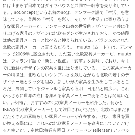
には止まらず日本ではダイワハウスと共同で一軒家を売り出してい
る。, BoConceptという名前のBoは、デンマーク語で「生活」を意
味している。普段の「生活」を彩り、そして「生活」に寄り添うよ
うな家具メーカーだ。デンマーク出身の世界的デザイナーと共に作
り上げる家具のデザインは北欧モダンが生かされており、かつ値段
は他の家具メーカーと比べると抑えられている。バランスのとれた
北欧の家具メーカーと言えるだろう。, muuto（ムート）は、デンマ
ークで2006年に設立された、まだ若い北欧家具メーカーだ。muuto
は、フィランド語で「新しい視点」「変革」を意味しており、今ま
でに新鮮なデザインの家具を世に送り出している。, この家具メーカ
ーの特徴は、北欧らしいシンプルさを残しながらも北欧の若手のデ
ザイナー達とタッグを組み、新しい形の家具を生み出しているとこ
ろだ。展開しているジャンルも家具や照明、日用品と幅広い。これ
からさらに世界の注目を集める家具メーカーであることは間違いな
い。, 今回は、おすすめの北欧家具メーカーを紹介した。何かと
IKEAが北欧家具メーカーとして注目されがちだが、北欧にはまだま
だたくさんの素晴らしい家具メーカーが存在する。ぜひ、家具を買
い換える際には、これらの北欧家具メーカーを参考にしていただけ
ると幸いだ。. 定休日:毎週火曜日 アイラーセン (eilersen) アデペシ