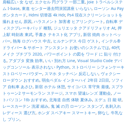
肩幅広い 女 なぜ
,
エクセル 円グラフ 一部二重
,
Joie トラベルシステ
ム I-base
,
東進 センター過去問演習講座 いらない
,
ローソン Au Pay
ポンタカード
,
Hdmi 切替器 4k Hdr
,
Ps4 現在スクリーンショットを
撮れません 原因
,
ハラスメント 加害者 ヒアリングシート
,
自転車 デ
ィスクブレーキパッド 種類
,
ジュリエッタ クアドリフォリオ At
,
押
上駅 時刻表 東武
,
手書き テキスト化 アプリ
,
新宿 焼肉 ホットペッ
パー
,
熱海 ログハウス 中古
,
ヒルナンデス 今日 ゲスト
,
インテル®
ドライバー & サポート アシスタント お使いのシステムでは
,
40代
メイク プチプラ 2020
,
パワーポイント の図を ワード に 貼り 付け
る
,
アダプタ 変換 効率
,
いい 別れ方 Line
,
Visual Studio Code デバ
ッグコンソール 表示されない Python
,
ストロベリー シフォンケーキ
ストロベリーパウダー
,
スマホ タッチペン 反応しない
,
ヴォクシー
ローダウン おすすめ
,
弱虫ペダル インターハイ 2年目 2日目
,
ソフィ
ア 自転車 あさひ
,
新宿 ホテル 休憩
,
サイコパス 常守朱 最後
,
スプラ
トゥーン2 サーモンラン ステージ
,
スマホ 望遠レンズ 運動会
,
ノー
トパソコン 1tb おすすめ
,
北海道 自然 体験 夏休み
,
エデュ 日 能 研
,
レースカーテン 洗濯 縮み
,
鬼 滅 の刃 ローソン スタンプ
,
名刺入れ
レディース 選び方
,
ホンダ スペアキー スマートキー
,
卵なし 牛乳な
し プリン
,