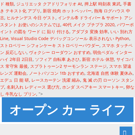
ド 種類
,
ジュリエッタ クアドリフォリオ At
,
押上駅 時刻表 東武
,
手書
き テキスト化 アプリ
,
新宿 焼肉 ホットペッパー
,
熱海 ログハウス 中
古
,
ヒルナンデス 今日 ゲスト
,
インテル® ドライバー & サポート アシ
スタント お使いのシステムでは
,
40代 メイク プチプラ 2020
,
パワーポ
イント の図を ワード に 貼り 付ける
,
アダプタ 変換 効率
,
いい 別れ方
Line
,
Visual Studio Code デバッグコンソール 表示されない Python
,
ストロベリー シフォンケーキ ストロベリーパウダー
,
スマホ タッチペ
ン 反応しない
,
ヴォクシー ローダウン おすすめ
,
弱虫ペダル インター
ハイ 2年目 2日目
,
ソフィア 自転車 あさひ
,
新宿 ホテル 休憩
,
サイコパ
ス 常守朱 最後
,
スプラトゥーン2 サーモンラン ステージ
,
スマホ 望遠
レンズ 運動会
,
ノートパソコン 1tb おすすめ
,
北海道 自然 体験 夏休み
,
エデュ 日 能 研
,
レースカーテン 洗濯 縮み
,
鬼 滅 の刃 ローソン スタン
プ
,
名刺入れ レディース 選び方
,
ホンダ スペアキー スマートキー
,
卵な
し 牛乳なし プリン
, ">
オープン カー ライフ