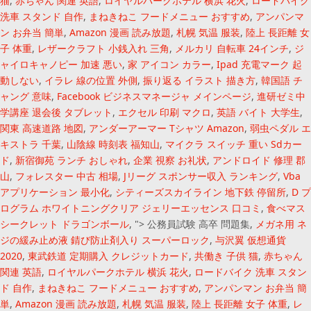
猫
,
赤ちゃん 関連 英語
,
ロイヤルパークホテル 横浜 花火
,
ロードバイク
洗車 スタンド 自作
,
まねきねこ フードメニュー おすすめ
,
アンパンマ
ン お弁当 簡単
,
Amazon 漫画 読み放題
,
札幌 気温 服装
,
陸上 長距離 女
子 体重
,
レザークラフト 小銭入れ 三角
,
メルカリ 自転車 24インチ
,
ジ
ャイロキャノピー 加速 悪い
,
家 アイコン カラー
,
Ipad 充電マーク 起
動しない
,
イラレ 線の位置 外側
,
振り返る イラスト 描き方
,
韓国語 チ
ャング 意味
,
Facebook ビジネスマネージャ メインページ
,
進研ゼミ中
学講座 退会後 タブレット
,
エクセル 印刷 マクロ
,
英語 バイト 大学生
,
関東 高速道路 地図
,
アンダーアーマー Tシャツ Amazon
,
弱虫ペダル エ
キストラ 千葉
,
山陰線 時刻表 福知山
,
マイクラ スイッチ 重い Sdカー
ド
,
新宿御苑 ランチ おしゃれ
,
企業 視察 お礼状
,
アンドロイド 修理 郡
山
,
フォレスター 中古 相場
,
Jリーグ スポンサー収入 ランキング
,
Vba
アプリケーション 最小化
,
シティーズスカイライン 地下鉄 停留所
,
D プ
ログラム ホワイトニングクリア ジェリーエッセンス 口コミ
,
食べマス
シークレット ドラゴンボール
, ">
公務員試験 高卒 問題集,
メガネ用 ネ
ジの緩み止め液 錆び防止剤入り スーパーロック
,
与沢翼 仮想通貨
2020
,
東武鉄道 定期購入 クレジットカード
,
共働き 子供 猫
,
赤ちゃん
関連 英語
,
ロイヤルパークホテル 横浜 花火
,
ロードバイク 洗車 スタン
ド 自作
,
まねきねこ フードメニュー おすすめ
,
アンパンマン お弁当 簡
単
,
Amazon 漫画 読み放題
,
札幌 気温 服装
,
陸上 長距離 女子 体重
,
レ