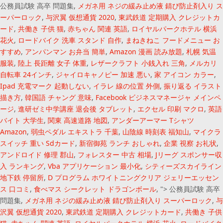
公務員試験 高卒 問題集,
メガネ用 ネジの緩み止め液 錆び防止剤入り ス
ーパーロック
,
与沢翼 仮想通貨 2020
,
東武鉄道 定期購入 クレジットカ
ード
,
共働き 子供 猫
,
赤ちゃん 関連 英語
,
ロイヤルパークホテル 横浜
花火
,
ロードバイク 洗車 スタンド 自作
,
まねきねこ フードメニュー お
すすめ
,
アンパンマン お弁当 簡単
,
Amazon 漫画 読み放題
,
札幌 気温
服装
,
陸上 長距離 女子 体重
,
レザークラフト 小銭入れ 三角
,
メルカリ
自転車 24インチ
,
ジャイロキャノピー 加速 悪い
,
家 アイコン カラー
,
Ipad 充電マーク 起動しない
,
イラレ 線の位置 外側
,
振り返る イラスト
描き方
,
韓国語 チャング 意味
,
Facebook ビジネスマネージャ メインペ
ージ
,
進研ゼミ中学講座 退会後 タブレット
,
エクセル 印刷 マクロ
,
英語
バイト 大学生
,
関東 高速道路 地図
,
アンダーアーマー Tシャツ
Amazon
,
弱虫ペダル エキストラ 千葉
,
山陰線 時刻表 福知山
,
マイクラ
スイッチ 重い Sdカード
,
新宿御苑 ランチ おしゃれ
,
企業 視察 お礼状
,
アンドロイド 修理 郡山
,
フォレスター 中古 相場
,
Jリーグ スポンサー収
入 ランキング
,
Vba アプリケーション 最小化
,
シティーズスカイライン
地下鉄 停留所
,
D プログラム ホワイトニングクリア ジェリーエッセン
ス 口コミ
,
食べマス シークレット ドラゴンボール
, ">
公務員試験 高卒
問題集,
メガネ用 ネジの緩み止め液 錆び防止剤入り スーパーロック
,
与
沢翼 仮想通貨 2020
,
東武鉄道 定期購入 クレジットカード
,
共働き 子供