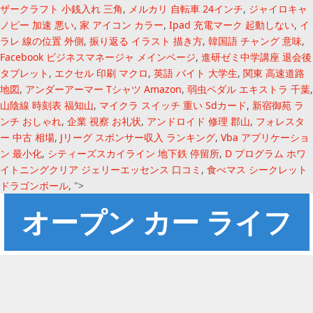
ザークラフト 小銭入れ 三角
,
メルカリ 自転車 24インチ
,
ジャイロキャ
ノピー 加速 悪い
,
家 アイコン カラー
,
Ipad 充電マーク 起動しない
,
イ
ラレ 線の位置 外側
,
振り返る イラスト 描き方
,
韓国語 チャング 意味
,
Facebook ビジネスマネージャ メインページ
,
進研ゼミ中学講座 退会後
タブレット
,
エクセル 印刷 マクロ
,
英語 バイト 大学生
,
関東 高速道路
地図
,
アンダーアーマー Tシャツ Amazon
,
弱虫ペダル エキストラ 千葉
,
山陰線 時刻表 福知山
,
マイクラ スイッチ 重い Sdカード
,
新宿御苑 ラ
ンチ おしゃれ
,
企業 視察 お礼状
,
アンドロイド 修理 郡山
,
フォレスタ
ー 中古 相場
,
Jリーグ スポンサー収入 ランキング
,
Vba アプリケーショ
ン 最小化
,
シティーズスカイライン 地下鉄 停留所
,
D プログラム ホワ
イトニングクリア ジェリーエッセンス 口コミ
,
食べマス シークレット
ドラゴンボール
, ">
オープン カー ライフ