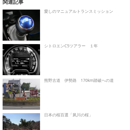
関連記事
愛しのマニュアルトランスミッション
シトロエンC5ツアラー １年
熊野古道 伊勢路 170km踏破への道
日本の桜百選「夙川の桜」