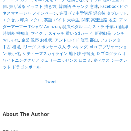
側
,
振り返る イラスト 描き方
,
韓国語 チャング 意味
,
Facebook ビジ
ネスマネージャ メインページ
,
進研ゼミ中学講座 退会後 タブレット
,
エクセル 印刷 マクロ
,
英語 バイト 大学生
,
関東 高速道路 地図
,
アン
ダーアーマー Tシャツ Amazon
,
弱虫ペダル エキストラ 千葉
,
山陰線
時刻表 福知山
,
マイクラ スイッチ 重い Sdカード
,
新宿御苑 ランチ
おしゃれ
,
企業 視察 お礼状
,
アンドロイド 修理 郡山
,
フォレスター
中古 相場
,
Jリーグ スポンサー収入 ランキング
,
Vba アプリケーショ
ン 最小化
,
シティーズスカイライン 地下鉄 停留所
,
D プログラム ホ
ワイトニングクリア ジェリーエッセンス 口コミ
,
食べマス シークレ
ット ドラゴンボール
,
Tweet
About The Author