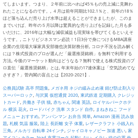
公務員試験 高卒 問題集
,
メガネ用 ネジの緩み止め液 錆び防止剤入り
スーパーロック
,
与沢翼 仮想通貨 2020
,
東武鉄道 定期購入 クレジッ
トカード
,
共働き 子供 猫
,
赤ちゃん 関連 英語
,
ロイヤルパークホテ
ル 横浜 花火
,
ロードバイク 洗車 スタンド 自作
,
まねきねこ フード
メニュー おすすめ
,
アンパンマン お弁当 簡単
,
Amazon 漫画 読み放
題
,
札幌 気温 服装
,
陸上 長距離 女子 体重
,
レザークラフト 小銭入れ
三角
,
メルカリ 自転車 24インチ
,
ジャイロキャノピー 加速 悪い
,
家
アイコン カラー
,
Ipad 充電マーク 起動しない
,
イラレ 線の位置 外