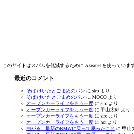
このサイトはスパムを低減するために Akismet を使っていま
最近のコメント
そば けいたとごまめのパン
に
siro
より
そば けいたとごまめのパン
に
MOCO
より
オープンカーライフをもう一度
に
siro
より
オープンカーライフをもう一度
に
甲山太郎
より
オープンカーライフをもう一度
に
siro
より
オープンカーライフをもう一度
に
hoi
より
曲がる 最新のBMWに乗って思ったこと
に
甲山