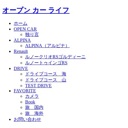
オープン カー ライフ
ホーム
OPEN CAR
独り言
ALPINA
ALPINA（アルピナ）
Renault
ルノークリオRSゴルディーニ
ルノートゥインゴRS
DRIVE
ドライブコース 海
ドライブコース 山
TEST DRIVE
FAVORITE
カメラ
Book
旅 国内
旅 海外
お問い合わせ