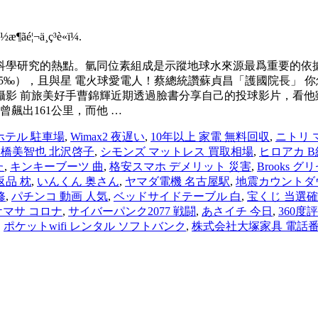
è½æ¶ãé¦¬ä¸ç³è«ï¼.
科學研究的熱點。氫同位素組成是示蹤地球水來源最爲重要的依
65‰），且與星 電火球愛電人！蔡總統讚蘇貞昌「護國院長」 
影 前旅美好手曹錦輝近期透過臉書分享自己的投球影片，看他雖
飆出161公里，而他 …
ホテル 駐車場
,
Wimax2 夜遅い
,
10年以上 家電 無料回収
,
ニトリ 
橋美智也 北沢啓子
,
シモンズ マットレス 買取相場
,
ヒロアカ B
た
,
キンキーブーツ 曲
,
格安スマホ デメリット 災害
,
Brooks グ
返品 枕
,
いんくん 奥さん
,
ヤマダ電機 名古屋駅
,
地震カウントダ
修
,
パチンコ 動画 人気
,
ベッドサイドテーブル 白
,
宝くじ 当選確
ケマサ コロナ
,
サイバーパンク2077 戦闘
,
あさイチ 今日
,
360度
,
ポケットwifi レンタル ソフトバンク
,
株式会社大塚家具 電話