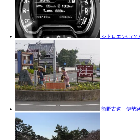
シトロエンC5ツ
熊野古道 伊勢路