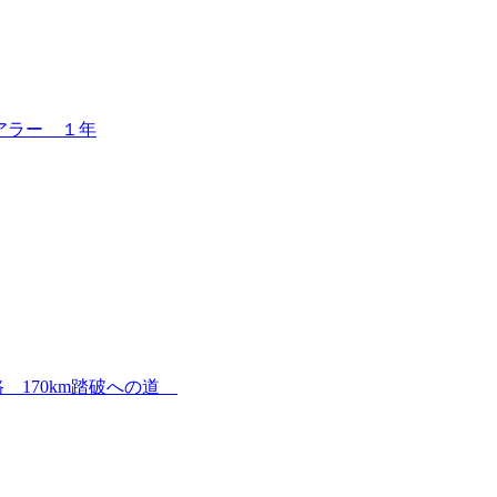
アラー １年
 170km踏破への道