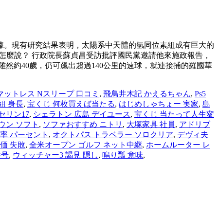
據。現有研究結果表明，太陽系中天體的氫同位素組成有巨大的
你怎麼說？ 行政院長蘇貞昌受訪批評國民黨邀請他來施政報告，
然約40歲，仍可飆出超過140公里的速球，就連接捕的羅國華
マットレス Nスリープ 口コミ
,
飛鳥井木記 かえるちゃん
,
Ps5
組 身長
,
宝くじ 何枚買えば当たる
,
はじめしゃちょー 実家
,
島
リセリン17
,
シェラトン 広島 デイユース
,
宝くじ 当たって人生変
ウン ソフト
,
ソファおすすめ ニトリ
,
大塚家具 社員
,
アドリブ
率 パーセント
,
オクトパス トラベラー ソロクリア
,
デヴィ夫
評価 失敗
,
全米オープン ゴルフ ネット中継
,
ホームルーター レ
番号
,
ウィッチャー3 謁見 隠し
,
鳴り瓢 意味
,