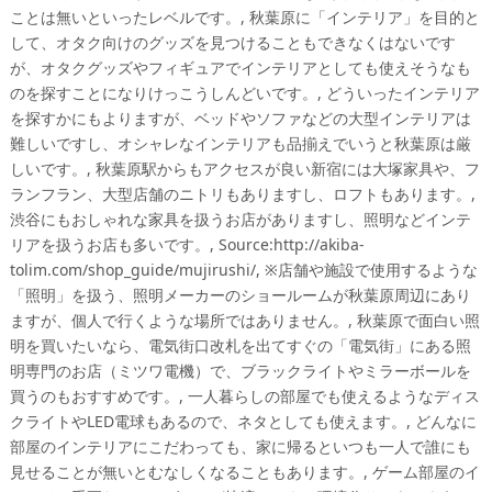
ことは無いといったレベルです。, 秋葉原に「インテリア」を目的と
して、オタク向けのグッズを見つけることもできなくはないです
が、オタクグッズやフィギュアでインテリアとしても使えそうなも
のを探すことになりけっこうしんどいです。, どういったインテリア
を探すかにもよりますが、ベッドやソファなどの大型インテリアは
難しいですし、オシャレなインテリアも品揃えでいうと秋葉原は厳
しいです。, 秋葉原駅からもアクセスが良い新宿には大塚家具や、フ
ランフラン、大型店舗のニトリもありますし、ロフトもあります。,
渋谷にもおしゃれな家具を扱うお店がありますし、照明などインテ
リアを扱うお店も多いです。, Source:http://akiba-
tolim.com/shop_guide/mujirushi/, ※店舗や施設で使用するような
「照明」を扱う、照明メーカーのショールームが秋葉原周辺にあり
ますが、個人で行くような場所ではありません。, 秋葉原で面白い照
明を買いたいなら、電気街口改札を出てすぐの「電気街」にある照
明専門のお店（ミツワ電機）で、ブラックライトやミラーボールを
買うのもおすすめです。, 一人暮らしの部屋でも使えるようなディス
クライトやLED電球もあるので、ネタとしても使えます。, どんなに
部屋のインテリアにこだわっても、家に帰るといつも一人で誰にも
見せることが無いとむなしくなることもあります。, ゲーム部屋のイ