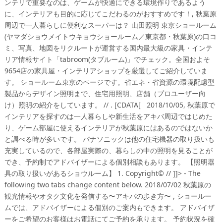
ンテリで重要なのは、ゲームが快適にできる環境作りであるよう
に、インテリアも目的に応じてこだわるのがおすすめです！, 秋葉原
周辺で一人暮らしに便利なスーパーは？ 山田照明 東京ショールーム
(ヤマダショウメイトウキョウショールーム／東京都・秋葉原)の口コ
ミ、写真、地図をリクルートが運営する国内最大級の家具・インテ
リア情報サイト「tabroom(タブルーム)」でチェック。全国およそ
9654店の家具屋・インテリアショップを厳選してご紹介していま
す。 ショールーム東京のページです。省エネ・省資源の環境配慮型
製品からデザイン照明まで、住宅用照明、店舗（プロユーザー向
け）照明の紹介をしています。 //
. [CDATA[ 2018/10/05, 秋葉原で
インテリアを探すのは一人暮らしや新生活をアキバ周辺ではじめた
り、ゲーム部屋に使えるインテリアが秋葉原にはあるのではないか
と調べる時が多いです。 パナソニックは他の住宅機器の取り扱いも
充実しているので、各部屋実際の、暮らしの中の照明を見ることが
でき、予約制でアドバイザーによる個別相談もあります。 【照明器
具の取り扱いがあるショウルーム】 1. Copyright© // ]]> - The
following two tabs change content below. 2018/07/02 秋葉原の
観光情報やオタク文化を発信する〜アキバの歩き方〜 , ショールー
ムでは、アドバイザーによる個別のご案内もできます。 アドバイザ
ーをご希望のお客様はお電話にてご予約を承ります。 予約状況を確