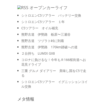
オープンカーライフ
シトロエンC5ツアラー バッテリー交換
シトロエンC5ツアラー １年
C5ツアラー オイル補充
熊野古道 伊勢路 栃原〜三瀬谷
熊野古道 ツヅラト峠に到着
熊野古道 伊勢路 170km踏破への道
２台持ち LUMIX GX8
コロナに負けるな！今年もＲ166桜街道へお
花見ドライブ
三重 グルメ ダイアリー 美味し国をC5で走
る
シトロエンC5ツアラー イグニッションコイ
ル交換
メタ情報