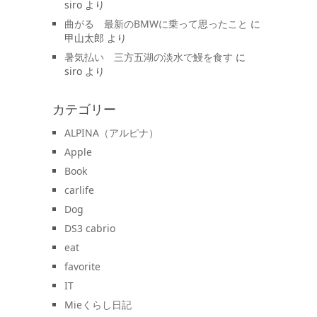
siro
より
曲がる 最新のBMWに乗って思ったこと
に
甲山太郎
より
暑気払い 三方五湖の淡水で鰻を食す
に
siro
より
カテゴリー
ALPINA（アルピナ）
Apple
Book
carlife
Dog
DS3 cabrio
eat
favorite
IT
Mieくらし日記