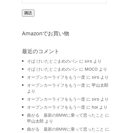
ー
ル
ア
購読
ド
レ
ス
Amazonでお買い物
最近のコメント
そば けいたとごまめのパン
に
siro
より
そば けいたとごまめのパン
に
MOCO
より
オープンカーライフをもう一度
に
siro
より
オープンカーライフをもう一度
に
甲山太郎
より
オープンカーライフをもう一度
に
siro
より
オープンカーライフをもう一度
に
hoi
より
曲がる 最新のBMWに乗って思ったこと
に
甲山太郎
より
曲がる 最新のBMWに乗って思ったこと
に