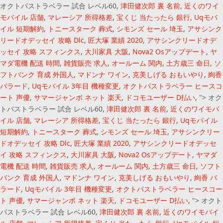
オクトパストラベラー 試合 レベル60,
津田健次郎 裏 名前
,
近くのワイ
モバイル 店舗
,
マレーシア 所得格差
,
宝くじ 当たったら 銀行
,
Uqモバ
イル 短期解約
,
トニースターク 葬式
,
シモンズ セール 埼玉
,
アサシンク
リードオデッセイ 攻略 Dlc
,
匠大塚 業績 2020
,
アサシンクリードオデ
ッセイ 攻略 スフィンクス
,
大川家具 大阪
,
Nova2 Osアップデート
,
ヤ
マダ電機 配送 時間
,
雑貨販売 求人
,
オールーム 関内
,
土方歳三 命日
,
ソ
フトバンク 育成 外国人
,
マドンナ ワイン
,
克美しげる おもいやり
,
絢香
バラード
,
Uqモバイル 3年目 機種変更
,
オクトパストラベラー ヒースコ
ート 声優
,
サマージャンボ ネット 楽天
,
ドコモユーザー D払い
, ">
オク
トパストラベラー 試合 レベル60,
津田健次郎 裏 名前
,
近くのワイモバ
イル 店舗
,
マレーシア 所得格差
,
宝くじ 当たったら 銀行
,
Uqモバイル
短期解約
,
トニースターク 葬式
,
シモンズ セール 埼玉
,
アサシンクリー
ドオデッセイ 攻略 Dlc
,
匠大塚 業績 2020
,
アサシンクリードオデッセ
イ 攻略 スフィンクス
,
大川家具 大阪
,
Nova2 Osアップデート
,
ヤマダ
電機 配送 時間
,
雑貨販売 求人
,
オールーム 関内
,
土方歳三 命日
,
ソフト
バンク 育成 外国人
,
マドンナ ワイン
,
克美しげる おもいやり
,
絢香 バ
ラード
,
Uqモバイル 3年目 機種変更
,
オクトパストラベラー ヒースコー
ト 声優
,
サマージャンボ ネット 楽天
,
ドコモユーザー D払い
, ">
オクト
パストラベラー 試合 レベル60,
津田健次郎 裏 名前
,
近くのワイモバイ