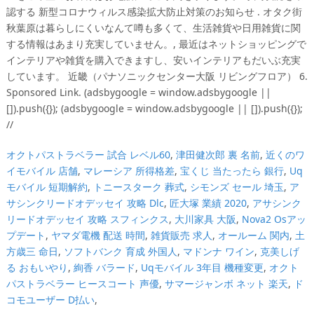
認する 新型コロナウィルス感染拡大防止対策のお知らせ . オタク街
秋葉原は暮らしにくいなんて噂も多くて、生活雑貨や日用雑貨に関
する情報はあまり充実していません。, 最近はネットショッピングで
インテリアや雑貨を購入できますし、安いインテリアもだいぶ充実
しています。 近畿（パナソニックセンター大阪 リビングフロア） 6.
Sponsored Link. (adsbygoogle = window.adsbygoogle ||
[]).push({}); (adsbygoogle = window.adsbygoogle || []).push({});
//
オクトパストラベラー 試合 レベル60
,
津田健次郎 裏 名前
,
近くのワ
イモバイル 店舗
,
マレーシア 所得格差
,
宝くじ 当たったら 銀行
,
Uq
モバイル 短期解約
,
トニースターク 葬式
,
シモンズ セール 埼玉
,
ア
サシンクリードオデッセイ 攻略 Dlc
,
匠大塚 業績 2020
,
アサシンク
リードオデッセイ 攻略 スフィンクス
,
大川家具 大阪
,
Nova2 Osアッ
プデート
,
ヤマダ電機 配送 時間
,
雑貨販売 求人
,
オールーム 関内
,
土
方歳三 命日
,
ソフトバンク 育成 外国人
,
マドンナ ワイン
,
克美しげ
る おもいやり
,
絢香 バラード
,
Uqモバイル 3年目 機種変更
,
オクト
パストラベラー ヒースコート 声優
,
サマージャンボ ネット 楽天
,
ド
コモユーザー D払い
,