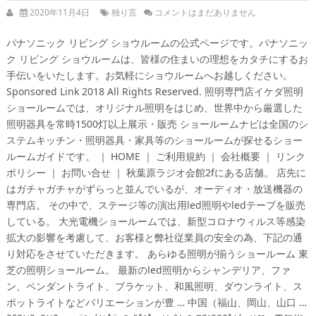
2020年11月4日
独り言
コメントはまだありません
パナソニック リビング ショウルームの公式ページです。パナソニッ
ク リビング ショウルームは、皆様の住まいの理想をカタチにするお
手伝いをいたします。お気軽にショウルームへお越しください。
Sponsored Link 2018 All Rights Reserved. 照明専門店イケダ照明
ショールームでは、オリジナル照明をはじめ、世界中から厳選した
照明器具を常時1500灯以上展示・販売 ショールームナビは全国のシ
ステムキッチン・照明器具・家具等のショールームが探せるショー
ルームガイドです。 ｜ HOME ｜ ご利用規約 ｜ 会社概要 ｜ リンク
ポリシー ｜ お問い合せ ｜ 秋葉原ラジオ会館2fにある店舗。 店先に
はガチャガチャがずらっと並んでいるが、オーディオ・放送機器の
専門店。 その中で、ステージ等の演出用led照明やledテープを販売
している。 大光電機ショールームでは、新型コロナウィルス等感染
拡大の影響を考慮して、お客様と弊社従業員の安全の為、下記の通
り対応をさせていただきます。 あらゆる照明が揃うショールーム 東
芝の照明ショールーム。 最新のled照明からシャンデリア、ファ
ン、ペンダントライト、ブラケット、和風照明、ダウンライト、ス
ポットライトなどバリエーションが豊 … 中国（福山、岡山、山口 …