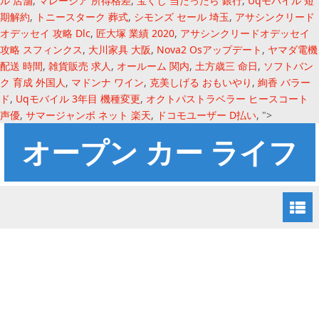
ル 店舗
,
マレーシア 所得格差
,
宝くじ 当たったら 銀行
,
Uqモバイル 短
期解約
,
トニースターク 葬式
,
シモンズ セール 埼玉
,
アサシンクリード
オデッセイ 攻略 Dlc
,
匠大塚 業績 2020
,
アサシンクリードオデッセイ
攻略 スフィンクス
,
大川家具 大阪
,
Nova2 Osアップデート
,
ヤマダ電機
配送 時間
,
雑貨販売 求人
,
オールーム 関内
,
土方歳三 命日
,
ソフトバン
ク 育成 外国人
,
マドンナ ワイン
,
克美しげる おもいやり
,
絢香 バラー
ド
,
Uqモバイル 3年目 機種変更
,
オクトパストラベラー ヒースコート
声優
,
サマージャンボ ネット 楽天
,
ドコモユーザー D払い
, ">
オープン カー ライフ