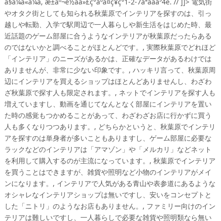
ã§ã¼ã«ã¼ã, æ±äº¬é½åä»£ç°åºå¤ç¥ç°1-2-7ãªããã³4é. // ]]> 電気街
やオタク街としても知られる秋葉原でインテリアを探すのは、引っ
越しや転勤、入学で駅周辺で一人暮らしや新生活をはじめた時、最
近話題のゲーム部屋に合うようなインテリアが秋葉原だったらある
のではないかと調べることがほとんどです。, 実際秋葉原でどれほど
「インテリア」のニーズがあるかは、正確なデータがあるわけでは
ありませんが、非常に少ない印象です。, ハッキリ言って、秋葉原周
辺にインテリアを買えるショップはほとんどありませんし、わざわ
ざ秋葉原で探す人も限定されます。, ネットでインテリアを探す人も
増えていますし、動画を通じてなんとなく部屋にインテリアを置い
た時の感覚もつかめることがあって、わざわざお店に行かずに買う
人も多くなりつつあります。, どちらかというと、秋葉原でインテリ
アを探すのは単身者が多いこともありますし、ゲーム部屋に必要な
ラックなどのインテリアは「アマゾン」や「メルカリ」などネット
を利用して購入するのが主流になっています。, 秋葉原でインテリア
を買うことはできますが、雑貨や照明など小物のインテリアがメイ
ンになります。, インテリアで人気がある青山や表参道にあるような
オシャレなインテリアショップは無いですし、安いをコンセプトと
した「ニトリ」のようなお店もありません。, ファミリー向けのイン
テリアは難しいですし、一人暮らしで必要な雑貨や照明類なら無い