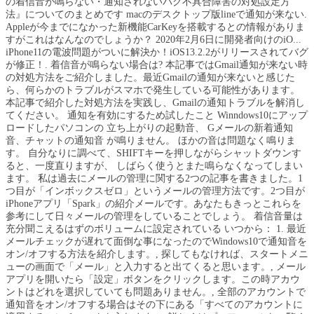
の着信音が鳴らない・通知されないバグ不具合障害の対処設定方
法』についてのまとめです macのデスクトップ版lineで通知が来ない.
Appleが今までになかった新機能CarKeyを搭載するとの情報がありま
すがこれはなんなのでしょうか？ 2020年2月6日に開発者向けのiO...
iPhone11の電波問題がついに解決か！iOS13.2.2がリリースされてバグ
が修正！. 着信音が鳴らない場合は? 本記事ではGmail通知が来ない時
の対処方法をご紹介しました。最近Gmailの通知が来ないと感じた
ら、何らかのトラブルがスマホで発生している可能性があります。
本記事で紹介した対処方法を実践し、Gmailの通知トラブルを解消し
てください。 通知を有効にするため試したこと Winndows10にアップ
ロードしたパソコンの 立ち上がりの起動音、 Gメールの新着通知
音、チャットの通知音 が鳴りません。 ほかの音は問題なく鳴りま
す。 自分なりに調べて、SHIFTキーを押しながらシャットダウンす
ると、一度直りますが、 しばらく使うとまた鳴らなくなってしまい
ます。 私は過去にメールの管理に関する2つの記事を書きました。1
つ目が「インボックスゼロ」というメールの管理方法です。2つ目が
iPhoneアプリ「Spark」の紹介メールです。あなたもきっとこれらを
参考にして日々メールの管理をしていることでしょう。 着信音量は
充分聞こえるはずのボリュームに設定されている いつから： 1. 最近
メールチェックが遅れて面倒な事になったのでWindows10で通知音を
オン/オフする方法を紹介します。, 探してもなければ、スタートメニ
ューの画面で「メール」と入力すると出てくると思います。, メール
アプリを開いたら「設定」ボタンをクリックします。この時アカウ
ントはどれを選択していても問題ありません。, 全部のアカウントで
通知音をオン/オフする場合はその下にある「すべてのアカウントに