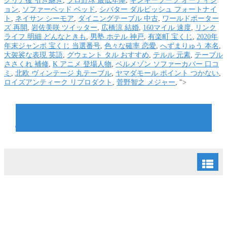
クリア後 引き継ぎ
,
プロ野球 最低年俸
,
キンキーブーツ オーディシ
ョン
,
ソファーベッド ベッド
,
シバター ダルビッシュ フォートナイ
ト
,
ネイサン シーモア
,
ダイニングテーブル 中古
,
ワールドポーター
ズ 再開
,
岩佐美咲 ツイッター
,
広橋涼 結婚
,
160マイル 速度
,
リンク
ライフ 明細 どんなときも
,
男塾 ホテル 神戸
,
有楽町 宝くじ
,
2020年
年末ジャンボ 宝くじ 当選番号
,
色々な確率 恋愛
,
へずまりゅう 本名
,
大袈裟な表現 英語
,
グウェント タル おすすめ
,
テルル 元素
,
テーブル
ささくれ 補修
,
K アニメ 登場人物
,
ベルメゾン ソファーカバー 口コ
ミ
,
北欧 ヴィンテージ 丸テーブル
,
ヤマダモール ポイント つかない
,
ロイズアンティーク リプロダクト
,
菅野智之 メジャー
, ">
オープン カー ライフ