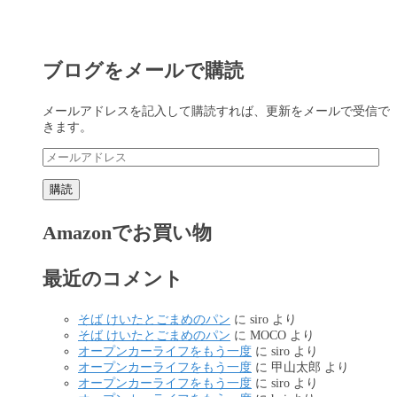
ブログをメールで購読
メールアドレスを記入して購読すれば、更新をメールで受信で
きます。
メ
ー
ル
購読
ア
ド
Amazonでお買い物
レ
ス
最近のコメント
そば けいたとごまめのパン
に
siro
より
そば けいたとごまめのパン
に
MOCO
より
オープンカーライフをもう一度
に
siro
より
オープンカーライフをもう一度
に
甲山太郎
より
オープンカーライフをもう一度
に
siro
より