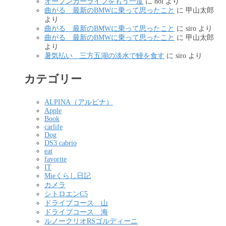
オープンカーライフをもう一度
に
hoi
より
曲がる 最新のBMWに乗って思ったこと
に
甲山太郎
より
曲がる 最新のBMWに乗って思ったこと
に
siro
より
曲がる 最新のBMWに乗って思ったこと
に
甲山太郎
より
暑気払い 三方五湖の淡水で鰻を食す
に
siro
より
カテゴリー
ALPINA（アルピナ）
Apple
Book
carlife
Dog
DS3 cabrio
eat
favorite
IT
Mieくらし日記
カメラ
シトロエンC5
ドライブコース 山
ドライブコース 海
ルノークリオRSゴルディーニ