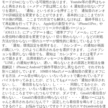
モードがonになっている可能性があります。 Youtube等の音声はちゃ
んと再生される（＝メディア音は聞こえる） 4. 通知音が出ないアプ
リを選択し、 「通知」というボタンを押すことで、 通知音のオンオ
フや詳細設定を変更することができます。 基本的にはここまでがス
マホ側の問題。 ここまでの方法でも解決しなければ、 最終手段とし
て再起動を行って下さい。 Apple社の新型モデル「iPhone11Pro」や
「iPhone11Promax」向けにリリース中の最新バージョン
「iOS13.1.3」にアップデート後に「標準アプリ『メール』にてメー
ル受信時の着信音を変更できない！切り替わらない！」などの対処
方法が分からない一部のユーザーが慢性的に発生しているようで
す。 「通知」環境設定を使用すると、「カレンダー」の通知が画面
の隅にいつ、どのように表示されるかを選択できます。 このオプシ
ョンを選択しない場合でも、通知は「カレンダー」または電子メー
ルで届きます。 出席依頼のメッセージを通知センターに表示
『LINE』の通知が来ない、遅い、鳴らないときの原因と対処法を徹
底解説！ iPhoneとAndroidで操作手順が少し異なるので、それぞれを
別々に紹介しています。 10MB 0 Macのメール通知音の変更とオフに
する方法. メール音が鳴らない. いろいろネットで書かれているアド
バイスをやってみましたが、どうしてもgメールの「通知が表示され
ない」し、「着信音もならない」し・・・・ 同期してるかとか、 の
チェックはとか、いろいろ書かれているし、自分ではこれで正しい
というところまでやったつもりですが、ダメです。 Gmailの着信音が
鳴らない…・Gmailの着信音が鳴らないけど・・・・通知バーにはち
ゃんと表示されるのになんで？・設定したら着信音を鳴らすことは
できるの？と、お悩みではないですか？ドコモのスマホ(android)を使