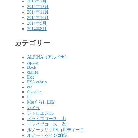
2015年1月
2014年12月
2014年11月
2014年10月
2014年9月
2014年8月
カテゴリー
ALPINA（アルピナ）
Apple
Book
carlife
Dog
DS3 cabrio
eat
favorite
IT
Mieくらし日記
カメラ
シトロエンC5
ドライブコース 山
ドライブコース 海
ルノークリオRSゴルディーニ
ルノートゥインゴRS