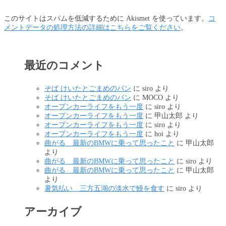
このサイトはスパムを低減するために Akismet を使っています。
コ
メントデータの処理方法の詳細はこちらをご覧ください
。
最近のコメント
そば けいたとごまめのパン
に
siro
より
そば けいたとごまめのパン
に
MOCO
より
オープンカーライフをもう一度
に
siro
より
オープンカーライフをもう一度
に
甲山太郎
より
オープンカーライフをもう一度
に
siro
より
オープンカーライフをもう一度
に
hoi
より
曲がる 最新のBMWに乗って思ったこと
に
甲山太郎
より
曲がる 最新のBMWに乗って思ったこと
に
siro
より
曲がる 最新のBMWに乗って思ったこと
に
甲山太郎
より
暑気払い 三方五湖の淡水で鰻を食す
に
siro
より
アーカイブ