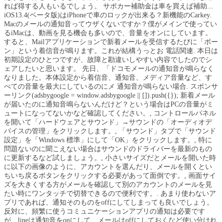
れば得する人もいるでしょう。 サポカー補助金は車を買えば補助...
iOS13.4(ベータ版)はiPhoneで車のロックが出来る？新機能のCarkey.
Macのメールの通知音ってウザくないですか？僕がメインで使ってい
るiMacは、動画を見る機会も多いので、音量をオンにしています。
すると、Mailアプリケーションで新着メールを受信するたびに「ポー
ン」という着信音が鳴ります。これが結構うっとお 電話関連. 本日は
初期設定のひとつですが、故障と勘違いしやすい内容でしたのでシ
ェアしたいと思います。 先日、「ドコモメールの通知音が鳴らなく
なりました。本体設定から着信音、通知音、メディア音量など、す
べての音量を最大にしているのにメ 通知音が鳴らない場合. スポンサ
ーリンク(adsbygoogle = window.adsbygoogle || []).push({}); 新着メール
が届いたのに通知音鳴らないんだけど？という場合はPCの音量がミ
ュートになってないかなど確認してください。, コントロールパネル
を開いて「ハードウェアとサウンド」→サウンドの「オーディオデ
バイスの管理」をクリックします。, 「サウンド」タブで「サウンド
設定」を「Windows 標準」にして「OK」をクリックします。, 特に
問題ないのに聞こえない場合はサウンドのドライバーを最新のもの
に更新するなど試しましょう。, 小さいサイズだとメールを開いた時
に以下の画像のように、アカウントを選んだり、メールを開くとい
ちいち戻るボタンをクリックする必要があって面倒です。, 画面サイ
ズを大きくする方がメールを確認して別のアカウントのメールを見
たい時にワンタッチで切替できるので便利です。. あまり使わないア
プリであれば、通知そのものをoffにしてしまっても良いでしょう。
反対に、頻繁に使うコミュニケーションアプリの通知は必要です
が、lineは通知音をonにして、メールはoffにしておくなど使い分けれ