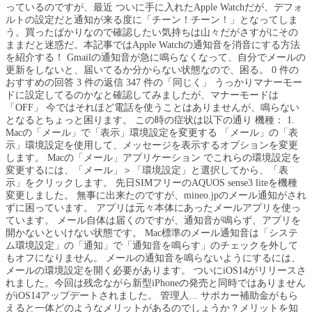
っているのですが、最近 ついに手に入れたApple Watchだが、デフォ
ルトの設定だと通知が来る度に「チーン！チーン！」となってしま
う。買ったばかりなので確認したい気持ちは山々だがさすがにその
ままだと迷惑だ。本記事ではApple Watchの通知音を消音にする方法
を紹介する！ Gmailの通知音が急に鳴らなくなって、自分でメールの
更新をしないと、届いてるか分からない状態なので、困る。 0 件の
おすすめの回答 3 件の返信 347 件の「同じく」 うっかりマナーモー
ドに設定してるのかなと確認してみましたが、マナーモードは
「OFF」 今ではそれほど電話を使うことはありませんが、鳴らない
となるとちょっと困ります。 この時の症状は以下の通り 機種： 1.
Macの「メール」で「表示」環境設定を変更する 「メール」の「表
示」環境設定を使用して、メッセージを表示するオプションを変更
します。 Macの「メール」アプリケーション でこれらの環境設定を
変更するには、「メール」＞「環境設定」と選択してから、「表
示」をクリックします。 先日SIMフリーのAQUOS sense3 liteを機種
変更しました。 無事に出来たのですが、mineo.jpのメール通知がされ
ずに困っています。 アプリは元々本体にあったメールアプリを使っ
ています。 メール自体は届くのですが、通知音が鳴らず、アプリを
開かないといけない状態です。 Mac標準のメール通知音は「システ
ム環境設定」の「通知」で「通知音を鳴らす」のチェックを外して
もオフになりません。 メールの通知音を鳴らないようにするには、
メールの環境設定を開く必要があります。 ついにiOS14がリリースさ
れました。今回は残念ながら新型iPhoneの発売と同時ではありません
がiOS14アップデートされました。 管理人... サポカー補助金がもら
えると一体どのようなメリットがあるのでしょうか？メリットを知