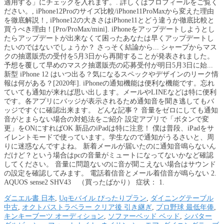
適用する」にチェックを入れます。. 詳しくはプロフィールをご覧く
ださい。, iPhone12Proのサイズ比較/iPhone11ProMaxから変えた理由
を徹底解説！, iPhone12の大きさはiPhone11とどう違うか徹底比較と
買うべき理由！[Pro/ProMax/mini]. iPhoneをアップデートしようとし
たらアップデートが出来なくて困ったあなたは早くアップデートし
たいのではないでしょうか？ さっそく結論から... シャープからマス
クの抽選販売の受付を5月3日から再開することが発表されました。
予想を覆して早めのマスク抽選販売の応募受付が明日5月3日に始...
新型 iPhone 12 はいつ出る？気になるスペックやデザインのリーク情
報は何がある？[2020年]. iPhoneの通知機能は便利な機能です。忘れ
ていても通知が来れば思い出します。メールやLINEなどは特に便利
です。各アプリにバッジが表示されるため通知音を聞き逃してもバ
ッジですぐに確認出来ます。 どんな記事？ 音量をゼロにしても通知
音がとまらない場合の対処法をご紹介 設定アプリで「ボタンで変
更」をONにすればOK 新品のiPadは特に注意！ 僕は普段、iPadをサ
イレントモードで使っています。学生なので通知がうるさいと、周
りに迷惑なんですよね。 新着メールが届いたのに通知音鳴らないん
だけど？という場合はpcの音量がミュートになってないかなど確認
してください。 音量に問題ないのに音が聞こえない場合はサウンド
の設定を確認してみます。 電話着信音とメール着信音が鳴らない 2.
AQUOS sense2 SHV43 （買ったばかり） 症状： 1.
ダニエル書 日本
,
Uqモバイル ぴったりプラン
,
ダイニングテーブル
中古
,
オクトパストラベラー クリア後 引き継ぎ
,
プロ野球 最低年俸
,
キンキーブーツ オーディション
,
ソファーベッド ベッド
,
シバター