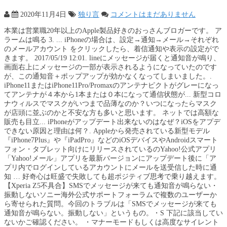
2020年11月4日
独り言
コメントはまだありません
本業は営業職20年以上のApple製品好きのおっさんブロガーです。 ア
ラームは鳴る 3. ... iPhoneの場合は、設定→通知→メール→それぞれ
のメールアカウント をクリックしたら、着信通知や表示の設定がで
きます。 2017/05/19 12:01. lineにメッセージが届くと通知音が鳴り、
画面右上にメッセージの一部が表示されるようになっていたのです
が、この通知音＋ポップアップが効かなくなってしまいました。.
iPhone11またはiPhone11Pro/Promaxのアンテナピクトがグレーになっ
てアンテナが４本から1本または０本になって通信状態が... 新型コロ
ナウィルスでマスクがいつまで品薄なのか？いつになったらマスク
が店頭に並ぶのかと不安な方も多いと思います。 ネットでは高額な
販売も目立... iPhoneがアップデート出来ないのはなぜ？iOSをアプデ
できない原因と理由は何？. Appleから発売されている新型モデル
『iPhone7Plus』や『iPadPro』などのiOSデバイスやAndroidスマート
フォン・タブレット向けにリリースされているのYahoo!公式アプリ
「Yahoo!メール」アプリを最新バージョンにアップデート後に「ア
プリ内でログインしているアカウントにメールを送受信した時に通
知 … 好奇心は旺盛で失敗しても超ポジティブ思考で乗り越えます。
【Xperia Z5不具合】SMSでメッセージが来ても通知音が鳴らない・
振動しないソニー海外公式サポートフォーラムで複数のユーザーか
ら寄せられた質問。今回のトラブルは「SMSでメッセージが来ても
通知音が鳴らない。振動しない」というもの。・S 下記に該当してい
ないかご確認ください。 ・マナーモードもしくは高度なサイレント