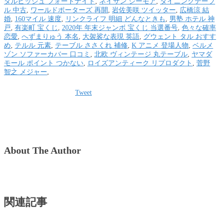
ダルビッシュ フォートナイト
,
ネイサン シーモア
,
ダイニングテーブ
ル 中古
,
ワールドポーターズ 再開
,
岩佐美咲 ツイッター
,
広橋涼 結
婚
,
160マイル 速度
,
リンクライフ 明細 どんなときも
,
男塾 ホテル 神
戸
,
有楽町 宝くじ
,
2020年 年末ジャンボ 宝くじ 当選番号
,
色々な確率
恋愛
,
へずまりゅう 本名
,
大袈裟な表現 英語
,
グウェント タル おすす
め
,
テルル 元素
,
テーブル ささくれ 補修
,
K アニメ 登場人物
,
ベルメ
ゾン ソファーカバー 口コミ
,
北欧 ヴィンテージ 丸テーブル
,
ヤマダ
モール ポイント つかない
,
ロイズアンティーク リプロダクト
,
菅野
智之 メジャー
,
Tweet
About The Author
関連記事