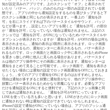
知が設定済みのアプリです。上のスクショで「オフ」と表示されて
いたり「バナー、バッジ」のみのものは一部のみ設定されている状
態です。, アプリの中から通知設定をするものを選びタップすると下
のスクショ画像と同じものが表示されます。一番上の「通知を許
可」を右にスライドすれば下のバナースタイルやサウンド、バッジ
などが選べます。, 設定したいアプリを開くと「通知を許可」の部分
が「通知を許可」になっていない場合は通知されません。上記のス
クショでは「通知を許可」がONになっているためバナースタイルや
オプションが表示されていますが「通知を許可」がOFFの場合は何も
表示されません。, 通知の表示は3箇所に表示されます。ロック画面
に表示されるもの、通知センターに表示されるもの、バナー表示さ
れるものです。ロック画面だと画面ロック中に表示されるためiPhone
を置きっ放しの時に他人に見られる場合があります。バナースタイ
ルは他のアプリ操作中にその画面に表示されます。通知センターは
通知をまとめて見ることが可能です。, ロック画面で、通知を表示さ
せたくない場合には通知の設定でロック画面通知をOFFにしておきま
しょう。, 全てのアプリで通知をONにするのはおすすめしません。
理由は通知が多すぎると頻繁に通知音がなり、他のアプリ操作中に
頻繁にバナー表示されるためかなり邪魔になります。必要なアプリ
だけを通知設定をONにすると便利です。, 下記のスクショ画像と同
じであれば通知されません。「通知を許可がOFFにっています」,
LINEを使っている方も多いと思います。LINEがきたのにロック画面
に通知されない時は通知の設定ができていないかもしれません。,
iPhoneの設定で通知がONにっていない場合は、アプリのプッシュ通