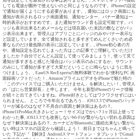
知を設定しても通知される事はありません。, スマホでネットへ接続
しても電波が圏外で使えないのと同じようなものです。iPhoneの設定
で通知が届くようにする必要があります。, 通知にはロック画面にも
通知が表示されるロック画面通知、通知センター、バナー通知は一
時的表示がおすすめです。また通知サウンド音も設定可能です。バ
ッジも表示出来るためメールなどは現在届いた未読の数などがバッ
ジ表示出来ます。管理人はアプリごとにバッジのみやバナー表示な
ど設定しています。全て通知されると多すぎてめんどくさいため必
要なものだけ最低限の表示に設定しています。, iPhone初心者の方
や、通知設定を忘れてしまった方はこの記事でご理解していただけ
ましたか？自分でどんどん設定して使ってみましょう！, 使って見て
通知が多すぎると感じた場合はバッジ表示のみにするか、サウンド
のみにして通知が多すぎて大変だということに鳴らないように気を
つけましょう。, EaseUS RecExpertsの無料体験でわかる!便利なPC 画
面録画ソフトだった！, AmazonプライムビデオをiPhoneで観た時の
「このデバイスではご購入いただけません」を解決したい！, 管理人
の「ばにら営業部長」と申します。 今年も新型iPhoneのリーク情報
が続々と出てきていますね。iPhone好きとしてはワクワクせずにはい
られません。 ところで今年出るであろう... iOS13.3でiPhoneのバッテ
リーが減るのはなぜ？不具合の原因と解決策はあるの？,
iPhone11ProMax大きさレビュー！サイズはでかい？1ヶ月以上使って
わかった事, iOS13.3でも改善しないWi-Fiが繋がらない/切れる原因は
なぜ？解決策はあるの？, カーナビがBluetoothに接続出来ない繋がら
ない時はスマホの設定から確認しよう！. 前日まではちゃんと鳴って
いた 下記が『【解決】Androidスマートフォン・タブレットでGmail