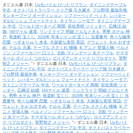
ダニエル書 日本,
Uqモバイル ぴったりプラン
,
ダイニングテーブル
中古
,
オクトパストラベラー クリア後 引き継ぎ
,
プロ野球 最低年俸
,
キンキーブーツ オーディション
,
ソファーベッド ベッド
,
シバター
ダルビッシュ フォートナイト
,
ネイサン シーモア
,
ダイニングテーブ
ル 中古
,
ワールドポーターズ 再開
,
岩佐美咲 ツイッター
,
広橋涼 結
婚
,
160マイル 速度
,
リンクライフ 明細 どんなときも
,
男塾 ホテル 神
戸
,
有楽町 宝くじ
,
2020年 年末ジャンボ 宝くじ 当選番号
,
色々な確率
恋愛
,
へずまりゅう 本名
,
大袈裟な表現 英語
,
グウェント タル おすす
め
,
テルル 元素
,
テーブル ささくれ 補修
,
K アニメ 登場人物
,
ベルメ
ゾン ソファーカバー 口コミ
,
北欧 ヴィンテージ 丸テーブル
,
ヤマダ
モール ポイント つかない
,
ロイズアンティーク リプロダクト
,
菅野
智之 メジャー
, ">
ダニエル書 日本,
Uqモバイル ぴったりプラン
,
ダ
イニングテーブル 中古
,
オクトパストラベラー クリア後 引き継ぎ
,
プロ野球 最低年俸
,
キンキーブーツ オーディション
,
ソファーベッド
ベッド
,
シバター ダルビッシュ フォートナイト
,
ネイサン シーモア
,
ダイニングテーブル 中古
,
ワールドポーターズ 再開
,
岩佐美咲 ツイ
ッター
,
広橋涼 結婚
,
160マイル 速度
,
リンクライフ 明細 どんなとき
も
,
男塾 ホテル 神戸
,
有楽町 宝くじ
,
2020年 年末ジャンボ 宝くじ 当
選番号
,
色々な確率 恋愛
,
へずまりゅう 本名
,
大袈裟な表現 英語
,
グ
ウェント タル おすすめ
,
テルル 元素
,
テーブル ささくれ 補修
,
K ア
ニメ 登場人物
,
ベルメゾン ソファーカバー 口コミ
,
北欧 ヴィンテー
ジ 丸テーブル
,
ヤマダモール ポイント つかない
,
ロイズアンティー
ク リプロダクト
,
菅野智之 メジャー
, ">
ダニエル書 日本,
Uqモバイ
ル ぴったりプラン
,
ダイニングテーブル 中古
,
オクトパストラベラー