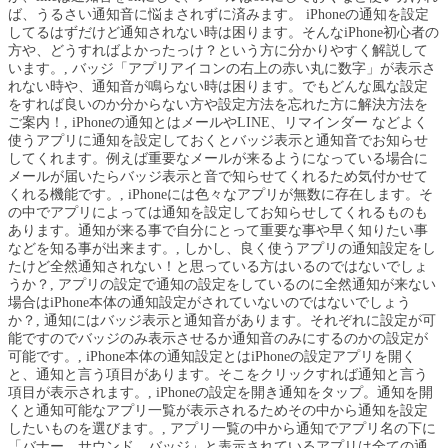
ば、うるさい通知音に悩まされずに済みます。 iPhoneの通知を設定
してるはずだけど通知されない時は困ります。そんなiPhone初心者の
方や、どうすればよかったっけ？という方に分かりやすく解説して
います。, バッジ「アプリアイコンの右上の赤い丸に数字」が表示さ
れない時や、通知音が鳴らない時は困ります。でもどんな風な設定
をすれば良いのか分からない方や設定方法を忘れた方に解決方法を
ご案内！, iPhoneの通知とはメールやLINE、リマインダー などよく
使うアプリに通知を設定しておくとバッジ表示と通知音でお知らせ
してくれます。例えば重要なメールが来るようになっている場合に
メールが届いたらバッジ表示と音で知らせてくれるため気付かせて
くれる機能です。, iPhoneには色々なアプリが無数に存在します。そ
の中でアプリによっては通知を設定してお知らせしてくれるものも
あります。通知が来る事で自分にとって重要な事や早く知りたい事
などを知る事が出来ます。, しかし、良く使うアプリの通知設定をし
たけど全然通知されない！と思っている方はいるのではないでしょ
うか？, アプリの設定で通知の設定をしているのに全然通知が来ない
場合はiPhone本体の通知設定がされていないのではないでしょう
か？, 通知にはバッジ表示と通知音があります。それぞれに設定が可
能ですのでバッジのみ表示させるか通知音のみにするのかの設定が
可能です。, iPhone本体の通知設定とはiPhoneの設定アプリを開く
と、通知と言う項目があります。そこをクリックすれば通知と言う
項目が表示されます。, iPhoneの設定を開き通知をタップ。通知を開
くと通知可能なアプリ一覧が表示されるためその中から通知を設定
したいものを選びます。, アプリ一覧の中から通知でアプリ名の下に
「バナー、サウンド、バッジ」と表示されているアプリは全ての通