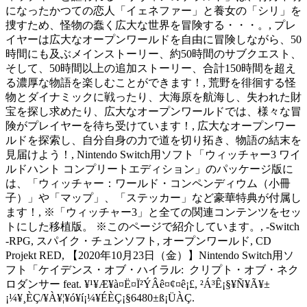
になったかつての恋人「イェネファー」と養女の「シリ」を
捜すため、怪物の蠢く広大な世界を冒険する・・・。, プレ
イヤーは広大なオープンワールドを自由に冒険しながら、50
時間にも及ぶメインストーリー、約50時間のサブクエスト、
そして、50時間以上の追加ストーリー、合計150時間を超え
る濃厚な物語を楽しむことができます！, 荒野を徘徊する怪
物とダイナミックに戦ったり、大海原を航海し、失われた財
宝を探し求めたり、広大なオープンワールドでは、様々な冒
険がプレイヤーを待ち受けています！, 広大なオープンワー
ルドを探索し、自分自身の力で道を切り拓き、物語の結末を
見届けよう！, Nintendo Switch用ソフト「ウィッチャー3 ワイ
ルドハント コンプリートエディション」のパッケージ版に
は、「ウィッチャー：ワールド・コンペンディウム（小冊
子）」や「マップ」、「ステッカー」など豪華特典が付属し
ます！, ※「ウィッチャー3」と全ての関連コンテンツをセッ
トにした移植版。 ※このページで紹介しています。, -Switch
-RPG, スパイク・チュンソフト, オープンワールド, CD
Projekt RED, 【2020年10月23日（金）】Nintendo Switch用ソ
フト「ケイデンス・オブ・ハイラル: クリプト・オブ・ネク
ロダンサー feat. ¥¹¥Æ¥à¤Ë¤Ï²ÝÂê¤¢¤ê¡£, ²Á³Ê¡§¥Ñ¥Ã¥±
¡¼¥¸ÈÇ/¥À¥¦¥ó¥í¡¼¥ÉÈÇ¡§6480±ß¡ÜÀÇ.