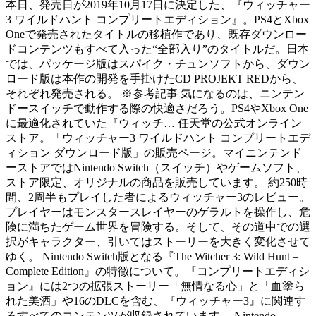
本日、発売日が2019年10月17日に決定した、『ウィッチャー
3 ワイルドハント コンプリートエディション』。PS4とXbox
Oneで発売されたタイトルの移植作であり、既存ダウンロー
ドコンテンツもすべて入った“全部入り”のタイトルだ。日本
では、パッケージ版はスパイク・チュンソフトから、ダウン
ロード版は本作の開発を手掛けたCD PROJEKT REDから、
それぞれ発売される。 ※参考記事 気になるのは、ニンテン
ドースイッチで動作する際の快適さだろう。PS4やXbox One
に最適化されていた『ウィッチ… 任天堂の公式オンライン
ストア。「ウィッチャー3 ワイルドハント コンプリートエデ
ィション ダウンロード版」の販売ページ。マイニンテンド
ーストアではNintendo Switch（スイッチ）やゲームソフト、
ストア限定、オリジナルの商品を販売しています。 約250時
間、2周半もプレイした者によるウィッチャー3のレビュー。
プレイヤーはモンスタースレイヤーのゲラルトを操作し、危
険に満ちたゲーム世界を冒険する。そして、その道中での選
択がキャラクター、引いてはストーリーを大きく変化させて
ゆく。 Nintendo Switch版となる『The Witcher 3: Wild Hunt –
Complete Edition』の特徴について。『コンプリートエディシ
ョン』には2つの拡張ストーリー「無情なる心」と「血塗ら
れた美酒」や16のDLCを含む、『ウィッチャー3』に関連す
るすべてのコンテンツが収録されています。 Nintendo