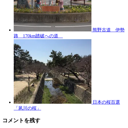
熊野古道 伊勢
路 170km踏破への道
日本の桜百選
「夙川の桜」
コメントを残す