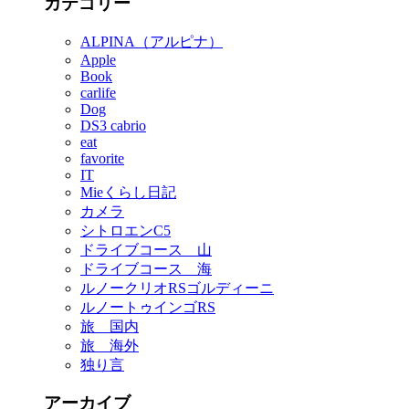
カテゴリー
ALPINA（アルピナ）
Apple
Book
carlife
Dog
DS3 cabrio
eat
favorite
IT
Mieくらし日記
カメラ
シトロエンC5
ドライブコース 山
ドライブコース 海
ルノークリオRSゴルディーニ
ルノートゥインゴRS
旅 国内
旅 海外
独り言
アーカイブ