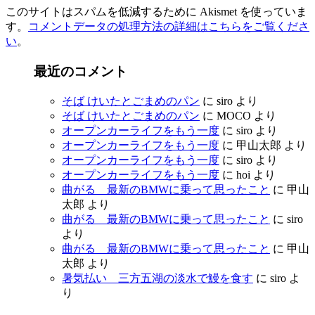
このサイトはスパムを低減するために Akismet を使っていま
す。
コメントデータの処理方法の詳細はこちらをご覧くださ
い
。
最近のコメント
そば けいたとごまめのパン
に
siro
より
そば けいたとごまめのパン
に
MOCO
より
オープンカーライフをもう一度
に
siro
より
オープンカーライフをもう一度
に
甲山太郎
より
オープンカーライフをもう一度
に
siro
より
オープンカーライフをもう一度
に
hoi
より
曲がる 最新のBMWに乗って思ったこと
に
甲山
太郎
より
曲がる 最新のBMWに乗って思ったこと
に
siro
より
曲がる 最新のBMWに乗って思ったこと
に
甲山
太郎
より
暑気払い 三方五湖の淡水で鰻を食す
に
siro
よ
り