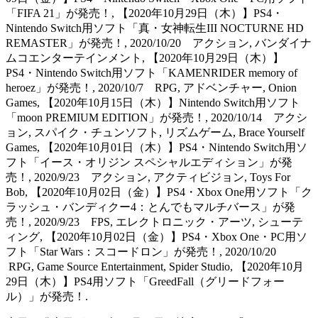
「FIFA 21」が発売！, 【2020年10月29日（木）】PS4・
Nintendo Switch用ソフト「真・女神転生III NOCTURNE HD
REMASTER」が発売！, 2020/10/20 アクション, バンダイナ
ムコエンターテインメント, 【2020年10月29日（木）】
PS4・Nintendo Switch用ソフト「KAMENRIDER memory of
heroez」が発売！, 2020/10/7 RPG, アドベンチャー, Onion
Games, 【2020年10月15日（木）】Nintendo Switch用ソフト
「moon PREMIUM EDITION」が発売！, 2020/10/14 アクシ
ョン, スパイク・チュンソフト, リズムゲーム, Brace Yourself
Games, 【2020年10月01日（木）】PS4・Nintendo Switch用ソ
フト「イース・オリジン スペシャルエディション」が発
売！, 2020/9/23 アクション, アクティビジョン, Toys For
Bob, 【2020年10月02日（金）】PS4・Xbox One用ソフト「ク
ラッシュ・バンディクー4：とんでもマルチバース」が発
売！, 2020/9/23 FPS, エレクトロニック・アーツ, シューテ
ィング, 【2020年10月02日（金）】PS4・Xbox One・PC用ソ
フト「Star Wars：スコードロン」が発売！, 2020/10/20
RPG, Game Source Entertainment, Spider Studio, 【2020年10月
29日（木）】PS4用ソフト「GreedFall（グリードフォー
ル）」が発売！.