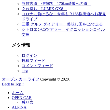
熊野古道 伊勢路 170km踏破への道
２台持ち LUMIX GX8
コロナに負けるな！今年もＲ166桜街道へお花見
ドライブ
三重 グルメ ダイアリー 美味し国をC5で走る
シトロエンC5ツアラー イグニッションコイル
交換
メタ情報
ログイン
投稿フィード
コメントフィード
.org
オープン カー ライフ
Copyright © 2020.
Back to Top ↑
ホーム
OPEN CAR
独り言
ALPINA