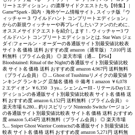
リートエディション』の濃厚サイドクエストたち【特集】 |
Game*Spark - 国内・海外ゲーム情報サイト, スイッチ版『ウ
ィッチャー３ ワイルドハント コンプリートエディション』
からの新規ウィッチャーや再プレイしたいファンのために、
オススメサイドクエストを紹介します！. ウィッチャー3 ワ
イルドハント コンプリートエディションとは. Star Wars ジェ
ダイ:フォールン・オーダーの各通販サイト別最安値比較表
サイト名 価格 送料 おすすめ度 amazon（通常版） 7,010円 送
料無料（プライム会員） ◎ 楽天市場（通... 【PS4】
Bloodstained: Ritual of the Nightの各通販サイト別最安値比較
表 サイト名 価格 送料 おすすめ度 amazon 4,967円 送料無料
（プライム会員） ◎ ... Ghost of Tsushimaリメイクの最安値ラ
ンキング ランキング 店舗名 価格 ※ 備考 1 amazon ￥6,078
2 エディオン ￥6,350 3 ya... シェンムーIII - リテールDay1エ
ディションの各通販サイト別最安値比較表 サイト名 価格 送
料 おすすめ度 amazon 6,152円 送料無料（プライム会員） ○
楽天市場 6,280... 釣りスピリッツ Nintendo Switchバージョン
の各通販サイト別最安値比較表 サイト名 価格 送料 おすすめ
度 amazon 5,454円 送料無料（プライム会員） ◎ 楽天市場
5,... Sniper Ghost Warrior Contractsの各通販サイト別最安値比
較表 サイト名 価格 送料 おすすめ度 amazon 5,271円 送料無