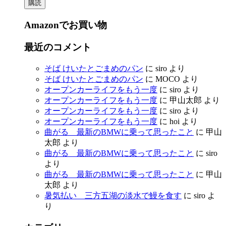
購読
Amazonでお買い物
最近のコメント
そば けいたとごまめのパン
に
siro
より
そば けいたとごまめのパン
に
MOCO
より
オープンカーライフをもう一度
に
siro
より
オープンカーライフをもう一度
に
甲山太郎
より
オープンカーライフをもう一度
に
siro
より
オープンカーライフをもう一度
に
hoi
より
曲がる 最新のBMWに乗って思ったこと
に
甲山
太郎
より
曲がる 最新のBMWに乗って思ったこと
に
siro
より
曲がる 最新のBMWに乗って思ったこと
に
甲山
太郎
より
暑気払い 三方五湖の淡水で鰻を食す
に
siro
よ
り