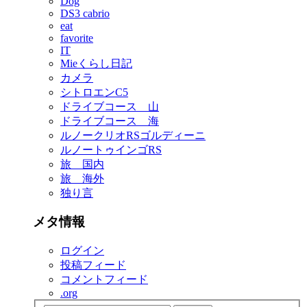
Dog
DS3 cabrio
eat
favorite
IT
Mieくらし日記
カメラ
シトロエンC5
ドライブコース 山
ドライブコース 海
ルノークリオRSゴルディーニ
ルノートゥインゴRS
旅 国内
旅 海外
独り言
メタ情報
ログイン
投稿フィード
コメントフィード
.org