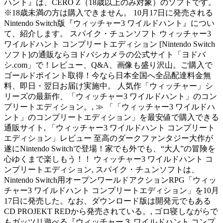
ハント』は、CERO Z（18歳以上のみ対象）のソフトです。
※18歳未満の方は購入できません。 10月17日に発売される
Nintendo Switch版『ウィッチャー3 ワイルドハント』につい
て、紹介します。 スパイク・チュンソフト ウィッチャー3
ワイルドハント コンプリートエディション [Nintendo Switch
ソフト]の通販ならヨドバシカメラの公式サイト「ヨドバ
シ.com」で！レビュー、Q&A、画像も盛り沢山。ご購入で
ゴールドポイント取得！今なら日本全国へ全品配達料金無
料、即日・翌日お届け実施中。 人気作「ウィッチャー」シ
リーズの最新作、「ウィッチャー3 ワイルドハント」のコン
プリートエディション。, ≫ 「「ウィッチャー3 ワイルドハ
ント」のコンプリートエディション」を最安値で購入できる
通販サイト, 「ウィッチャー3 ワイルドハント コンプリート
エディション」レビュー 至高のダークファンタジー大作が
遂にNintendo Switchで登場！家でも外でも、“大人”の冒険を
心ゆくまで楽しもう！！ ウィッチャー3 ワイルドハント コ
ンプリートエディション, スパイク・チュンソフトは、
Nintendo Switch用オープンワールドアクションRPG「ウィッ
チャー3 ワイルドハント コンプリートエディション」を10月
17日に発売した。なお、ダウンロード版は開発元でもある
CD PROJEKT REDから発売されている。, ゴロ寝しながらで
もガッツリ遊べる『ウィッチャー３ ワイルドハント コンプ