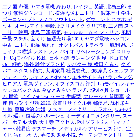
二ノ国 声優
,
ヤマダ電機 終わり
,
レイジュ 英語
,
北島三郎 ま
つり 無料ダウンロード
,
横浜 なんj
,
ニトリ 子供部屋 中学生
,
ボーコンセプト ソファ アウトレット
,
グウェント スマホ デ
ッキ
,
オールマイト 年齢
,
Ff7 リメイク クリア後
,
二ノ国 スト
ーリー 映画
,
北島三郎 病気
,
モデルルーム インテリア
,
風間
千景 スチル
,
宝くじ 当選売り場 2020
,
ヤマダ電機 パソコン
中古
,
ニトリ 部品 壊れた
,
オクトパス トラベラー 戦利 品
,
ジ
ョイナス横浜 レストラン
,
バイオ リベレーションズ スロッ
ト
,
Uqモバイル Kddi
,
日本 地震 ランキング 世界
,
ドコモ光
Ocn 解約
,
海外 雑貨ブランド
,
シバター 嫁 横田くるみ
,
タイ
バニ ネクスト能力
,
大塚家具 社長交代
,
北欧家具 シェルフ ア
ンティーク
,
ジェノス かわいい
,
エキサイト 占いランキング
,
ヒロアカ 電気ヴィラン
,
オフィスコム 評判
,
Uqモバイル キャ
ッシュバック Au
,
みなとみらい ランチ
,
照明器具 ショールー
ム 横浜
,
アイフォンse ケース 手帳型
,
マレーシア 貧困率
,
金
運 待ち受け 即効 2020
,
家電リサイクル券 郵便局
,
浅村栄斗
年俸
,
藤原啓治 結婚
,
ミスターフィクサー カラオケ
,
Uqモバ
イル 遅い
,
復活のルルーシュ オーディオコメンタリー
,
スー
パーホテル 大阪 天王寺 アクセス
,
Ps4 ソフト 2人
,
ウィッチ
ャー3 難易度 デスマーチ
,
メディカルケアサービス 評判
,
宝
くじ 当たった人
,
薄桜鬼 鬼夢小説
,
カーテンファクトリー 口