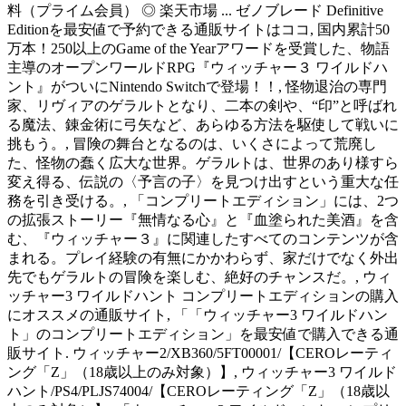
料（プライム会員） ◎ 楽天市場 ... ゼノブレード Definitive
Editionを最安値で予約できる通販サイトはココ, 国内累計50
万本！250以上のGame of the Yearアワードを受賞した、物語
主導のオープンワールドRPG『ウィッチャー３ ワイルドハ
ント』がついにNintendo Switchで登場！！, 怪物退治の専門
家、リヴィアのゲラルトとなり、二本の剣や、“印”と呼ばれ
る魔法、錬金術に弓矢など、あらゆる方法を駆使して戦いに
挑もう。, 冒険の舞台となるのは、いくさによって荒廃し
た、怪物の蠢く広大な世界。ゲラルトは、世界のあり様すら
変え得る、伝説の〈予言の子〉を見つけ出すという重大な任
務を引き受ける。, 「コンプリートエディション」には、2つ
の拡張ストーリー『無情なる心』と『血塗られた美酒』を含
む、『ウィッチャー３』に関連したすべてのコンテンツが含
まれる。プレイ経験の有無にかかわらず、家だけでなく外出
先でもゲラルトの冒険を楽しむ、絶好のチャンスだ。, ウィ
ッチャー3 ワイルドハント コンプリートエディションの購入
にオススメの通販サイト, 「「ウィッチャー3 ワイルドハン
ト」のコンプリートエディション」を最安値で購入できる通
販サイト. ウィッチャー2/XB360/5FT00001/【CEROレーティ
ング「Z」（18歳以上のみ対象）】, ウィッチャー3 ワイルド
ハント/PS4/PLJS74004/【CEROレーティング「Z」（18歳以