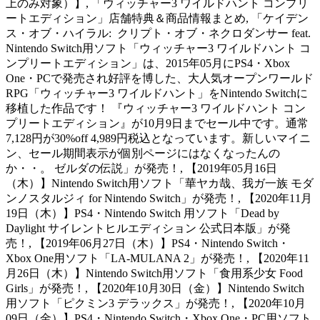
上のみ対象）】, 「ウィッチャー3 ワイルドハント コンプリ
ートエディション」店舗特典＆商品情報まとめ, 「ケイデン
ス・オブ・ハイラル: クリプト・オブ・ネクロダンサー feat.
Nintendo Switch用ソフト「ウィッチャー3 ワイルドハント コ
ンプリートエディション」は、2015年05月にPS4・Xbox
One・PCで発売され好評を博した、大人気オープンワールド
RPG「ウィッチャー3 ワイルドハント」をNintendo Switchに
移植した作品です！ 『ウィッチャー3 ワイルドハント コン
プリートエディション』が10月9日までセール中です。通常
7,128円が30%off 4,989円税込となっています。新しいマイニ
ン、セール期間表示が個別ページにはなくなったんの
か・・。 ゼルダの伝説」が発売！, 【2019年05月16日
（木）】Nintendo Switch用ソフト「華ヤカ哉、我ガ一族 モダ
ンノスタルジィ for Nintendo Switch」が発売！, 【2020年11月
19日（木）】PS4・Nintendo Switch 用ソフト「Dead by
Daylight サイレントヒルエディション 公式日本版」が発
売！, 【2019年06月27日（木）】PS4・Nintendo Switch・
Xbox One用ソフト「LA-MULANA 2」が発売！, 【2020年11
月26日（木）】Nintendo Switch用ソフト「食用系少女 Food
Girls」が発売！, 【2020年10月30日（金）】Nintendo Switch
用ソフト「ピクミン3 デラックス」が発売！, 【2020年10月
09日（金）】PS4・Nintendo Switch・Xbox One・PC用ソフト