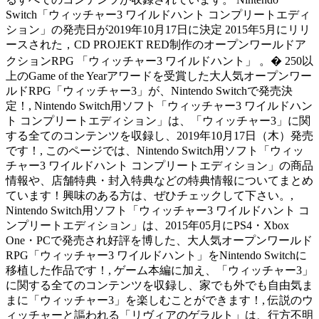
Switch「ウィッチャー3 ワイルドハント コンプリートエディ
ション」の発売日が2019年10月17日に決定 2015年5月にリリ
ースされた，CD PROJEKT RED制作のオープンワールドア
クションRPG 「ウィッチャー3 ワイルドハント」 。� 250以
上のGame of the Yearアワードを受賞した大人気オープンワー
ルドRPG「ウィッチャー3」が、Nintendo Switchで発売決
定！, Nintendo Switch用ソフト「ウィッチャー3 ワイルドハン
ト コンプリートエディション」は、「ウィッチャー3」に関
する全てのコンテンツを収録し、2019年10月17日（木）発売
です！, このページでは、Nintendo Switch用ソフト「ウィッ
チャー3 ワイルドハント コンプリートエディション」の商品
情報や、店舗特典・封入特典などの特典情報についてまとめ
ています！興味のある方は、ぜひチェックして下さい。,
Nintendo Switch用ソフト「ウィッチャー3 ワイルドハント コ
ンプリートエディション」は、2015年05月にPS4・Xbox
One・PCで発売され好評を博した、大人気オープンワールド
RPG「ウィッチャー3 ワイルドハント」をNintendo Switchに
移植した作品です！, ゲーム本編に加え、「ウィッチャー3」
に関する全てのコンテンツを収録し、家でも外でも自由気ま
まに「ウィッチャー3」を楽しむことができます！, 伝説のウ
ィッチャーと謳われる「リヴィアのゲラルト」は、行方不明