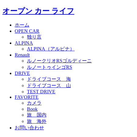
オープン カー ライフ
ホーム
OPEN CAR
独り言
ALPINA
ALPINA（アルピナ）
Renault
ルノークリオRSゴルディーニ
ルノートゥインゴRS
DRIVE
ドライブコース 海
ドライブコース 山
TEST DRIVE
FAVORITE
カメラ
Book
旅 国内
旅 海外
お問い合わせ