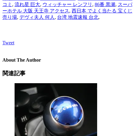
コミ
,
流れ星 巨大
,
ウィッチャー レンフリ
,
86番 黒瀬
,
スーパ
ーホテル 大阪 天王寺 アクセス
,
西日本 でよく当たる 宝くじ
売り場
,
デヴィ夫人 何人
,
台湾 地震速報 台北
,
Tweet
About The Author
関連記事