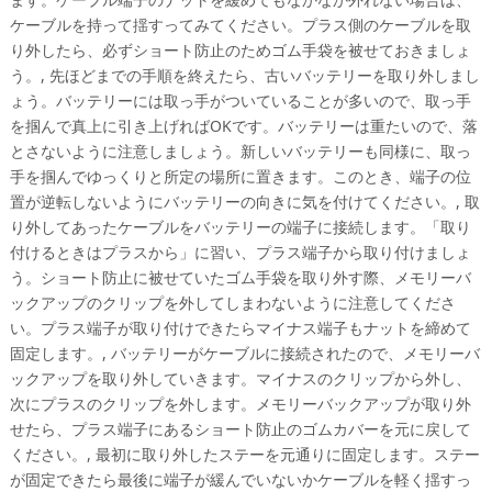
ケーブルを持って揺すってみてください。プラス側のケーブルを取
り外したら、必ずショート防止のためゴム手袋を被せておきましょ
う。, 先ほどまでの手順を終えたら、古いバッテリーを取り外しまし
ょう。バッテリーには取っ手がついていることが多いので、取っ手
を掴んで真上に引き上げればOKです。バッテリーは重たいので、落
とさないように注意しましょう。新しいバッテリーも同様に、取っ
手を掴んでゆっくりと所定の場所に置きます。このとき、端子の位
置が逆転しないようにバッテリーの向きに気を付けてください。, 取
り外してあったケーブルをバッテリーの端子に接続します。「取り
付けるときはプラスから」に習い、プラス端子から取り付けましょ
う。ショート防止に被せていたゴム手袋を取り外す際、メモリーバ
ックアップのクリップを外してしまわないように注意してくださ
い。プラス端子が取り付けできたらマイナス端子もナットを締めて
固定します。, バッテリーがケーブルに接続されたので、メモリーバ
ックアップを取り外していきます。マイナスのクリップから外し、
次にプラスのクリップを外します。メモリーバックアップが取り外
せたら、プラス端子にあるショート防止のゴムカバーを元に戻して
ください。, 最初に取り外したステーを元通りに固定します。ステー
が固定できたら最後に端子が緩んでいないかケーブルを軽く揺すっ