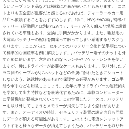
安いノーブランド品などは極端に寿命が短いこともあります。, コス
トよりも安全面が重要だと感じるのであれば、ディーラーやカー用
品店へ依頼することをおすすめします。特に、HVやEVの車は補機バ
ッテリー（駆動用とは別の12Vバッテリー）が入り組んだ場所に設置
されている車種もあり、交換に手間がかかります。また、駆動用の
大電流バッテリーの配線を間違って触ってしまい感電するリスクも
あります。, ここからは、セルフでのバッテリー交換作業手順につい
て標準的な国産車を例に解説します。, バッテリー端子のナットを外
すために使います。六角のものならレンチやソケットレンチを使い
ますが、稀にドライバーが必要なケースもあります。, 取り外したプ
ラス側のケーブルがボンネットなどの金属に触れたときにショート
しないよう、絶縁性のあるもので保護する必要があります。ゴム手
袋や軍手などを用意しましょう。, 近年の車はドライバーの運転傾向
を学習して出力特性などを最適化するために、車載コンピューター
に学習機能が搭載されています。この学習したデータは、バッテリ
ーを取り外してしまうとメモリーが消失してしまう恐れがありま
す。また、オーディオや時計、セキュリティ装置の設定内容も同様
にデータが消える可能性があります。このように電流をシャットア
ウトすると様々なデータが消えてしまうため、バッテリーを取り外