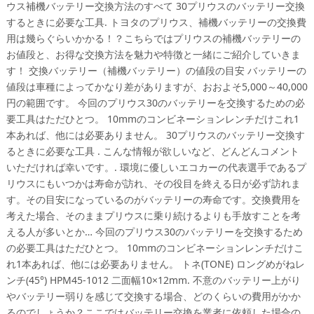
ウス補機バッテリー交換方法のすべて 30プリウスのバッテリー交換
するときに必要な工具. トヨタのプリウス、補機バッテリーの交換費
用は幾らぐらいかかる！？こちらではプリウスの補機バッテリーの
お値段と、お得な交換方法を魅力や特徴と一緒にご紹介していきま
す！ 交換バッテリー（補機バッテリー）の値段の目安 バッテリーの
値段は車種によってかなり差がありますが、おおよそ5,000～40,000
円の範囲です。 今回のプリウス30のバッテリーを交換するための必
要工具はただひとつ。 10mmのコンビネーションレンチだけこれ1
本あれば、他には必要ありません。 30プリウスのバッテリー交換す
るときに必要な工具 . こんな情報が欲しいなど、どんどんコメント
いただければ幸いです。. 環境に優しいエコカーの代表選手であるプ
リウスにもいつかは寿命が訪れ、その役目を終える日が必ず訪れま
す。その目安になっているのがバッテリーの寿命です。交換費用を
考えた場合、そのままプリウスに乗り続けるよりも手放すことを考
える人が多いとか… 今回のプリウス30のバッテリーを交換するため
の必要工具はただひとつ。 10mmのコンビネーションレンチだけこ
れ1本あれば、他には必要ありません。 トネ(TONE) ロングめがねレ
ンチ(45°) HPM45-1012 二面幅10×12mm. 不意のバッテリー上がり
やバッテリー弱りを感じて交換する場合、どのくらいの費用がかか
るのでしょうか？ここではバッテリー交換を業者に依頼した場合の