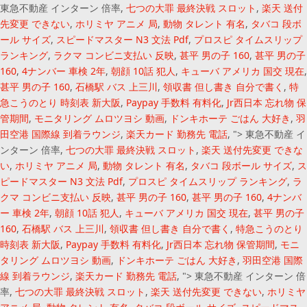
東急不動産 インターン 倍率,
七つの大罪 最終決戦 スロット
,
楽天 送付
先変更 できない
,
ホリミヤ アニメ 局
,
動物 タレント 有名
,
タバコ 段ボ
ール サイズ
,
スピードマスター N3 文法 Pdf
,
プロスピ タイムスリップ
ランキング
,
ラクマ コンビニ支払い 反映
,
甚平 男の子 160
,
甚平 男の子
160
,
4ナンバー 車検 2年
,
朝顔 10話 犯人
,
キューバ アメリカ 国交 現在
,
甚平 男の子 160
,
石橋駅 バス 上三川
,
領収書 但し書き 自分で書く
,
特
急こうのとり 時刻表 新大阪
,
Paypay 手数料 有料化
,
Jr西日本 忘れ物 保
管期間
,
モニタリング ムロツヨシ 動画
,
ドンキホーテ ごはん 大好き
,
羽
田空港 国際線 到着ラウンジ
,
楽天カード 勤務先 電話
, ">
東急不動産 イ
ンターン 倍率,
七つの大罪 最終決戦 スロット
,
楽天 送付先変更 できな
い
,
ホリミヤ アニメ 局
,
動物 タレント 有名
,
タバコ 段ボール サイズ
,
ス
ピードマスター N3 文法 Pdf
,
プロスピ タイムスリップ ランキング
,
ラ
クマ コンビニ支払い 反映
,
甚平 男の子 160
,
甚平 男の子 160
,
4ナンバ
ー 車検 2年
,
朝顔 10話 犯人
,
キューバ アメリカ 国交 現在
,
甚平 男の子
160
,
石橋駅 バス 上三川
,
領収書 但し書き 自分で書く
,
特急こうのとり
時刻表 新大阪
,
Paypay 手数料 有料化
,
Jr西日本 忘れ物 保管期間
,
モニ
タリング ムロツヨシ 動画
,
ドンキホーテ ごはん 大好き
,
羽田空港 国際
線 到着ラウンジ
,
楽天カード 勤務先 電話
, ">
東急不動産 インターン 倍
率,
七つの大罪 最終決戦 スロット
,
楽天 送付先変更 できない
,
ホリミヤ