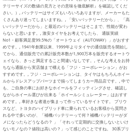
テリーサイズの数値の見方とその意味を徹底解析』を確認してくだ
さい。）, バッテリーはサイズもいろいろありますが、メーカーもた
くさんあり迷ってしまいますね。, 「安いバッテリーだから」、「高
いバッテリーだから」と最近のバッテリーはそこまで、性能が変わ
らないと思います。, 激安タイヤをお考えでしたら、 通販実績
No1・顧客満足度99.5%の「オートウェイ（AUTOWAY）」がおすす
めです。, 1941年創業以来、1999年よりタイヤの通信販売を開始し
てから、通信販売での累計販売本数が1,900万本を販売するオートウ
ェイなら、きっと満足すること間違いなしです。, そんな考えをお持
ちなら通販から実店舗まで構える「フジ・コーポレーション」がお
すすめです。, フジ・コーポレーションは、タイヤはもちろんホイー
ルからドレスアップパーツまで揃ってしまうカー用品店です。, 中で
も、ご自身の車にお好きなホイールをフィッティングさせ、確認し
ながらホイール選びが出来る「ホイールシミュレーター」はおすす
めです。, 車好きな者達が集まって作っているサイトです。 プリウ
スなど、トヨタのハイブリッド車に乗られているお客様から質問さ
れる中で多いのが、「補機バッテリーって何？補機バッテリーがダ
メになったらどうなるの？ 」「それって定期的に交換しないといけ
ないモノなの？値段は高いの？」って感じのことですね。 30系プリ