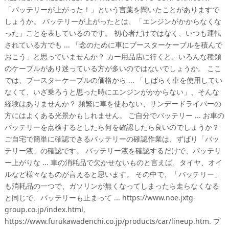
「バッテリーが上がった！」という言葉を聞いたことがありますで
しょうか。 バッテリーが上がったとは、「エンジンがかからなくな
った」ことを表しているのです。 初心者だけではなく、いつも運転
されている方でも ... 「念のために車にブースターケーブルを積んで
おこう」と思っていませんか？ カー用品店に行くと、いろんな種類
のケーブルがあり迷っている方が多いのではないでしょうか。 ここ
では、ブースターケーブルの価格から ... 「しばらく車を使用してい
なくて、いざ乗ろうと思った時にエンジンがかからない」、そんな
経験はありませんか？ 頻繁に車を使わない、サンデードライバーの
方にはよくある光景かもしれません。 ご自分でバッテリー ... お車の
バッテリーを点検するとしたら何を確認したら良いのでしょうか？
ご自宅で簡単に確認できるバッテリーの確認作業は、ずばり「バッ
テリー液」の確認です。 バッテリー液を確認するだけで、バッテリ
ー上がりな ... 車の消耗品で欠かせないものと言えば、タイヤ、オイ
ルなど様々なものが言えると思います。 その中で、「バッテリー」
も消耗品の一つで、ガソリンが無くなってしまったら走らなくなる
と同じで、バッテリーも止まって ... https://www.noe.jxtg-
group.co.jp/index.html,
https://www.furukawadenchi.co.jp/products/car/lineup.htm. プ