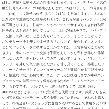
ばれ、容量と始動性の総合性能を表します。Bはバッテリーサイズの
区分記号でA＜B＜Cの3種類があります。19はバッテリーの長さを表
し（cm）、Lは端子の位置（LもしくはR）を意味します。これらの
記号の中で重要なのは後半の19とLで、これらが違うバッテリーは搭
載不可となります。性能ランクやバッテリーサイズもできれば純正
同等のものを選ぶと良いでしょう。, 上記の解説を見て、「バッテリ
ー交換って高いな」と思う方もいるでしょう。そこでここからは、
バッテリー交換を安く済ませる方法についてご紹介していきます。,
自分でバッテリーを交換することができれば、工賃を省くことがで
きます。車のバッテリー交換は手順さえしっかり守れば難しい作業
ではないので、チャレンジしてみても良いでしょう。ただし、「バ
ッテリーを外して取り換えるだけ」と甘く見ていると、感電したり
ショートさせたりしてコンピューターなどを破損させる可能性があ
り、慎重な作業が必要です。また、詳しくは後述しますが車載コン
ピューターの学習データを保存させるための「メモリーバックアッ
プ」も必要です。, バッテリーは純正品でなくても規格（例：
40B19Lなど）が合っていれば社外品を使用できます。純正よりも安
い同等規格のバッテリーも多く販売されているため、それらを購入
して、持ち込みOKのショップに交換を依頼することで費用を安く抑
えることが可能です。ただし、ネット通販で見かける、あまりにも