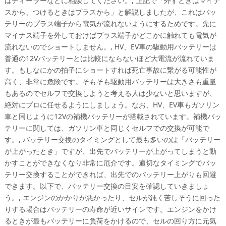
はディーラーなどに相談してください。, 上記で「外すときはマイナ
スから、つけるときはプラスから」と解説しましたが、これはバッ
テリーのプラス端子から電気が流れないようにするためです。先に
マイナス端子を外しておけばプラス端子がどこかに触れても電気が
流れないのでショートしません。, HV、EV車の駆動用バッテリーは
普通の12Vバッテリーとは比較にならないほど大電流が流れていま
す。もしなにかの拍子にショートすれば死亡事故に繋がる可能性が
高く、非常に危険です。そもそも駆動用バッテリーは大きさも重量
もあるのでセルフで交換しようと考える人は少ないと思いますが、
絶対にプロに任せるようにしましょう。なお、HV、EV車もガソリン
車と同じように12Vの補機バッテリーが搭載されています。補機バッ
テリーに関しては、ガソリン車と同じくセルフでの交換が可能で
す。, バッテリー交換のタイミングとして最も多いのは「バッテリー
が上がったとき」ですが、出先でバッテリーが上がってしまうと動
かすことができなくなり非常に厄介です。適切なタイミングでバッ
テリー交換することができれば、出先でのバッテリー上がりも回避
できます。以下で、バッテリー交換の目安を確認していきましょ
う。, エンジンのかかりが悪かったり、セルが鈍く苦しそうに回った
りする場合はバッテリーの寿命が近いサインです。エンジンをかけ
るときが最もバッテリーに負荷をかけるので、セルの回り方に元気