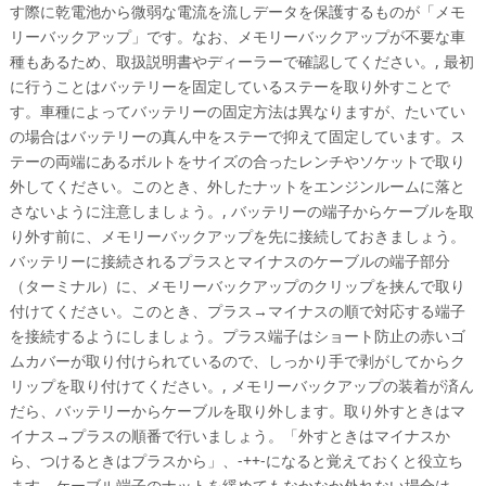
す際に乾電池から微弱な電流を流しデータを保護するものが「メモ
リーバックアップ」です。なお、メモリーバックアップが不要な車
種もあるため、取扱説明書やディーラーで確認してください。, 最初
に行うことはバッテリーを固定しているステーを取り外すことで
す。車種によってバッテリーの固定方法は異なりますが、たいてい
の場合はバッテリーの真ん中をステーで抑えて固定しています。ス
テーの両端にあるボルトをサイズの合ったレンチやソケットで取り
外してください。このとき、外したナットをエンジンルームに落と
さないように注意しましょう。, バッテリーの端子からケーブルを取
り外す前に、メモリーバックアップを先に接続しておきましょう。
バッテリーに接続されるプラスとマイナスのケーブルの端子部分
（ターミナル）に、メモリーバックアップのクリップを挟んで取り
付けてください。このとき、プラス→マイナスの順で対応する端子
を接続するようにしましょう。プラス端子はショート防止の赤いゴ
ムカバーが取り付けられているので、しっかり手で剥がしてからク
リップを取り付けてください。, メモリーバックアップの装着が済ん
だら、バッテリーからケーブルを取り外します。取り外すときはマ
イナス→プラスの順番で行いましょう。「外すときはマイナスか
ら、つけるときはプラスから」、-++-になると覚えておくと役立ち
ます。ケーブル端子のナットを緩めてもなかなか外れない場合は、