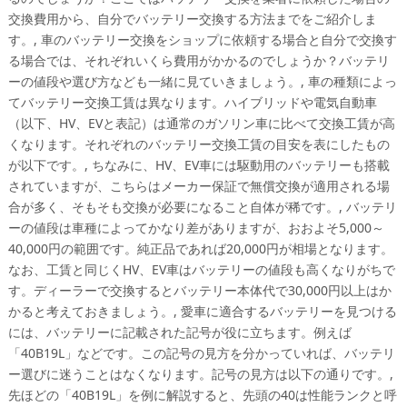
交換費用から、自分でバッテリー交換する方法までをご紹介しま
す。, 車のバッテリー交換をショップに依頼する場合と自分で交換す
る場合では、それぞれいくら費用がかかるのでしょうか？バッテリ
ーの値段や選び方なども一緒に見ていきましょう。, 車の種類によっ
てバッテリー交換工賃は異なります。ハイブリッドや電気自動車
（以下、HV、EVと表記）は通常のガソリン車に比べて交換工賃が高
くなります。それぞれのバッテリー交換工賃の目安を表にしたもの
が以下です。, ちなみに、HV、EV車には駆動用のバッテリーも搭載
されていますが、こちらはメーカー保証で無償交換が適用される場
合が多く、そもそも交換が必要になること自体が稀です。, バッテリ
ーの値段は車種によってかなり差がありますが、おおよそ5,000～
40,000円の範囲です。純正品であれば20,000円が相場となります。
なお、工賃と同じくHV、EV車はバッテリーの値段も高くなりがちで
す。ディーラーで交換するとバッテリー本体代で30,000円以上はか
かると考えておきましょう。, 愛車に適合するバッテリーを見つける
には、バッテリーに記載された記号が役に立ちます。例えば
「40B19L」などです。この記号の見方を分かっていれば、バッテリ
ー選びに迷うことはなくなります。記号の見方は以下の通りです。,
先ほどの「40B19L」を例に解説すると、先頭の40は性能ランクと呼