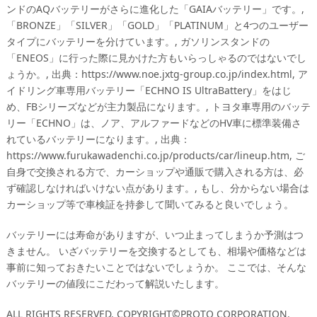
ンドのAQバッテリーがさらに進化した「GAIAバッテリー」です。,
「BRONZE」「SILVER」「GOLD」「PLATINUM」と4つのユーザー
タイプにバッテリーを分けています。, ガソリンスタンドの
「ENEOS」に行った際に見かけた方もいらっしゃるのではないでし
ょうか。, 出典：https://www.noe.jxtg-group.co.jp/index.html, ア
イドリング車専用バッテリー「ECHNO IS UltraBattery」をはじ
め、FBシリーズなどが主力製品になります。, トヨタ車専用のバッテ
リー「ECHNO」は、ノア、アルファードなどのHV車に標準装備さ
れているバッテリーになります。, 出典：
https://www.furukawadenchi.co.jp/products/car/lineup.htm, ご
自身で交換される方で、カーショップや通販で購入される方は、必
ず確認しなければいけない点があります。, もし、分からない場合は
カーショップ等で車検証を持参して聞いてみると良いでしょう。
バッテリーには寿命がありますが、いつ止まってしまうか予測はつ
きません。 いざバッテリーを交換するとしても、相場や価格などは
事前に知っておきたいことではないでしょうか。 ここでは、そんな
バッテリーの値段にこだわって解説いたします。
ALL RIGHTS RESERVED. COPYRIGHT©PROTO CORPORATION.