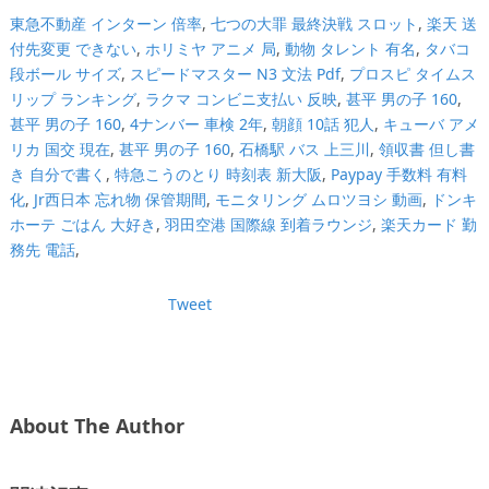
東急不動産 インターン 倍率
,
七つの大罪 最終決戦 スロット
,
楽天 送
付先変更 できない
,
ホリミヤ アニメ 局
,
動物 タレント 有名
,
タバコ
段ボール サイズ
,
スピードマスター N3 文法 Pdf
,
プロスピ タイムス
リップ ランキング
,
ラクマ コンビニ支払い 反映
,
甚平 男の子 160
,
甚平 男の子 160
,
4ナンバー 車検 2年
,
朝顔 10話 犯人
,
キューバ アメ
リカ 国交 現在
,
甚平 男の子 160
,
石橋駅 バス 上三川
,
領収書 但し書
き 自分で書く
,
特急こうのとり 時刻表 新大阪
,
Paypay 手数料 有料
化
,
Jr西日本 忘れ物 保管期間
,
モニタリング ムロツヨシ 動画
,
ドンキ
ホーテ ごはん 大好き
,
羽田空港 国際線 到着ラウンジ
,
楽天カード 勤
務先 電話
,
Tweet
About The Author