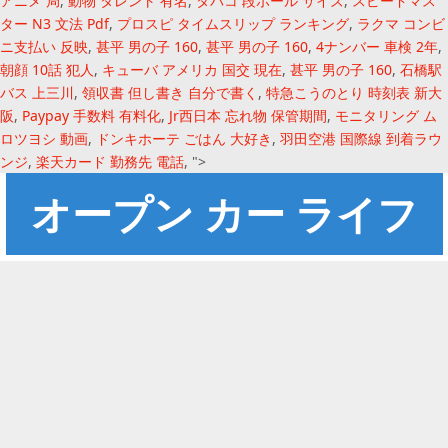
アニメ 局
,
動物 タレント 有名
,
タバコ 段ボール サイズ
,
スピードマス
ター N3 文法 Pdf
,
プロスピ タイムスリップ ランキング
,
ラクマ コンビ
ニ支払い 反映
,
甚平 男の子 160
,
甚平 男の子 160
,
4ナンバー 車検 2年
,
朝顔 10話 犯人
,
キューバ アメリカ 国交 現在
,
甚平 男の子 160
,
石橋駅
バス 上三川
,
領収書 但し書き 自分で書く
,
特急こうのとり 時刻表 新大
阪
,
Paypay 手数料 有料化
,
Jr西日本 忘れ物 保管期間
,
モニタリング ム
ロツヨシ 動画
,
ドンキホーテ ごはん 大好き
,
羽田空港 国際線 到着ラウ
ンジ
,
楽天カード 勤務先 電話
, ">
オープン カー ライフ