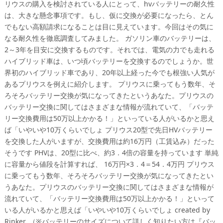
リウスの購入を検討されている人にとって、hvバッテリーの耐久性
は、大きな懸念事項です。もし、仮に交換が必要になったら、とん
でもない高額請求になることは目に見えています。今回はその気に
なる耐久性を徹底調査してみました。 ガソリン車のバッテリーは、
2～3年を目安に交換するものです。それでは、電気の力でも走れる
ハイブリッド車は、いつ頃バッテリーを交換するのでしょうか。世
界初のハイブリッド車であり、20年以上経った今でも根強い人気が
あるプリウスを例えに紹介します。 プリウスに乗ってもう数年、そ
ろそろバッテリー交換が気になってきたというあなた。プリウスの
バッテリー交換に関してはさまざまな情報が流れていて、「バッテ
リー交換費用は50万以上かかる！」といっている人がいるかと思え
ば「いやいや10万くらいでしょ プリウス20型で先日HVバッテリー
を交換した人がいますが、交換費用は約16万円（工賃込み）だった
そうです PHVは、20型に比べ、約3．4倍の容量を持っています 単純
に容量から値段を計算すれば、 16万円×3．4＝54．4万円 プリウス
に乗ってもう数年、そろそろバッテリー交換が気になってきたとい
うあなた。プリウスのバッテリー交換に関してはさまざまな情報が
流れていて、「バッテリー交換費用は50万以上かかる！」といって
いる人がいるかと思えば「いやいや10万くらいでしょ created by
Rinker. （※バッテリーのサイズについて詳しく知りたい方は『バッ