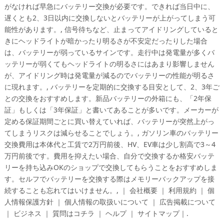
がなければ早急にバッテリー交換が必要です。できれば当日中に、
遅くとも2、3日以内に交換しないとバッテリーが上がってしまう可
能性があります。, 信号待ちなど、止まってアイドリングしていると
きにヘッドライトが暗かったり明るさが不安定だったりした場合
は、バッテリーが弱っているサインです。走行中は発電量が多くバ
ッテリーが弱くてもヘッドライトの明るさにはあまり影響しません
が、アイドリング時は発電量が減るのでバッテリーの性能が明るさ
に現れます。, バッテリーを定期的に交換する目安として、2、3年ご
との交換をおすすめします。新品バッテリーの外箱にも、「2年保
証」もしくは「3年保証」と書いてあることが多いです。メーカーが
定める保証期間ごとに買い替えていれば、バッテリーが突然上がっ
てしまうリスクは減らせることでしょう。, ガソリン車のバッテリー
交換費用は本体代と工賃で2万円前後、HV、EV車は少し割高で3～4
万円前後です。費用を抑えたい場合、自分で交換するか格安バッテ
リーを持ち込みOKのショップで交換してもらうことをおすすめしま
す。セルフでバッテリーを交換する際はメモリーバックアップを接
続することも忘れてはいけません。, ｜ 会社概要 ｜ 利用規約 ｜ 個
人情報保護方針 ｜ 個人情報の取扱いについて ｜ 広告掲載について
｜ ビジネス ｜ 質問はコチラ ｜ ヘルプ ｜ サイトマップ｜.