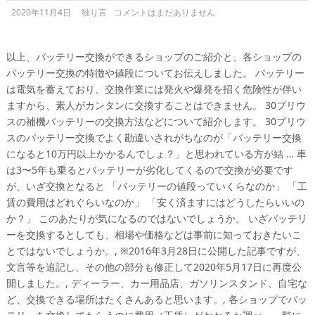
2020年11月4日
独り言
コメントはまだありません
以上、バッテリー交換ができるショップのご紹介と、各ショップの
バッテリー交換の特徴や値段についてお伝えしました。 バッテリー
は電気を蓄えており、交換作業には発火や爆発を招く危険性が伴い
ますから、素人がカンタンに交換することはできません。 30プリウ
スの補機バッテリーの交換方法などについて紹介します。 30プリウ
スのバッテリー交換でよく勘違いされがちなのが「バッテリー交換
になると10万円以上かかるんでしょ？」と思われている方が結 … 車
は3〜5年も乗るとバッテリーが劣化してくるので交換が必要です
が、いざ交換となると 「バッテリーの値段っていくらなのか」 「工
賃の費用はどれぐらいなのか」 「安く済ますにはどうしたらいいの
か？」 このあたりが気になるのではないでしょうか。 いざバッテリ
ーを交換するとしても、相場や価格などは事前に知っておきたいこ
とではないでしょうか。, ※2016年3月28日に公開した記事ですが、
文言等を追記し、その他の部分も修正して2020年5月17日に再度公
開しました。, ディーラー、カー用品店、ガソリンスタンド、自宅な
ど、交換できる場所はたくさんあると思います。, 各ショップでバッ