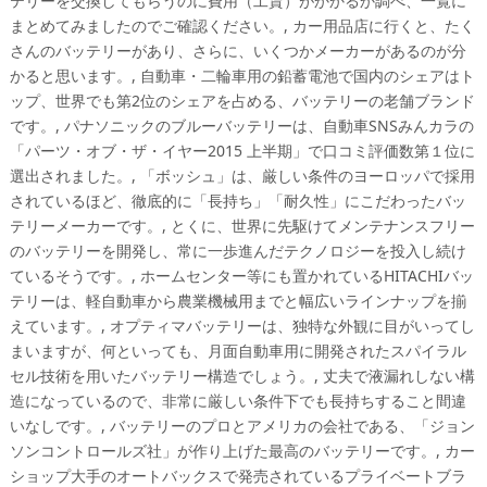
テリーを交換してもらうのに費用（工賃）がかかるか調べ、一覧に
まとめてみましたのでご確認ください。, カー用品店に行くと、たく
さんのバッテリーがあり、さらに、いくつかメーカーがあるのが分
かると思います。, 自動車・二輪車用の鉛蓄電池で国内のシェアはト
ップ、世界でも第2位のシェアを占める、バッテリーの老舗ブランド
です。, パナソニックのブルーバッテリーは、自動車SNSみんカラの
「パーツ・オブ・ザ・イヤー2015 上半期」で口コミ評価数第１位に
選出されました。, 「ボッシュ」は、厳しい条件のヨーロッパで採用
されているほど、徹底的に「長持ち」「耐久性」にこだわったバッ
テリーメーカーです。, とくに、世界に先駆けてメンテナンスフリー
のバッテリーを開発し、常に一歩進んだテクノロジーを投入し続け
ているそうです。, ホームセンター等にも置かれているHITACHIバッ
テリーは、軽自動車から農業機械用までと幅広いラインナップを揃
えています。, オプティマバッテリーは、独特な外観に目がいってし
まいますが、何といっても、月面自動車用に開発されたスパイラル
セル技術を用いたバッテリー構造でしょう。, 丈夫で液漏れしない構
造になっているので、非常に厳しい条件下でも長持ちすること間違
いなしです。, バッテリーのプロとアメリカの会社である、「ジョン
ソンコントロールズ社」が作り上げた最高のバッテリーです。, カー
ショップ大手のオートバックスで発売されているプライベートブラ