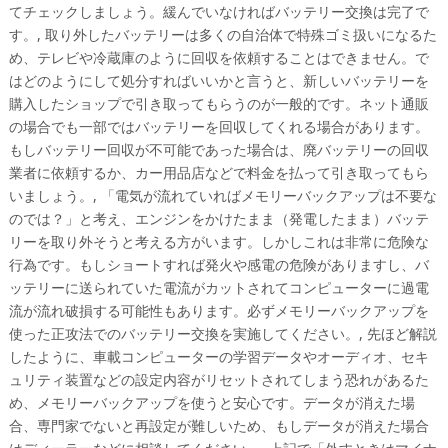
てチェックしましょう。緩んでいなければバッテリー交換は完了で
す。, 取り外したバッテリーは多くの自治体で特殊ゴミ扱いになるた
め、テレビや冷蔵庫のように回収を依頼することはできません。で
はどのようにして処分すればいいかと言うと、新しいバッテリーを
購入したショップで引き取ってもらうのが一般的です。ネット通販
の場合でも一部ではバッテリーを回収してくれる場合があります。
もしバッテリー回収が不可能であった場合は、廃バッテリーの回収
業者に依頼するか、カー用品店などで料金を払って引き取ってもら
いましょう。, 「電気が流れていればメモリーバックアップは不要な
のでは？」と考え、エンジンをかけたまま（発電したまま）バッテ
リーを取り外そうと考える方がいます。しかしこれは非常に危険な
行為です。もしショートすれば発火や感電の危険がありますし、バ
ッテリーに送られていた電流がカットされてコンピューターに過電
流が流れ破損する可能性もあります。必ずメモリーバックアップを
使った正攻法でのバッテリー交換を実施してください。, 先ほど解説
したように、車載コンピューターの学習データやオーディオ、セキ
ュリティ装置などの設定内容がリセットされてしまう恐れがあるた
め、メモリーバックアップを使うと安心です。データが消えた場
合、専門家でないと再設定が難しいため、もしデータが消えた場合