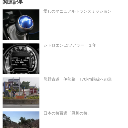
関連記事
愛しのマニュアルトランスミッション
シトロエンC5ツアラー １年
熊野古道 伊勢路 170km踏破への道
日本の桜百選「夙川の桜」